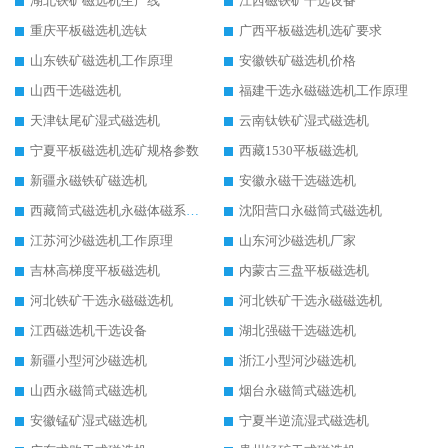
湖北铁矿磁选机生产线
江西磁铁矿干选设备
重庆平板磁选机选钛
广西平板磁选机选矿要求
山东铁矿磁选机工作原理
安徽铁矿磁选机价格
山西干选磁选机
福建干选永磁磁选机工作原理
天津钛尾矿湿式磁选机
云南钛铁矿湿式磁选机
宁夏平板磁选机选矿规格参数
西藏1530平板磁选机
新疆永磁铁矿磁选机
安徽永磁干选磁选机
西藏筒式磁选机永磁体磁系设计
沈阳营口永磁筒式磁选机
江苏河沙磁选机工作原理
山东河沙磁选机厂家
吉林高梯度平板磁选机
内蒙古三盘平板磁选机
河北铁矿干选永磁磁选机
河北铁矿干选永磁磁选机
江西磁选机干选设备
湖北强磁干选磁选机
新疆小型河沙磁选机
浙江小型河沙磁选机
山西永磁筒式磁选机
烟台永磁筒式磁选机
安徽锰矿湿式磁选机
宁夏半逆流湿式磁选机