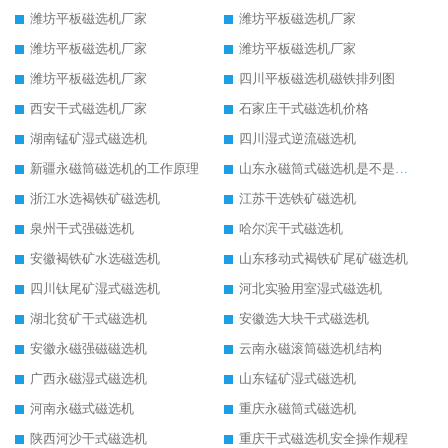
潍坊平板磁选机厂家
潍坊平板磁选机厂家
潍坊平板磁选机厂家
潍坊平板磁选机厂家
潍坊平板磁选机厂家
四川平板磁选机磁铁排列图
西安干式磁选机厂家
石家庄干式磁选机价格
湖南锰矿湿式磁选机
四川湿式逆流磁选机
新疆永磁筒磁选机的工作原理
山东永磁筒式磁选机是不是强磁
浙江水选褐铁矿磁选机
江苏干选铁矿磁选机
泉州干式强磁选机
哈尔滨干式磁选机
安徽褐铁矿水选磁选机
山东移动式褐铁矿尾矿磁选机
四川钛尾矿湿式磁选机
河北实验用室湿式磁选机
湖北贫矿干式磁选机
安徽选大块干式磁选机
安徽永磁强磁磁选机
云南永磁滚筒磁选机结构
广西永磁湿式磁选机
山东锰矿湿式磁选机
河南永磁式磁选机
重庆永磁筒式磁选机
陕西河沙干式磁选机
重庆干式磁选机安全操作规程