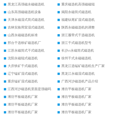
黑龙江高强磁永磁磁选机
重庆磁选机高强磁磁辊
山东高强磁磁选机设备
揭阳永磁筒式磁选机
天津永磁湿式筒式磁选机
福建钛尾矿湿式磁选机
吉林实验用室湿式磁选机
陕西永磁磁选机的调整
山西永磁磁选机标准
浙江履带式干选磁选机
邢台干选铁矿磁选机厂
浙江干式磁选机型号
江苏永磁筒式干式磁选机
长沙ct永磁筒式磁选机
沈阳永磁辊式磁选机
徐州干式永磁磁选机
大庆铁矿干式磁选机
黑龙江选锰矿磁选机生产厂家
辽宁锰矿湿式磁选机
黑龙江永磁湿式磁选机
重庆锰矿湿式磁选机
广西河沙磁选机产品介绍
江西河沙磁选机里面是强磁吗
潍坊平板磁选机厂家
潍坊平板磁选机厂家
潍坊平板磁选机厂家
潍坊平板磁选机厂家
潍坊平板磁选机厂家
潍坊平板磁选机厂家
潍坊平板磁选机厂家