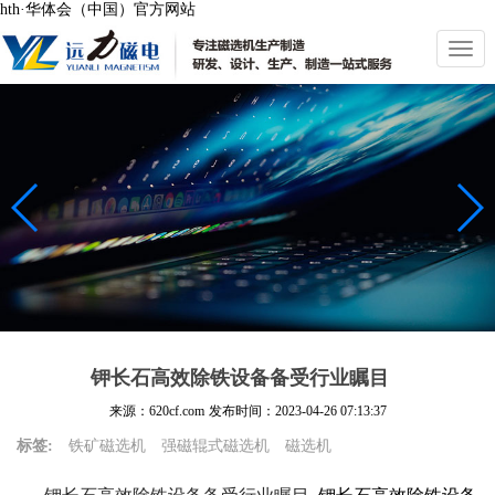
hth·华体会（中国）官方网站
切
换
导
航
钾长石高效除铁设备备受行业瞩目
来源：620cf.com
发布时间：
2023-04-26 07:13:37
标签:
铁矿磁选机
强磁辊式磁选机
磁选机