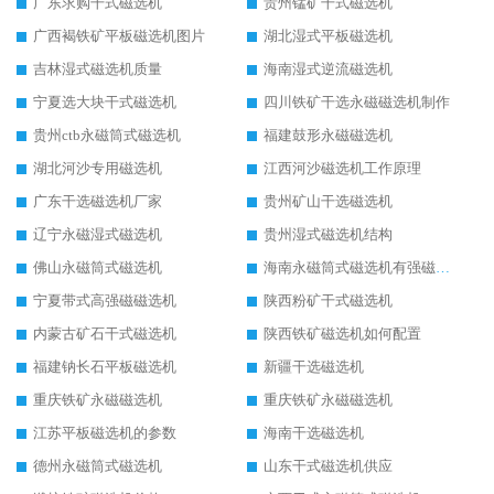
广东求购干式磁选机
贵州锰矿干式磁选机
广西褐铁矿平板磁选机图片
湖北湿式平板磁选机
吉林湿式磁选机质量
海南湿式逆流磁选机
宁夏选大块干式磁选机
四川铁矿干选永磁磁选机制作
贵州ctb永磁筒式磁选机
福建鼓形永磁磁选机
湖北河沙专用磁选机
江西河沙磁选机工作原理
广东干选磁选机厂家
贵州矿山干选磁选机
辽宁永磁湿式磁选机
贵州湿式磁选机结构
佛山永磁筒式磁选机
海南永磁筒式磁选机有强磁的吗
宁夏带式高强磁磁选机
陕西粉矿干式磁选机
内蒙古矿石干式磁选机
陕西铁矿磁选机如何配置
福建钠长石平板磁选机
新疆干选磁选机
重庆铁矿永磁磁选机
重庆铁矿永磁磁选机
江苏平板磁选机的参数
海南干选磁选机
德州永磁筒式磁选机
山东干式磁选机供应