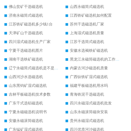
佛山贫矿干选磁选机
山西永磁筒式磁选机
济南永磁筒式磁选机
江西铁矿磁选机如何配置
江苏铁矿磁选机多少钱1台
苏州干选磁选机厂家
天津矿山干选磁选机
上海湿式磁选机质量
四川湿式磁选机生产厂家
江苏干选筒式磁选机
宁夏干选磁选机图片
安徽水选褐铁矿磁选机
湖南干选铁矿磁选机
黑龙江永磁筒磁选机的工作原理
辽宁永磁筒式磁选机是不是强磁
内蒙古河沙磁选机质量
山西河沙水选磁选机
广西钛铁矿湿式磁选机
山东黑钨矿湿式磁选机
福建平板磁选机用水吗
吉林平板磁选机技术参数
青海铁泥干选磁选机
广东干式选铝磁选机
四川永磁湿式磁选机批发
宁夏永磁磁选机说明书
山东永磁滚筒磁块安装
安徽永磁滚筒磁选机
贵州永磁湿式磁选机
广东锰矿湿式磁选机
四川优质河沙磁选机