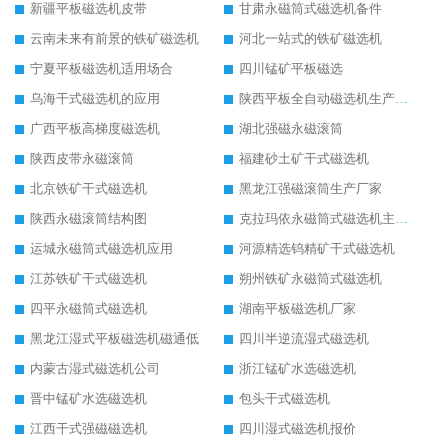
新疆平板磁选机皮带
甘肃永磁筒式磁选机备件
云南未来有前景的铁矿磁选机
河北一站式的铁矿磁选机
宁夏平板磁选机适用场合
四川锰矿平板磁选
乌海干式磁选机的应用
陕西平板全自动磁选机生产厂家
广西平板高梯度磁选机
湖北强磁永磁滚筒
陕西皮带永磁滚筒
福建砂土矿干式磁选机
北京铁矿干式磁选机
黑龙江强磁滚筒生产厂家
陕西永磁滚筒结构图
克拉玛依永磁筒式磁选机主要技术参数
运城永磁筒式磁选机应用
河源精选钨精矿干式磁选机
江苏铁矿干式磁选机
朔州铁矿永磁筒式磁选机
四平永磁筒式磁选机
湖南平板磁选机厂家
黑龙江湿式平板磁选机磁通低
四川半逆流湿式磁选机
内蒙古湿式磁选机公司
浙江锰矿水选磁选机
晋中锰矿水选磁选机
包头干式磁选机
江西干式强磁磁选机
四川湿式磁选机报价