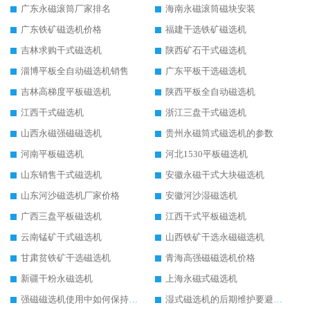
广东永磁滚筒厂家排名
海南永磁滚筒磁块安装
广东铁矿磁选机价格
福建干选铁矿磁选机
吉林求购干式磁选机
陕西矿石干式磁选机
淄博平板全自动磁选机销售
广东平板干选磁选机
吉林高梯度平板磁选机
陕西平板全自动磁选机
江西干式磁选机
浙江三盘干式磁选机
山西永磁强磁磁选机
贵州永磁筒式磁选机的参数
河南平板磁选机
河北1530平板磁选机
山东销售干式磁选机
安徽永磁干式大块磁选机
山东河沙磁选机厂家价格
安徽河沙湿磁选机
广西三盘平板磁选机
江西干式平板磁选机
云南锰矿干式磁选机
山西铁矿干选永磁磁选机
甘肃贫铁矿干选磁选机
青海高强磁磁选机价格
新疆干粉永磁选机
上海永磁式磁选机
强磁磁选机使用中如何保持其顺畅运行
湿式磁选机的后期维护要避开哪些坑