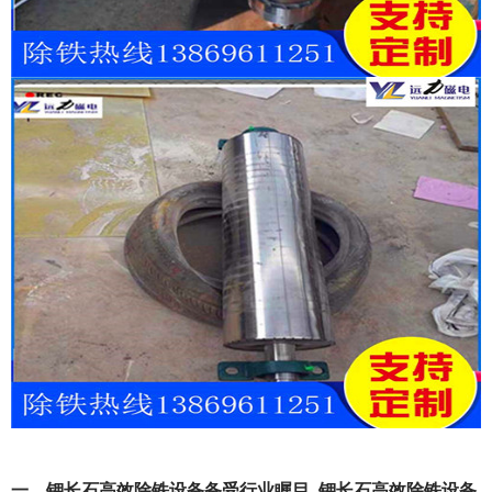
一、钾长石高效除铁设备备受行业瞩目_钾长石高效除铁设备