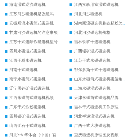
海南湿式逆流磁选机
江西实验用室湿式磁选机
江苏河沙磁选机是强磁吗
河北河沙磁选机
安徽顺流永磁筒式磁选机
湖南顺流磁选机跑铁精粉怎么处理
甘肃河沙磁选机的注意事项
河北河沙磁选机价格
江苏干式选除铁磁选机型号
吉林铁矿干选磁选机
四川永磁湿式磁选机
广西锰矿湿式磁选机
江西干粉永磁选机
江苏干式永磁磁选机
河南干式磁选机
鄂尔多斯干式干选磁选机
南宁永磁筒式磁选机
山东永磁筒式磁选机磁偏角怎么调整
辽宁黑钨矿湿式磁选机
上海永磁湿式磁选机
江西永磁筒式磁选机视频
天津永磁筒式磁选机品牌
广东干式铁粉磁选机
吉林干式磁选机工作原理
四川锰矿湿式磁选机
河北半逆流湿式磁选机
山西矿石干式磁选机
广西干式大块磁选机
河北hth·华体会（中国）官方网站-hth.com 工作视频
重庆磁选机原理图及视频