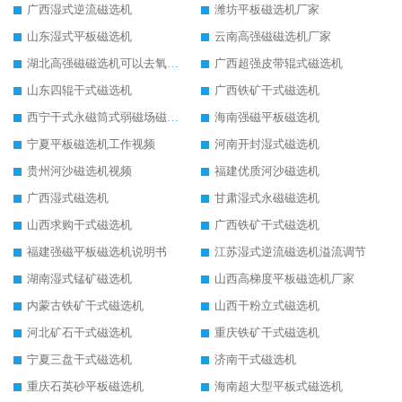
广西湿式逆流磁选机
潍坊平板磁选机厂家
山东湿式平板磁选机
云南高强磁磁选机厂家
湖北高强磁磁选机可以去氧化铝
广西超强皮带辊式磁选机
山东四辊干式磁选机
广西铁矿干式磁选机
西宁干式永磁筒式弱磁场磁选机结构图
海南强磁平板磁选机
宁夏平板磁选机工作视频
河南开封湿式磁选机
贵州河沙磁选机视频
福建优质河沙磁选机
广西湿式磁选机
甘肃湿式永磁磁选机
山西求购干式磁选机
广西铁矿干式磁选机
福建强磁平板磁选机说明书
江苏湿式逆流磁选机溢流调节
湖南湿式锰矿磁选机
山西高梯度平板磁选机厂家
内蒙古铁矿干式磁选机
山西干粉立式磁选机
河北矿石干式磁选机
重庆铁矿干式磁选机
宁夏三盘干式磁选机
济南干式磁选机
重庆石英砂平板磁选机
海南超大型平板式磁选机