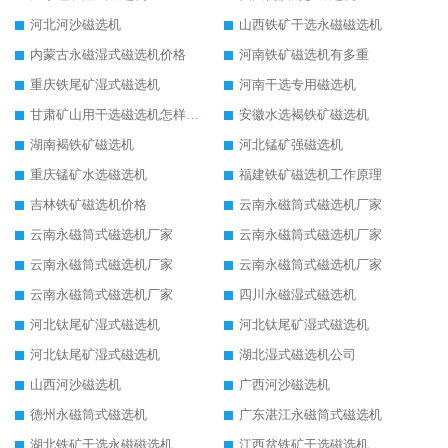
河北河沙磁选机
山西铁矿干选永磁磁选机
内蒙古永磁湿式磁选机价格
河南铁矿磁选机有多重
重庆铁尾矿湿式磁选机
河南干选专用磁选机
甘肃矿山用干选磁选机怎样调磁
安徽水选褐铁矿磁选机
湖南褐铁矿磁选机
河北锰矿强磁选机
重庆锰矿水选磁选机
福建铁矿磁选机工作原理
吉林铁矿磁选机价格
云南永磁筒式磁选机厂家
云南永磁筒式磁选机厂家
云南永磁筒式磁选机厂家
云南永磁筒式磁选机厂家
云南永磁筒式磁选机厂家
云南永磁筒式磁选机厂家
四川永磁湿式磁选机
河北钛尾矿湿式磁选机
河北钛尾矿湿式磁选机
河北钛尾矿湿式磁选机
湖北湿式磁选机公司
山西河沙磁选机
广西河沙磁选机
德州永磁筒式磁选机
广东湛江永磁筒式磁选机
湖北铁矿干选永磁磁选机
江西贫铁矿干选磁选机