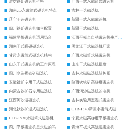
潍坊铁矿磁选机价格
广西干式永磁筒式磁选机
湖南ctb永磁筒式磁选机特点
吉林干选磁选机
辽宁干选磁选机
新疆干式永磁磁选机
四川铁矿磁选机如何配置
新疆干式磁选机
福建平板磁选机适用场合
江西平板全自动磁选机生产厂家
湖南干式强磁磁选机
黑龙江干式磁选机厂家
甘肃永磁筒式磁选机结构
广西永磁筒式强磁选机
山东干式磁选机的工作原理
山东干式磁选机批发
四川水选褐铁矿磁选机
吉林永磁磁选机结构图
安徽锰矿专用干式磁选机
陕西钛铁矿高梯度磁选机
内蒙古铁矿石专用磁选机
广西河沙磁选机的电机
江西河沙湿磁选机
吉林实验用室湿式磁选机
湖北钛铁矿湿式磁选机
CTB-1540新疆永磁筒式磁选机
CTB-1530永磁筒式磁选机代理商
宁夏永磁高梯度平板磁选机
四川平板磁选机是永磁的吗
青海平板式高强磁磁选机