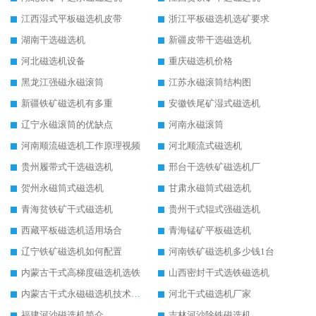
江西湿式平板磁选机皮带
浙江平板磁选机选矿要求
湖南干选磁选机
新疆皮带干选磁选机
河北磁选机设备
重庆磁选机价格
黑龙江强磁永磁滚筒
江苏永磁滚筒结构图
新疆铁矿磁选机有多重
安徽铁尾矿湿式磁选机
辽宁永磁滚筒的优缺点
河南永磁滚筒
河南顺流磁选机工作原理视频
河北顺流式磁选机
贵州履带式干选磁选机
邢台干选铁矿磁选机厂
贺州永磁筒式磁选机
甘肃永磁筒式磁选机
青海贫铁矿干式磁选机
贵州干式辊式强磁选机
西藏平板磁选机适用场合
青海锰矿平板磁选机
辽宁铁矿磁选机如何配置
河南铁矿磁选机多少钱1台
内蒙古干式高梯度磁选机选铁
山西密封干式选铁磁选机
内蒙古干式永磁磁选机技术要求
河北干式磁选机厂家
福建河沙磁选机简介
吉林河沙除铁磁选机