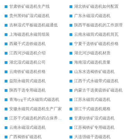
甘肃铁矿磁选机生产线
湖北铁矿磁选机如何配置
贵州黑钨矿湿式磁选机
广东永磁湿式磁选机
吉林湿式平板磁选机磁通低
陕西平板磁选机的工作原理
上海磁选机永磁筒组装
云南永磁筒式磁选机筒瓦
西藏干式选铁磁选机
宁夏干选铁矿磁选机价格
江西河沙磁选机介绍
湖北河沙磁选机材质
湖北湿式磁选机公司
海南湿式磁选机质量
云南铁矿磁选机价格
山东水选褐铁矿磁选机
益阳永磁筒式磁选机
江西干式永磁带式磁选机
陕西干选专用磁选机
内蒙古干选黄硫铁矿磁选机
青海tyg干式永磁筒式磁选机
江苏永磁筒式磁选机
安徽永磁筒式磁选机生产厂家
浙江干式磁选机规格
江苏干式磁选机的四点保养秘籍
甘肃钛铁矿湿式磁选机
云南永磁湿式磁选机
江苏褐铁矿专用磁选机
广西褐铁矿磁选机
大连强磁干选磁选机