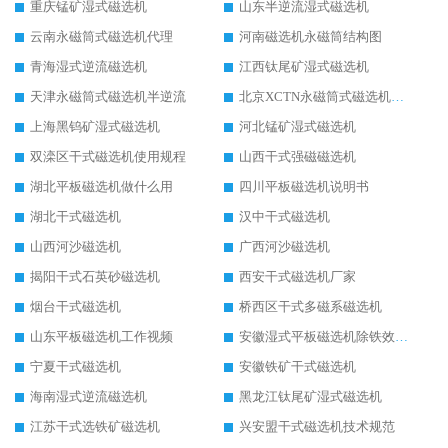
重庆锰矿湿式磁选机
山东半逆流湿式磁选机
云南永磁筒式磁选机代理
河南磁选机永磁筒结构图
青海湿式逆流磁选机
江西钛尾矿湿式磁选机
天津永磁筒式磁选机半逆流
北京XCTN永磁筒式磁选机磁块位置
上海黑钨矿湿式磁选机
河北锰矿湿式磁选机
双滦区干式磁选机使用规程
山西干式强磁磁选机
湖北平板磁选机做什么用
四川平板磁选机说明书
湖北干式磁选机
汉中干式磁选机
山西河沙磁选机
广西河沙磁选机
揭阳干式石英砂磁选机
西安干式磁选机厂家
烟台干式磁选机
桥西区干式多磁系磁选机
山东平板磁选机工作视频
安徽湿式平板磁选机除铁效果怎么样
宁夏干式磁选机
安徽铁矿干式磁选机
海南湿式逆流磁选机
黑龙江钛尾矿湿式磁选机
江苏干式选铁矿磁选机
兴安盟干式磁选机技术规范