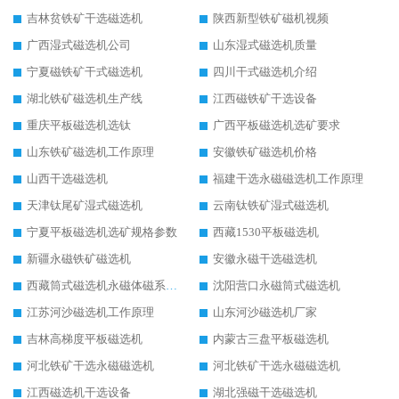
吉林贫铁矿干选磁选机
陕西新型铁矿磁机视频
广西湿式磁选机公司
山东湿式磁选机质量
宁夏磁铁矿干式磁选机
四川干式磁选机介绍
湖北铁矿磁选机生产线
江西磁铁矿干选设备
重庆平板磁选机选钛
广西平板磁选机选矿要求
山东铁矿磁选机工作原理
安徽铁矿磁选机价格
山西干选磁选机
福建干选永磁磁选机工作原理
天津钛尾矿湿式磁选机
云南钛铁矿湿式磁选机
宁夏平板磁选机选矿规格参数
西藏1530平板磁选机
新疆永磁铁矿磁选机
安徽永磁干选磁选机
西藏筒式磁选机永磁体磁系设计
沈阳营口永磁筒式磁选机
江苏河沙磁选机工作原理
山东河沙磁选机厂家
吉林高梯度平板磁选机
内蒙古三盘平板磁选机
河北铁矿干选永磁磁选机
河北铁矿干选永磁磁选机
江西磁选机干选设备
湖北强磁干选磁选机