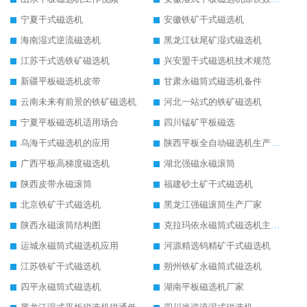
宁夏干式磁选机
安徽铁矿干式磁选机
海南湿式逆流磁选机
黑龙江钛尾矿湿式磁选机
江苏干式选铁矿磁选机
兴安盟干式磁选机技术规范
新疆平板磁选机皮带
甘肃永磁筒式磁选机备件
云南未来有前景的铁矿磁选机
河北一站式的铁矿磁选机
宁夏平板磁选机适用场合
四川锰矿平板磁选
乌海干式磁选机的应用
陕西平板全自动磁选机生产厂家
广西平板高梯度磁选机
湖北强磁永磁滚筒
陕西皮带永磁滚筒
福建砂土矿干式磁选机
北京铁矿干式磁选机
黑龙江强磁滚筒生产厂家
陕西永磁滚筒结构图
克拉玛依永磁筒式磁选机主要技术参数
运城永磁筒式磁选机应用
河源精选钨精矿干式磁选机
江苏铁矿干式磁选机
朔州铁矿永磁筒式磁选机
四平永磁筒式磁选机
湖南平板磁选机厂家