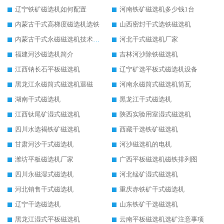
辽宁铁矿磁选机如何配置
河南铁矿磁选机多少钱1台
内蒙古干式高梯度磁选机选铁
山西密封干式选铁磁选机
内蒙古干式永磁磁选机技术要求
河北干式磁选机厂家
福建河沙磁选机简介
吉林河沙除铁磁选机
江西钠长石平板磁选机
辽宁矿选平板式磁选机设备
黑龙江永磁筒式磁选机退磁
河南永磁筒式磁选机筒瓦
湖南干式磁选机
黑龙江干式磁选机
江西钛尾矿湿式磁选机
陕西实验用室湿式磁选机
四川水选褐铁矿磁选机
西藏干选铁矿磁选机
甘肃河沙干式磁选机
河沙磁选机的电机
潍坊平板磁选机厂家
广西平板磁选机磁铁排列图
四川永磁湿式磁选机
河北锰矿湿式磁选机
河北销售干式磁选机
重庆赤铁矿干式磁选机
辽宁干选磁选机
山东铁矿干选磁选机
黑龙江湿式平板磁选机
云南平板磁选机选矿注意事项