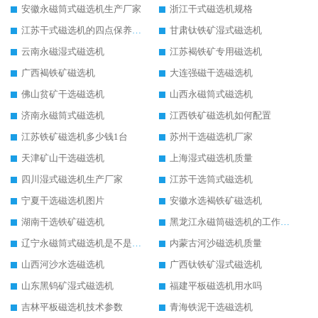
安徽永磁筒式磁选机生产厂家
浙江干式磁选机规格
江苏干式磁选机的四点保养秘籍
甘肃钛铁矿湿式磁选机
云南永磁湿式磁选机
江苏褐铁矿专用磁选机
广西褐铁矿磁选机
大连强磁干选磁选机
佛山贫矿干选磁选机
山西永磁筒式磁选机
济南永磁筒式磁选机
江西铁矿磁选机如何配置
江苏铁矿磁选机多少钱1台
苏州干选磁选机厂家
天津矿山干选磁选机
上海湿式磁选机质量
四川湿式磁选机生产厂家
江苏干选筒式磁选机
宁夏干选磁选机图片
安徽水选褐铁矿磁选机
湖南干选铁矿磁选机
黑龙江永磁筒磁选机的工作原理
辽宁永磁筒式磁选机是不是强磁
内蒙古河沙磁选机质量
山西河沙水选磁选机
广西钛铁矿湿式磁选机
山东黑钨矿湿式磁选机
福建平板磁选机用水吗
吉林平板磁选机技术参数
青海铁泥干选磁选机