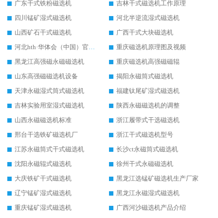
广东干式铁粉磁选机
吉林干式磁选机工作原理
四川锰矿湿式磁选机
河北半逆流湿式磁选机
山西矿石干式磁选机
广西干式大块磁选机
河北hth·华体会（中国）官方网站-hth.com 工作视频
重庆磁选机原理图及视频
黑龙江高强磁永磁磁选机
重庆磁选机高强磁磁辊
山东高强磁磁选机设备
揭阳永磁筒式磁选机
天津永磁湿式筒式磁选机
福建钛尾矿湿式磁选机
吉林实验用室湿式磁选机
陕西永磁磁选机的调整
山西永磁磁选机标准
浙江履带式干选磁选机
邢台干选铁矿磁选机厂
浙江干式磁选机型号
江苏永磁筒式干式磁选机
长沙ct永磁筒式磁选机
沈阳永磁辊式磁选机
徐州干式永磁磁选机
大庆铁矿干式磁选机
黑龙江选锰矿磁选机生产厂家
辽宁锰矿湿式磁选机
黑龙江永磁湿式磁选机
重庆锰矿湿式磁选机
广西河沙磁选机产品介绍