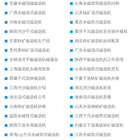
安徽永磁强磁磁选机
云南永磁滚筒磁选机结构
广西永磁湿式磁选机
山东锰矿湿式磁选机
河南永磁式磁选机
重庆永磁筒式磁选机
陕西河沙干式磁选机
重庆干式磁选机安全操作规程
甘肃铁矿磁选机生产线
湖北铁矿磁选机如何配置
贵州黑钨矿湿式磁选机
广东永磁湿式磁选机
吉林湿式平板磁选机磁通低
陕西平板磁选机的工作原理
上海磁选机永磁筒组装
云南永磁筒式磁选机筒瓦
西藏干式选铁磁选机
宁夏干选铁矿磁选机价格
江西河沙磁选机介绍
湖北河沙磁选机材质
湖北湿式磁选机公司
海南湿式磁选机质量
云南铁矿磁选机价格
山东水选褐铁矿磁选机
益阳永磁筒式磁选机
江西干式永磁带式磁选机
陕西干选专用磁选机
内蒙古干选黄硫铁矿磁选机
青海tyg干式永磁筒式磁选机
江苏永磁筒式磁选机