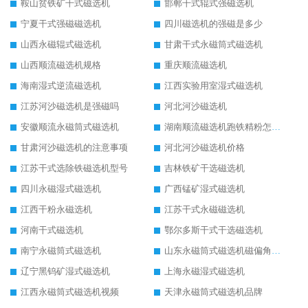
鞍山贫铁矿干式磁选机
邯郸干式辊式强磁选机
宁夏干式强磁磁选机
四川磁选机的强磁是多少
山西永磁辊式磁选机
甘肃干式永磁筒式磁选机
山西顺流磁选机规格
重庆顺流磁选机
海南湿式逆流磁选机
江西实验用室湿式磁选机
江苏河沙磁选机是强磁吗
河北河沙磁选机
安徽顺流永磁筒式磁选机
湖南顺流磁选机跑铁精粉怎么处理
甘肃河沙磁选机的注意事项
河北河沙磁选机价格
江苏干式选除铁磁选机型号
吉林铁矿干选磁选机
四川永磁湿式磁选机
广西锰矿湿式磁选机
江西干粉永磁选机
江苏干式永磁磁选机
河南干式磁选机
鄂尔多斯干式干选磁选机
南宁永磁筒式磁选机
山东永磁筒式磁选机磁偏角怎么调整
辽宁黑钨矿湿式磁选机
上海永磁湿式磁选机
江西永磁筒式磁选机视频
天津永磁筒式磁选机品牌