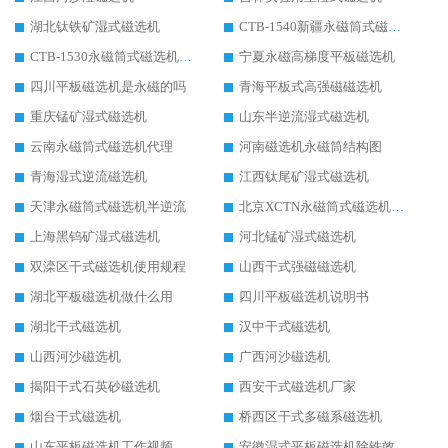
湖北钛铁矿湿式磁选机
CTB-1540新疆永磁筒式磁选机
CTB-1530永磁筒式磁选机代理商
宁夏永磁高梯度平板磁选机
四川平板磁选机是永磁的吗
青海平板式高强磁磁选机
重庆锰矿湿式磁选机
山东半逆流湿式磁选机
云南永磁筒式磁选机代理
河南磁选机永磁筒结构图
青海湿式逆流磁选机
江西钛尾矿湿式磁选机
天津永磁筒式磁选机半逆流
北京XCTN永磁筒式磁选机磁块位置
上海黑钨矿湿式磁选机
河北锰矿湿式磁选机
双滦区干式磁选机使用规程
山西干式强磁磁选机
湖北平板磁选机做什么用
四川平板磁选机说明书
湖北干式磁选机
汉中干式磁选机
山西河沙磁选机
广西河沙磁选机
揭阳干式石英砂磁选机
西安干式磁选机厂家
烟台干式磁选机
桥西区干式多磁系磁选机
山东平板磁选机工作视频
安徽湿式平板磁选机除铁效果怎么样