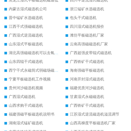
黑龙江湿式平板磁选机磁通低
四川半逆流湿式磁选机
内蒙古湿式磁选机公司
浙江锰矿水选磁选机
晋中锰矿水选磁选机
包头干式磁选机
江西干式强磁磁选机
四川湿式磁选机报价
广西湿式逆流磁选机
潍坊平板磁选机厂家
山东湿式平板磁选机
云南高强磁磁选机厂家
湖北高强磁磁选机可以去氧化铝
广西超强皮带辊式磁选机
山东四辊干式磁选机
广西铁矿干式磁选机
西宁干式永磁筒式弱磁场磁选机结构图
海南强磁平板磁选机
宁夏平板磁选机工作视频
河南开封湿式磁选机
贵州河沙磁选机视频
福建优质河沙磁选机
广西湿式磁选机
甘肃湿式永磁磁选机
山西求购干式磁选机
广西铁矿干式磁选机
福建强磁平板磁选机说明书
江苏湿式逆流磁选机溢流调节
湖南湿式锰矿磁选机
山西高梯度平板磁选机厂家