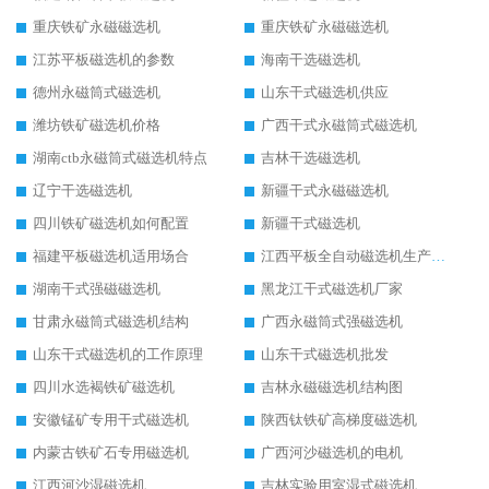
重庆铁矿永磁磁选机
重庆铁矿永磁磁选机
江苏平板磁选机的参数
海南干选磁选机
德州永磁筒式磁选机
山东干式磁选机供应
潍坊铁矿磁选机价格
广西干式永磁筒式磁选机
湖南ctb永磁筒式磁选机特点
吉林干选磁选机
辽宁干选磁选机
新疆干式永磁磁选机
四川铁矿磁选机如何配置
新疆干式磁选机
福建平板磁选机适用场合
江西平板全自动磁选机生产厂家
湖南干式强磁磁选机
黑龙江干式磁选机厂家
甘肃永磁筒式磁选机结构
广西永磁筒式强磁选机
山东干式磁选机的工作原理
山东干式磁选机批发
四川水选褐铁矿磁选机
吉林永磁磁选机结构图
安徽锰矿专用干式磁选机
陕西钛铁矿高梯度磁选机
内蒙古铁矿石专用磁选机
广西河沙磁选机的电机
江西河沙湿磁选机
吉林实验用室湿式磁选机