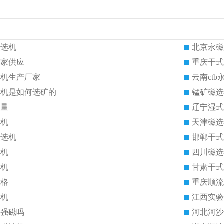
磁选机
北京永磁
厂家供应
重庆干式
选机生产厂家
云南ct
选机是如何选矿的
锰矿磁选
质量
辽宁湿式
选机
天津磁选
磁选机
邯郸干式
选机
四川磁选
选机
甘肃干式
规格
重庆顺流
选机
江西实验
是强磁吗
河北河沙