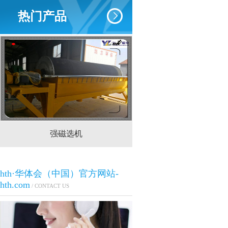
热门产品
强磁选机
CTS(N.B)永磁筒式
hth·华体会（中国）官方网站-
hth.com
/ CONTACT US