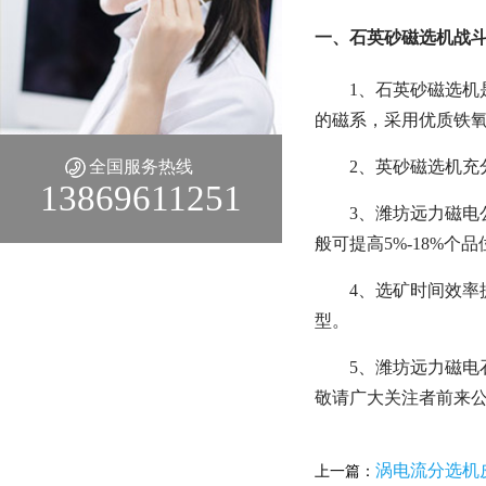
一、石英砂磁选机战
1、石英砂磁选
的磁系，采用优质铁
全国服务热线
2、英砂磁选机充
13869611251
3、潍坊远力磁
般可提高5%-18%
4、选矿时间效率
型。
5、潍坊远力磁
敬请广大关注者前来
涡电流分选机
上一篇：