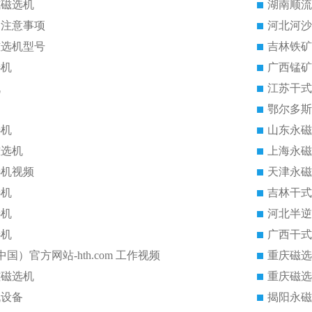
式磁选机
湖南顺流
的注意事项
河北河沙
磁选机型号
吉林铁矿
选机
广西锰矿
机
江苏干式
鄂尔多斯
选机
山东永磁
磁选机
上海永磁
选机视频
天津永磁
选机
吉林干式
选机
河北半逆
选机
广西干式
中国）官方网站-hth.com 工作视频
重庆磁选
磁磁选机
重庆磁选
机设备
揭阳永磁