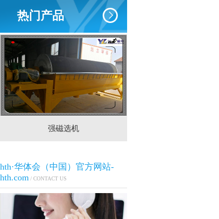
热门产品
强磁选机
CTS(N.B)永磁筒式
hth·华体会（中国）官方网站-
hth.com
/ CONTACT US