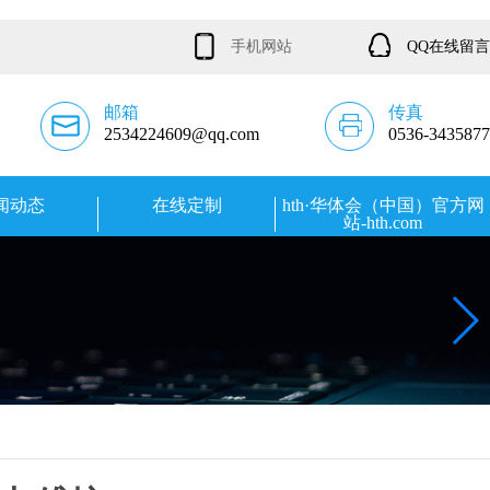
手机网站
QQ在线留言
邮箱
传真
2534224609@qq.com
0536-3435877
闻动态
在线定制
hth·华体会（中国）官方网
站-hth.com