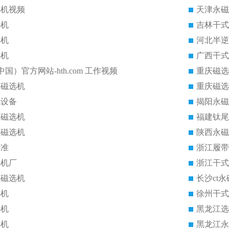
选机视频
天津永磁
选机
吉林干式
选机
河北半逆
选机
广西干式
中国）官方网站-hth.com 工作视频
重庆磁选
磁磁选机
重庆磁选
机设备
揭阳永磁
式磁选机
福建钛尾
式磁选机
陕西永磁
标准
浙江履带
选机厂
浙江干式
式磁选机
长沙ct
选机
徐州干式
选机
黑龙江选
选机
黑龙江永