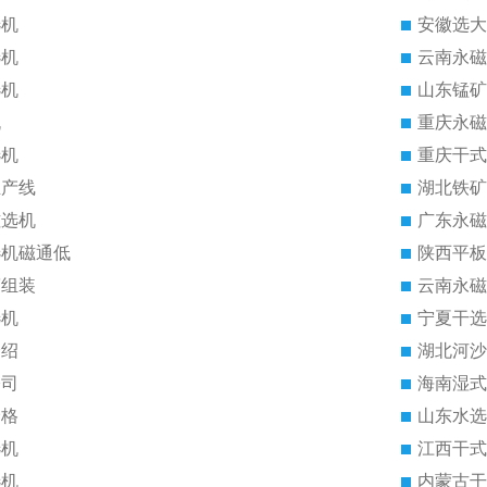
选机
安徽选大
选机
云南永磁
选机
山东锰矿
机
重庆永磁
选机
重庆干式
生产线
湖北铁矿
磁选机
广东永磁
选机磁通低
陕西平板
筒组装
云南永磁
选机
宁夏干选
介绍
湖北河沙
公司
海南湿式
价格
山东水选
选机
江西干式
选机
内蒙古干