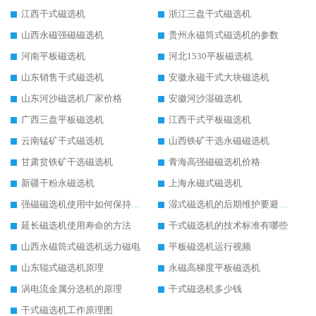
江西干式磁选机
浙江三盘干式磁选机
山西永磁强磁磁选机
贵州永磁筒式磁选机的参数
河南平板磁选机
河北1530平板磁选机
山东销售干式磁选机
安徽永磁干式大块磁选机
山东河沙磁选机厂家价格
安徽河沙湿磁选机
广西三盘平板磁选机
江西干式平板磁选机
云南锰矿干式磁选机
山西铁矿干选永磁磁选机
甘肃贫铁矿干选磁选机
青海高强磁磁选机价格
新疆干粉永磁选机
上海永磁式磁选机
强磁磁选机使用中如何保持其顺畅运行
湿式磁选机的后期维护要避开哪些坑
延长磁选机使用寿命的方法
干式磁选机的技术标准有哪些
山西永磁筒式磁选机远力磁电
平板磁选机运行视频
山东辊式磁选机原理
永磁高梯度平板磁选机
涡电流金属分选机的原理
干式磁选机多少钱
干式磁选机工作原理图