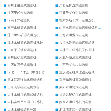
四川永磁湿式磁选机
广西锰矿湿式磁选机
江西干粉永磁选机
江苏干式永磁磁选机
河南干式磁选机
鄂尔多斯干式干选磁选机
南宁永磁筒式磁选机
山东永磁筒式磁选机磁偏角怎么调整
辽宁黑钨矿湿式磁选机
上海永磁湿式磁选机
江西永磁筒式磁选机视频
天津永磁筒式磁选机品牌
广东干式铁粉磁选机
吉林干式磁选机工作原理
四川锰矿湿式磁选机
河北半逆流湿式磁选机
山西矿石干式磁选机
广西干式大块磁选机
河北hth·华体会（中国）官方网站-hth.com 工作视频
重庆磁选机原理图及视频
黑龙江高强磁永磁磁选机
重庆磁选机高强磁磁辊
山东高强磁磁选机设备
揭阳永磁筒式磁选机
天津永磁湿式筒式磁选机
福建钛尾矿湿式磁选机
吉林实验用室湿式磁选机
陕西永磁磁选机的调整
山西永磁磁选机标准
浙江履带式干选磁选机