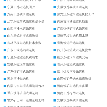
宁夏干选磁选机图片
安徽水选褐铁矿磁选机
湖南干选铁矿磁选机
黑龙江永磁筒磁选机的工作原理
辽宁永磁筒式磁选机是不是强磁
内蒙古河沙磁选机质量
山西河沙水选磁选机
广西钛铁矿湿式磁选机
山东黑钨矿湿式磁选机
福建平板磁选机用水吗
吉林平板磁选机技术参数
青海铁泥干选磁选机
广东干式选铝磁选机
四川永磁湿式磁选机批发
宁夏永磁磁选机说明书
山东永磁滚筒磁块安装
安徽永磁滚筒磁选机
贵州永磁湿式磁选机
广东锰矿湿式磁选机
四川优质河沙磁选机
河北河沙磁选机
山西铁矿干选永磁磁选机
内蒙古永磁湿式磁选机价格
河南铁矿磁选机有多重
重庆铁尾矿湿式磁选机
河南干选专用磁选机
甘肃矿山用干选磁选机怎样调磁
安徽水选褐铁矿磁选机