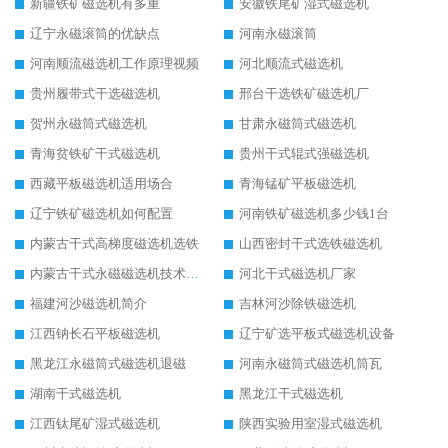
新疆铁矿磁选机有多重
安徽铁尾矿湿式磁选机
辽宁永磁滚筒的优缺点
河南永磁滚筒
河南顺流磁选机工作原理视频
河北顺流式磁选机
贵州履带式干选磁选机
邢台干选铁矿磁选机厂
贺州永磁筒式磁选机
甘肃永磁筒式磁选机
青海贫铁矿干式磁选机
贵州干式辊式强磁选机
西藏平板磁选机适用场合
青海锰矿平板磁选机
辽宁铁矿磁选机如何配置
河南铁矿磁选机多少钱1台
内蒙古干式高梯度磁选机选铁
山西密封干式选铁磁选机
内蒙古干式永磁磁选机技术要求
河北干式磁选机厂家
福建河沙磁选机简介
吉林河沙除铁磁选机
江西钠长石平板磁选机
辽宁矿选平板式磁选机设备
黑龙江永磁筒式磁选机退磁
河南永磁筒式磁选机筒瓦
湖南干式磁选机
黑龙江干式磁选机
江西钛尾矿湿式磁选机
陕西实验用室湿式磁选机