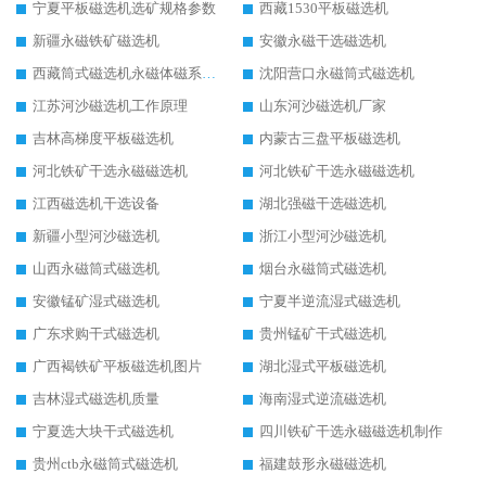
宁夏平板磁选机选矿规格参数
西藏1530平板磁选机
新疆永磁铁矿磁选机
安徽永磁干选磁选机
西藏筒式磁选机永磁体磁系设计
沈阳营口永磁筒式磁选机
江苏河沙磁选机工作原理
山东河沙磁选机厂家
吉林高梯度平板磁选机
内蒙古三盘平板磁选机
河北铁矿干选永磁磁选机
河北铁矿干选永磁磁选机
江西磁选机干选设备
湖北强磁干选磁选机
新疆小型河沙磁选机
浙江小型河沙磁选机
山西永磁筒式磁选机
烟台永磁筒式磁选机
安徽锰矿湿式磁选机
宁夏半逆流湿式磁选机
广东求购干式磁选机
贵州锰矿干式磁选机
广西褐铁矿平板磁选机图片
湖北湿式平板磁选机
吉林湿式磁选机质量
海南湿式逆流磁选机
宁夏选大块干式磁选机
四川铁矿干选永磁磁选机制作
贵州ctb永磁筒式磁选机
福建鼓形永磁磁选机