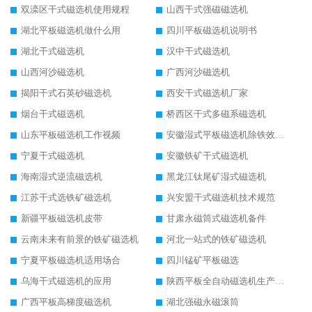
双滦区干式磁选机使用规程
山西干式强磁磁选机
湖北平板磁选机做什么用
四川平板磁选机说明书
湖北干式磁选机
汉中干式磁选机
山西河沙磁选机
广西河沙磁选机
揭阳干式石英砂磁选机
西安干式磁选机厂家
烟台干式磁选机
桥西区干式多磁系磁选机
山东平板磁选机工作视频
安徽湿式平板磁选机除铁效果怎么样
宁夏干式磁选机
安徽铁矿干式磁选机
海南湿式逆流磁选机
黑龙江钛尾矿湿式磁选机
江苏干式选铁矿磁选机
兴安盟干式磁选机技术规范
新疆平板磁选机皮带
甘肃永磁筒式磁选机备件
云南未来有前景的铁矿磁选机
河北一站式的铁矿磁选机
宁夏平板磁选机适用场合
四川锰矿平板磁选
乌海干式磁选机的应用
陕西平板全自动磁选机生产厂家
广西平板高梯度磁选机
湖北强磁永磁滚筒