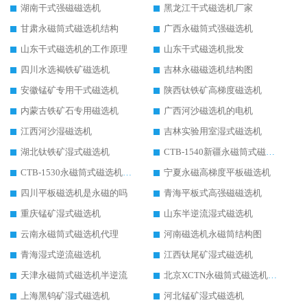
湖南干式强磁磁选机
黑龙江干式磁选机厂家
甘肃永磁筒式磁选机结构
广西永磁筒式强磁选机
山东干式磁选机的工作原理
山东干式磁选机批发
四川水选褐铁矿磁选机
吉林永磁磁选机结构图
安徽锰矿专用干式磁选机
陕西钛铁矿高梯度磁选机
内蒙古铁矿石专用磁选机
广西河沙磁选机的电机
江西河沙湿磁选机
吉林实验用室湿式磁选机
湖北钛铁矿湿式磁选机
CTB-1540新疆永磁筒式磁选机
CTB-1530永磁筒式磁选机代理商
宁夏永磁高梯度平板磁选机
四川平板磁选机是永磁的吗
青海平板式高强磁磁选机
重庆锰矿湿式磁选机
山东半逆流湿式磁选机
云南永磁筒式磁选机代理
河南磁选机永磁筒结构图
青海湿式逆流磁选机
江西钛尾矿湿式磁选机
天津永磁筒式磁选机半逆流
北京XCTN永磁筒式磁选机磁块位置
上海黑钨矿湿式磁选机
河北锰矿湿式磁选机