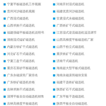
宁夏平板磁选机工作视频
河南开封湿式磁选机
贵州河沙磁选机视频
福建优质河沙磁选机
广西湿式磁选机
甘肃湿式永磁磁选机
山西求购干式磁选机
广西铁矿干式磁选机
福建强磁平板磁选机说明书
江苏湿式逆流磁选机溢流调节
湖南湿式锰矿磁选机
山西高梯度平板磁选机厂家
内蒙古铁矿干式磁选机
山西干粉立式磁选机
河北矿石干式磁选机
重庆铁矿干式磁选机
宁夏三盘干式磁选机
济南干式磁选机
重庆石英砂平板磁选机
海南超大型平板式磁选机
广东永磁滚筒厂家排名
海南永磁滚筒磁块安装
广东铁矿磁选机价格
福建干选铁矿磁选机
吉林求购干式磁选机
陕西矿石干式磁选机
淄博平板全自动磁选机销售
广东平板干选磁选机
吉林高梯度平板磁选机
陕西平板全自动磁选机