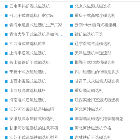
云南黑钨矿湿式磁选机
北京永磁湿式磁选机
河北干式磁选机厂家供应
重庆干式高梯度磁选机
青海永磁盘式磁选机生产厂家
云南ctb永磁筒式磁选机
青海大型干式磁选机是如何选矿的
锰矿磁选机干选
江西湿式磁选机质量
辽宁湿式逆流磁选机
上海半逆流式磁选机
天津磁选机半逆流型
鞍山贫铁矿干式磁选机
邯郸干式辊式强磁选机
宁夏干式强磁磁选机
四川磁选机的强磁是多少
山西永磁辊式磁选机
甘肃干式永磁筒式磁选机
山西顺流磁选机规格
重庆顺流磁选机
海南湿式逆流磁选机
江西实验用室湿式磁选机
江苏河沙磁选机是强磁吗
河北河沙磁选机
安徽顺流永磁筒式磁选机
湖南顺流磁选机跑铁精粉怎么处理
甘肃河沙磁选机的注意事项
河北河沙磁选机价格
江苏干式选除铁磁选机型号
吉林铁矿干选磁选机