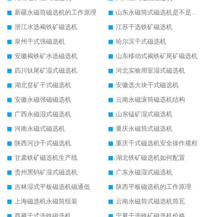
新疆永磁筒磁选机的工作原理
山东永磁筒式磁选机是不是强磁
浙江水选褐铁矿磁选机
江苏干选铁矿磁选机
泉州干式强磁选机
哈尔滨干式磁选机
安徽褐铁矿水选磁选机
山东移动式褐铁矿尾矿磁选机
四川钛尾矿湿式磁选机
河北实验用室湿式磁选机
湖北贫矿干式磁选机
安徽选大块干式磁选机
安徽永磁强磁磁选机
云南永磁滚筒磁选机结构
广西永磁湿式磁选机
山东锰矿湿式磁选机
河南永磁式磁选机
重庆永磁筒式磁选机
陕西河沙干式磁选机
重庆干式磁选机安全操作规程
甘肃铁矿磁选机生产线
湖北铁矿磁选机如何配置
贵州黑钨矿湿式磁选机
广东永磁湿式磁选机
吉林湿式平板磁选机磁通低
陕西平板磁选机的工作原理
上海磁选机永磁筒组装
云南永磁筒式磁选机筒瓦
西藏干式选铁磁选机
宁夏干选铁矿磁选机价格