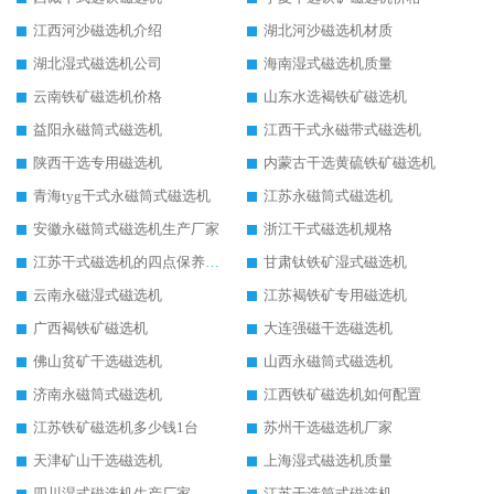
江西河沙磁选机介绍
湖北河沙磁选机材质
湖北湿式磁选机公司
海南湿式磁选机质量
云南铁矿磁选机价格
山东水选褐铁矿磁选机
益阳永磁筒式磁选机
江西干式永磁带式磁选机
陕西干选专用磁选机
内蒙古干选黄硫铁矿磁选机
青海tyg干式永磁筒式磁选机
江苏永磁筒式磁选机
安徽永磁筒式磁选机生产厂家
浙江干式磁选机规格
江苏干式磁选机的四点保养秘籍
甘肃钛铁矿湿式磁选机
云南永磁湿式磁选机
江苏褐铁矿专用磁选机
广西褐铁矿磁选机
大连强磁干选磁选机
佛山贫矿干选磁选机
山西永磁筒式磁选机
济南永磁筒式磁选机
江西铁矿磁选机如何配置
江苏铁矿磁选机多少钱1台
苏州干选磁选机厂家
天津矿山干选磁选机
上海湿式磁选机质量
四川湿式磁选机生产厂家
江苏干选筒式磁选机