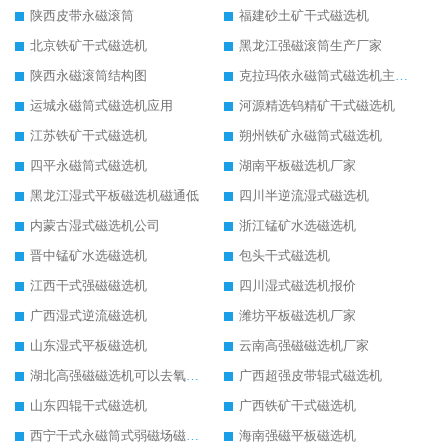
陕西皮带永磁滚筒
福建砂土矿干式磁选机
北京铁矿干式磁选机
黑龙江强磁滚筒生产厂家
陕西永磁滚筒结构图
克拉玛依永磁筒式磁选机主要技术参数
运城永磁筒式磁选机应用
河源精选钨精矿干式磁选机
江苏铁矿干式磁选机
朔州铁矿永磁筒式磁选机
四平永磁筒式磁选机
湖南平板磁选机厂家
黑龙江湿式平板磁选机磁通低
四川半逆流湿式磁选机
内蒙古湿式磁选机公司
浙江锰矿水选磁选机
晋中锰矿水选磁选机
包头干式磁选机
江西干式强磁磁选机
四川湿式磁选机报价
广西湿式逆流磁选机
潍坊平板磁选机厂家
山东湿式平板磁选机
云南高强磁磁选机厂家
湖北高强磁磁选机可以去氧化铝
广西超强皮带辊式磁选机
山东四辊干式磁选机
广西铁矿干式磁选机
西宁干式永磁筒式弱磁场磁选机结构图
海南强磁平板磁选机