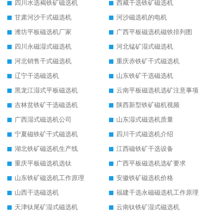
四川水选褐铁矿磁选机
西藏干选铁矿磁选机
甘肃河沙干式磁选机
河沙磁选机的电机
潍坊平板磁选机厂家
广西平板磁选机磁铁排列图
四川永磁湿式磁选机
河北锰矿湿式磁选机
河北销售干式磁选机
重庆赤铁矿干式磁选机
辽宁干选磁选机
山东铁矿干选磁选机
黑龙江湿式平板磁选机
云南平板磁选机选矿注意事项
吉林贫铁矿干选磁选机
陕西新型铁矿磁机视频
广西湿式磁选机公司
山东湿式磁选机质量
宁夏磁铁矿干式磁选机
四川干式磁选机介绍
湖北铁矿磁选机生产线
江西磁铁矿干选设备
重庆平板磁选机选钛
广西平板磁选机选矿要求
山东铁矿磁选机工作原理
安徽铁矿磁选机价格
山西干选磁选机
福建干选永磁磁选机工作原理
天津钛尾矿湿式磁选机
云南钛铁矿湿式磁选机