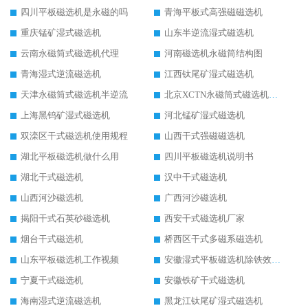
四川平板磁选机是永磁的吗
青海平板式高强磁磁选机
重庆锰矿湿式磁选机
山东半逆流湿式磁选机
云南永磁筒式磁选机代理
河南磁选机永磁筒结构图
青海湿式逆流磁选机
江西钛尾矿湿式磁选机
天津永磁筒式磁选机半逆流
北京XCTN永磁筒式磁选机磁块位置
上海黑钨矿湿式磁选机
河北锰矿湿式磁选机
双滦区干式磁选机使用规程
山西干式强磁磁选机
湖北平板磁选机做什么用
四川平板磁选机说明书
湖北干式磁选机
汉中干式磁选机
山西河沙磁选机
广西河沙磁选机
揭阳干式石英砂磁选机
西安干式磁选机厂家
烟台干式磁选机
桥西区干式多磁系磁选机
山东平板磁选机工作视频
安徽湿式平板磁选机除铁效果怎么样
宁夏干式磁选机
安徽铁矿干式磁选机
海南湿式逆流磁选机
黑龙江钛尾矿湿式磁选机