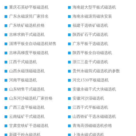
重庆石英砂平板磁选机
海南超大型平板式磁选机
广东永磁滚筒厂家排名
海南永磁滚筒磁块安装
广东铁矿磁选机价格
福建干选铁矿磁选机
吉林求购干式磁选机
陕西矿石干式磁选机
淄博平板全自动磁选机销售
广东平板干选磁选机
吉林高梯度平板磁选机
陕西平板全自动磁选机
江西干式磁选机
浙江三盘干式磁选机
山西永磁强磁磁选机
贵州永磁筒式磁选机的参数
河南平板磁选机
河北1530平板磁选机
山东销售干式磁选机
安徽永磁干式大块磁选机
山东河沙磁选机厂家价格
安徽河沙湿磁选机
广西三盘平板磁选机
江西干式平板磁选机
云南锰矿干式磁选机
山西铁矿干选永磁磁选机
甘肃贫铁矿干选磁选机
青海高强磁磁选机价格
新疆干粉永磁选机
上海永磁式磁选机