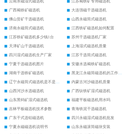
云南永磁湿式磁选机
江苏褐铁矿专用磁选机
广西褐铁矿磁选机
大连强磁干选磁选机
佛山贫矿干选磁选机
山西永磁筒式磁选机
济南永磁筒式磁选机
江西铁矿磁选机如何配置
江苏铁矿磁选机多少钱1台
苏州干选磁选机厂家
天津矿山干选磁选机
上海湿式磁选机质量
四川湿式磁选机生产厂家
江苏干选筒式磁选机
宁夏干选磁选机图片
安徽水选褐铁矿磁选机
湖南干选铁矿磁选机
黑龙江永磁筒磁选机的工作原理
辽宁永磁筒式磁选机是不是强磁
内蒙古河沙磁选机质量
山西河沙水选磁选机
广西钛铁矿湿式磁选机
山东黑钨矿湿式磁选机
福建平板磁选机用水吗
吉林平板磁选机技术参数
青海铁泥干选磁选机
广东干式选铝磁选机
四川永磁湿式磁选机批发
宁夏永磁磁选机说明书
山东永磁滚筒磁块安装