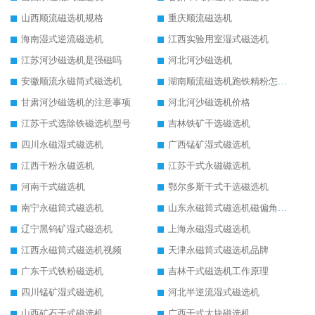
山西顺流磁选机规格
重庆顺流磁选机
海南湿式逆流磁选机
江西实验用室湿式磁选机
江苏河沙磁选机是强磁吗
河北河沙磁选机
安徽顺流永磁筒式磁选机
湖南顺流磁选机跑铁精粉怎么处理
甘肃河沙磁选机的注意事项
河北河沙磁选机价格
江苏干式选除铁磁选机型号
吉林铁矿干选磁选机
四川永磁湿式磁选机
广西锰矿湿式磁选机
江西干粉永磁选机
江苏干式永磁磁选机
河南干式磁选机
鄂尔多斯干式干选磁选机
南宁永磁筒式磁选机
山东永磁筒式磁选机磁偏角怎么调整
辽宁黑钨矿湿式磁选机
上海永磁湿式磁选机
江西永磁筒式磁选机视频
天津永磁筒式磁选机品牌
广东干式铁粉磁选机
吉林干式磁选机工作原理
四川锰矿湿式磁选机
河北半逆流湿式磁选机
山西矿石干式磁选机
广西干式大块磁选机