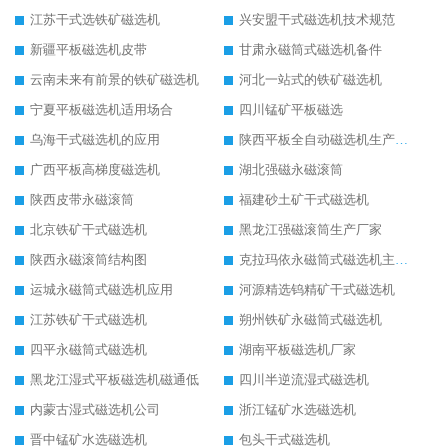
江苏干式选铁矿磁选机
兴安盟干式磁选机技术规范
新疆平板磁选机皮带
甘肃永磁筒式磁选机备件
云南未来有前景的铁矿磁选机
河北一站式的铁矿磁选机
宁夏平板磁选机适用场合
四川锰矿平板磁选
乌海干式磁选机的应用
陕西平板全自动磁选机生产厂家
广西平板高梯度磁选机
湖北强磁永磁滚筒
陕西皮带永磁滚筒
福建砂土矿干式磁选机
北京铁矿干式磁选机
黑龙江强磁滚筒生产厂家
陕西永磁滚筒结构图
克拉玛依永磁筒式磁选机主要技术参数
运城永磁筒式磁选机应用
河源精选钨精矿干式磁选机
江苏铁矿干式磁选机
朔州铁矿永磁筒式磁选机
四平永磁筒式磁选机
湖南平板磁选机厂家
黑龙江湿式平板磁选机磁通低
四川半逆流湿式磁选机
内蒙古湿式磁选机公司
浙江锰矿水选磁选机
晋中锰矿水选磁选机
包头干式磁选机