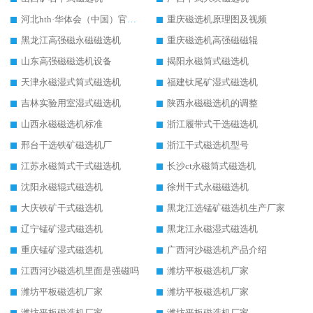
河北hth·华体会（中国）官方网站-hth.com 工作视频
重庆磁选机原理图及视频
黑龙江高强磁永磁磁选机
重庆磁选机高强磁磁辊
山东高强磁磁选机设备
揭阳永磁筒式磁选机
天津永磁湿式筒式磁选机
福建钛尾矿湿式磁选机
吉林实验用室湿式磁选机
陕西永磁磁选机的调整
山西永磁磁选机标准
浙江履带式干选磁选机
邢台干选铁矿磁选机厂
浙江干式磁选机型号
江苏永磁筒式干式磁选机
长沙ct永磁筒式磁选机
沈阳永磁辊式磁选机
徐州干式永磁磁选机
大庆铁矿干式磁选机
黑龙江选锰矿磁选机生产厂家
辽宁锰矿湿式磁选机
黑龙江永磁湿式磁选机
重庆锰矿湿式磁选机
广西河沙磁选机产品介绍
江西河沙磁选机里面是强磁吗
潍坊平板磁选机厂家
潍坊平板磁选机厂家
潍坊平板磁选机厂家
潍坊平板磁选机厂家
潍坊平板磁选机厂家