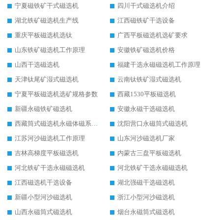
宁夏磁铁矿干式磁选机
四川干式磁选机介绍
湖北铁矿磁选机生产线
江西磁铁矿干选设备
重庆平板磁选机选钛
广西平板磁选机选矿要求
山东铁矿磁选机工作原理
安徽铁矿磁选机价格
山西干选磁选机
福建干选永磁磁选机工作原理
天津钛尾矿湿式磁选机
云南钛铁矿湿式磁选机
宁夏平板磁选机选矿规格参数
西藏1530平板磁选机
新疆永磁铁矿磁选机
安徽永磁干选磁选机
西藏筒式磁选机永磁体磁系设计
沈阳营口永磁筒式磁选机
江苏河沙磁选机工作原理
山东河沙磁选机厂家
吉林高梯度平板磁选机
内蒙古三盘平板磁选机
河北铁矿干选永磁磁选机
河北铁矿干选永磁磁选机
江西磁选机干选设备
湖北强磁干选磁选机
新疆小型河沙磁选机
浙江小型河沙磁选机
山西永磁筒式磁选机
烟台永磁筒式磁选机