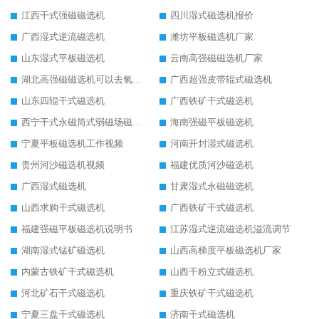
江西干式强磁磁选机
四川湿式磁选机报价
广西湿式逆流磁选机
潍坊平板磁选机厂家
山东湿式平板磁选机
云南高强磁磁选机厂家
湖北高强磁磁选机可以去氧化铝
广西超强皮带辊式磁选机
山东四辊干式磁选机
广西铁矿干式磁选机
西宁干式永磁筒式弱磁场磁选机结构图
海南强磁平板磁选机
宁夏平板磁选机工作视频
河南开封湿式磁选机
贵州河沙磁选机视频
福建优质河沙磁选机
广西湿式磁选机
甘肃湿式永磁磁选机
山西求购干式磁选机
广西铁矿干式磁选机
福建强磁平板磁选机说明书
江苏湿式逆流磁选机溢流调节
湖南湿式锰矿磁选机
山西高梯度平板磁选机厂家
内蒙古铁矿干式磁选机
山西干粉立式磁选机
河北矿石干式磁选机
重庆铁矿干式磁选机
宁夏三盘干式磁选机
济南干式磁选机