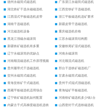
德州永磁筒式磁选机
广东湛江永磁筒式磁选机
湖北铁矿干选永磁磁选机
江西贫铁矿干选磁选机
江西湿式平板磁选机皮带
浙江平板磁选机选矿要求
湖南干选磁选机
新疆皮带干选磁选机
河北磁选机设备
重庆磁选机价格
黑龙江强磁永磁滚筒
江苏永磁滚筒结构图
新疆铁矿磁选机有多重
安徽铁尾矿湿式磁选机
辽宁永磁滚筒的优缺点
河南永磁滚筒
河南顺流磁选机工作原理视频
河北顺流式磁选机
贵州履带式干选磁选机
邢台干选铁矿磁选机厂
贺州永磁筒式磁选机
甘肃永磁筒式磁选机
青海贫铁矿干式磁选机
贵州干式辊式强磁选机
西藏平板磁选机适用场合
青海锰矿平板磁选机
辽宁铁矿磁选机如何配置
河南铁矿磁选机多少钱1台
内蒙古干式高梯度磁选机选铁
山西密封干式选铁磁选机