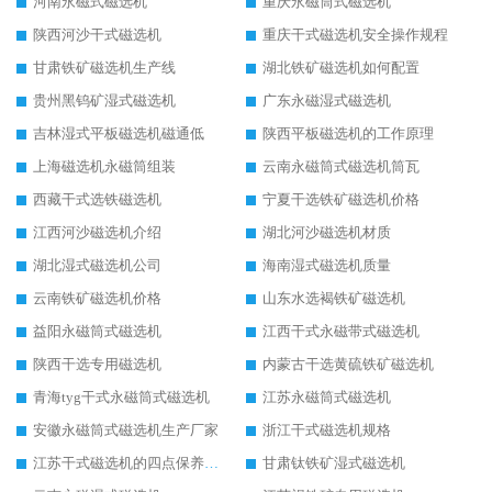
河南永磁式磁选机
重庆永磁筒式磁选机
陕西河沙干式磁选机
重庆干式磁选机安全操作规程
甘肃铁矿磁选机生产线
湖北铁矿磁选机如何配置
贵州黑钨矿湿式磁选机
广东永磁湿式磁选机
吉林湿式平板磁选机磁通低
陕西平板磁选机的工作原理
上海磁选机永磁筒组装
云南永磁筒式磁选机筒瓦
西藏干式选铁磁选机
宁夏干选铁矿磁选机价格
江西河沙磁选机介绍
湖北河沙磁选机材质
湖北湿式磁选机公司
海南湿式磁选机质量
云南铁矿磁选机价格
山东水选褐铁矿磁选机
益阳永磁筒式磁选机
江西干式永磁带式磁选机
陕西干选专用磁选机
内蒙古干选黄硫铁矿磁选机
青海tyg干式永磁筒式磁选机
江苏永磁筒式磁选机
安徽永磁筒式磁选机生产厂家
浙江干式磁选机规格
江苏干式磁选机的四点保养秘籍
甘肃钛铁矿湿式磁选机