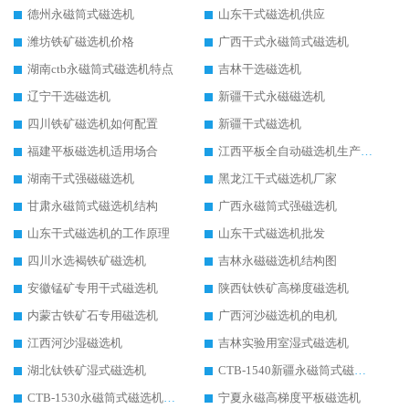
德州永磁筒式磁选机
山东干式磁选机供应
潍坊铁矿磁选机价格
广西干式永磁筒式磁选机
湖南ctb永磁筒式磁选机特点
吉林干选磁选机
辽宁干选磁选机
新疆干式永磁磁选机
四川铁矿磁选机如何配置
新疆干式磁选机
福建平板磁选机适用场合
江西平板全自动磁选机生产厂家
湖南干式强磁磁选机
黑龙江干式磁选机厂家
甘肃永磁筒式磁选机结构
广西永磁筒式强磁选机
山东干式磁选机的工作原理
山东干式磁选机批发
四川水选褐铁矿磁选机
吉林永磁磁选机结构图
安徽锰矿专用干式磁选机
陕西钛铁矿高梯度磁选机
内蒙古铁矿石专用磁选机
广西河沙磁选机的电机
江西河沙湿磁选机
吉林实验用室湿式磁选机
湖北钛铁矿湿式磁选机
CTB-1540新疆永磁筒式磁选机
CTB-1530永磁筒式磁选机代理商
宁夏永磁高梯度平板磁选机