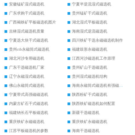
安徽锰矿湿式磁选机
宁夏半逆流湿式磁选机
广东求购干式磁选机
贵州锰矿干式磁选机
广西褐铁矿平板磁选机图片
湖北湿式平板磁选机
吉林湿式磁选机质量
海南湿式逆流磁选机
宁夏选大块干式磁选机
四川铁矿干选永磁磁选机制作
贵州ctb永磁筒式磁选机
福建鼓形永磁磁选机
湖北河沙专用磁选机
江西河沙磁选机工作原理
广东干选磁选机厂家
贵州矿山干选磁选机
辽宁永磁湿式磁选机
贵州湿式磁选机结构
佛山永磁筒式磁选机
海南永磁筒式磁选机有强磁的吗
宁夏带式高强磁磁选机
陕西粉矿干式磁选机
内蒙古矿石干式磁选机
陕西铁矿磁选机如何配置
福建钠长石平板磁选机
新疆干选磁选机
重庆铁矿永磁磁选机
重庆铁矿永磁磁选机
江苏平板磁选机的参数
海南干选磁选机