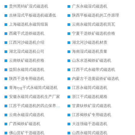
贵州黑钨矿湿式磁选机
广东永磁湿式磁选机
吉林湿式平板磁选机磁通低
陕西平板磁选机的工作原理
上海磁选机永磁筒组装
云南永磁筒式磁选机筒瓦
西藏干式选铁磁选机
宁夏干选铁矿磁选机价格
江西河沙磁选机介绍
湖北河沙磁选机材质
湖北湿式磁选机公司
海南湿式磁选机质量
云南铁矿磁选机价格
山东水选褐铁矿磁选机
益阳永磁筒式磁选机
江西干式永磁带式磁选机
陕西干选专用磁选机
内蒙古干选黄硫铁矿磁选机
青海tyg干式永磁筒式磁选机
江苏永磁筒式磁选机
安徽永磁筒式磁选机生产厂家
浙江干式磁选机规格
江苏干式磁选机的四点保养秘籍
甘肃钛铁矿湿式磁选机
云南永磁湿式磁选机
江苏褐铁矿专用磁选机
广西褐铁矿磁选机
大连强磁干选磁选机
佛山贫矿干选磁选机
山西永磁筒式磁选机