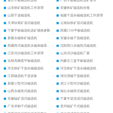
重庆平板磁选机选钛
广西平板磁选机选矿要求
山东铁矿磁选机工作原理
安徽铁矿磁选机价格
山西干选磁选机
福建干选永磁磁选机工作原理
天津钛尾矿湿式磁选机
云南钛铁矿湿式磁选机
宁夏平板磁选机选矿规格参数
西藏1530平板磁选机
新疆永磁铁矿磁选机
安徽永磁干选磁选机
西藏筒式磁选机永磁体磁系设计
沈阳营口永磁筒式磁选机
江苏河沙磁选机工作原理
山东河沙磁选机厂家
吉林高梯度平板磁选机
内蒙古三盘平板磁选机
河北铁矿干选永磁磁选机
河北铁矿干选永磁磁选机
江西磁选机干选设备
湖北强磁干选磁选机
新疆小型河沙磁选机
浙江小型河沙磁选机
山西永磁筒式磁选机
烟台永磁筒式磁选机
安徽锰矿湿式磁选机
宁夏半逆流湿式磁选机
广东求购干式磁选机
贵州锰矿干式磁选机