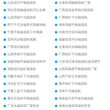
山东湿式平板磁选机
云南高强磁磁选机厂家
湖北高强磁磁选机可以去氧化铝
广西超强皮带辊式磁选机
山东四辊干式磁选机
广西铁矿干式磁选机
西宁干式永磁筒式弱磁场磁选机结构图
海南强磁平板磁选机
宁夏平板磁选机工作视频
河南开封湿式磁选机
贵州河沙磁选机视频
福建优质河沙磁选机
广西湿式磁选机
甘肃湿式永磁磁选机
山西求购干式磁选机
广西铁矿干式磁选机
福建强磁平板磁选机说明书
江苏湿式逆流磁选机溢流调节
湖南湿式锰矿磁选机
山西高梯度平板磁选机厂家
内蒙古铁矿干式磁选机
山西干粉立式磁选机
河北矿石干式磁选机
重庆铁矿干式磁选机
宁夏三盘干式磁选机
济南干式磁选机
重庆石英砂平板磁选机
海南超大型平板式磁选机
广东永磁滚筒厂家排名
海南永磁滚筒磁块安装