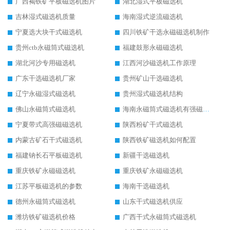
广西褐铁矿平板磁选机图片
湖北湿式平板磁选机
吉林湿式磁选机质量
海南湿式逆流磁选机
宁夏选大块干式磁选机
四川铁矿干选永磁磁选机制作
贵州ctb永磁筒式磁选机
福建鼓形永磁磁选机
湖北河沙专用磁选机
江西河沙磁选机工作原理
广东干选磁选机厂家
贵州矿山干选磁选机
辽宁永磁湿式磁选机
贵州湿式磁选机结构
佛山永磁筒式磁选机
海南永磁筒式磁选机有强磁的吗
宁夏带式高强磁磁选机
陕西粉矿干式磁选机
内蒙古矿石干式磁选机
陕西铁矿磁选机如何配置
福建钠长石平板磁选机
新疆干选磁选机
重庆铁矿永磁磁选机
重庆铁矿永磁磁选机
江苏平板磁选机的参数
海南干选磁选机
德州永磁筒式磁选机
山东干式磁选机供应
潍坊铁矿磁选机价格
广西干式永磁筒式磁选机