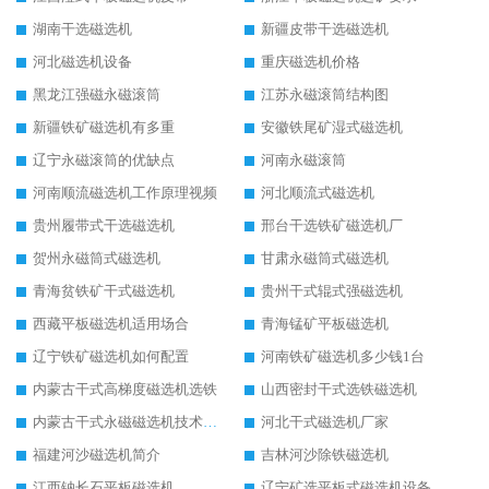
湖南干选磁选机
新疆皮带干选磁选机
河北磁选机设备
重庆磁选机价格
黑龙江强磁永磁滚筒
江苏永磁滚筒结构图
新疆铁矿磁选机有多重
安徽铁尾矿湿式磁选机
辽宁永磁滚筒的优缺点
河南永磁滚筒
河南顺流磁选机工作原理视频
河北顺流式磁选机
贵州履带式干选磁选机
邢台干选铁矿磁选机厂
贺州永磁筒式磁选机
甘肃永磁筒式磁选机
青海贫铁矿干式磁选机
贵州干式辊式强磁选机
西藏平板磁选机适用场合
青海锰矿平板磁选机
辽宁铁矿磁选机如何配置
河南铁矿磁选机多少钱1台
内蒙古干式高梯度磁选机选铁
山西密封干式选铁磁选机
内蒙古干式永磁磁选机技术要求
河北干式磁选机厂家
福建河沙磁选机简介
吉林河沙除铁磁选机
江西钠长石平板磁选机
辽宁矿选平板式磁选机设备