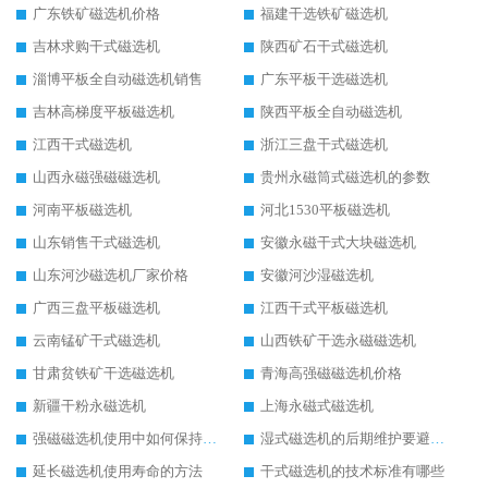
广东铁矿磁选机价格
福建干选铁矿磁选机
吉林求购干式磁选机
陕西矿石干式磁选机
淄博平板全自动磁选机销售
广东平板干选磁选机
吉林高梯度平板磁选机
陕西平板全自动磁选机
江西干式磁选机
浙江三盘干式磁选机
山西永磁强磁磁选机
贵州永磁筒式磁选机的参数
河南平板磁选机
河北1530平板磁选机
山东销售干式磁选机
安徽永磁干式大块磁选机
山东河沙磁选机厂家价格
安徽河沙湿磁选机
广西三盘平板磁选机
江西干式平板磁选机
云南锰矿干式磁选机
山西铁矿干选永磁磁选机
甘肃贫铁矿干选磁选机
青海高强磁磁选机价格
新疆干粉永磁选机
上海永磁式磁选机
强磁磁选机使用中如何保持其顺畅运行
湿式磁选机的后期维护要避开哪些坑
延长磁选机使用寿命的方法
干式磁选机的技术标准有哪些