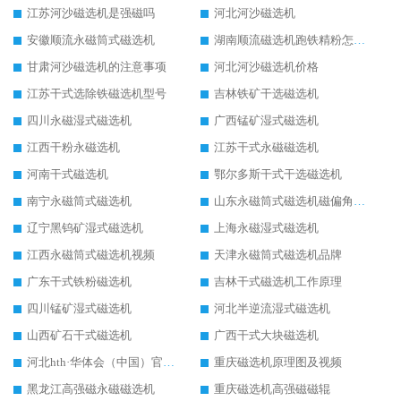
江苏河沙磁选机是强磁吗
河北河沙磁选机
安徽顺流永磁筒式磁选机
湖南顺流磁选机跑铁精粉怎么处理
甘肃河沙磁选机的注意事项
河北河沙磁选机价格
江苏干式选除铁磁选机型号
吉林铁矿干选磁选机
四川永磁湿式磁选机
广西锰矿湿式磁选机
江西干粉永磁选机
江苏干式永磁磁选机
河南干式磁选机
鄂尔多斯干式干选磁选机
南宁永磁筒式磁选机
山东永磁筒式磁选机磁偏角怎么调整
辽宁黑钨矿湿式磁选机
上海永磁湿式磁选机
江西永磁筒式磁选机视频
天津永磁筒式磁选机品牌
广东干式铁粉磁选机
吉林干式磁选机工作原理
四川锰矿湿式磁选机
河北半逆流湿式磁选机
山西矿石干式磁选机
广西干式大块磁选机
河北hth·华体会（中国）官方网站-hth.com 工作视频
重庆磁选机原理图及视频
黑龙江高强磁永磁磁选机
重庆磁选机高强磁磁辊