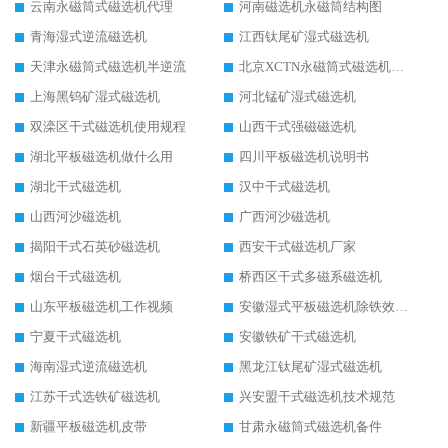
云南永磁筒式磁选机代理
河南磁选机永磁筒结构图
青海湿式逆流磁选机
江西钛尾矿湿式磁选机
天津永磁筒式磁选机半逆流
北京XCTN永磁筒式磁选机磁块位置
上海黑钨矿湿式磁选机
河北锰矿湿式磁选机
双滦区干式磁选机使用规程
山西干式强磁磁选机
湖北平板磁选机做什么用
四川平板磁选机说明书
湖北干式磁选机
汉中干式磁选机
山西河沙磁选机
广西河沙磁选机
揭阳干式石英砂磁选机
西安干式磁选机厂家
烟台干式磁选机
桥西区干式多磁系磁选机
山东平板磁选机工作视频
安徽湿式平板磁选机除铁效果怎么样
宁夏干式磁选机
安徽铁矿干式磁选机
海南湿式逆流磁选机
黑龙江钛尾矿湿式磁选机
江苏干式选铁矿磁选机
兴安盟干式磁选机技术规范
新疆平板磁选机皮带
甘肃永磁筒式磁选机备件