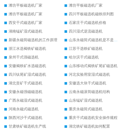
潍坊平板磁选机厂家
潍坊平板磁选机厂家
潍坊平板磁选机厂家
四川平板磁选机磁铁排列图
西安干式磁选机厂家
石家庄干式磁选机价格
湖南锰矿湿式磁选机
四川湿式逆流磁选机
新疆永磁筒磁选机的工作原理
山东永磁筒式磁选机是不是强磁
浙江水选褐铁矿磁选机
江苏干选铁矿磁选机
泉州干式强磁选机
哈尔滨干式磁选机
安徽褐铁矿水选磁选机
山东移动式褐铁矿尾矿磁选机
四川钛尾矿湿式磁选机
河北实验用室湿式磁选机
湖北贫矿干式磁选机
安徽选大块干式磁选机
安徽永磁强磁磁选机
云南永磁滚筒磁选机结构
广西永磁湿式磁选机
山东锰矿湿式磁选机
河南永磁式磁选机
重庆永磁筒式磁选机
陕西河沙干式磁选机
重庆干式磁选机安全操作规程
甘肃铁矿磁选机生产线
湖北铁矿磁选机如何配置