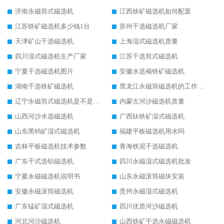
济南永磁筒式磁选机
江西铁矿磁选机如何配置
江苏铁矿磁选机多少钱1台
苏州干选磁选机厂家
天津矿山干选磁选机
上海湿式磁选机质量
四川湿式磁选机生产厂家
江苏干选筒式磁选机
宁夏干选磁选机图片
安徽水选褐铁矿磁选机
湖南干选铁矿磁选机
黑龙江永磁筒磁选机的工作原理
辽宁永磁筒式磁选机是不是强磁
内蒙古河沙磁选机质量
山西河沙水选磁选机
广西钛铁矿湿式磁选机
山东黑钨矿湿式磁选机
福建平板磁选机用水吗
吉林平板磁选机技术参数
青海铁泥干选磁选机
广东干式选铝磁选机
四川永磁湿式磁选机批发
宁夏永磁磁选机说明书
山东永磁滚筒磁块安装
安徽永磁滚筒磁选机
贵州永磁湿式磁选机
广东锰矿湿式磁选机
四川优质河沙磁选机
河北河沙磁选机
山西铁矿干选永磁磁选机