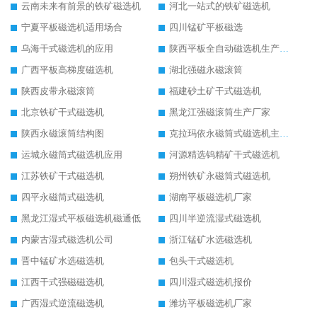
云南未来有前景的铁矿磁选机
河北一站式的铁矿磁选机
宁夏平板磁选机适用场合
四川锰矿平板磁选
乌海干式磁选机的应用
陕西平板全自动磁选机生产厂家
广西平板高梯度磁选机
湖北强磁永磁滚筒
陕西皮带永磁滚筒
福建砂土矿干式磁选机
北京铁矿干式磁选机
黑龙江强磁滚筒生产厂家
陕西永磁滚筒结构图
克拉玛依永磁筒式磁选机主要技术参数
运城永磁筒式磁选机应用
河源精选钨精矿干式磁选机
江苏铁矿干式磁选机
朔州铁矿永磁筒式磁选机
四平永磁筒式磁选机
湖南平板磁选机厂家
黑龙江湿式平板磁选机磁通低
四川半逆流湿式磁选机
内蒙古湿式磁选机公司
浙江锰矿水选磁选机
晋中锰矿水选磁选机
包头干式磁选机
江西干式强磁磁选机
四川湿式磁选机报价
广西湿式逆流磁选机
潍坊平板磁选机厂家