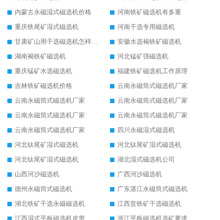
内蒙古永磁湿式磁选机价格
河南铁矿磁选机有多重
重庆铁尾矿湿式磁选机
河南干选专用磁选机
甘肃矿山用干选磁选机怎样调磁
安徽水选褐铁矿磁选机
湖南褐铁矿磁选机
河北锰矿强磁选机
重庆锰矿水选磁选机
福建铁矿磁选机工作原理
吉林铁矿磁选机价格
云南永磁筒式磁选机厂家
云南永磁筒式磁选机厂家
云南永磁筒式磁选机厂家
云南永磁筒式磁选机厂家
云南永磁筒式磁选机厂家
云南永磁筒式磁选机厂家
四川永磁湿式磁选机
河北钛尾矿湿式磁选机
河北钛尾矿湿式磁选机
河北钛尾矿湿式磁选机
湖北湿式磁选机公司
山西河沙磁选机
广西河沙磁选机
德州永磁筒式磁选机
广东湛江永磁筒式磁选机
湖北铁矿干选永磁磁选机
江西贫铁矿干选磁选机
江西湿式平板磁选机皮带
浙江平板磁选机选矿要求