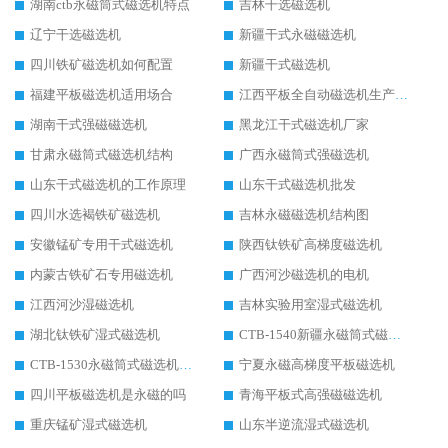
湖南ctb永磁筒式磁选机特点
吉林干选磁选机
辽宁干选磁选机
新疆干式永磁磁选机
四川铁矿磁选机如何配置
新疆干式磁选机
福建平板磁选机适用场合
江西平板全自动磁选机生产厂家
湖南干式强磁磁选机
黑龙江干式磁选机厂家
甘肃永磁筒式磁选机结构
广西永磁筒式强磁选机
山东干式磁选机的工作原理
山东干式磁选机批发
四川水选褐铁矿磁选机
吉林永磁磁选机结构图
安徽锰矿专用干式磁选机
陕西钛铁矿高梯度磁选机
内蒙古铁矿石专用磁选机
广西河沙磁选机的电机
江西河沙湿磁选机
吉林实验用室湿式磁选机
湖北钛铁矿湿式磁选机
CTB-1540新疆永磁筒式磁选机
CTB-1530永磁筒式磁选机代理商
宁夏永磁高梯度平板磁选机
四川平板磁选机是永磁的吗
青海平板式高强磁磁选机
重庆锰矿湿式磁选机
山东半逆流湿式磁选机