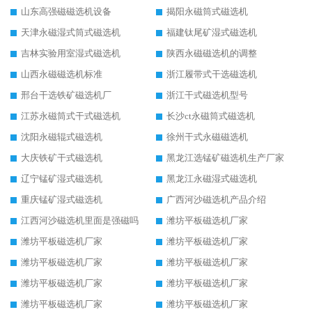
山东高强磁磁选机设备
揭阳永磁筒式磁选机
天津永磁湿式筒式磁选机
福建钛尾矿湿式磁选机
吉林实验用室湿式磁选机
陕西永磁磁选机的调整
山西永磁磁选机标准
浙江履带式干选磁选机
邢台干选铁矿磁选机厂
浙江干式磁选机型号
江苏永磁筒式干式磁选机
长沙ct永磁筒式磁选机
沈阳永磁辊式磁选机
徐州干式永磁磁选机
大庆铁矿干式磁选机
黑龙江选锰矿磁选机生产厂家
辽宁锰矿湿式磁选机
黑龙江永磁湿式磁选机
重庆锰矿湿式磁选机
广西河沙磁选机产品介绍
江西河沙磁选机里面是强磁吗
潍坊平板磁选机厂家
潍坊平板磁选机厂家
潍坊平板磁选机厂家
潍坊平板磁选机厂家
潍坊平板磁选机厂家
潍坊平板磁选机厂家
潍坊平板磁选机厂家
潍坊平板磁选机厂家
潍坊平板磁选机厂家