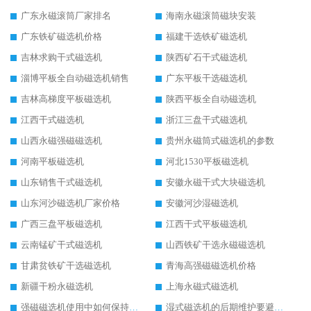
广东永磁滚筒厂家排名
海南永磁滚筒磁块安装
广东铁矿磁选机价格
福建干选铁矿磁选机
吉林求购干式磁选机
陕西矿石干式磁选机
淄博平板全自动磁选机销售
广东平板干选磁选机
吉林高梯度平板磁选机
陕西平板全自动磁选机
江西干式磁选机
浙江三盘干式磁选机
山西永磁强磁磁选机
贵州永磁筒式磁选机的参数
河南平板磁选机
河北1530平板磁选机
山东销售干式磁选机
安徽永磁干式大块磁选机
山东河沙磁选机厂家价格
安徽河沙湿磁选机
广西三盘平板磁选机
江西干式平板磁选机
云南锰矿干式磁选机
山西铁矿干选永磁磁选机
甘肃贫铁矿干选磁选机
青海高强磁磁选机价格
新疆干粉永磁选机
上海永磁式磁选机
强磁磁选机使用中如何保持其顺畅运行
湿式磁选机的后期维护要避开哪些坑