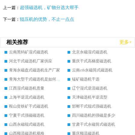
超强磁选机，矿物分选大帮手
上一篇：
辊压机的优势，不止一点点
下一篇：
相关推荐
更多+
云南黑钨矿湿式磁选机
北京永磁湿式磁选机
河北干式磁选机厂家供应
重庆干式高梯度磁选机
青海永磁盘式磁选机生产厂家
云南ctb永磁筒式磁选机
青海大型干式磁选机是如何选矿的
锰矿磁选机干选
江西湿式磁选机质量
辽宁湿式逆流磁选机
上海半逆流式磁选机
天津磁选机半逆流型
鞍山贫铁矿干式磁选机
邯郸干式辊式强磁选机
宁夏干式强磁磁选机
四川磁选机的强磁是多少
山西永磁辊式磁选机
甘肃干式永磁筒式磁选机
山西顺流磁选机规格
重庆顺流磁选机