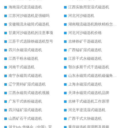
海南湿式逆流磁选机
江西实验用室湿式磁选机
江苏河沙磁选机是强磁吗
河北河沙磁选机
安徽顺流永磁筒式磁选机
湖南顺流磁选机跑铁精粉怎么处理
甘肃河沙磁选机的注意事项
河北河沙磁选机价格
江苏干式选除铁磁选机型号
吉林铁矿干选磁选机
四川永磁湿式磁选机
广西锰矿湿式磁选机
江西干粉永磁选机
江苏干式永磁磁选机
河南干式磁选机
鄂尔多斯干式干选磁选机
南宁永磁筒式磁选机
山东永磁筒式磁选机磁偏角怎么调整
辽宁黑钨矿湿式磁选机
上海永磁湿式磁选机
江西永磁筒式磁选机视频
天津永磁筒式磁选机品牌
广东干式铁粉磁选机
吉林干式磁选机工作原理
四川锰矿湿式磁选机
河北半逆流湿式磁选机
山西矿石干式磁选机
广西干式大块磁选机
河北hth·华体会（中国）官方网站-hth.com 工作视频
重庆磁选机原理图及视频