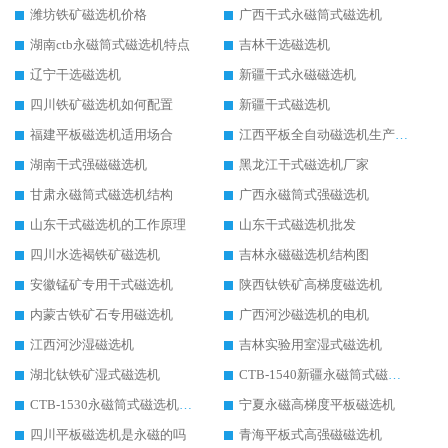
潍坊铁矿磁选机价格
广西干式永磁筒式磁选机
湖南ctb永磁筒式磁选机特点
吉林干选磁选机
辽宁干选磁选机
新疆干式永磁磁选机
四川铁矿磁选机如何配置
新疆干式磁选机
福建平板磁选机适用场合
江西平板全自动磁选机生产厂家
湖南干式强磁磁选机
黑龙江干式磁选机厂家
甘肃永磁筒式磁选机结构
广西永磁筒式强磁选机
山东干式磁选机的工作原理
山东干式磁选机批发
四川水选褐铁矿磁选机
吉林永磁磁选机结构图
安徽锰矿专用干式磁选机
陕西钛铁矿高梯度磁选机
内蒙古铁矿石专用磁选机
广西河沙磁选机的电机
江西河沙湿磁选机
吉林实验用室湿式磁选机
湖北钛铁矿湿式磁选机
CTB-1540新疆永磁筒式磁选机
CTB-1530永磁筒式磁选机代理商
宁夏永磁高梯度平板磁选机
四川平板磁选机是永磁的吗
青海平板式高强磁磁选机