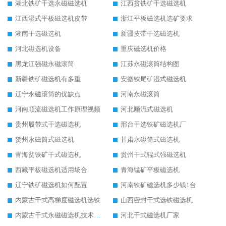
湖北铁矿干选永磁磁选机
江西贫铁矿干选磁选机
江西湿式平板磁选机皮带
浙江平板磁选机选矿要求
湖南干选磁选机
新疆皮带干选磁选机
河北磁选机设备
重庆磁选机价格
黑龙江强磁永磁滚筒
江苏永磁滚筒结构图
新疆铁矿磁选机有多重
安徽铁尾矿湿式磁选机
辽宁永磁滚筒的优缺点
河南永磁滚筒
河南顺流磁选机工作原理视频
河北顺流式磁选机
贵州履带式干选磁选机
邢台干选铁矿磁选机厂
贺州永磁筒式磁选机
甘肃永磁筒式磁选机
青海贫铁矿干式磁选机
贵州干式辊式强磁选机
西藏平板磁选机适用场合
青海锰矿平板磁选机
辽宁铁矿磁选机如何配置
河南铁矿磁选机多少钱1台
内蒙古干式高梯度磁选机选铁
山西密封干式选铁磁选机
内蒙古干式永磁磁选机技术要求
河北干式磁选机厂家