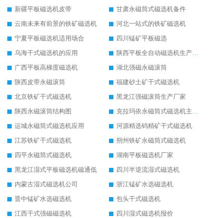
新疆平板磁选机皮带
甘肃永磁筒式磁选机备件
云南未来有前景的铁矿磁选机
河北一站式的铁矿磁选机
宁夏平板磁选机适用场合
四川锰矿平板磁选
乌海干式磁选机的应用
陕西平板全自动磁选机生产厂家
广西平板高梯度磁选机
湖北强磁永磁滚筒
陕西皮带永磁滚筒
福建砂土矿干式磁选机
北京铁矿干式磁选机
黑龙江强磁滚筒生产厂家
陕西永磁滚筒结构图
克拉玛依永磁筒式磁选机主要技术参数
运城永磁筒式磁选机应用
河源精选钨精矿干式磁选机
江苏铁矿干式磁选机
朔州铁矿永磁筒式磁选机
四平永磁筒式磁选机
湖南平板磁选机厂家
黑龙江湿式平板磁选机磁通低
四川半逆流湿式磁选机
内蒙古湿式磁选机公司
浙江锰矿水选磁选机
晋中锰矿水选磁选机
包头干式磁选机
江西干式强磁磁选机
四川湿式磁选机报价