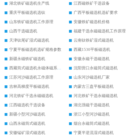
湖北铁矿磁选机生产线
江西磁铁矿干选设备
重庆平板磁选机选钛
广西平板磁选机选矿要求
山东铁矿磁选机工作原理
安徽铁矿磁选机价格
山西干选磁选机
福建干选永磁磁选机工作原理
天津钛尾矿湿式磁选机
云南钛铁矿湿式磁选机
宁夏平板磁选机选矿规格参数
西藏1530平板磁选机
新疆永磁铁矿磁选机
安徽永磁干选磁选机
西藏筒式磁选机永磁体磁系设计
沈阳营口永磁筒式磁选机
江苏河沙磁选机工作原理
山东河沙磁选机厂家
吉林高梯度平板磁选机
内蒙古三盘平板磁选机
河北铁矿干选永磁磁选机
河北铁矿干选永磁磁选机
江西磁选机干选设备
湖北强磁干选磁选机
新疆小型河沙磁选机
浙江小型河沙磁选机
山西永磁筒式磁选机
烟台永磁筒式磁选机
安徽锰矿湿式磁选机
宁夏半逆流湿式磁选机