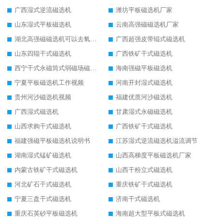
广西湿式逆流磁选机
潍坊平板磁选机厂家
山东湿式平板磁选机
云南高强磁磁选机厂家
湖北高强磁磁选机可以去氧化铝
广西超强皮带辊式磁选机
山东四辊干式磁选机
广西铁矿干式磁选机
西宁干式永磁筒式弱磁场磁选机结构图
海南强磁平板磁选机
宁夏平板磁选机工作视频
河南开封湿式磁选机
贵州河沙磁选机视频
福建优质河沙磁选机
广西湿式磁选机
甘肃湿式永磁磁选机
山西求购干式磁选机
广西铁矿干式磁选机
福建强磁平板磁选机说明书
江苏湿式逆流磁选机溢流调节
湖南湿式锰矿磁选机
山西高梯度平板磁选机厂家
内蒙古铁矿干式磁选机
山西干粉立式磁选机
河北矿石干式磁选机
重庆铁矿干式磁选机
宁夏三盘干式磁选机
济南干式磁选机
重庆石英砂平板磁选机
海南超大型平板式磁选机