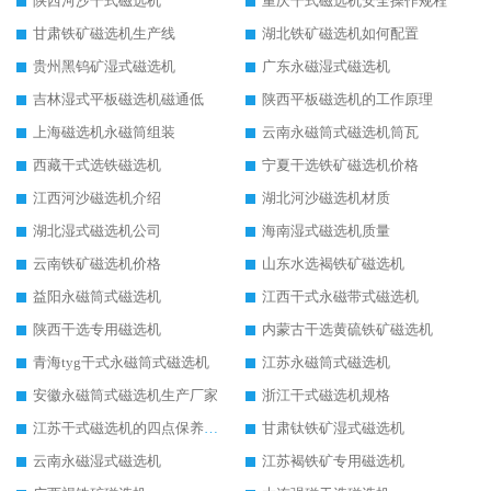
陕西河沙干式磁选机
重庆干式磁选机安全操作规程
甘肃铁矿磁选机生产线
湖北铁矿磁选机如何配置
贵州黑钨矿湿式磁选机
广东永磁湿式磁选机
吉林湿式平板磁选机磁通低
陕西平板磁选机的工作原理
上海磁选机永磁筒组装
云南永磁筒式磁选机筒瓦
西藏干式选铁磁选机
宁夏干选铁矿磁选机价格
江西河沙磁选机介绍
湖北河沙磁选机材质
湖北湿式磁选机公司
海南湿式磁选机质量
云南铁矿磁选机价格
山东水选褐铁矿磁选机
益阳永磁筒式磁选机
江西干式永磁带式磁选机
陕西干选专用磁选机
内蒙古干选黄硫铁矿磁选机
青海tyg干式永磁筒式磁选机
江苏永磁筒式磁选机
安徽永磁筒式磁选机生产厂家
浙江干式磁选机规格
江苏干式磁选机的四点保养秘籍
甘肃钛铁矿湿式磁选机
云南永磁湿式磁选机
江苏褐铁矿专用磁选机