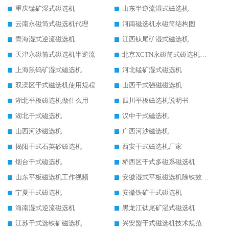
重庆锰矿湿式磁选机
山东半逆流湿式磁选机
云南永磁筒式磁选机代理
河南磁选机永磁筒结构图
青海湿式逆流磁选机
江西钛尾矿湿式磁选机
天津永磁筒式磁选机半逆流
北京XCTN永磁筒式磁选机磁块位置
上海黑钨矿湿式磁选机
河北锰矿湿式磁选机
双滦区干式磁选机使用规程
山西干式强磁磁选机
湖北平板磁选机做什么用
四川平板磁选机说明书
湖北干式磁选机
汉中干式磁选机
山西河沙磁选机
广西河沙磁选机
揭阳干式石英砂磁选机
西安干式磁选机厂家
烟台干式磁选机
桥西区干式多磁系磁选机
山东平板磁选机工作视频
安徽湿式平板磁选机除铁效果怎么样
宁夏干式磁选机
安徽铁矿干式磁选机
海南湿式逆流磁选机
黑龙江钛尾矿湿式磁选机
江苏干式选铁矿磁选机
兴安盟干式磁选机技术规范