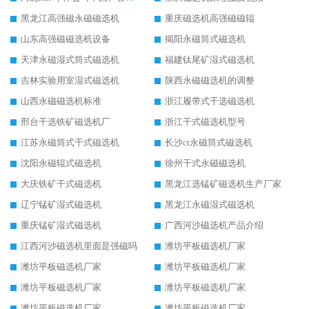
黑龙江高强磁永磁磁选机
重庆磁选机高强磁磁辊
山东高强磁磁选机设备
揭阳永磁筒式磁选机
天津永磁湿式筒式磁选机
福建钛尾矿湿式磁选机
吉林实验用室湿式磁选机
陕西永磁磁选机的调整
山西永磁磁选机标准
浙江履带式干选磁选机
邢台干选铁矿磁选机厂
浙江干式磁选机型号
江苏永磁筒式干式磁选机
长沙ct永磁筒式磁选机
沈阳永磁辊式磁选机
徐州干式永磁磁选机
大庆铁矿干式磁选机
黑龙江选锰矿磁选机生产厂家
辽宁锰矿湿式磁选机
黑龙江永磁湿式磁选机
重庆锰矿湿式磁选机
广西河沙磁选机产品介绍
江西河沙磁选机里面是强磁吗
潍坊平板磁选机厂家
潍坊平板磁选机厂家
潍坊平板磁选机厂家
潍坊平板磁选机厂家
潍坊平板磁选机厂家
潍坊平板磁选机厂家
潍坊平板磁选机厂家