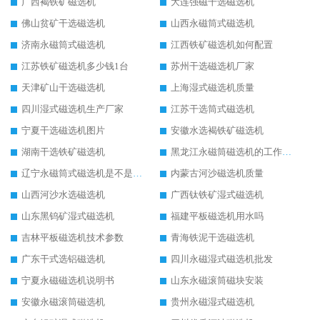
广西褐铁矿磁选机
大连强磁干选磁选机
佛山贫矿干选磁选机
山西永磁筒式磁选机
济南永磁筒式磁选机
江西铁矿磁选机如何配置
江苏铁矿磁选机多少钱1台
苏州干选磁选机厂家
天津矿山干选磁选机
上海湿式磁选机质量
四川湿式磁选机生产厂家
江苏干选筒式磁选机
宁夏干选磁选机图片
安徽水选褐铁矿磁选机
湖南干选铁矿磁选机
黑龙江永磁筒磁选机的工作原理
辽宁永磁筒式磁选机是不是强磁
内蒙古河沙磁选机质量
山西河沙水选磁选机
广西钛铁矿湿式磁选机
山东黑钨矿湿式磁选机
福建平板磁选机用水吗
吉林平板磁选机技术参数
青海铁泥干选磁选机
广东干式选铝磁选机
四川永磁湿式磁选机批发
宁夏永磁磁选机说明书
山东永磁滚筒磁块安装
安徽永磁滚筒磁选机
贵州永磁湿式磁选机