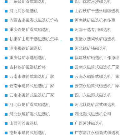
广东锰矿湿式磁选机
四川优质河沙磁选机
河北河沙磁选机
山西铁矿干选永磁磁选机
内蒙古永磁湿式磁选机价格
河南铁矿磁选机有多重
重庆铁尾矿湿式磁选机
河南干选专用磁选机
甘肃矿山用干选磁选机怎样调磁
安徽水选褐铁矿磁选机
湖南褐铁矿磁选机
河北锰矿强磁选机
重庆锰矿水选磁选机
福建铁矿磁选机工作原理
吉林铁矿磁选机价格
云南永磁筒式磁选机厂家
云南永磁筒式磁选机厂家
云南永磁筒式磁选机厂家
云南永磁筒式磁选机厂家
云南永磁筒式磁选机厂家
云南永磁筒式磁选机厂家
四川永磁湿式磁选机
河北钛尾矿湿式磁选机
河北钛尾矿湿式磁选机
河北钛尾矿湿式磁选机
湖北湿式磁选机公司
山西河沙磁选机
广西河沙磁选机
德州永磁筒式磁选机
广东湛江永磁筒式磁选机