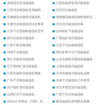
海南湿式逆流磁选机
江西实验用室湿式磁选机
江苏河沙磁选机是强磁吗
河北河沙磁选机
安徽顺流永磁筒式磁选机
湖南顺流磁选机跑铁精粉怎么处理
甘肃河沙磁选机的注意事项
河北河沙磁选机价格
江苏干式选除铁磁选机型号
吉林铁矿干选磁选机
四川永磁湿式磁选机
广西锰矿湿式磁选机
江西干粉永磁选机
江苏干式永磁磁选机
河南干式磁选机
鄂尔多斯干式干选磁选机
南宁永磁筒式磁选机
山东永磁筒式磁选机磁偏角怎么调整
辽宁黑钨矿湿式磁选机
上海永磁湿式磁选机
江西永磁筒式磁选机视频
天津永磁筒式磁选机品牌
广东干式铁粉磁选机
吉林干式磁选机工作原理
四川锰矿湿式磁选机
河北半逆流湿式磁选机
山西矿石干式磁选机
广西干式大块磁选机
河北hth·华体会（中国）官方网站-hth.com 工作视频
重庆磁选机原理图及视频