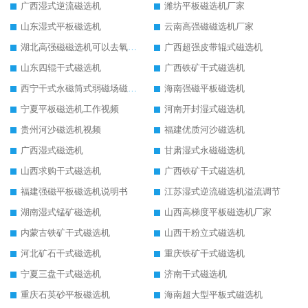
广西湿式逆流磁选机
潍坊平板磁选机厂家
山东湿式平板磁选机
云南高强磁磁选机厂家
湖北高强磁磁选机可以去氧化铝
广西超强皮带辊式磁选机
山东四辊干式磁选机
广西铁矿干式磁选机
西宁干式永磁筒式弱磁场磁选机结构图
海南强磁平板磁选机
宁夏平板磁选机工作视频
河南开封湿式磁选机
贵州河沙磁选机视频
福建优质河沙磁选机
广西湿式磁选机
甘肃湿式永磁磁选机
山西求购干式磁选机
广西铁矿干式磁选机
福建强磁平板磁选机说明书
江苏湿式逆流磁选机溢流调节
湖南湿式锰矿磁选机
山西高梯度平板磁选机厂家
内蒙古铁矿干式磁选机
山西干粉立式磁选机
河北矿石干式磁选机
重庆铁矿干式磁选机
宁夏三盘干式磁选机
济南干式磁选机
重庆石英砂平板磁选机
海南超大型平板式磁选机