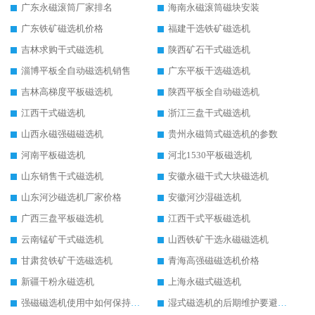
广东永磁滚筒厂家排名
海南永磁滚筒磁块安装
广东铁矿磁选机价格
福建干选铁矿磁选机
吉林求购干式磁选机
陕西矿石干式磁选机
淄博平板全自动磁选机销售
广东平板干选磁选机
吉林高梯度平板磁选机
陕西平板全自动磁选机
江西干式磁选机
浙江三盘干式磁选机
山西永磁强磁磁选机
贵州永磁筒式磁选机的参数
河南平板磁选机
河北1530平板磁选机
山东销售干式磁选机
安徽永磁干式大块磁选机
山东河沙磁选机厂家价格
安徽河沙湿磁选机
广西三盘平板磁选机
江西干式平板磁选机
云南锰矿干式磁选机
山西铁矿干选永磁磁选机
甘肃贫铁矿干选磁选机
青海高强磁磁选机价格
新疆干粉永磁选机
上海永磁式磁选机
强磁磁选机使用中如何保持其顺畅运行
湿式磁选机的后期维护要避开哪些坑