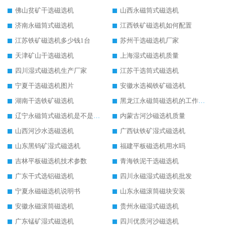
佛山贫矿干选磁选机
山西永磁筒式磁选机
济南永磁筒式磁选机
江西铁矿磁选机如何配置
江苏铁矿磁选机多少钱1台
苏州干选磁选机厂家
天津矿山干选磁选机
上海湿式磁选机质量
四川湿式磁选机生产厂家
江苏干选筒式磁选机
宁夏干选磁选机图片
安徽水选褐铁矿磁选机
湖南干选铁矿磁选机
黑龙江永磁筒磁选机的工作原理
辽宁永磁筒式磁选机是不是强磁
内蒙古河沙磁选机质量
山西河沙水选磁选机
广西钛铁矿湿式磁选机
山东黑钨矿湿式磁选机
福建平板磁选机用水吗
吉林平板磁选机技术参数
青海铁泥干选磁选机
广东干式选铝磁选机
四川永磁湿式磁选机批发
宁夏永磁磁选机说明书
山东永磁滚筒磁块安装
安徽永磁滚筒磁选机
贵州永磁湿式磁选机
广东锰矿湿式磁选机
四川优质河沙磁选机