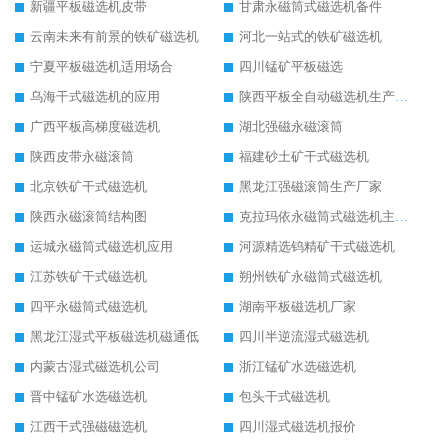
新疆平板磁选机皮带
甘肃永磁筒式磁选机备件
云南未来有前景的铁矿磁选机
河北一站式的铁矿磁选机
宁夏平板磁选机适用场合
四川锰矿平板磁选
乌海干式磁选机的应用
陕西平板全自动磁选机生产厂家
广西平板高梯度磁选机
湖北强磁永磁滚筒
陕西皮带永磁滚筒
福建砂土矿干式磁选机
北京铁矿干式磁选机
黑龙江强磁滚筒生产厂家
陕西永磁滚筒结构图
克拉玛依永磁筒式磁选机主要技术参数
运城永磁筒式磁选机应用
河源精选钨精矿干式磁选机
江苏铁矿干式磁选机
朔州铁矿永磁筒式磁选机
四平永磁筒式磁选机
湖南平板磁选机厂家
黑龙江湿式平板磁选机磁通低
四川半逆流湿式磁选机
内蒙古湿式磁选机公司
浙江锰矿水选磁选机
晋中锰矿水选磁选机
包头干式磁选机
江西干式强磁磁选机
四川湿式磁选机报价