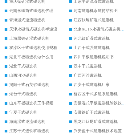
重庆锰矿湿式磁选机
山东半逆流湿式磁选机
云南永磁筒式磁选机代理
河南磁选机永磁筒结构图
青海湿式逆流磁选机
江西钛尾矿湿式磁选机
天津永磁筒式磁选机半逆流
北京XCTN永磁筒式磁选机磁块位置
上海黑钨矿湿式磁选机
河北锰矿湿式磁选机
双滦区干式磁选机使用规程
山西干式强磁磁选机
湖北平板磁选机做什么用
四川平板磁选机说明书
湖北干式磁选机
汉中干式磁选机
山西河沙磁选机
广西河沙磁选机
揭阳干式石英砂磁选机
西安干式磁选机厂家
烟台干式磁选机
桥西区干式多磁系磁选机
山东平板磁选机工作视频
安徽湿式平板磁选机除铁效果怎么样
宁夏干式磁选机
安徽铁矿干式磁选机
海南湿式逆流磁选机
黑龙江钛尾矿湿式磁选机
江苏干式选铁矿磁选机
兴安盟干式磁选机技术规范