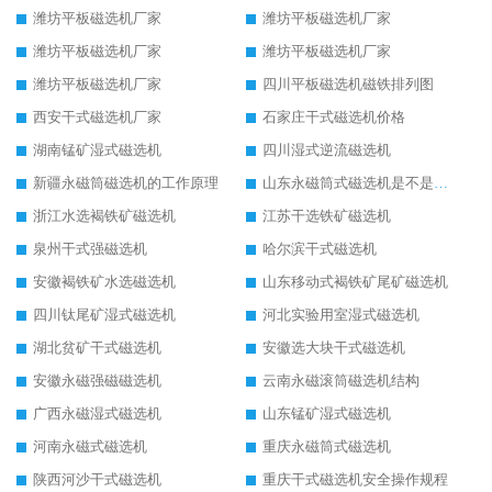
潍坊平板磁选机厂家
潍坊平板磁选机厂家
潍坊平板磁选机厂家
潍坊平板磁选机厂家
潍坊平板磁选机厂家
四川平板磁选机磁铁排列图
西安干式磁选机厂家
石家庄干式磁选机价格
湖南锰矿湿式磁选机
四川湿式逆流磁选机
新疆永磁筒磁选机的工作原理
山东永磁筒式磁选机是不是强磁
浙江水选褐铁矿磁选机
江苏干选铁矿磁选机
泉州干式强磁选机
哈尔滨干式磁选机
安徽褐铁矿水选磁选机
山东移动式褐铁矿尾矿磁选机
四川钛尾矿湿式磁选机
河北实验用室湿式磁选机
湖北贫矿干式磁选机
安徽选大块干式磁选机
安徽永磁强磁磁选机
云南永磁滚筒磁选机结构
广西永磁湿式磁选机
山东锰矿湿式磁选机
河南永磁式磁选机
重庆永磁筒式磁选机
陕西河沙干式磁选机
重庆干式磁选机安全操作规程