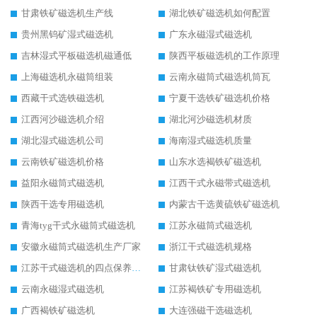
甘肃铁矿磁选机生产线
湖北铁矿磁选机如何配置
贵州黑钨矿湿式磁选机
广东永磁湿式磁选机
吉林湿式平板磁选机磁通低
陕西平板磁选机的工作原理
上海磁选机永磁筒组装
云南永磁筒式磁选机筒瓦
西藏干式选铁磁选机
宁夏干选铁矿磁选机价格
江西河沙磁选机介绍
湖北河沙磁选机材质
湖北湿式磁选机公司
海南湿式磁选机质量
云南铁矿磁选机价格
山东水选褐铁矿磁选机
益阳永磁筒式磁选机
江西干式永磁带式磁选机
陕西干选专用磁选机
内蒙古干选黄硫铁矿磁选机
青海tyg干式永磁筒式磁选机
江苏永磁筒式磁选机
安徽永磁筒式磁选机生产厂家
浙江干式磁选机规格
江苏干式磁选机的四点保养秘籍
甘肃钛铁矿湿式磁选机
云南永磁湿式磁选机
江苏褐铁矿专用磁选机
广西褐铁矿磁选机
大连强磁干选磁选机