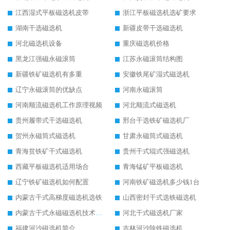
江西湿式平板磁选机皮带
浙江平板磁选机选矿要求
湖南干选磁选机
新疆皮带干选磁选机
河北磁选机设备
重庆磁选机价格
黑龙江强磁永磁滚筒
江苏永磁滚筒结构图
新疆铁矿磁选机有多重
安徽铁尾矿湿式磁选机
辽宁永磁滚筒的优缺点
河南永磁滚筒
河南顺流磁选机工作原理视频
河北顺流式磁选机
贵州履带式干选磁选机
邢台干选铁矿磁选机厂
贺州永磁筒式磁选机
甘肃永磁筒式磁选机
青海贫铁矿干式磁选机
贵州干式辊式强磁选机
西藏平板磁选机适用场合
青海锰矿平板磁选机
辽宁铁矿磁选机如何配置
河南铁矿磁选机多少钱1台
内蒙古干式高梯度磁选机选铁
山西密封干式选铁磁选机
内蒙古干式永磁磁选机技术要求
河北干式磁选机厂家
福建河沙磁选机简介
吉林河沙除铁磁选机