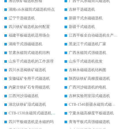
潍坊铁矿磁选机价格
广西干式永磁筒式磁选机
湖南ctb永磁筒式磁选机特点
吉林干选磁选机
辽宁干选磁选机
新疆干式永磁磁选机
四川铁矿磁选机如何配置
新疆干式磁选机
福建平板磁选机适用场合
江西平板全自动磁选机生产厂家
湖南干式强磁磁选机
黑龙江干式磁选机厂家
甘肃永磁筒式磁选机结构
广西永磁筒式强磁选机
山东干式磁选机的工作原理
山东干式磁选机批发
四川水选褐铁矿磁选机
吉林永磁磁选机结构图
安徽锰矿专用干式磁选机
陕西钛铁矿高梯度磁选机
内蒙古铁矿石专用磁选机
广西河沙磁选机的电机
江西河沙湿磁选机
吉林实验用室湿式磁选机
湖北钛铁矿湿式磁选机
CTB-1540新疆永磁筒式磁选机
CTB-1530永磁筒式磁选机代理商
宁夏永磁高梯度平板磁选机
四川平板磁选机是永磁的吗
青海平板式高强磁磁选机