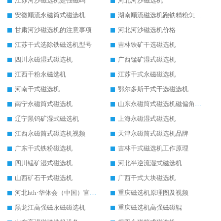
江苏河沙磁选机是强磁吗
河北河沙磁选机
安徽顺流永磁筒式磁选机
湖南顺流磁选机跑铁精粉怎么处理
甘肃河沙磁选机的注意事项
河北河沙磁选机价格
江苏干式选除铁磁选机型号
吉林铁矿干选磁选机
四川永磁湿式磁选机
广西锰矿湿式磁选机
江西干粉永磁选机
江苏干式永磁磁选机
河南干式磁选机
鄂尔多斯干式干选磁选机
南宁永磁筒式磁选机
山东永磁筒式磁选机磁偏角怎么调整
辽宁黑钨矿湿式磁选机
上海永磁湿式磁选机
江西永磁筒式磁选机视频
天津永磁筒式磁选机品牌
广东干式铁粉磁选机
吉林干式磁选机工作原理
四川锰矿湿式磁选机
河北半逆流湿式磁选机
山西矿石干式磁选机
广西干式大块磁选机
河北hth·华体会（中国）官方网站-hth.com 工作视频
重庆磁选机原理图及视频
黑龙江高强磁永磁磁选机
重庆磁选机高强磁磁辊