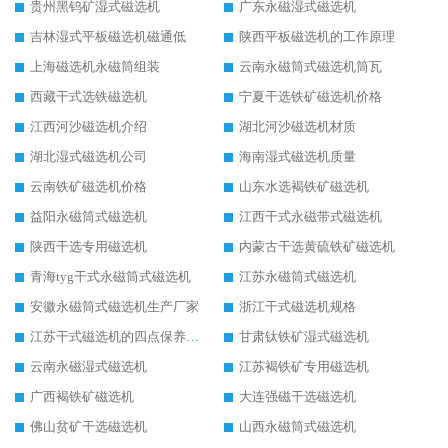
贵州黑钨矿湿式磁选机
广东永磁湿式磁选机
吉林湿式平板磁选机磁通低
陕西平板磁选机的工作原理
上海磁选机永磁筒组装
云南永磁筒式磁选机筒瓦
西藏干式选铁磁选机
宁夏干选铁矿磁选机价格
江西河沙磁选机介绍
湖北河沙磁选机材质
湖北湿式磁选机公司
海南湿式磁选机质量
云南铁矿磁选机价格
山东水选褐铁矿磁选机
益阳永磁筒式磁选机
江西干式永磁带式磁选机
陕西干选专用磁选机
内蒙古干选黄硫铁矿磁选机
青海tyg干式永磁筒式磁选机
江苏永磁筒式磁选机
安徽永磁筒式磁选机生产厂家
浙江干式磁选机规格
江苏干式磁选机的四点保养秘籍
甘肃钛铁矿湿式磁选机
云南永磁湿式磁选机
江苏褐铁矿专用磁选机
广西褐铁矿磁选机
大连强磁干选磁选机
佛山贫矿干选磁选机
山西永磁筒式磁选机