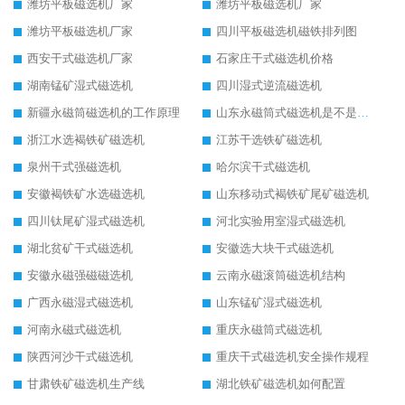
潍坊平板磁选机厂家
潍坊平板磁选机厂家
潍坊平板磁选机厂家
四川平板磁选机磁铁排列图
西安干式磁选机厂家
石家庄干式磁选机价格
湖南锰矿湿式磁选机
四川湿式逆流磁选机
新疆永磁筒磁选机的工作原理
山东永磁筒式磁选机是不是强磁
浙江水选褐铁矿磁选机
江苏干选铁矿磁选机
泉州干式强磁选机
哈尔滨干式磁选机
安徽褐铁矿水选磁选机
山东移动式褐铁矿尾矿磁选机
四川钛尾矿湿式磁选机
河北实验用室湿式磁选机
湖北贫矿干式磁选机
安徽选大块干式磁选机
安徽永磁强磁磁选机
云南永磁滚筒磁选机结构
广西永磁湿式磁选机
山东锰矿湿式磁选机
河南永磁式磁选机
重庆永磁筒式磁选机
陕西河沙干式磁选机
重庆干式磁选机安全操作规程
甘肃铁矿磁选机生产线
湖北铁矿磁选机如何配置