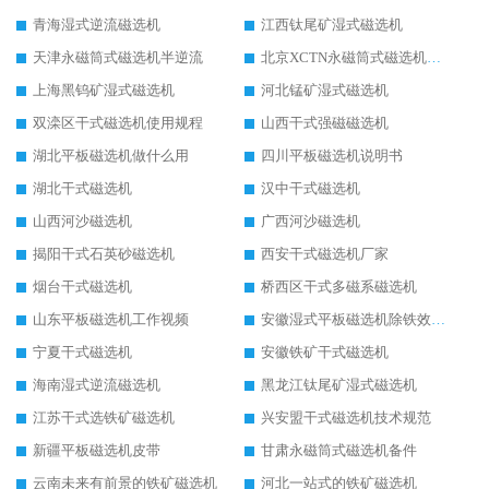
青海湿式逆流磁选机
江西钛尾矿湿式磁选机
天津永磁筒式磁选机半逆流
北京XCTN永磁筒式磁选机磁块位置
上海黑钨矿湿式磁选机
河北锰矿湿式磁选机
双滦区干式磁选机使用规程
山西干式强磁磁选机
湖北平板磁选机做什么用
四川平板磁选机说明书
湖北干式磁选机
汉中干式磁选机
山西河沙磁选机
广西河沙磁选机
揭阳干式石英砂磁选机
西安干式磁选机厂家
烟台干式磁选机
桥西区干式多磁系磁选机
山东平板磁选机工作视频
安徽湿式平板磁选机除铁效果怎么样
宁夏干式磁选机
安徽铁矿干式磁选机
海南湿式逆流磁选机
黑龙江钛尾矿湿式磁选机
江苏干式选铁矿磁选机
兴安盟干式磁选机技术规范
新疆平板磁选机皮带
甘肃永磁筒式磁选机备件
云南未来有前景的铁矿磁选机
河北一站式的铁矿磁选机