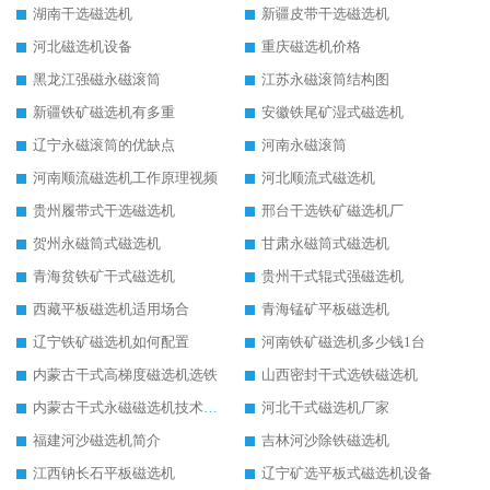
湖南干选磁选机
新疆皮带干选磁选机
河北磁选机设备
重庆磁选机价格
黑龙江强磁永磁滚筒
江苏永磁滚筒结构图
新疆铁矿磁选机有多重
安徽铁尾矿湿式磁选机
辽宁永磁滚筒的优缺点
河南永磁滚筒
河南顺流磁选机工作原理视频
河北顺流式磁选机
贵州履带式干选磁选机
邢台干选铁矿磁选机厂
贺州永磁筒式磁选机
甘肃永磁筒式磁选机
青海贫铁矿干式磁选机
贵州干式辊式强磁选机
西藏平板磁选机适用场合
青海锰矿平板磁选机
辽宁铁矿磁选机如何配置
河南铁矿磁选机多少钱1台
内蒙古干式高梯度磁选机选铁
山西密封干式选铁磁选机
内蒙古干式永磁磁选机技术要求
河北干式磁选机厂家
福建河沙磁选机简介
吉林河沙除铁磁选机
江西钠长石平板磁选机
辽宁矿选平板式磁选机设备