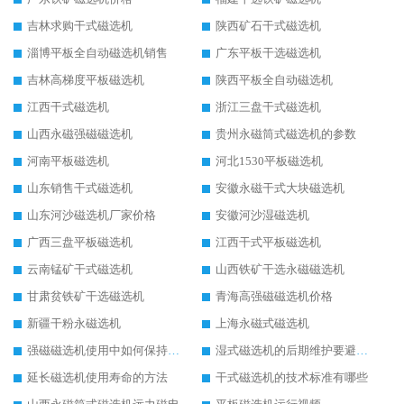
吉林求购干式磁选机
陕西矿石干式磁选机
淄博平板全自动磁选机销售
广东平板干选磁选机
吉林高梯度平板磁选机
陕西平板全自动磁选机
江西干式磁选机
浙江三盘干式磁选机
山西永磁强磁磁选机
贵州永磁筒式磁选机的参数
河南平板磁选机
河北1530平板磁选机
山东销售干式磁选机
安徽永磁干式大块磁选机
山东河沙磁选机厂家价格
安徽河沙湿磁选机
广西三盘平板磁选机
江西干式平板磁选机
云南锰矿干式磁选机
山西铁矿干选永磁磁选机
甘肃贫铁矿干选磁选机
青海高强磁磁选机价格
新疆干粉永磁选机
上海永磁式磁选机
强磁磁选机使用中如何保持其顺畅运行
湿式磁选机的后期维护要避开哪些坑
延长磁选机使用寿命的方法
干式磁选机的技术标准有哪些