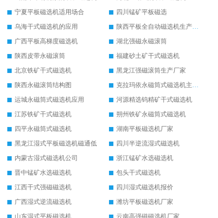
宁夏平板磁选机适用场合
四川锰矿平板磁选
乌海干式磁选机的应用
陕西平板全自动磁选机生产厂家
广西平板高梯度磁选机
湖北强磁永磁滚筒
陕西皮带永磁滚筒
福建砂土矿干式磁选机
北京铁矿干式磁选机
黑龙江强磁滚筒生产厂家
陕西永磁滚筒结构图
克拉玛依永磁筒式磁选机主要技术参数
运城永磁筒式磁选机应用
河源精选钨精矿干式磁选机
江苏铁矿干式磁选机
朔州铁矿永磁筒式磁选机
四平永磁筒式磁选机
湖南平板磁选机厂家
黑龙江湿式平板磁选机磁通低
四川半逆流湿式磁选机
内蒙古湿式磁选机公司
浙江锰矿水选磁选机
晋中锰矿水选磁选机
包头干式磁选机
江西干式强磁磁选机
四川湿式磁选机报价
广西湿式逆流磁选机
潍坊平板磁选机厂家
山东湿式平板磁选机
云南高强磁磁选机厂家