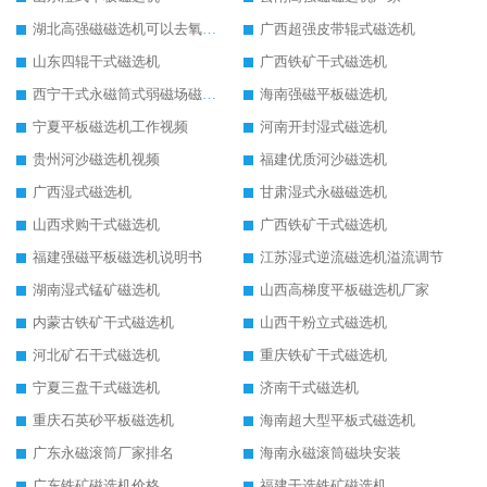
湖北高强磁磁选机可以去氧化铝
广西超强皮带辊式磁选机
山东四辊干式磁选机
广西铁矿干式磁选机
西宁干式永磁筒式弱磁场磁选机结构图
海南强磁平板磁选机
宁夏平板磁选机工作视频
河南开封湿式磁选机
贵州河沙磁选机视频
福建优质河沙磁选机
广西湿式磁选机
甘肃湿式永磁磁选机
山西求购干式磁选机
广西铁矿干式磁选机
福建强磁平板磁选机说明书
江苏湿式逆流磁选机溢流调节
湖南湿式锰矿磁选机
山西高梯度平板磁选机厂家
内蒙古铁矿干式磁选机
山西干粉立式磁选机
河北矿石干式磁选机
重庆铁矿干式磁选机
宁夏三盘干式磁选机
济南干式磁选机
重庆石英砂平板磁选机
海南超大型平板式磁选机
广东永磁滚筒厂家排名
海南永磁滚筒磁块安装
广东铁矿磁选机价格
福建干选铁矿磁选机