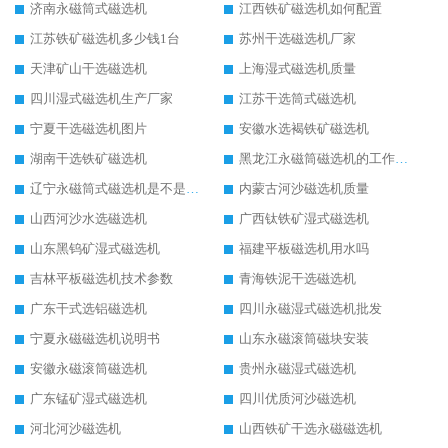
济南永磁筒式磁选机
江西铁矿磁选机如何配置
江苏铁矿磁选机多少钱1台
苏州干选磁选机厂家
天津矿山干选磁选机
上海湿式磁选机质量
四川湿式磁选机生产厂家
江苏干选筒式磁选机
宁夏干选磁选机图片
安徽水选褐铁矿磁选机
湖南干选铁矿磁选机
黑龙江永磁筒磁选机的工作原理
辽宁永磁筒式磁选机是不是强磁
内蒙古河沙磁选机质量
山西河沙水选磁选机
广西钛铁矿湿式磁选机
山东黑钨矿湿式磁选机
福建平板磁选机用水吗
吉林平板磁选机技术参数
青海铁泥干选磁选机
广东干式选铝磁选机
四川永磁湿式磁选机批发
宁夏永磁磁选机说明书
山东永磁滚筒磁块安装
安徽永磁滚筒磁选机
贵州永磁湿式磁选机
广东锰矿湿式磁选机
四川优质河沙磁选机
河北河沙磁选机
山西铁矿干选永磁磁选机