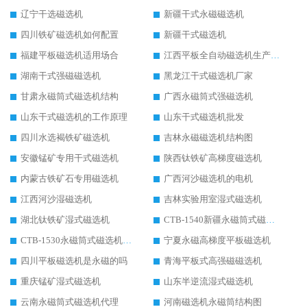
辽宁干选磁选机
新疆干式永磁磁选机
四川铁矿磁选机如何配置
新疆干式磁选机
福建平板磁选机适用场合
江西平板全自动磁选机生产厂家
湖南干式强磁磁选机
黑龙江干式磁选机厂家
甘肃永磁筒式磁选机结构
广西永磁筒式强磁选机
山东干式磁选机的工作原理
山东干式磁选机批发
四川水选褐铁矿磁选机
吉林永磁磁选机结构图
安徽锰矿专用干式磁选机
陕西钛铁矿高梯度磁选机
内蒙古铁矿石专用磁选机
广西河沙磁选机的电机
江西河沙湿磁选机
吉林实验用室湿式磁选机
湖北钛铁矿湿式磁选机
CTB-1540新疆永磁筒式磁选机
CTB-1530永磁筒式磁选机代理商
宁夏永磁高梯度平板磁选机
四川平板磁选机是永磁的吗
青海平板式高强磁磁选机
重庆锰矿湿式磁选机
山东半逆流湿式磁选机
云南永磁筒式磁选机代理
河南磁选机永磁筒结构图