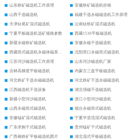
山东铁矿磁选机工作原理
安徽铁矿磁选机价格
山西干选磁选机
福建干选永磁磁选机工作原理
天津钛尾矿湿式磁选机
云南钛铁矿湿式磁选机
宁夏平板磁选机选矿规格参数
西藏1530平板磁选机
新疆永磁铁矿磁选机
安徽永磁干选磁选机
西藏筒式磁选机永磁体磁系设计
沈阳营口永磁筒式磁选机
江苏河沙磁选机工作原理
山东河沙磁选机厂家
吉林高梯度平板磁选机
内蒙古三盘平板磁选机
河北铁矿干选永磁磁选机
河北铁矿干选永磁磁选机
江西磁选机干选设备
湖北强磁干选磁选机
新疆小型河沙磁选机
浙江小型河沙磁选机
山西永磁筒式磁选机
烟台永磁筒式磁选机
安徽锰矿湿式磁选机
宁夏半逆流湿式磁选机
广东求购干式磁选机
贵州锰矿干式磁选机
广西褐铁矿平板磁选机图片
湖北湿式平板磁选机