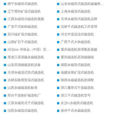
南宁永磁筒式磁选机
山东永磁筒式磁选机磁偏角怎么调整
辽宁黑钨矿湿式磁选机
上海永磁湿式磁选机
江西永磁筒式磁选机视频
天津永磁筒式磁选机品牌
广东干式铁粉磁选机
吉林干式磁选机工作原理
四川锰矿湿式磁选机
河北半逆流湿式磁选机
山西矿石干式磁选机
广西干式大块磁选机
河北hth·华体会（中国）官方网站-hth.com 工作视频
重庆磁选机原理图及视频
黑龙江高强磁永磁磁选机
重庆磁选机高强磁磁辊
山东高强磁磁选机设备
揭阳永磁筒式磁选机
天津永磁湿式筒式磁选机
福建钛尾矿湿式磁选机
吉林实验用室湿式磁选机
陕西永磁磁选机的调整
山西永磁磁选机标准
浙江履带式干选磁选机
邢台干选铁矿磁选机厂
浙江干式磁选机型号
江苏永磁筒式干式磁选机
长沙ct永磁筒式磁选机
沈阳永磁辊式磁选机
徐州干式永磁磁选机