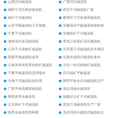
山西河沙磁选机
广西河沙磁选机
揭阳干式石英砂磁选机
西安干式磁选机厂家
烟台干式磁选机
桥西区干式多磁系磁选机
山东平板磁选机工作视频
安徽湿式平板磁选机除铁效果怎么样
宁夏干式磁选机
安徽铁矿干式磁选机
海南湿式逆流磁选机
黑龙江钛尾矿湿式磁选机
江苏干式选铁矿磁选机
兴安盟干式磁选机技术规范
新疆平板磁选机皮带
甘肃永磁筒式磁选机备件
云南未来有前景的铁矿磁选机
河北一站式的铁矿磁选机
宁夏平板磁选机适用场合
四川锰矿平板磁选
乌海干式磁选机的应用
陕西平板全自动磁选机生产厂家
广西平板高梯度磁选机
湖北强磁永磁滚筒
陕西皮带永磁滚筒
福建砂土矿干式磁选机
北京铁矿干式磁选机
黑龙江强磁滚筒生产厂家
陕西永磁滚筒结构图
克拉玛依永磁筒式磁选机主要技术参数