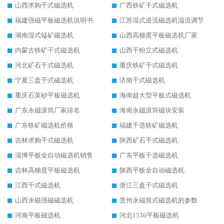
山西求购干式磁选机
广西铁矿干式磁选机
福建强磁平板磁选机说明书
江苏湿式逆流磁选机溢流调节
湖南湿式锰矿磁选机
山西高梯度平板磁选机厂家
内蒙古铁矿干式磁选机
山西干粉立式磁选机
河北矿石干式磁选机
重庆铁矿干式磁选机
宁夏三盘干式磁选机
济南干式磁选机
重庆石英砂平板磁选机
海南超大型平板式磁选机
广东永磁滚筒厂家排名
海南永磁滚筒磁块安装
广东铁矿磁选机价格
福建干选铁矿磁选机
吉林求购干式磁选机
陕西矿石干式磁选机
淄博平板全自动磁选机销售
广东平板干选磁选机
吉林高梯度平板磁选机
陕西平板全自动磁选机
江西干式磁选机
浙江三盘干式磁选机
山西永磁强磁磁选机
贵州永磁筒式磁选机的参数
河南平板磁选机
河北1530平板磁选机