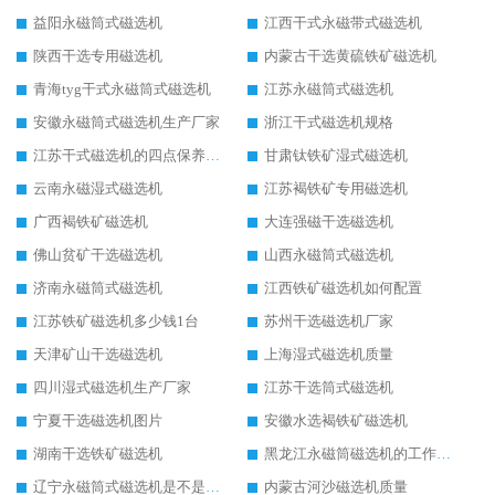
益阳永磁筒式磁选机
江西干式永磁带式磁选机
陕西干选专用磁选机
内蒙古干选黄硫铁矿磁选机
青海tyg干式永磁筒式磁选机
江苏永磁筒式磁选机
安徽永磁筒式磁选机生产厂家
浙江干式磁选机规格
江苏干式磁选机的四点保养秘籍
甘肃钛铁矿湿式磁选机
云南永磁湿式磁选机
江苏褐铁矿专用磁选机
广西褐铁矿磁选机
大连强磁干选磁选机
佛山贫矿干选磁选机
山西永磁筒式磁选机
济南永磁筒式磁选机
江西铁矿磁选机如何配置
江苏铁矿磁选机多少钱1台
苏州干选磁选机厂家
天津矿山干选磁选机
上海湿式磁选机质量
四川湿式磁选机生产厂家
江苏干选筒式磁选机
宁夏干选磁选机图片
安徽水选褐铁矿磁选机
湖南干选铁矿磁选机
黑龙江永磁筒磁选机的工作原理
辽宁永磁筒式磁选机是不是强磁
内蒙古河沙磁选机质量