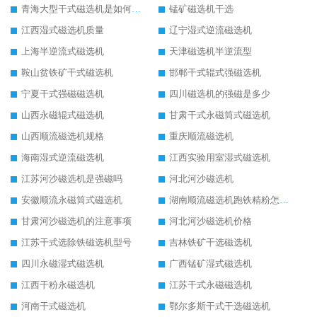
青海大型干式磁选机是如何选矿的
锰矿磁选机干选
江西湿式磁选机质量
辽宁湿式逆流磁选机
上海半逆流式磁选机
天津磁选机半逆流型
鞍山贫铁矿干式磁选机
邯郸干式辊式强磁选机
宁夏干式强磁磁选机
四川磁选机的强磁是多少
山西永磁辊式磁选机
甘肃干式永磁筒式磁选机
山西顺流磁选机规格
重庆顺流磁选机
海南湿式逆流磁选机
江西实验用室湿式磁选机
江苏河沙磁选机是强磁吗
河北河沙磁选机
安徽顺流永磁筒式磁选机
湖南顺流磁选机跑铁精粉怎么处理
甘肃河沙磁选机的注意事项
河北河沙磁选机价格
江苏干式选除铁磁选机型号
吉林铁矿干选磁选机
四川永磁湿式磁选机
广西锰矿湿式磁选机
江西干粉永磁选机
江苏干式永磁磁选机
河南干式磁选机
鄂尔多斯干式干选磁选机