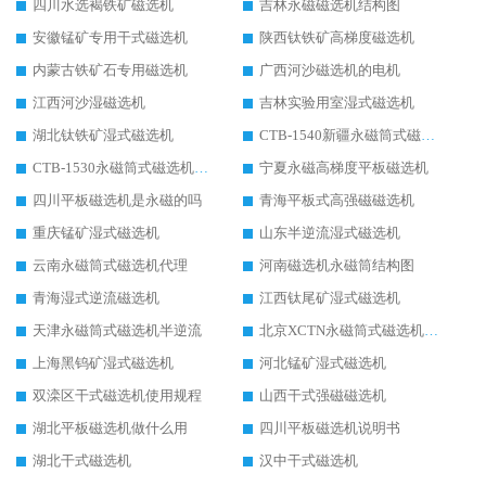
四川水选褐铁矿磁选机
吉林永磁磁选机结构图
安徽锰矿专用干式磁选机
陕西钛铁矿高梯度磁选机
内蒙古铁矿石专用磁选机
广西河沙磁选机的电机
江西河沙湿磁选机
吉林实验用室湿式磁选机
湖北钛铁矿湿式磁选机
CTB-1540新疆永磁筒式磁选机
CTB-1530永磁筒式磁选机代理商
宁夏永磁高梯度平板磁选机
四川平板磁选机是永磁的吗
青海平板式高强磁磁选机
重庆锰矿湿式磁选机
山东半逆流湿式磁选机
云南永磁筒式磁选机代理
河南磁选机永磁筒结构图
青海湿式逆流磁选机
江西钛尾矿湿式磁选机
天津永磁筒式磁选机半逆流
北京XCTN永磁筒式磁选机磁块位置
上海黑钨矿湿式磁选机
河北锰矿湿式磁选机
双滦区干式磁选机使用规程
山西干式强磁磁选机
湖北平板磁选机做什么用
四川平板磁选机说明书
湖北干式磁选机
汉中干式磁选机