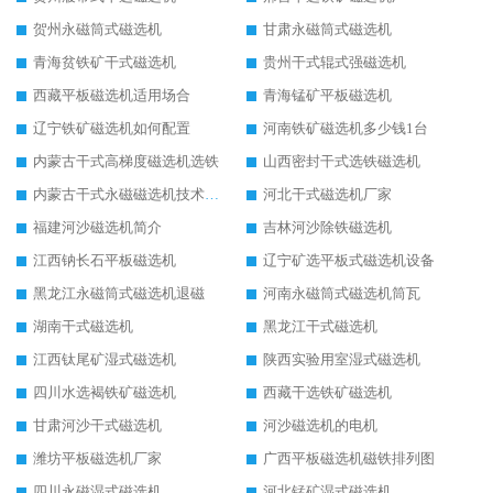
贺州永磁筒式磁选机
甘肃永磁筒式磁选机
青海贫铁矿干式磁选机
贵州干式辊式强磁选机
西藏平板磁选机适用场合
青海锰矿平板磁选机
辽宁铁矿磁选机如何配置
河南铁矿磁选机多少钱1台
内蒙古干式高梯度磁选机选铁
山西密封干式选铁磁选机
内蒙古干式永磁磁选机技术要求
河北干式磁选机厂家
福建河沙磁选机简介
吉林河沙除铁磁选机
江西钠长石平板磁选机
辽宁矿选平板式磁选机设备
黑龙江永磁筒式磁选机退磁
河南永磁筒式磁选机筒瓦
湖南干式磁选机
黑龙江干式磁选机
江西钛尾矿湿式磁选机
陕西实验用室湿式磁选机
四川水选褐铁矿磁选机
西藏干选铁矿磁选机
甘肃河沙干式磁选机
河沙磁选机的电机
潍坊平板磁选机厂家
广西平板磁选机磁铁排列图
四川永磁湿式磁选机
河北锰矿湿式磁选机