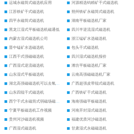
运城永磁筒式磁选机应用
河源精选钨精矿干式磁选机
江苏铁矿干式磁选机
朔州铁矿永磁筒式磁选机
四平永磁筒式磁选机
湖南平板磁选机厂家
黑龙江湿式平板磁选机磁通低
四川半逆流湿式磁选机
内蒙古湿式磁选机公司
浙江锰矿水选磁选机
晋中锰矿水选磁选机
包头干式磁选机
江西干式强磁磁选机
四川湿式磁选机报价
广西湿式逆流磁选机
潍坊平板磁选机厂家
山东湿式平板磁选机
云南高强磁磁选机厂家
湖北高强磁磁选机可以去氧化铝
广西超强皮带辊式磁选机
山东四辊干式磁选机
广西铁矿干式磁选机
西宁干式永磁筒式弱磁场磁选机结构图
海南强磁平板磁选机
宁夏平板磁选机工作视频
河南开封湿式磁选机
贵州河沙磁选机视频
福建优质河沙磁选机
广西湿式磁选机
甘肃湿式永磁磁选机