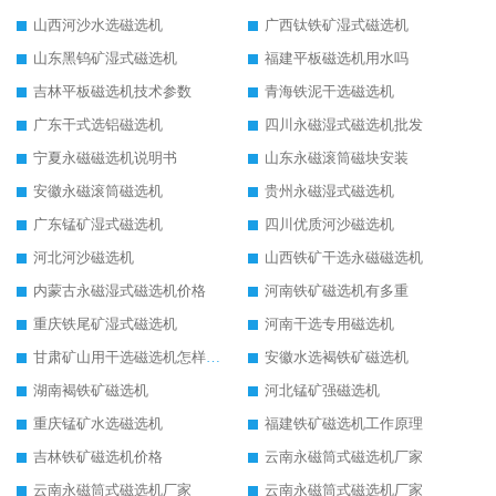
山西河沙水选磁选机
广西钛铁矿湿式磁选机
山东黑钨矿湿式磁选机
福建平板磁选机用水吗
吉林平板磁选机技术参数
青海铁泥干选磁选机
广东干式选铝磁选机
四川永磁湿式磁选机批发
宁夏永磁磁选机说明书
山东永磁滚筒磁块安装
安徽永磁滚筒磁选机
贵州永磁湿式磁选机
广东锰矿湿式磁选机
四川优质河沙磁选机
河北河沙磁选机
山西铁矿干选永磁磁选机
内蒙古永磁湿式磁选机价格
河南铁矿磁选机有多重
重庆铁尾矿湿式磁选机
河南干选专用磁选机
甘肃矿山用干选磁选机怎样调磁
安徽水选褐铁矿磁选机
湖南褐铁矿磁选机
河北锰矿强磁选机
重庆锰矿水选磁选机
福建铁矿磁选机工作原理
吉林铁矿磁选机价格
云南永磁筒式磁选机厂家
云南永磁筒式磁选机厂家
云南永磁筒式磁选机厂家