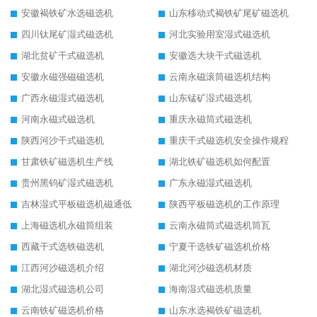
安徽褐铁矿水选磁选机
山东移动式褐铁矿尾矿磁选机
四川钛尾矿湿式磁选机
河北实验用室湿式磁选机
湖北贫矿干式磁选机
安徽选大块干式磁选机
安徽永磁强磁磁选机
云南永磁滚筒磁选机结构
广西永磁湿式磁选机
山东锰矿湿式磁选机
河南永磁式磁选机
重庆永磁筒式磁选机
陕西河沙干式磁选机
重庆干式磁选机安全操作规程
甘肃铁矿磁选机生产线
湖北铁矿磁选机如何配置
贵州黑钨矿湿式磁选机
广东永磁湿式磁选机
吉林湿式平板磁选机磁通低
陕西平板磁选机的工作原理
上海磁选机永磁筒组装
云南永磁筒式磁选机筒瓦
西藏干式选铁磁选机
宁夏干选铁矿磁选机价格
江西河沙磁选机介绍
湖北河沙磁选机材质
湖北湿式磁选机公司
海南湿式磁选机质量
云南铁矿磁选机价格
山东水选褐铁矿磁选机