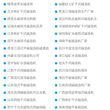
陕西皮带永磁滚筒
福建砂土矿干式磁选机
北京铁矿干式磁选机
黑龙江强磁滚筒生产厂家
陕西永磁滚筒结构图
克拉玛依永磁筒式磁选机主要技术参数
运城永磁筒式磁选机应用
河源精选钨精矿干式磁选机
江苏铁矿干式磁选机
朔州铁矿永磁筒式磁选机
四平永磁筒式磁选机
湖南平板磁选机厂家
黑龙江湿式平板磁选机磁通低
四川半逆流湿式磁选机
内蒙古湿式磁选机公司
浙江锰矿水选磁选机
晋中锰矿水选磁选机
包头干式磁选机
江西干式强磁磁选机
四川湿式磁选机报价
广西湿式逆流磁选机
潍坊平板磁选机厂家
山东湿式平板磁选机
云南高强磁磁选机厂家
湖北高强磁磁选机可以去氧化铝
广西超强皮带辊式磁选机
山东四辊干式磁选机
广西铁矿干式磁选机
西宁干式永磁筒式弱磁场磁选机结构图
海南强磁平板磁选机