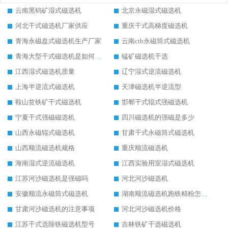
云南黑钨矿湿式磁选机
北京永磁湿式磁选机
河北干式磁选机厂家供应
重庆干式高梯度磁选机
青海永磁盘式磁选机生产厂家
云南ctb永磁筒式磁选机
青海大型干式磁选机是如何选矿的
锰矿磁选机干选
江西湿式磁选机质量
辽宁湿式逆流磁选机
上海半逆流式磁选机
天津磁选机半逆流型
鞍山贫铁矿干式磁选机
邯郸干式辊式强磁选机
宁夏干式强磁磁选机
四川磁选机的强磁是多少
山西永磁辊式磁选机
甘肃干式永磁筒式磁选机
山西顺流磁选机规格
重庆顺流磁选机
海南湿式逆流磁选机
江西实验用室湿式磁选机
江苏河沙磁选机是强磁吗
河北河沙磁选机
安徽顺流永磁筒式磁选机
湖南顺流磁选机跑铁精粉怎么处理
甘肃河沙磁选机的注意事项
河北河沙磁选机价格
江苏干式选除铁磁选机型号
吉林铁矿干选磁选机