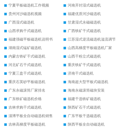
宁夏平板磁选机工作视频
河南开封湿式磁选机
贵州河沙磁选机视频
福建优质河沙磁选机
广西湿式磁选机
甘肃湿式永磁磁选机
山西求购干式磁选机
广西铁矿干式磁选机
福建强磁平板磁选机说明书
江苏湿式逆流磁选机溢流调节
湖南湿式锰矿磁选机
山西高梯度平板磁选机厂家
内蒙古铁矿干式磁选机
山西干粉立式磁选机
河北矿石干式磁选机
重庆铁矿干式磁选机
宁夏三盘干式磁选机
济南干式磁选机
重庆石英砂平板磁选机
海南超大型平板式磁选机
广东永磁滚筒厂家排名
海南永磁滚筒磁块安装
广东铁矿磁选机价格
福建干选铁矿磁选机
吉林求购干式磁选机
陕西矿石干式磁选机
淄博平板全自动磁选机销售
广东平板干选磁选机
吉林高梯度平板磁选机
陕西平板全自动磁选机