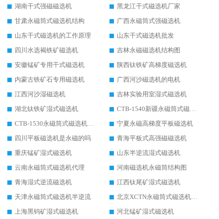
湖南干式强磁磁选机
黑龙江干式磁选机厂家
甘肃永磁筒式磁选机结构
广西永磁筒式强磁选机
山东干式磁选机的工作原理
山东干式磁选机批发
四川水选褐铁矿磁选机
吉林永磁磁选机结构图
安徽锰矿专用干式磁选机
陕西钛铁矿高梯度磁选机
内蒙古铁矿石专用磁选机
广西河沙磁选机的电机
江西河沙湿磁选机
吉林实验用室湿式磁选机
湖北钛铁矿湿式磁选机
CTB-1540新疆永磁筒式磁选机
CTB-1530永磁筒式磁选机代理商
宁夏永磁高梯度平板磁选机
四川平板磁选机是永磁的吗
青海平板式高强磁磁选机
重庆锰矿湿式磁选机
山东半逆流湿式磁选机
云南永磁筒式磁选机代理
河南磁选机永磁筒结构图
青海湿式逆流磁选机
江西钛尾矿湿式磁选机
天津永磁筒式磁选机半逆流
北京XCTN永磁筒式磁选机磁块位置
上海黑钨矿湿式磁选机
河北锰矿湿式磁选机