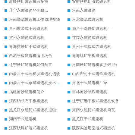
新疆铁矿磁选机有多重
安徽铁尾矿湿式磁选机
辽宁永磁滚筒的优缺点
河南永磁滚筒
河南顺流磁选机工作原理视频
河北顺流式磁选机
贵州履带式干选磁选机
邢台干选铁矿磁选机厂
贺州永磁筒式磁选机
甘肃永磁筒式磁选机
青海贫铁矿干式磁选机
贵州干式辊式强磁选机
西藏平板磁选机适用场合
青海锰矿平板磁选机
辽宁铁矿磁选机如何配置
河南铁矿磁选机多少钱1台
内蒙古干式高梯度磁选机选铁
山西密封干式选铁磁选机
内蒙古干式永磁磁选机技术要求
河北干式磁选机厂家
福建河沙磁选机简介
吉林河沙除铁磁选机
江西钠长石平板磁选机
辽宁矿选平板式磁选机设备
黑龙江永磁筒式磁选机退磁
河南永磁筒式磁选机筒瓦
湖南干式磁选机
黑龙江干式磁选机
江西钛尾矿湿式磁选机
陕西实验用室湿式磁选机