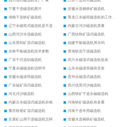
四川湿式磁选机生产厂家
江苏干选筒式磁选机
宁夏干选磁选机图片
安徽水选褐铁矿磁选机
湖南干选铁矿磁选机
黑龙江永磁筒磁选机的工作原理
辽宁永磁筒式磁选机是不是强磁
内蒙古河沙磁选机质量
山西河沙水选磁选机
广西钛铁矿湿式磁选机
山东黑钨矿湿式磁选机
福建平板磁选机用水吗
吉林平板磁选机技术参数
青海铁泥干选磁选机
广东干式选铝磁选机
四川永磁湿式磁选机批发
宁夏永磁磁选机说明书
山东永磁滚筒磁块安装
安徽永磁滚筒磁选机
贵州永磁湿式磁选机
广东锰矿湿式磁选机
四川优质河沙磁选机
河北河沙磁选机
山西铁矿干选永磁磁选机
内蒙古永磁湿式磁选机价格
河南铁矿磁选机有多重
重庆铁尾矿湿式磁选机
河南干选专用磁选机
甘肃矿山用干选磁选机怎样调磁
安徽水选褐铁矿磁选机