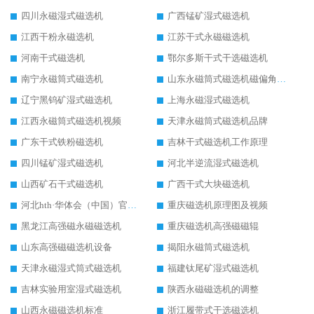
四川永磁湿式磁选机
广西锰矿湿式磁选机
江西干粉永磁选机
江苏干式永磁磁选机
河南干式磁选机
鄂尔多斯干式干选磁选机
南宁永磁筒式磁选机
山东永磁筒式磁选机磁偏角怎么调整
辽宁黑钨矿湿式磁选机
上海永磁湿式磁选机
江西永磁筒式磁选机视频
天津永磁筒式磁选机品牌
广东干式铁粉磁选机
吉林干式磁选机工作原理
四川锰矿湿式磁选机
河北半逆流湿式磁选机
山西矿石干式磁选机
广西干式大块磁选机
河北hth·华体会（中国）官方网站-hth.com 工作视频
重庆磁选机原理图及视频
黑龙江高强磁永磁磁选机
重庆磁选机高强磁磁辊
山东高强磁磁选机设备
揭阳永磁筒式磁选机
天津永磁湿式筒式磁选机
福建钛尾矿湿式磁选机
吉林实验用室湿式磁选机
陕西永磁磁选机的调整
山西永磁磁选机标准
浙江履带式干选磁选机