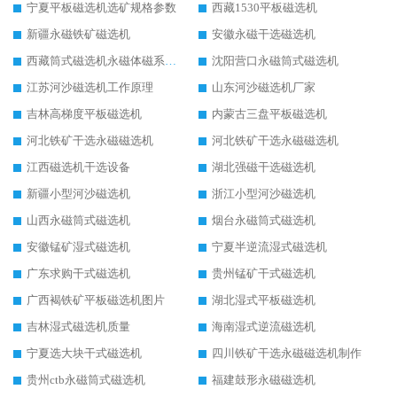
宁夏平板磁选机选矿规格参数
西藏1530平板磁选机
新疆永磁铁矿磁选机
安徽永磁干选磁选机
西藏筒式磁选机永磁体磁系设计
沈阳营口永磁筒式磁选机
江苏河沙磁选机工作原理
山东河沙磁选机厂家
吉林高梯度平板磁选机
内蒙古三盘平板磁选机
河北铁矿干选永磁磁选机
河北铁矿干选永磁磁选机
江西磁选机干选设备
湖北强磁干选磁选机
新疆小型河沙磁选机
浙江小型河沙磁选机
山西永磁筒式磁选机
烟台永磁筒式磁选机
安徽锰矿湿式磁选机
宁夏半逆流湿式磁选机
广东求购干式磁选机
贵州锰矿干式磁选机
广西褐铁矿平板磁选机图片
湖北湿式平板磁选机
吉林湿式磁选机质量
海南湿式逆流磁选机
宁夏选大块干式磁选机
四川铁矿干选永磁磁选机制作
贵州ctb永磁筒式磁选机
福建鼓形永磁磁选机