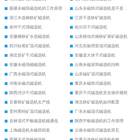
新疆永磁筒磁选机的工作原理
山东永磁筒式磁选机是不是强磁
浙江水选褐铁矿磁选机
江苏干选铁矿磁选机
泉州干式强磁选机
哈尔滨干式磁选机
安徽褐铁矿水选磁选机
山东移动式褐铁矿尾矿磁选机
四川钛尾矿湿式磁选机
河北实验用室湿式磁选机
湖北贫矿干式磁选机
安徽选大块干式磁选机
安徽永磁强磁磁选机
云南永磁滚筒磁选机结构
广西永磁湿式磁选机
山东锰矿湿式磁选机
河南永磁式磁选机
重庆永磁筒式磁选机
陕西河沙干式磁选机
重庆干式磁选机安全操作规程
甘肃铁矿磁选机生产线
湖北铁矿磁选机如何配置
贵州黑钨矿湿式磁选机
广东永磁湿式磁选机
吉林湿式平板磁选机磁通低
陕西平板磁选机的工作原理
上海磁选机永磁筒组装
云南永磁筒式磁选机筒瓦
西藏干式选铁磁选机
宁夏干选铁矿磁选机价格