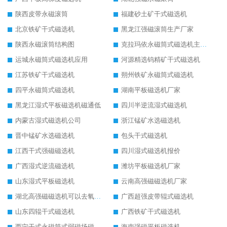
陕西皮带永磁滚筒
福建砂土矿干式磁选机
北京铁矿干式磁选机
黑龙江强磁滚筒生产厂家
陕西永磁滚筒结构图
克拉玛依永磁筒式磁选机主要技术参数
运城永磁筒式磁选机应用
河源精选钨精矿干式磁选机
江苏铁矿干式磁选机
朔州铁矿永磁筒式磁选机
四平永磁筒式磁选机
湖南平板磁选机厂家
黑龙江湿式平板磁选机磁通低
四川半逆流湿式磁选机
内蒙古湿式磁选机公司
浙江锰矿水选磁选机
晋中锰矿水选磁选机
包头干式磁选机
江西干式强磁磁选机
四川湿式磁选机报价
广西湿式逆流磁选机
潍坊平板磁选机厂家
山东湿式平板磁选机
云南高强磁磁选机厂家
湖北高强磁磁选机可以去氧化铝
广西超强皮带辊式磁选机
山东四辊干式磁选机
广西铁矿干式磁选机
西宁干式永磁筒式弱磁场磁选机结构图
海南强磁平板磁选机