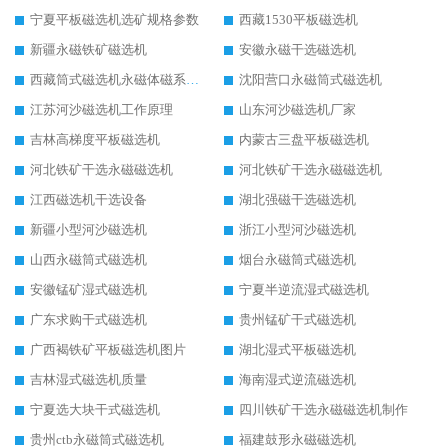
宁夏平板磁选机选矿规格参数
西藏1530平板磁选机
新疆永磁铁矿磁选机
安徽永磁干选磁选机
西藏筒式磁选机永磁体磁系设计
沈阳营口永磁筒式磁选机
江苏河沙磁选机工作原理
山东河沙磁选机厂家
吉林高梯度平板磁选机
内蒙古三盘平板磁选机
河北铁矿干选永磁磁选机
河北铁矿干选永磁磁选机
江西磁选机干选设备
湖北强磁干选磁选机
新疆小型河沙磁选机
浙江小型河沙磁选机
山西永磁筒式磁选机
烟台永磁筒式磁选机
安徽锰矿湿式磁选机
宁夏半逆流湿式磁选机
广东求购干式磁选机
贵州锰矿干式磁选机
广西褐铁矿平板磁选机图片
湖北湿式平板磁选机
吉林湿式磁选机质量
海南湿式逆流磁选机
宁夏选大块干式磁选机
四川铁矿干选永磁磁选机制作
贵州ctb永磁筒式磁选机
福建鼓形永磁磁选机