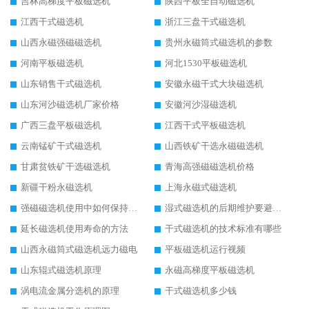
吉林高梯度平板磁选机
陕西平板全自动磁选机
江西干式磁选机
浙江三盘干式磁选机
山西永磁强磁磁选机
贵州永磁筒式磁选机的参数
河南平板磁选机
河北1530平板磁选机
山东销售干式磁选机
安徽永磁干式大块磁选机
山东河沙磁选机厂家价格
安徽河沙湿磁选机
广西三盘平板磁选机
江西干式平板磁选机
云南锰矿干式磁选机
山西铁矿干选永磁磁选机
甘肃贫铁矿干选磁选机
青海高强磁磁选机价格
新疆干粉永磁选机
上海永磁式磁选机
强磁磁选机使用中如何保持其顺畅运行
湿式磁选机的后期维护要避开哪些坑
延长磁选机使用寿命的方法
干式磁选机的技术标准有哪些
山西永磁筒式磁选机远力磁电
平板磁选机运行视频
山东辊式磁选机原理
永磁高梯度平板磁选机
涡电流金属分选机的原理
干式磁选机多少钱