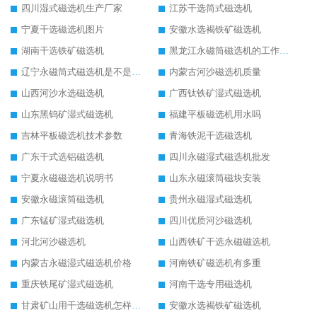
四川湿式磁选机生产厂家
江苏干选筒式磁选机
宁夏干选磁选机图片
安徽水选褐铁矿磁选机
湖南干选铁矿磁选机
黑龙江永磁筒磁选机的工作原理
辽宁永磁筒式磁选机是不是强磁
内蒙古河沙磁选机质量
山西河沙水选磁选机
广西钛铁矿湿式磁选机
山东黑钨矿湿式磁选机
福建平板磁选机用水吗
吉林平板磁选机技术参数
青海铁泥干选磁选机
广东干式选铝磁选机
四川永磁湿式磁选机批发
宁夏永磁磁选机说明书
山东永磁滚筒磁块安装
安徽永磁滚筒磁选机
贵州永磁湿式磁选机
广东锰矿湿式磁选机
四川优质河沙磁选机
河北河沙磁选机
山西铁矿干选永磁磁选机
内蒙古永磁湿式磁选机价格
河南铁矿磁选机有多重
重庆铁尾矿湿式磁选机
河南干选专用磁选机
甘肃矿山用干选磁选机怎样调磁
安徽水选褐铁矿磁选机