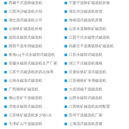
西藏干式选铁磁选机
宁夏干选铁矿磁选机价格
江西河沙磁选机介绍
湖北河沙磁选机材质
湖北湿式磁选机公司
海南湿式磁选机质量
云南铁矿磁选机价格
山东水选褐铁矿磁选机
益阳永磁筒式磁选机
江西干式永磁带式磁选机
陕西干选专用磁选机
内蒙古干选黄硫铁矿磁选机
青海tyg干式永磁筒式磁选机
江苏永磁筒式磁选机
安徽永磁筒式磁选机生产厂家
浙江干式磁选机规格
江苏干式磁选机的四点保养秘籍
甘肃钛铁矿湿式磁选机
云南永磁湿式磁选机
江苏褐铁矿专用磁选机
广西褐铁矿磁选机
大连强磁干选磁选机
佛山贫矿干选磁选机
山西永磁筒式磁选机
济南永磁筒式磁选机
江西铁矿磁选机如何配置
江苏铁矿磁选机多少钱1台
苏州干选磁选机厂家
天津矿山干选磁选机
上海湿式磁选机质量