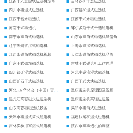
江苏干式选除铁磁选机型号
吉林铁矿干选磁选机
四川永磁湿式磁选机
广西锰矿湿式磁选机
江西干粉永磁选机
江苏干式永磁磁选机
河南干式磁选机
鄂尔多斯干式干选磁选机
南宁永磁筒式磁选机
山东永磁筒式磁选机磁偏角怎么调整
辽宁黑钨矿湿式磁选机
上海永磁湿式磁选机
江西永磁筒式磁选机视频
天津永磁筒式磁选机品牌
广东干式铁粉磁选机
吉林干式磁选机工作原理
四川锰矿湿式磁选机
河北半逆流湿式磁选机
山西矿石干式磁选机
广西干式大块磁选机
河北hth·华体会（中国）官方网站-hth.com 工作视频
重庆磁选机原理图及视频
黑龙江高强磁永磁磁选机
重庆磁选机高强磁磁辊
山东高强磁磁选机设备
揭阳永磁筒式磁选机
天津永磁湿式筒式磁选机
福建钛尾矿湿式磁选机
吉林实验用室湿式磁选机
陕西永磁磁选机的调整