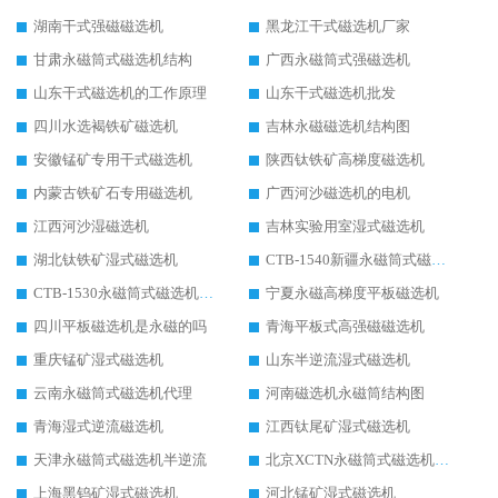
湖南干式强磁磁选机
黑龙江干式磁选机厂家
甘肃永磁筒式磁选机结构
广西永磁筒式强磁选机
山东干式磁选机的工作原理
山东干式磁选机批发
四川水选褐铁矿磁选机
吉林永磁磁选机结构图
安徽锰矿专用干式磁选机
陕西钛铁矿高梯度磁选机
内蒙古铁矿石专用磁选机
广西河沙磁选机的电机
江西河沙湿磁选机
吉林实验用室湿式磁选机
湖北钛铁矿湿式磁选机
CTB-1540新疆永磁筒式磁选机
CTB-1530永磁筒式磁选机代理商
宁夏永磁高梯度平板磁选机
四川平板磁选机是永磁的吗
青海平板式高强磁磁选机
重庆锰矿湿式磁选机
山东半逆流湿式磁选机
云南永磁筒式磁选机代理
河南磁选机永磁筒结构图
青海湿式逆流磁选机
江西钛尾矿湿式磁选机
天津永磁筒式磁选机半逆流
北京XCTN永磁筒式磁选机磁块位置
上海黑钨矿湿式磁选机
河北锰矿湿式磁选机