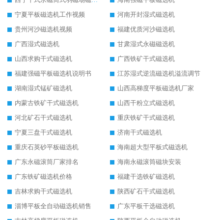
宁夏平板磁选机工作视频
河南开封湿式磁选机
贵州河沙磁选机视频
福建优质河沙磁选机
广西湿式磁选机
甘肃湿式永磁磁选机
山西求购干式磁选机
广西铁矿干式磁选机
福建强磁平板磁选机说明书
江苏湿式逆流磁选机溢流调节
湖南湿式锰矿磁选机
山西高梯度平板磁选机厂家
内蒙古铁矿干式磁选机
山西干粉立式磁选机
河北矿石干式磁选机
重庆铁矿干式磁选机
宁夏三盘干式磁选机
济南干式磁选机
重庆石英砂平板磁选机
海南超大型平板式磁选机
广东永磁滚筒厂家排名
海南永磁滚筒磁块安装
广东铁矿磁选机价格
福建干选铁矿磁选机
吉林求购干式磁选机
陕西矿石干式磁选机
淄博平板全自动磁选机销售
广东平板干选磁选机