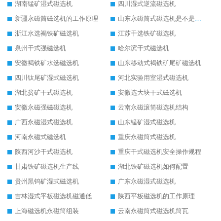
湖南锰矿湿式磁选机
四川湿式逆流磁选机
新疆永磁筒磁选机的工作原理
山东永磁筒式磁选机是不是强磁
浙江水选褐铁矿磁选机
江苏干选铁矿磁选机
泉州干式强磁选机
哈尔滨干式磁选机
安徽褐铁矿水选磁选机
山东移动式褐铁矿尾矿磁选机
四川钛尾矿湿式磁选机
河北实验用室湿式磁选机
湖北贫矿干式磁选机
安徽选大块干式磁选机
安徽永磁强磁磁选机
云南永磁滚筒磁选机结构
广西永磁湿式磁选机
山东锰矿湿式磁选机
河南永磁式磁选机
重庆永磁筒式磁选机
陕西河沙干式磁选机
重庆干式磁选机安全操作规程
甘肃铁矿磁选机生产线
湖北铁矿磁选机如何配置
贵州黑钨矿湿式磁选机
广东永磁湿式磁选机
吉林湿式平板磁选机磁通低
陕西平板磁选机的工作原理
上海磁选机永磁筒组装
云南永磁筒式磁选机筒瓦