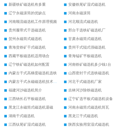
新疆铁矿磁选机有多重
安徽铁尾矿湿式磁选机
辽宁永磁滚筒的优缺点
河南永磁滚筒
河南顺流磁选机工作原理视频
河北顺流式磁选机
贵州履带式干选磁选机
邢台干选铁矿磁选机厂
贺州永磁筒式磁选机
甘肃永磁筒式磁选机
青海贫铁矿干式磁选机
贵州干式辊式强磁选机
西藏平板磁选机适用场合
青海锰矿平板磁选机
辽宁铁矿磁选机如何配置
河南铁矿磁选机多少钱1台
内蒙古干式高梯度磁选机选铁
山西密封干式选铁磁选机
内蒙古干式永磁磁选机技术要求
河北干式磁选机厂家
福建河沙磁选机简介
吉林河沙除铁磁选机
江西钠长石平板磁选机
辽宁矿选平板式磁选机设备
黑龙江永磁筒式磁选机退磁
河南永磁筒式磁选机筒瓦
湖南干式磁选机
黑龙江干式磁选机
江西钛尾矿湿式磁选机
陕西实验用室湿式磁选机