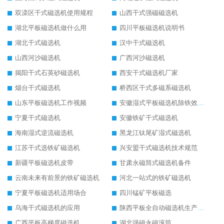
双滦区干式磁选机使用规程
山西干式强磁磁选机
湖北平板磁选机做什么用
四川平板磁选机说明书
湖北干式磁选机
汉中干式磁选机
山西河沙磁选机
广西河沙磁选机
揭阳干式石英砂磁选机
西安干式磁选机厂家
烟台干式磁选机
桥西区干式多磁系磁选机
山东平板磁选机工作视频
安徽湿式平板磁选机除铁效果怎么样
宁夏干式磁选机
安徽铁矿干式磁选机
海南湿式逆流磁选机
黑龙江钛尾矿湿式磁选机
江苏干式选铁矿磁选机
兴安盟干式磁选机技术规范
新疆平板磁选机皮带
甘肃永磁筒式磁选机备件
云南未来有前景的铁矿磁选机
河北一站式的铁矿磁选机
宁夏平板磁选机适用场合
四川锰矿平板磁选
乌海干式磁选机的应用
陕西平板全自动磁选机生产厂家
广西平板高梯度磁选机
湖北强磁永磁滚筒