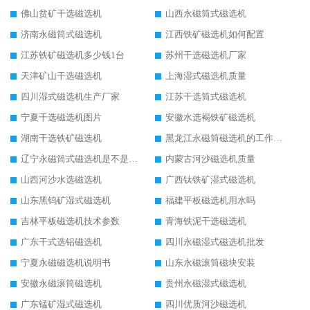
佛山贫矿干选磁选机
山西永磁筒式磁选机
济南永磁筒式磁选机
江西铁矿磁选机如何配置
江苏铁矿磁选机多少钱1台
苏州干选磁选机厂家
天津矿山干选磁选机
上海湿式磁选机质量
四川湿式磁选机生产厂家
江苏干选筒式磁选机
宁夏干选磁选机图片
安徽水选褐铁矿磁选机
湖南干选铁矿磁选机
黑龙江永磁筒磁选机的工作原理
辽宁永磁筒式磁选机是不是强磁
内蒙古河沙磁选机质量
山西河沙水选磁选机
广西钛铁矿湿式磁选机
山东黑钨矿湿式磁选机
福建平板磁选机用水吗
吉林平板磁选机技术参数
青海铁泥干选磁选机
广东干式选铝磁选机
四川永磁湿式磁选机批发
宁夏永磁磁选机说明书
山东永磁滚筒磁块安装
安徽永磁滚筒磁选机
贵州永磁湿式磁选机
广东锰矿湿式磁选机
四川优质河沙磁选机