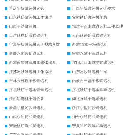
重庆平板磁选机选钛
广西平板磁选机选矿要求
山东铁矿磁选机工作原理
安徽铁矿磁选机价格
山西干选磁选机
福建干选永磁磁选机工作原理
天津钛尾矿湿式磁选机
云南钛铁矿湿式磁选机
宁夏平板磁选机选矿规格参数
西藏1530平板磁选机
新疆永磁铁矿磁选机
安徽永磁干选磁选机
西藏筒式磁选机永磁体磁系设计
沈阳营口永磁筒式磁选机
江苏河沙磁选机工作原理
山东河沙磁选机厂家
吉林高梯度平板磁选机
内蒙古三盘平板磁选机
河北铁矿干选永磁磁选机
河北铁矿干选永磁磁选机
江西磁选机干选设备
湖北强磁干选磁选机
新疆小型河沙磁选机
浙江小型河沙磁选机
山西永磁筒式磁选机
烟台永磁筒式磁选机
安徽锰矿湿式磁选机
宁夏半逆流湿式磁选机
广东求购干式磁选机
贵州锰矿干式磁选机