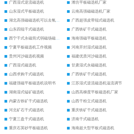
广西湿式逆流磁选机
潍坊平板磁选机厂家
山东湿式平板磁选机
云南高强磁磁选机厂家
湖北高强磁磁选机可以去氧化铝
广西超强皮带辊式磁选机
山东四辊干式磁选机
广西铁矿干式磁选机
西宁干式永磁筒式弱磁场磁选机结构图
海南强磁平板磁选机
宁夏平板磁选机工作视频
河南开封湿式磁选机
贵州河沙磁选机视频
福建优质河沙磁选机
广西湿式磁选机
甘肃湿式永磁磁选机
山西求购干式磁选机
广西铁矿干式磁选机
福建强磁平板磁选机说明书
江苏湿式逆流磁选机溢流调节
湖南湿式锰矿磁选机
山西高梯度平板磁选机厂家
内蒙古铁矿干式磁选机
山西干粉立式磁选机
河北矿石干式磁选机
重庆铁矿干式磁选机
宁夏三盘干式磁选机
济南干式磁选机
重庆石英砂平板磁选机
海南超大型平板式磁选机