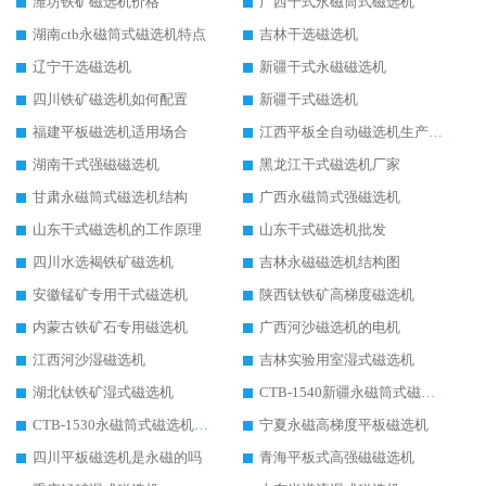
潍坊铁矿磁选机价格
广西干式永磁筒式磁选机
湖南ctb永磁筒式磁选机特点
吉林干选磁选机
辽宁干选磁选机
新疆干式永磁磁选机
四川铁矿磁选机如何配置
新疆干式磁选机
福建平板磁选机适用场合
江西平板全自动磁选机生产厂家
湖南干式强磁磁选机
黑龙江干式磁选机厂家
甘肃永磁筒式磁选机结构
广西永磁筒式强磁选机
山东干式磁选机的工作原理
山东干式磁选机批发
四川水选褐铁矿磁选机
吉林永磁磁选机结构图
安徽锰矿专用干式磁选机
陕西钛铁矿高梯度磁选机
内蒙古铁矿石专用磁选机
广西河沙磁选机的电机
江西河沙湿磁选机
吉林实验用室湿式磁选机
湖北钛铁矿湿式磁选机
CTB-1540新疆永磁筒式磁选机
CTB-1530永磁筒式磁选机代理商
宁夏永磁高梯度平板磁选机
四川平板磁选机是永磁的吗
青海平板式高强磁磁选机