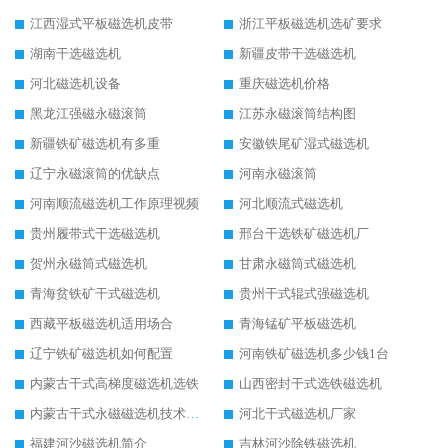
江西湿式平板磁选机皮带
浙江平板磁选机选矿要求
湖南干选磁选机
新疆皮带干选磁选机
河北磁选机设备
重庆磁选机价格
黑龙江强磁永磁滚筒
江苏永磁滚筒结构图
新疆铁矿磁选机有多重
安徽铁尾矿湿式磁选机
辽宁永磁滚筒的优缺点
河南永磁滚筒
河南顺流磁选机工作原理视频
河北顺流式磁选机
贵州履带式干选磁选机
邢台干选铁矿磁选机厂
贺州永磁筒式磁选机
甘肃永磁筒式磁选机
青海贫铁矿干式磁选机
贵州干式辊式强磁选机
西藏平板磁选机适用场合
青海锰矿平板磁选机
辽宁铁矿磁选机如何配置
河南铁矿磁选机多少钱1台
内蒙古干式高梯度磁选机选铁
山西密封干式选铁磁选机
内蒙古干式永磁磁选机技术要求
河北干式磁选机厂家
福建河沙磁选机简介
吉林河沙除铁磁选机