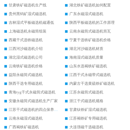
甘肃铁矿磁选机生产线
湖北铁矿磁选机如何配置
贵州黑钨矿湿式磁选机
广东永磁湿式磁选机
吉林湿式平板磁选机磁通低
陕西平板磁选机的工作原理
上海磁选机永磁筒组装
云南永磁筒式磁选机筒瓦
西藏干式选铁磁选机
宁夏干选铁矿磁选机价格
江西河沙磁选机介绍
湖北河沙磁选机材质
湖北湿式磁选机公司
海南湿式磁选机质量
云南铁矿磁选机价格
山东水选褐铁矿磁选机
益阳永磁筒式磁选机
江西干式永磁带式磁选机
陕西干选专用磁选机
内蒙古干选黄硫铁矿磁选机
青海tyg干式永磁筒式磁选机
江苏永磁筒式磁选机
安徽永磁筒式磁选机生产厂家
浙江干式磁选机规格
江苏干式磁选机的四点保养秘籍
甘肃钛铁矿湿式磁选机
云南永磁湿式磁选机
江苏褐铁矿专用磁选机
广西褐铁矿磁选机
大连强磁干选磁选机