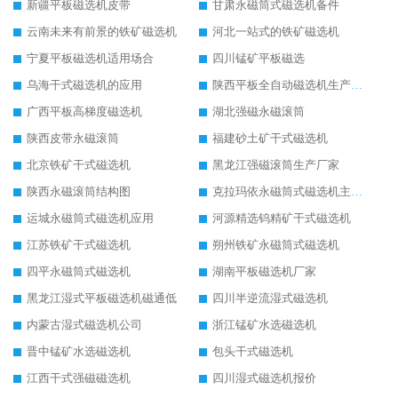
新疆平板磁选机皮带
甘肃永磁筒式磁选机备件
云南未来有前景的铁矿磁选机
河北一站式的铁矿磁选机
宁夏平板磁选机适用场合
四川锰矿平板磁选
乌海干式磁选机的应用
陕西平板全自动磁选机生产厂家
广西平板高梯度磁选机
湖北强磁永磁滚筒
陕西皮带永磁滚筒
福建砂土矿干式磁选机
北京铁矿干式磁选机
黑龙江强磁滚筒生产厂家
陕西永磁滚筒结构图
克拉玛依永磁筒式磁选机主要技术参数
运城永磁筒式磁选机应用
河源精选钨精矿干式磁选机
江苏铁矿干式磁选机
朔州铁矿永磁筒式磁选机
四平永磁筒式磁选机
湖南平板磁选机厂家
黑龙江湿式平板磁选机磁通低
四川半逆流湿式磁选机
内蒙古湿式磁选机公司
浙江锰矿水选磁选机
晋中锰矿水选磁选机
包头干式磁选机
江西干式强磁磁选机
四川湿式磁选机报价