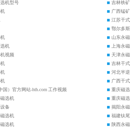
磁选机型号
吉林铁矿
选机
广西锰矿
机
江苏干式
鄂尔多斯
选机
山东永磁
磁选机
上海永磁
选机视频
天津永磁
选机
吉林干式
选机
河北半逆
选机
广西干式
中国）官方网站-hth.com 工作视频
重庆磁选
磁磁选机
重庆磁选
机设备
揭阳永磁
式磁选机
福建钛尾
式磁选机
陕西永磁