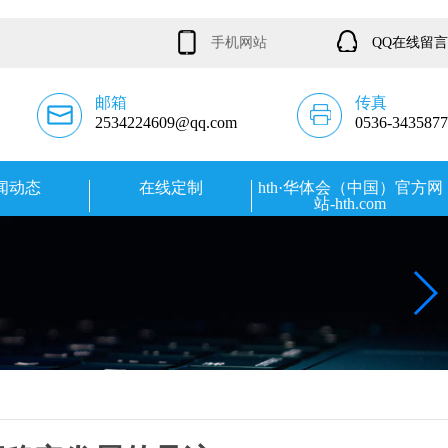
手机网站
QQ在线留言
邮箱
传真
2534224609@qq.com
0536-3435877
闻动态
在线定制
hth·华体会（中国）官方网
站-hth.com