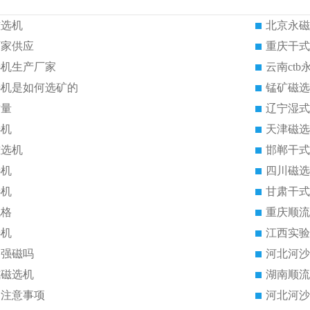
磁选机
北京永磁
厂家供应
重庆干式
选机生产厂家
云南ct
选机是如何选矿的
锰矿磁选
质量
辽宁湿式
选机
天津磁选
磁选机
邯郸干式
选机
四川磁选
选机
甘肃干式
规格
重庆顺流
选机
江西实验
是强磁吗
河北河沙
式磁选机
湖南顺流
的注意事项
河北河沙