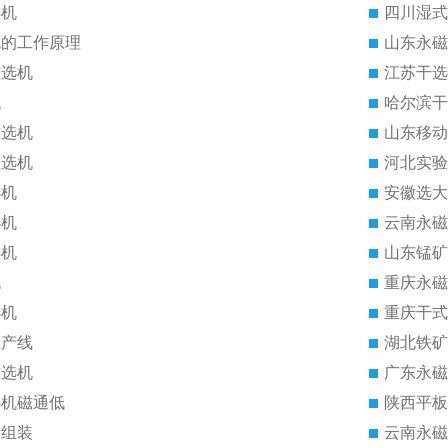
选机
四川湿式
机的工作原理
山东永磁
磁选机
江苏干选
机
哈尔滨干
磁选机
山东移动
磁选机
河北实验
选机
安徽选大
选机
云南永磁
选机
山东锰矿
机
重庆永磁
选机
重庆干式
生产线
湖北铁矿
磁选机
广东永磁
选机磁通低
陕西平板
筒组装
云南永磁