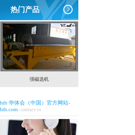
热门产品
强磁选机
CTS(N.B)永磁筒式
hth·华体会（中国）官方网站-
hth.com
/ CONTACT US