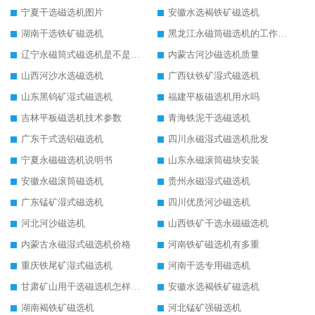
宁夏干选磁选机图片
安徽水选褐铁矿磁选机
湖南干选铁矿磁选机
黑龙江永磁筒磁选机的工作原理
辽宁永磁筒式磁选机是不是强磁
内蒙古河沙磁选机质量
山西河沙水选磁选机
广西钛铁矿湿式磁选机
山东黑钨矿湿式磁选机
福建平板磁选机用水吗
吉林平板磁选机技术参数
青海铁泥干选磁选机
广东干式选铝磁选机
四川永磁湿式磁选机批发
宁夏永磁磁选机说明书
山东永磁滚筒磁块安装
安徽永磁滚筒磁选机
贵州永磁湿式磁选机
广东锰矿湿式磁选机
四川优质河沙磁选机
河北河沙磁选机
山西铁矿干选永磁磁选机
内蒙古永磁湿式磁选机价格
河南铁矿磁选机有多重
重庆铁尾矿湿式磁选机
河南干选专用磁选机
甘肃矿山用干选磁选机怎样调磁
安徽水选褐铁矿磁选机
湖南褐铁矿磁选机
河北锰矿强磁选机