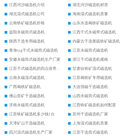
江西河沙磁选机介绍
湖北河沙磁选机材质
湖北湿式磁选机公司
海南湿式磁选机质量
云南铁矿磁选机价格
山东水选褐铁矿磁选机
益阳永磁筒式磁选机
江西干式永磁带式磁选机
陕西干选专用磁选机
内蒙古干选黄硫铁矿磁选机
青海tyg干式永磁筒式磁选机
江苏永磁筒式磁选机
安徽永磁筒式磁选机生产厂家
浙江干式磁选机规格
江苏干式磁选机的四点保养秘籍
甘肃钛铁矿湿式磁选机
云南永磁湿式磁选机
江苏褐铁矿专用磁选机
广西褐铁矿磁选机
大连强磁干选磁选机
佛山贫矿干选磁选机
山西永磁筒式磁选机
济南永磁筒式磁选机
江西铁矿磁选机如何配置
江苏铁矿磁选机多少钱1台
苏州干选磁选机厂家
天津矿山干选磁选机
上海湿式磁选机质量
四川湿式磁选机生产厂家
江苏干选筒式磁选机