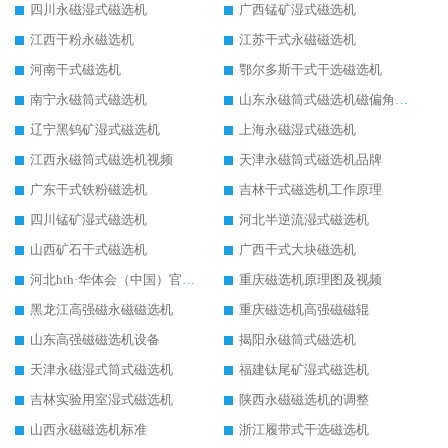
四川永磁湿式磁选机
广西锰矿湿式磁选机
江西干粉永磁选机
江苏干式永磁磁选机
河南干式磁选机
鄂尔多斯干式干选磁选机
南宁永磁筒式磁选机
山东永磁筒式磁选机磁偏角怎么调整
辽宁黑钨矿湿式磁选机
上海永磁湿式磁选机
江西永磁筒式磁选机视频
天津永磁筒式磁选机品牌
广东干式铁粉磁选机
吉林干式磁选机工作原理
四川锰矿湿式磁选机
河北半逆流湿式磁选机
山西矿石干式磁选机
广西干式大块磁选机
河北hth·华体会（中国）官方网站-hth.com 工作视频
重庆磁选机原理图及视频
黑龙江高强磁永磁磁选机
重庆磁选机高强磁磁辊
山东高强磁磁选机设备
揭阳永磁筒式磁选机
天津永磁湿式筒式磁选机
福建钛尾矿湿式磁选机
吉林实验用室湿式磁选机
陕西永磁磁选机的调整
山西永磁磁选机标准
浙江履带式干选磁选机