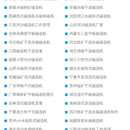
新疆永磁铁矿磁选机
安徽永磁干选磁选机
西藏筒式磁选机永磁体磁系设计
沈阳营口永磁筒式磁选机
江苏河沙磁选机工作原理
山东河沙磁选机厂家
吉林高梯度平板磁选机
内蒙古三盘平板磁选机
河北铁矿干选永磁磁选机
河北铁矿干选永磁磁选机
江西磁选机干选设备
湖北强磁干选磁选机
新疆小型河沙磁选机
浙江小型河沙磁选机
山西永磁筒式磁选机
烟台永磁筒式磁选机
安徽锰矿湿式磁选机
宁夏半逆流湿式磁选机
广东求购干式磁选机
贵州锰矿干式磁选机
广西褐铁矿平板磁选机图片
湖北湿式平板磁选机
吉林湿式磁选机质量
海南湿式逆流磁选机
宁夏选大块干式磁选机
四川铁矿干选永磁磁选机制作
贵州ctb永磁筒式磁选机
福建鼓形永磁磁选机
湖北河沙专用磁选机
江西河沙磁选机工作原理