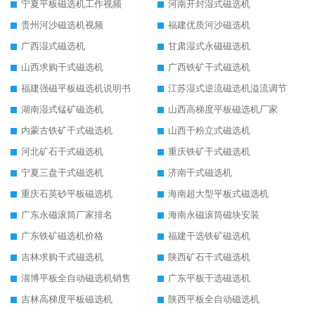
宁夏平板磁选机工作视频
河南开封湿式磁选机
贵州河沙磁选机视频
福建优质河沙磁选机
广西湿式磁选机
甘肃湿式永磁磁选机
山西求购干式磁选机
广西铁矿干式磁选机
福建强磁平板磁选机说明书
江苏湿式逆流磁选机溢流调节
湖南湿式锰矿磁选机
山西高梯度平板磁选机厂家
内蒙古铁矿干式磁选机
山西干粉立式磁选机
河北矿石干式磁选机
重庆铁矿干式磁选机
宁夏三盘干式磁选机
济南干式磁选机
重庆石英砂平板磁选机
海南超大型平板式磁选机
广东永磁滚筒厂家排名
海南永磁滚筒磁块安装
广东铁矿磁选机价格
福建干选铁矿磁选机
吉林求购干式磁选机
陕西矿石干式磁选机
淄博平板全自动磁选机销售
广东平板干选磁选机
吉林高梯度平板磁选机
陕西平板全自动磁选机