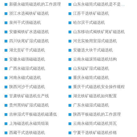
新疆永磁筒磁选机的工作原理
山东永磁筒式磁选机是不是强磁
浙江水选褐铁矿磁选机
江苏干选铁矿磁选机
泉州干式强磁选机
哈尔滨干式磁选机
安徽褐铁矿水选磁选机
山东移动式褐铁矿尾矿磁选机
四川钛尾矿湿式磁选机
河北实验用室湿式磁选机
湖北贫矿干式磁选机
安徽选大块干式磁选机
安徽永磁强磁磁选机
云南永磁滚筒磁选机结构
广西永磁湿式磁选机
山东锰矿湿式磁选机
河南永磁式磁选机
重庆永磁筒式磁选机
陕西河沙干式磁选机
重庆干式磁选机安全操作规程
甘肃铁矿磁选机生产线
湖北铁矿磁选机如何配置
贵州黑钨矿湿式磁选机
广东永磁湿式磁选机
吉林湿式平板磁选机磁通低
陕西平板磁选机的工作原理
上海磁选机永磁筒组装
云南永磁筒式磁选机筒瓦
西藏干式选铁磁选机
宁夏干选铁矿磁选机价格