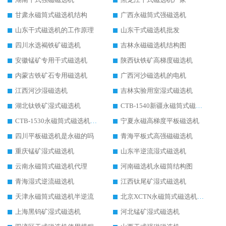
甘肃永磁筒式磁选机结构
广西永磁筒式强磁选机
山东干式磁选机的工作原理
山东干式磁选机批发
四川水选褐铁矿磁选机
吉林永磁磁选机结构图
安徽锰矿专用干式磁选机
陕西钛铁矿高梯度磁选机
内蒙古铁矿石专用磁选机
广西河沙磁选机的电机
江西河沙湿磁选机
吉林实验用室湿式磁选机
湖北钛铁矿湿式磁选机
CTB-1540新疆永磁筒式磁选机
CTB-1530永磁筒式磁选机代理商
宁夏永磁高梯度平板磁选机
四川平板磁选机是永磁的吗
青海平板式高强磁磁选机
重庆锰矿湿式磁选机
山东半逆流湿式磁选机
云南永磁筒式磁选机代理
河南磁选机永磁筒结构图
青海湿式逆流磁选机
江西钛尾矿湿式磁选机
天津永磁筒式磁选机半逆流
北京XCTN永磁筒式磁选机磁块位置
上海黑钨矿湿式磁选机
河北锰矿湿式磁选机