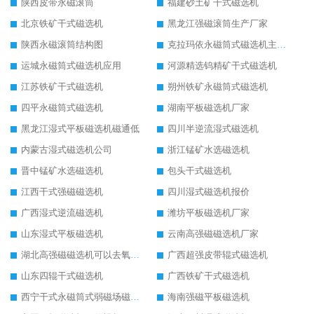
陕西皮带永磁滚筒
福建砂土矿干式磁选机
北京铁矿干式磁选机
黑龙江强磁滚筒生产厂家
陕西永磁滚筒结构图
克拉玛依永磁筒式磁选机主要技术参数
运城永磁筒式磁选机应用
河源精选钨精矿干式磁选机
江苏铁矿干式磁选机
朔州铁矿永磁筒式磁选机
四平永磁筒式磁选机
湖南平板磁选机厂家
黑龙江湿式平板磁选机磁通低
四川半逆流湿式磁选机
内蒙古湿式磁选机公司
浙江锰矿水选磁选机
晋中锰矿水选磁选机
包头干式磁选机
江西干式强磁磁选机
四川湿式磁选机报价
广西湿式逆流磁选机
潍坊平板磁选机厂家
山东湿式平板磁选机
云南高强磁磁选机厂家
湖北高强磁磁选机可以去氧化铝
广西超强皮带辊式磁选机
山东四辊干式磁选机
广西铁矿干式磁选机
西宁干式永磁筒式弱磁场磁选机结构图
海南强磁平板磁选机