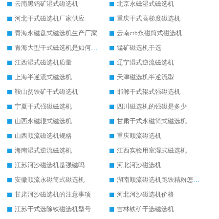
云南黑钨矿湿式磁选机
北京永磁湿式磁选机
河北干式磁选机厂家供应
重庆干式高梯度磁选机
青海永磁盘式磁选机生产厂家
云南ctb永磁筒式磁选机
青海大型干式磁选机是如何选矿的
锰矿磁选机干选
江西湿式磁选机质量
辽宁湿式逆流磁选机
上海半逆流式磁选机
天津磁选机半逆流型
鞍山贫铁矿干式磁选机
邯郸干式辊式强磁选机
宁夏干式强磁磁选机
四川磁选机的强磁是多少
山西永磁辊式磁选机
甘肃干式永磁筒式磁选机
山西顺流磁选机规格
重庆顺流磁选机
海南湿式逆流磁选机
江西实验用室湿式磁选机
江苏河沙磁选机是强磁吗
河北河沙磁选机
安徽顺流永磁筒式磁选机
湖南顺流磁选机跑铁精粉怎么处理
甘肃河沙磁选机的注意事项
河北河沙磁选机价格
江苏干式选除铁磁选机型号
吉林铁矿干选磁选机