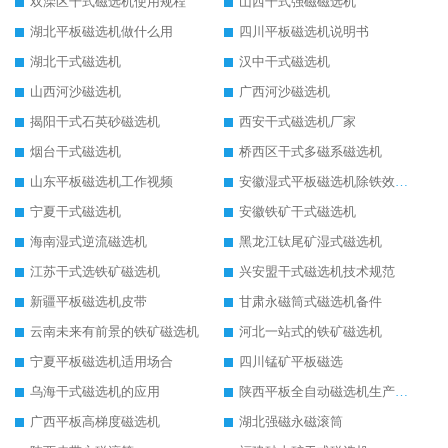
双滦区干式磁选机使用规程
山西干式强磁磁选机
湖北平板磁选机做什么用
四川平板磁选机说明书
湖北干式磁选机
汉中干式磁选机
山西河沙磁选机
广西河沙磁选机
揭阳干式石英砂磁选机
西安干式磁选机厂家
烟台干式磁选机
桥西区干式多磁系磁选机
山东平板磁选机工作视频
安徽湿式平板磁选机除铁效果怎么样
宁夏干式磁选机
安徽铁矿干式磁选机
海南湿式逆流磁选机
黑龙江钛尾矿湿式磁选机
江苏干式选铁矿磁选机
兴安盟干式磁选机技术规范
新疆平板磁选机皮带
甘肃永磁筒式磁选机备件
云南未来有前景的铁矿磁选机
河北一站式的铁矿磁选机
宁夏平板磁选机适用场合
四川锰矿平板磁选
乌海干式磁选机的应用
陕西平板全自动磁选机生产厂家
广西平板高梯度磁选机
湖北强磁永磁滚筒