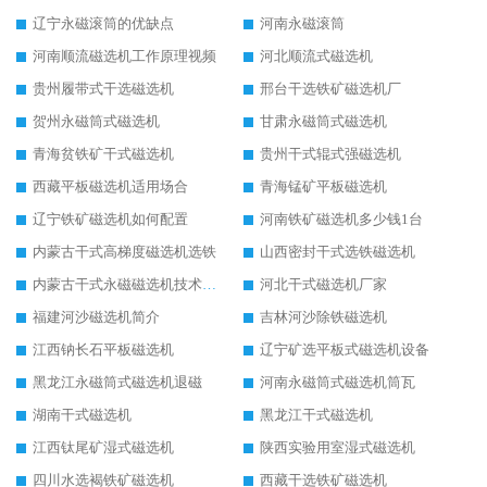
辽宁永磁滚筒的优缺点
河南永磁滚筒
河南顺流磁选机工作原理视频
河北顺流式磁选机
贵州履带式干选磁选机
邢台干选铁矿磁选机厂
贺州永磁筒式磁选机
甘肃永磁筒式磁选机
青海贫铁矿干式磁选机
贵州干式辊式强磁选机
西藏平板磁选机适用场合
青海锰矿平板磁选机
辽宁铁矿磁选机如何配置
河南铁矿磁选机多少钱1台
内蒙古干式高梯度磁选机选铁
山西密封干式选铁磁选机
内蒙古干式永磁磁选机技术要求
河北干式磁选机厂家
福建河沙磁选机简介
吉林河沙除铁磁选机
江西钠长石平板磁选机
辽宁矿选平板式磁选机设备
黑龙江永磁筒式磁选机退磁
河南永磁筒式磁选机筒瓦
湖南干式磁选机
黑龙江干式磁选机
江西钛尾矿湿式磁选机
陕西实验用室湿式磁选机
四川水选褐铁矿磁选机
西藏干选铁矿磁选机