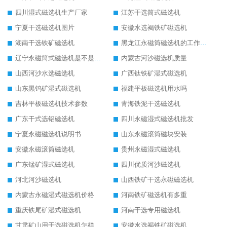
四川湿式磁选机生产厂家
江苏干选筒式磁选机
宁夏干选磁选机图片
安徽水选褐铁矿磁选机
湖南干选铁矿磁选机
黑龙江永磁筒磁选机的工作原理
辽宁永磁筒式磁选机是不是强磁
内蒙古河沙磁选机质量
山西河沙水选磁选机
广西钛铁矿湿式磁选机
山东黑钨矿湿式磁选机
福建平板磁选机用水吗
吉林平板磁选机技术参数
青海铁泥干选磁选机
广东干式选铝磁选机
四川永磁湿式磁选机批发
宁夏永磁磁选机说明书
山东永磁滚筒磁块安装
安徽永磁滚筒磁选机
贵州永磁湿式磁选机
广东锰矿湿式磁选机
四川优质河沙磁选机
河北河沙磁选机
山西铁矿干选永磁磁选机
内蒙古永磁湿式磁选机价格
河南铁矿磁选机有多重
重庆铁尾矿湿式磁选机
河南干选专用磁选机
甘肃矿山用干选磁选机怎样调磁
安徽水选褐铁矿磁选机