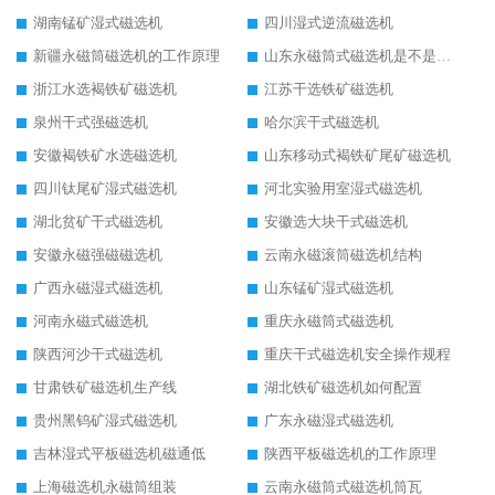
湖南锰矿湿式磁选机
四川湿式逆流磁选机
新疆永磁筒磁选机的工作原理
山东永磁筒式磁选机是不是强磁
浙江水选褐铁矿磁选机
江苏干选铁矿磁选机
泉州干式强磁选机
哈尔滨干式磁选机
安徽褐铁矿水选磁选机
山东移动式褐铁矿尾矿磁选机
四川钛尾矿湿式磁选机
河北实验用室湿式磁选机
湖北贫矿干式磁选机
安徽选大块干式磁选机
安徽永磁强磁磁选机
云南永磁滚筒磁选机结构
广西永磁湿式磁选机
山东锰矿湿式磁选机
河南永磁式磁选机
重庆永磁筒式磁选机
陕西河沙干式磁选机
重庆干式磁选机安全操作规程
甘肃铁矿磁选机生产线
湖北铁矿磁选机如何配置
贵州黑钨矿湿式磁选机
广东永磁湿式磁选机
吉林湿式平板磁选机磁通低
陕西平板磁选机的工作原理
上海磁选机永磁筒组装
云南永磁筒式磁选机筒瓦