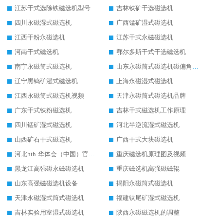
江苏干式选除铁磁选机型号
吉林铁矿干选磁选机
四川永磁湿式磁选机
广西锰矿湿式磁选机
江西干粉永磁选机
江苏干式永磁磁选机
河南干式磁选机
鄂尔多斯干式干选磁选机
南宁永磁筒式磁选机
山东永磁筒式磁选机磁偏角怎么调整
辽宁黑钨矿湿式磁选机
上海永磁湿式磁选机
江西永磁筒式磁选机视频
天津永磁筒式磁选机品牌
广东干式铁粉磁选机
吉林干式磁选机工作原理
四川锰矿湿式磁选机
河北半逆流湿式磁选机
山西矿石干式磁选机
广西干式大块磁选机
河北hth·华体会（中国）官方网站-hth.com 工作视频
重庆磁选机原理图及视频
黑龙江高强磁永磁磁选机
重庆磁选机高强磁磁辊
山东高强磁磁选机设备
揭阳永磁筒式磁选机
天津永磁湿式筒式磁选机
福建钛尾矿湿式磁选机
吉林实验用室湿式磁选机
陕西永磁磁选机的调整