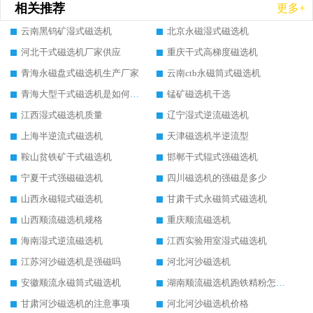
相关推荐
更多+
云南黑钨矿湿式磁选机
北京永磁湿式磁选机
河北干式磁选机厂家供应
重庆干式高梯度磁选机
青海永磁盘式磁选机生产厂家
云南ctb永磁筒式磁选机
青海大型干式磁选机是如何选矿的
锰矿磁选机干选
江西湿式磁选机质量
辽宁湿式逆流磁选机
上海半逆流式磁选机
天津磁选机半逆流型
鞍山贫铁矿干式磁选机
邯郸干式辊式强磁选机
宁夏干式强磁磁选机
四川磁选机的强磁是多少
山西永磁辊式磁选机
甘肃干式永磁筒式磁选机
山西顺流磁选机规格
重庆顺流磁选机
海南湿式逆流磁选机
江西实验用室湿式磁选机
江苏河沙磁选机是强磁吗
河北河沙磁选机
安徽顺流永磁筒式磁选机
湖南顺流磁选机跑铁精粉怎么处理
甘肃河沙磁选机的注意事项
河北河沙磁选机价格