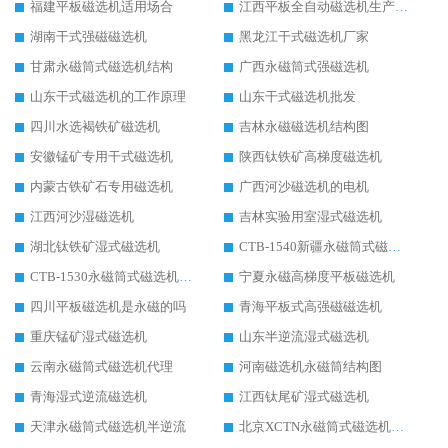
福建平板磁选机适用场合
江西平板全自动磁选机生产厂家
湖南干式强磁磁选机
黑龙江干式磁选机厂家
甘肃永磁筒式磁选机结构
广西永磁筒式强磁选机
山东干式磁选机的工作原理
山东干式磁选机批发
四川水选褐铁矿磁选机
吉林永磁磁选机结构图
安徽锰矿专用干式磁选机
陕西钛铁矿高梯度磁选机
内蒙古铁矿石专用磁选机
广西河沙磁选机的电机
江西河沙湿磁选机
吉林实验用室湿式磁选机
湖北钛铁矿湿式磁选机
CTB-1540新疆永磁筒式磁选机
CTB-1530永磁筒式磁选机代理商
宁夏永磁高梯度平板磁选机
四川平板磁选机是永磁的吗
青海平板式高强磁磁选机
重庆锰矿湿式磁选机
山东半逆流湿式磁选机
云南永磁筒式磁选机代理
河南磁选机永磁筒结构图
青海湿式逆流磁选机
江西钛尾矿湿式磁选机
天津永磁筒式磁选机半逆流
北京XCTN永磁筒式磁选机磁块位置