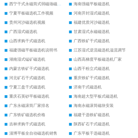
西宁干式永磁筒式弱磁场磁选机结构图
海南强磁平板磁选机
宁夏平板磁选机工作视频
河南开封湿式磁选机
贵州河沙磁选机视频
福建优质河沙磁选机
广西湿式磁选机
甘肃湿式永磁磁选机
山西求购干式磁选机
广西铁矿干式磁选机
福建强磁平板磁选机说明书
江苏湿式逆流磁选机溢流调节
湖南湿式锰矿磁选机
山西高梯度平板磁选机厂家
内蒙古铁矿干式磁选机
山西干粉立式磁选机
河北矿石干式磁选机
重庆铁矿干式磁选机
宁夏三盘干式磁选机
济南干式磁选机
重庆石英砂平板磁选机
海南超大型平板式磁选机
广东永磁滚筒厂家排名
海南永磁滚筒磁块安装
广东铁矿磁选机价格
福建干选铁矿磁选机
吉林求购干式磁选机
陕西矿石干式磁选机
淄博平板全自动磁选机销售
广东平板干选磁选机