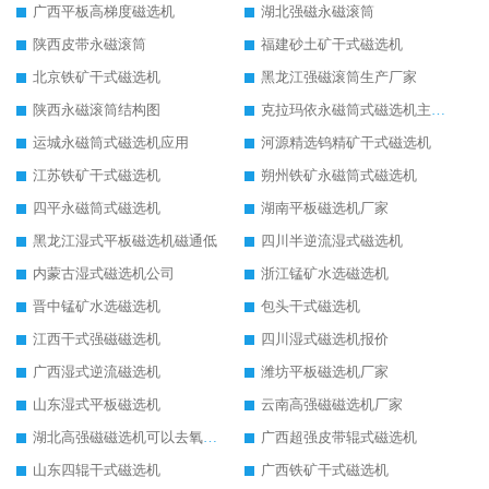
广西平板高梯度磁选机
湖北强磁永磁滚筒
陕西皮带永磁滚筒
福建砂土矿干式磁选机
北京铁矿干式磁选机
黑龙江强磁滚筒生产厂家
陕西永磁滚筒结构图
克拉玛依永磁筒式磁选机主要技术参数
运城永磁筒式磁选机应用
河源精选钨精矿干式磁选机
江苏铁矿干式磁选机
朔州铁矿永磁筒式磁选机
四平永磁筒式磁选机
湖南平板磁选机厂家
黑龙江湿式平板磁选机磁通低
四川半逆流湿式磁选机
内蒙古湿式磁选机公司
浙江锰矿水选磁选机
晋中锰矿水选磁选机
包头干式磁选机
江西干式强磁磁选机
四川湿式磁选机报价
广西湿式逆流磁选机
潍坊平板磁选机厂家
山东湿式平板磁选机
云南高强磁磁选机厂家
湖北高强磁磁选机可以去氧化铝
广西超强皮带辊式磁选机
山东四辊干式磁选机
广西铁矿干式磁选机