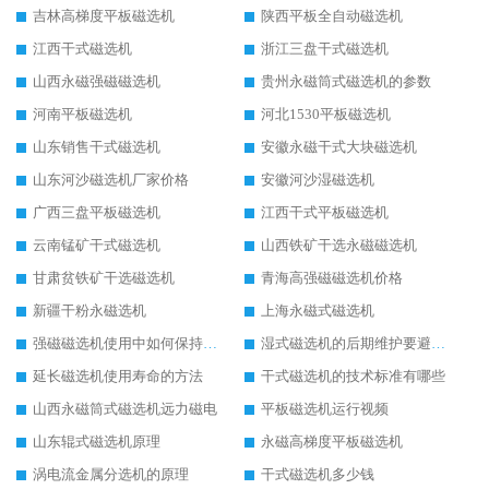
吉林高梯度平板磁选机
陕西平板全自动磁选机
江西干式磁选机
浙江三盘干式磁选机
山西永磁强磁磁选机
贵州永磁筒式磁选机的参数
河南平板磁选机
河北1530平板磁选机
山东销售干式磁选机
安徽永磁干式大块磁选机
山东河沙磁选机厂家价格
安徽河沙湿磁选机
广西三盘平板磁选机
江西干式平板磁选机
云南锰矿干式磁选机
山西铁矿干选永磁磁选机
甘肃贫铁矿干选磁选机
青海高强磁磁选机价格
新疆干粉永磁选机
上海永磁式磁选机
强磁磁选机使用中如何保持其顺畅运行
湿式磁选机的后期维护要避开哪些坑
延长磁选机使用寿命的方法
干式磁选机的技术标准有哪些
山西永磁筒式磁选机远力磁电
平板磁选机运行视频
山东辊式磁选机原理
永磁高梯度平板磁选机
涡电流金属分选机的原理
干式磁选机多少钱