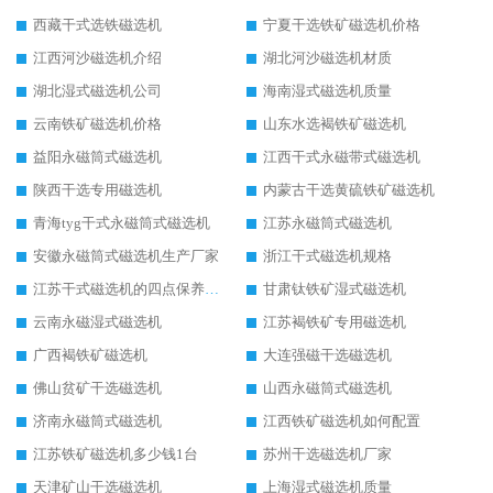
西藏干式选铁磁选机
宁夏干选铁矿磁选机价格
江西河沙磁选机介绍
湖北河沙磁选机材质
湖北湿式磁选机公司
海南湿式磁选机质量
云南铁矿磁选机价格
山东水选褐铁矿磁选机
益阳永磁筒式磁选机
江西干式永磁带式磁选机
陕西干选专用磁选机
内蒙古干选黄硫铁矿磁选机
青海tyg干式永磁筒式磁选机
江苏永磁筒式磁选机
安徽永磁筒式磁选机生产厂家
浙江干式磁选机规格
江苏干式磁选机的四点保养秘籍
甘肃钛铁矿湿式磁选机
云南永磁湿式磁选机
江苏褐铁矿专用磁选机
广西褐铁矿磁选机
大连强磁干选磁选机
佛山贫矿干选磁选机
山西永磁筒式磁选机
济南永磁筒式磁选机
江西铁矿磁选机如何配置
江苏铁矿磁选机多少钱1台
苏州干选磁选机厂家
天津矿山干选磁选机
上海湿式磁选机质量