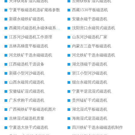
天津钛尾矿湿式磁选机
云南钛铁矿湿式磁选机
宁夏平板磁选机选矿规格参数
西藏1530平板磁选机
新疆永磁铁矿磁选机
安徽永磁干选磁选机
西藏筒式磁选机永磁体磁系设计
沈阳营口永磁筒式磁选机
江苏河沙磁选机工作原理
山东河沙磁选机厂家
吉林高梯度平板磁选机
内蒙古三盘平板磁选机
河北铁矿干选永磁磁选机
河北铁矿干选永磁磁选机
江西磁选机干选设备
湖北强磁干选磁选机
新疆小型河沙磁选机
浙江小型河沙磁选机
山西永磁筒式磁选机
烟台永磁筒式磁选机
安徽锰矿湿式磁选机
宁夏半逆流湿式磁选机
广东求购干式磁选机
贵州锰矿干式磁选机
广西褐铁矿平板磁选机图片
湖北湿式平板磁选机
吉林湿式磁选机质量
海南湿式逆流磁选机
宁夏选大块干式磁选机
四川铁矿干选永磁磁选机制作