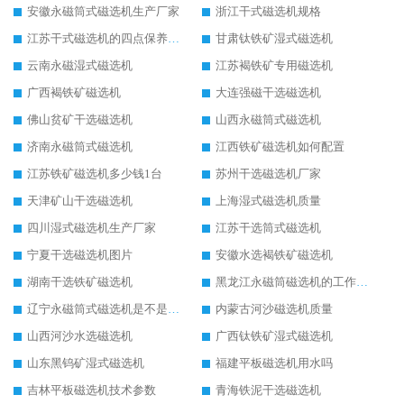
安徽永磁筒式磁选机生产厂家
浙江干式磁选机规格
江苏干式磁选机的四点保养秘籍
甘肃钛铁矿湿式磁选机
云南永磁湿式磁选机
江苏褐铁矿专用磁选机
广西褐铁矿磁选机
大连强磁干选磁选机
佛山贫矿干选磁选机
山西永磁筒式磁选机
济南永磁筒式磁选机
江西铁矿磁选机如何配置
江苏铁矿磁选机多少钱1台
苏州干选磁选机厂家
天津矿山干选磁选机
上海湿式磁选机质量
四川湿式磁选机生产厂家
江苏干选筒式磁选机
宁夏干选磁选机图片
安徽水选褐铁矿磁选机
湖南干选铁矿磁选机
黑龙江永磁筒磁选机的工作原理
辽宁永磁筒式磁选机是不是强磁
内蒙古河沙磁选机质量
山西河沙水选磁选机
广西钛铁矿湿式磁选机
山东黑钨矿湿式磁选机
福建平板磁选机用水吗
吉林平板磁选机技术参数
青海铁泥干选磁选机