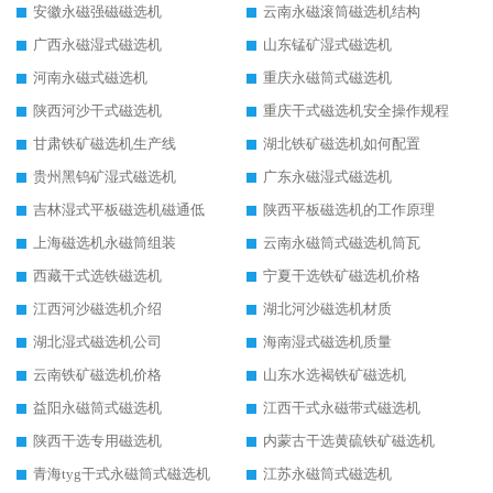
安徽永磁强磁磁选机
云南永磁滚筒磁选机结构
广西永磁湿式磁选机
山东锰矿湿式磁选机
河南永磁式磁选机
重庆永磁筒式磁选机
陕西河沙干式磁选机
重庆干式磁选机安全操作规程
甘肃铁矿磁选机生产线
湖北铁矿磁选机如何配置
贵州黑钨矿湿式磁选机
广东永磁湿式磁选机
吉林湿式平板磁选机磁通低
陕西平板磁选机的工作原理
上海磁选机永磁筒组装
云南永磁筒式磁选机筒瓦
西藏干式选铁磁选机
宁夏干选铁矿磁选机价格
江西河沙磁选机介绍
湖北河沙磁选机材质
湖北湿式磁选机公司
海南湿式磁选机质量
云南铁矿磁选机价格
山东水选褐铁矿磁选机
益阳永磁筒式磁选机
江西干式永磁带式磁选机
陕西干选专用磁选机
内蒙古干选黄硫铁矿磁选机
青海tyg干式永磁筒式磁选机
江苏永磁筒式磁选机