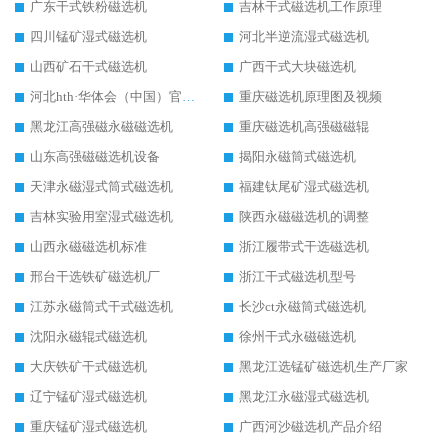
广东干式铁粉磁选机
吉林干式磁选机工作原理
四川锰矿湿式磁选机
河北半逆流湿式磁选机
山西矿石干式磁选机
广西干式大块磁选机
河北hth·华体会（中国）官方网站-hth.com 工作视频
重庆磁选机原理图及视频
黑龙江高强磁永磁磁选机
重庆磁选机高强磁磁辊
山东高强磁磁选机设备
揭阳永磁筒式磁选机
天津永磁湿式筒式磁选机
福建钛尾矿湿式磁选机
吉林实验用室湿式磁选机
陕西永磁磁选机的调整
山西永磁磁选机标准
浙江履带式干选磁选机
邢台干选铁矿磁选机厂
浙江干式磁选机型号
江苏永磁筒式干式磁选机
长沙ct永磁筒式磁选机
沈阳永磁辊式磁选机
徐州干式永磁磁选机
大庆铁矿干式磁选机
黑龙江选锰矿磁选机生产厂家
辽宁锰矿湿式磁选机
黑龙江永磁湿式磁选机
重庆锰矿湿式磁选机
广西河沙磁选机产品介绍