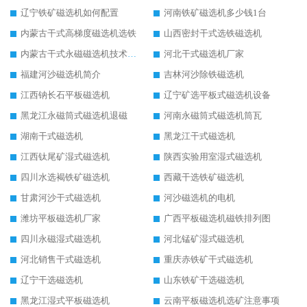
辽宁铁矿磁选机如何配置
河南铁矿磁选机多少钱1台
内蒙古干式高梯度磁选机选铁
山西密封干式选铁磁选机
内蒙古干式永磁磁选机技术要求
河北干式磁选机厂家
福建河沙磁选机简介
吉林河沙除铁磁选机
江西钠长石平板磁选机
辽宁矿选平板式磁选机设备
黑龙江永磁筒式磁选机退磁
河南永磁筒式磁选机筒瓦
湖南干式磁选机
黑龙江干式磁选机
江西钛尾矿湿式磁选机
陕西实验用室湿式磁选机
四川水选褐铁矿磁选机
西藏干选铁矿磁选机
甘肃河沙干式磁选机
河沙磁选机的电机
潍坊平板磁选机厂家
广西平板磁选机磁铁排列图
四川永磁湿式磁选机
河北锰矿湿式磁选机
河北销售干式磁选机
重庆赤铁矿干式磁选机
辽宁干选磁选机
山东铁矿干选磁选机
黑龙江湿式平板磁选机
云南平板磁选机选矿注意事项