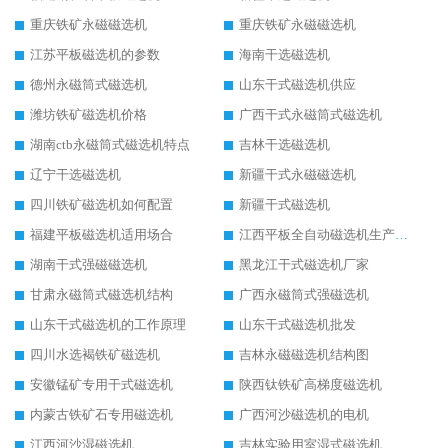
重庆铁矿永磁磁选机
重庆铁矿永磁磁选机
江苏平板磁选机的参数
海南干选磁选机
德州永磁筒式磁选机
山东干式磁选机供应
潍坊铁矿磁选机价格
广西干式永磁筒式磁选机
湖南ctb永磁筒式磁选机特点
吉林干选磁选机
辽宁干选磁选机
新疆干式永磁磁选机
四川铁矿磁选机如何配置
新疆干式磁选机
福建平板磁选机适用场合
江西平板全自动磁选机生产厂家
湖南干式强磁磁选机
黑龙江干式磁选机厂家
甘肃永磁筒式磁选机结构
广西永磁筒式强磁选机
山东干式磁选机的工作原理
山东干式磁选机批发
四川水选褐铁矿磁选机
吉林永磁磁选机结构图
安徽锰矿专用干式磁选机
陕西钛铁矿高梯度磁选机
内蒙古铁矿石专用磁选机
广西河沙磁选机的电机
江西河沙湿磁选机
吉林实验用室湿式磁选机