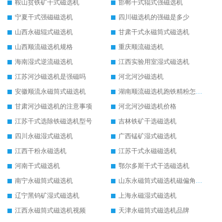
鞍山贫铁矿干式磁选机
邯郸干式辊式强磁选机
宁夏干式强磁磁选机
四川磁选机的强磁是多少
山西永磁辊式磁选机
甘肃干式永磁筒式磁选机
山西顺流磁选机规格
重庆顺流磁选机
海南湿式逆流磁选机
江西实验用室湿式磁选机
江苏河沙磁选机是强磁吗
河北河沙磁选机
安徽顺流永磁筒式磁选机
湖南顺流磁选机跑铁精粉怎么处理
甘肃河沙磁选机的注意事项
河北河沙磁选机价格
江苏干式选除铁磁选机型号
吉林铁矿干选磁选机
四川永磁湿式磁选机
广西锰矿湿式磁选机
江西干粉永磁选机
江苏干式永磁磁选机
河南干式磁选机
鄂尔多斯干式干选磁选机
南宁永磁筒式磁选机
山东永磁筒式磁选机磁偏角怎么调整
辽宁黑钨矿湿式磁选机
上海永磁湿式磁选机
江西永磁筒式磁选机视频
天津永磁筒式磁选机品牌