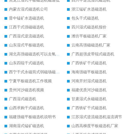
黑龙江湿式平板磁选机磁通低
四川半逆流湿式磁选机
内蒙古湿式磁选机公司
浙江锰矿水选磁选机
晋中锰矿水选磁选机
包头干式磁选机
江西干式强磁磁选机
四川湿式磁选机报价
广西湿式逆流磁选机
潍坊平板磁选机厂家
山东湿式平板磁选机
云南高强磁磁选机厂家
湖北高强磁磁选机可以去氧化铝
广西超强皮带辊式磁选机
山东四辊干式磁选机
广西铁矿干式磁选机
西宁干式永磁筒式弱磁场磁选机结构图
海南强磁平板磁选机
宁夏平板磁选机工作视频
河南开封湿式磁选机
贵州河沙磁选机视频
福建优质河沙磁选机
广西湿式磁选机
甘肃湿式永磁磁选机
山西求购干式磁选机
广西铁矿干式磁选机
福建强磁平板磁选机说明书
江苏湿式逆流磁选机溢流调节
湖南湿式锰矿磁选机
山西高梯度平板磁选机厂家