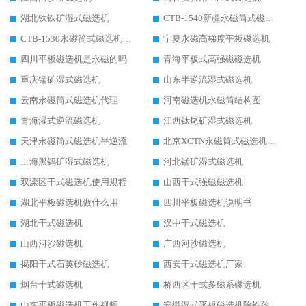
湖北钛铁矿湿式磁选机
CTB-1540新疆永磁筒式磁选机
CTB-1530永磁筒式磁选机代理商
宁夏永磁高梯度平板磁选机
四川平板磁选机是永磁的吗
青海平板式高强磁磁选机
重庆锰矿湿式磁选机
山东半逆流湿式磁选机
云南永磁筒式磁选机代理
河南磁选机永磁筒结构图
青海湿式逆流磁选机
江西钛尾矿湿式磁选机
天津永磁筒式磁选机半逆流
北京XCTN永磁筒式磁选机磁块位置
上海黑钨矿湿式磁选机
河北锰矿湿式磁选机
双滦区干式磁选机使用规程
山西干式强磁磁选机
湖北平板磁选机做什么用
四川平板磁选机说明书
湖北干式磁选机
汉中干式磁选机
山西河沙磁选机
广西河沙磁选机
揭阳干式石英砂磁选机
西安干式磁选机厂家
烟台干式磁选机
桥西区干式多磁系磁选机
山东平板磁选机工作视频
安徽湿式平板磁选机除铁效果怎么样