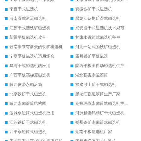
宁夏干式磁选机
安徽铁矿干式磁选机
海南湿式逆流磁选机
黑龙江钛尾矿湿式磁选机
江苏干式选铁矿磁选机
兴安盟干式磁选机技术规范
新疆平板磁选机皮带
甘肃永磁筒式磁选机备件
云南未来有前景的铁矿磁选机
河北一站式的铁矿磁选机
宁夏平板磁选机适用场合
四川锰矿平板磁选
乌海干式磁选机的应用
陕西平板全自动磁选机生产厂家
广西平板高梯度磁选机
湖北强磁永磁滚筒
陕西皮带永磁滚筒
福建砂土矿干式磁选机
北京铁矿干式磁选机
黑龙江强磁滚筒生产厂家
陕西永磁滚筒结构图
克拉玛依永磁筒式磁选机主要技术参数
运城永磁筒式磁选机应用
河源精选钨精矿干式磁选机
江苏铁矿干式磁选机
朔州铁矿永磁筒式磁选机
四平永磁筒式磁选机
湖南平板磁选机厂家