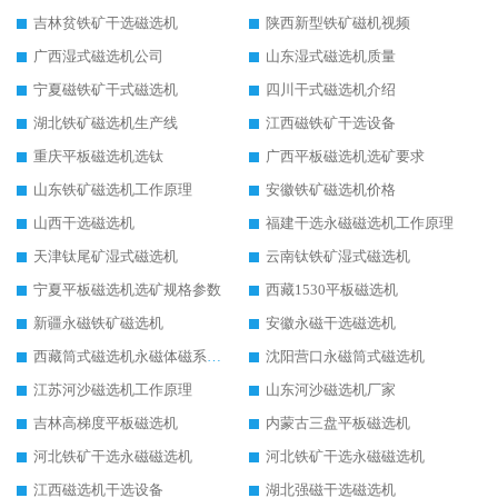
吉林贫铁矿干选磁选机
陕西新型铁矿磁机视频
广西湿式磁选机公司
山东湿式磁选机质量
宁夏磁铁矿干式磁选机
四川干式磁选机介绍
湖北铁矿磁选机生产线
江西磁铁矿干选设备
重庆平板磁选机选钛
广西平板磁选机选矿要求
山东铁矿磁选机工作原理
安徽铁矿磁选机价格
山西干选磁选机
福建干选永磁磁选机工作原理
天津钛尾矿湿式磁选机
云南钛铁矿湿式磁选机
宁夏平板磁选机选矿规格参数
西藏1530平板磁选机
新疆永磁铁矿磁选机
安徽永磁干选磁选机
西藏筒式磁选机永磁体磁系设计
沈阳营口永磁筒式磁选机
江苏河沙磁选机工作原理
山东河沙磁选机厂家
吉林高梯度平板磁选机
内蒙古三盘平板磁选机
河北铁矿干选永磁磁选机
河北铁矿干选永磁磁选机
江西磁选机干选设备
湖北强磁干选磁选机