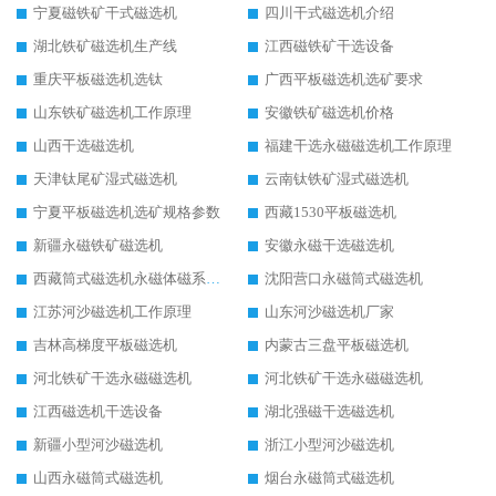
宁夏磁铁矿干式磁选机
四川干式磁选机介绍
湖北铁矿磁选机生产线
江西磁铁矿干选设备
重庆平板磁选机选钛
广西平板磁选机选矿要求
山东铁矿磁选机工作原理
安徽铁矿磁选机价格
山西干选磁选机
福建干选永磁磁选机工作原理
天津钛尾矿湿式磁选机
云南钛铁矿湿式磁选机
宁夏平板磁选机选矿规格参数
西藏1530平板磁选机
新疆永磁铁矿磁选机
安徽永磁干选磁选机
西藏筒式磁选机永磁体磁系设计
沈阳营口永磁筒式磁选机
江苏河沙磁选机工作原理
山东河沙磁选机厂家
吉林高梯度平板磁选机
内蒙古三盘平板磁选机
河北铁矿干选永磁磁选机
河北铁矿干选永磁磁选机
江西磁选机干选设备
湖北强磁干选磁选机
新疆小型河沙磁选机
浙江小型河沙磁选机
山西永磁筒式磁选机
烟台永磁筒式磁选机