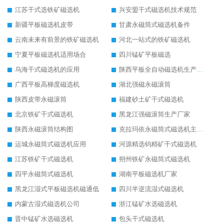
江苏干式选铁矿磁选机
兴安盟干式磁选机技术规范
新疆平板磁选机皮带
甘肃永磁筒式磁选机备件
云南未来有前景的铁矿磁选机
河北一站式的铁矿磁选机
宁夏平板磁选机适用场合
四川锰矿平板磁选
乌海干式磁选机的应用
陕西平板全自动磁选机生产厂家
广西平板高梯度磁选机
湖北强磁永磁滚筒
陕西皮带永磁滚筒
福建砂土矿干式磁选机
北京铁矿干式磁选机
黑龙江强磁滚筒生产厂家
陕西永磁滚筒结构图
克拉玛依永磁筒式磁选机主要技术参数
运城永磁筒式磁选机应用
河源精选钨精矿干式磁选机
江苏铁矿干式磁选机
朔州铁矿永磁筒式磁选机
四平永磁筒式磁选机
湖南平板磁选机厂家
黑龙江湿式平板磁选机磁通低
四川半逆流湿式磁选机
内蒙古湿式磁选机公司
浙江锰矿水选磁选机
晋中锰矿水选磁选机
包头干式磁选机