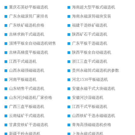
重庆石英砂平板磁选机
海南超大型平板式磁选机
广东永磁滚筒厂家排名
海南永磁滚筒磁块安装
广东铁矿磁选机价格
福建干选铁矿磁选机
吉林求购干式磁选机
陕西矿石干式磁选机
淄博平板全自动磁选机销售
广东平板干选磁选机
吉林高梯度平板磁选机
陕西平板全自动磁选机
江西干式磁选机
浙江三盘干式磁选机
山西永磁强磁磁选机
贵州永磁筒式磁选机的参数
河南平板磁选机
河北1530平板磁选机
山东销售干式磁选机
安徽永磁干式大块磁选机
山东河沙磁选机厂家价格
安徽河沙湿磁选机
广西三盘平板磁选机
江西干式平板磁选机
云南锰矿干式磁选机
山西铁矿干选永磁磁选机
甘肃贫铁矿干选磁选机
青海高强磁磁选机价格
新疆干粉永磁选机
上海永磁式磁选机