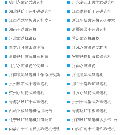
德州永磁筒式磁选机
广东湛江永磁筒式磁选机
湖北铁矿干选永磁磁选机
江西贫铁矿干选磁选机
江西湿式平板磁选机皮带
浙江平板磁选机选矿要求
湖南干选磁选机
新疆皮带干选磁选机
河北磁选机设备
重庆磁选机价格
黑龙江强磁永磁滚筒
江苏永磁滚筒结构图
新疆铁矿磁选机有多重
安徽铁尾矿湿式磁选机
辽宁永磁滚筒的优缺点
河南永磁滚筒
河南顺流磁选机工作原理视频
河北顺流式磁选机
贵州履带式干选磁选机
邢台干选铁矿磁选机厂
贺州永磁筒式磁选机
甘肃永磁筒式磁选机
青海贫铁矿干式磁选机
贵州干式辊式强磁选机
西藏平板磁选机适用场合
青海锰矿平板磁选机
辽宁铁矿磁选机如何配置
河南铁矿磁选机多少钱1台
内蒙古干式高梯度磁选机选铁
山西密封干式选铁磁选机