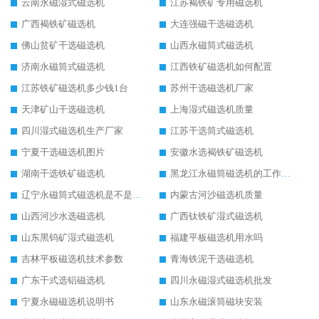
云南永磁湿式磁选机
江苏褐铁矿专用磁选机
广西褐铁矿磁选机
大连强磁干选磁选机
佛山贫矿干选磁选机
山西永磁筒式磁选机
济南永磁筒式磁选机
江西铁矿磁选机如何配置
江苏铁矿磁选机多少钱1台
苏州干选磁选机厂家
天津矿山干选磁选机
上海湿式磁选机质量
四川湿式磁选机生产厂家
江苏干选筒式磁选机
宁夏干选磁选机图片
安徽水选褐铁矿磁选机
湖南干选铁矿磁选机
黑龙江永磁筒磁选机的工作原理
辽宁永磁筒式磁选机是不是强磁
内蒙古河沙磁选机质量
山西河沙水选磁选机
广西钛铁矿湿式磁选机
山东黑钨矿湿式磁选机
福建平板磁选机用水吗
吉林平板磁选机技术参数
青海铁泥干选磁选机
广东干式选铝磁选机
四川永磁湿式磁选机批发
宁夏永磁磁选机说明书
山东永磁滚筒磁块安装