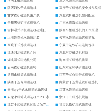
河南永磁式磁选机
重庆永磁筒式磁选机
陕西河沙干式磁选机
重庆干式磁选机安全操作规程
甘肃铁矿磁选机生产线
湖北铁矿磁选机如何配置
贵州黑钨矿湿式磁选机
广东永磁湿式磁选机
吉林湿式平板磁选机磁通低
陕西平板磁选机的工作原理
上海磁选机永磁筒组装
云南永磁筒式磁选机筒瓦
西藏干式选铁磁选机
宁夏干选铁矿磁选机价格
江西河沙磁选机介绍
湖北河沙磁选机材质
湖北湿式磁选机公司
海南湿式磁选机质量
云南铁矿磁选机价格
山东水选褐铁矿磁选机
益阳永磁筒式磁选机
江西干式永磁带式磁选机
陕西干选专用磁选机
内蒙古干选黄硫铁矿磁选机
青海tyg干式永磁筒式磁选机
江苏永磁筒式磁选机
安徽永磁筒式磁选机生产厂家
浙江干式磁选机规格
江苏干式磁选机的四点保养秘籍
甘肃钛铁矿湿式磁选机