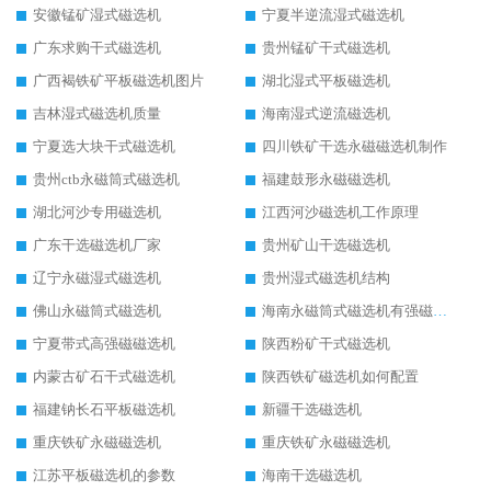
安徽锰矿湿式磁选机
宁夏半逆流湿式磁选机
广东求购干式磁选机
贵州锰矿干式磁选机
广西褐铁矿平板磁选机图片
湖北湿式平板磁选机
吉林湿式磁选机质量
海南湿式逆流磁选机
宁夏选大块干式磁选机
四川铁矿干选永磁磁选机制作
贵州ctb永磁筒式磁选机
福建鼓形永磁磁选机
湖北河沙专用磁选机
江西河沙磁选机工作原理
广东干选磁选机厂家
贵州矿山干选磁选机
辽宁永磁湿式磁选机
贵州湿式磁选机结构
佛山永磁筒式磁选机
海南永磁筒式磁选机有强磁的吗
宁夏带式高强磁磁选机
陕西粉矿干式磁选机
内蒙古矿石干式磁选机
陕西铁矿磁选机如何配置
福建钠长石平板磁选机
新疆干选磁选机
重庆铁矿永磁磁选机
重庆铁矿永磁磁选机
江苏平板磁选机的参数
海南干选磁选机