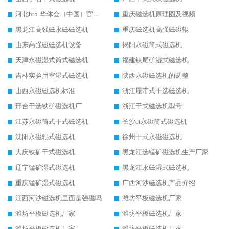
河北hth·华体会（中国）官方网站-hth.com 工作视频
重庆磁选机原理图及视频
黑龙江高强磁永磁磁选机
重庆磁选机高强磁磁辊
山东高强磁磁选机设备
揭阳永磁筒式磁选机
天津永磁湿式筒式磁选机
福建钛尾矿湿式磁选机
吉林实验用室湿式磁选机
陕西永磁磁选机的调整
山西永磁磁选机标准
浙江履带式干选磁选机
邢台干选铁矿磁选机厂
浙江干式磁选机型号
江苏永磁筒式干式磁选机
长沙ct永磁筒式磁选机
沈阳永磁辊式磁选机
徐州干式永磁磁选机
大庆铁矿干式磁选机
黑龙江选锰矿磁选机生产厂家
辽宁锰矿湿式磁选机
黑龙江永磁湿式磁选机
重庆锰矿湿式磁选机
广西河沙磁选机产品介绍
江西河沙磁选机里面是强磁吗
潍坊平板磁选机厂家
潍坊平板磁选机厂家
潍坊平板磁选机厂家
潍坊平板磁选机厂家
潍坊平板磁选机厂家