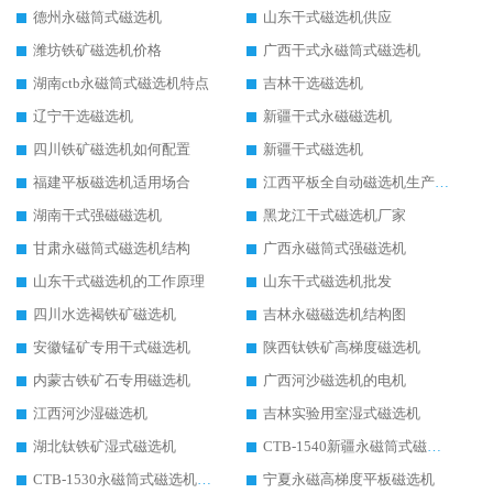
德州永磁筒式磁选机
山东干式磁选机供应
潍坊铁矿磁选机价格
广西干式永磁筒式磁选机
湖南ctb永磁筒式磁选机特点
吉林干选磁选机
辽宁干选磁选机
新疆干式永磁磁选机
四川铁矿磁选机如何配置
新疆干式磁选机
福建平板磁选机适用场合
江西平板全自动磁选机生产厂家
湖南干式强磁磁选机
黑龙江干式磁选机厂家
甘肃永磁筒式磁选机结构
广西永磁筒式强磁选机
山东干式磁选机的工作原理
山东干式磁选机批发
四川水选褐铁矿磁选机
吉林永磁磁选机结构图
安徽锰矿专用干式磁选机
陕西钛铁矿高梯度磁选机
内蒙古铁矿石专用磁选机
广西河沙磁选机的电机
江西河沙湿磁选机
吉林实验用室湿式磁选机
湖北钛铁矿湿式磁选机
CTB-1540新疆永磁筒式磁选机
CTB-1530永磁筒式磁选机代理商
宁夏永磁高梯度平板磁选机