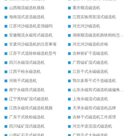
山西顺流磁选机规格
重庆顺流磁选机
海南湿式逆流磁选机
江西实验用室湿式磁选机
江苏河沙磁选机是强磁吗
河北河沙磁选机
安徽顺流永磁筒式磁选机
湖南顺流磁选机跑铁精粉怎么处理
甘肃河沙磁选机的注意事项
河北河沙磁选机价格
江苏干式选除铁磁选机型号
吉林铁矿干选磁选机
四川永磁湿式磁选机
广西锰矿湿式磁选机
江西干粉永磁选机
江苏干式永磁磁选机
河南干式磁选机
鄂尔多斯干式干选磁选机
南宁永磁筒式磁选机
山东永磁筒式磁选机磁偏角怎么调整
辽宁黑钨矿湿式磁选机
上海永磁湿式磁选机
江西永磁筒式磁选机视频
天津永磁筒式磁选机品牌
广东干式铁粉磁选机
吉林干式磁选机工作原理
四川锰矿湿式磁选机
河北半逆流湿式磁选机
山西矿石干式磁选机
广西干式大块磁选机