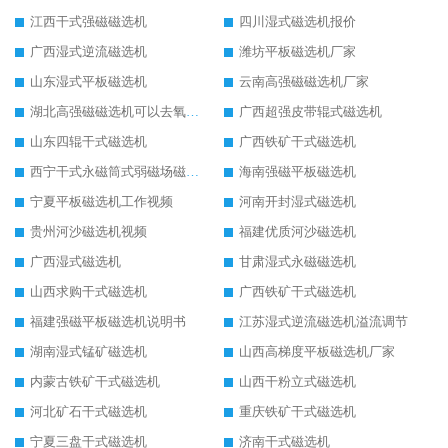
江西干式强磁磁选机
四川湿式磁选机报价
广西湿式逆流磁选机
潍坊平板磁选机厂家
山东湿式平板磁选机
云南高强磁磁选机厂家
湖北高强磁磁选机可以去氧化铝
广西超强皮带辊式磁选机
山东四辊干式磁选机
广西铁矿干式磁选机
西宁干式永磁筒式弱磁场磁选机结构图
海南强磁平板磁选机
宁夏平板磁选机工作视频
河南开封湿式磁选机
贵州河沙磁选机视频
福建优质河沙磁选机
广西湿式磁选机
甘肃湿式永磁磁选机
山西求购干式磁选机
广西铁矿干式磁选机
福建强磁平板磁选机说明书
江苏湿式逆流磁选机溢流调节
湖南湿式锰矿磁选机
山西高梯度平板磁选机厂家
内蒙古铁矿干式磁选机
山西干粉立式磁选机
河北矿石干式磁选机
重庆铁矿干式磁选机
宁夏三盘干式磁选机
济南干式磁选机