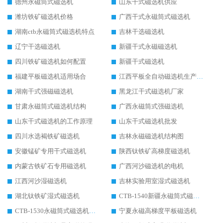
德州永磁筒式磁选机
山东干式磁选机供应
潍坊铁矿磁选机价格
广西干式永磁筒式磁选机
湖南ctb永磁筒式磁选机特点
吉林干选磁选机
辽宁干选磁选机
新疆干式永磁磁选机
四川铁矿磁选机如何配置
新疆干式磁选机
福建平板磁选机适用场合
江西平板全自动磁选机生产厂家
湖南干式强磁磁选机
黑龙江干式磁选机厂家
甘肃永磁筒式磁选机结构
广西永磁筒式强磁选机
山东干式磁选机的工作原理
山东干式磁选机批发
四川水选褐铁矿磁选机
吉林永磁磁选机结构图
安徽锰矿专用干式磁选机
陕西钛铁矿高梯度磁选机
内蒙古铁矿石专用磁选机
广西河沙磁选机的电机
江西河沙湿磁选机
吉林实验用室湿式磁选机
湖北钛铁矿湿式磁选机
CTB-1540新疆永磁筒式磁选机
CTB-1530永磁筒式磁选机代理商
宁夏永磁高梯度平板磁选机