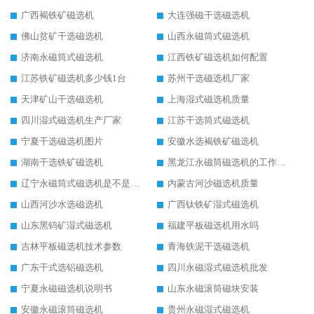
广西褐铁矿磁选机
大连强磁干选磁选机
佛山贫矿干选磁选机
山西永磁筒式磁选机
济南永磁筒式磁选机
江西铁矿磁选机如何配置
江苏铁矿磁选机多少钱1台
苏州干选磁选机厂家
天津矿山干选磁选机
上海湿式磁选机质量
四川湿式磁选机生产厂家
江苏干选筒式磁选机
宁夏干选磁选机图片
安徽水选褐铁矿磁选机
湖南干选铁矿磁选机
黑龙江永磁筒磁选机的工作原理
辽宁永磁筒式磁选机是不是强磁
内蒙古河沙磁选机质量
山西河沙水选磁选机
广西钛铁矿湿式磁选机
山东黑钨矿湿式磁选机
福建平板磁选机用水吗
吉林平板磁选机技术参数
青海铁泥干选磁选机
广东干式选铝磁选机
四川永磁湿式磁选机批发
宁夏永磁磁选机说明书
山东永磁滚筒磁块安装
安徽永磁滚筒磁选机
贵州永磁湿式磁选机