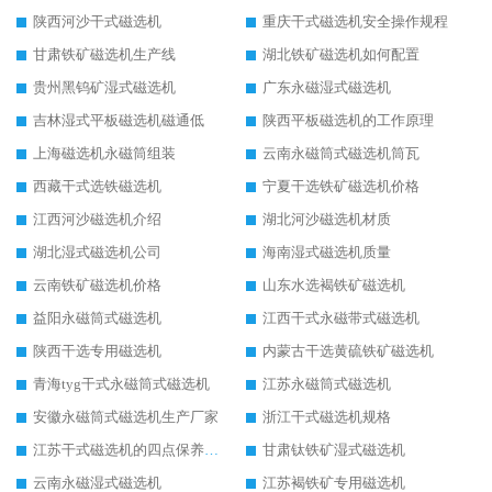
陕西河沙干式磁选机
重庆干式磁选机安全操作规程
甘肃铁矿磁选机生产线
湖北铁矿磁选机如何配置
贵州黑钨矿湿式磁选机
广东永磁湿式磁选机
吉林湿式平板磁选机磁通低
陕西平板磁选机的工作原理
上海磁选机永磁筒组装
云南永磁筒式磁选机筒瓦
西藏干式选铁磁选机
宁夏干选铁矿磁选机价格
江西河沙磁选机介绍
湖北河沙磁选机材质
湖北湿式磁选机公司
海南湿式磁选机质量
云南铁矿磁选机价格
山东水选褐铁矿磁选机
益阳永磁筒式磁选机
江西干式永磁带式磁选机
陕西干选专用磁选机
内蒙古干选黄硫铁矿磁选机
青海tyg干式永磁筒式磁选机
江苏永磁筒式磁选机
安徽永磁筒式磁选机生产厂家
浙江干式磁选机规格
江苏干式磁选机的四点保养秘籍
甘肃钛铁矿湿式磁选机
云南永磁湿式磁选机
江苏褐铁矿专用磁选机