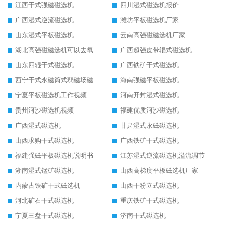
江西干式强磁磁选机
四川湿式磁选机报价
广西湿式逆流磁选机
潍坊平板磁选机厂家
山东湿式平板磁选机
云南高强磁磁选机厂家
湖北高强磁磁选机可以去氧化铝
广西超强皮带辊式磁选机
山东四辊干式磁选机
广西铁矿干式磁选机
西宁干式永磁筒式弱磁场磁选机结构图
海南强磁平板磁选机
宁夏平板磁选机工作视频
河南开封湿式磁选机
贵州河沙磁选机视频
福建优质河沙磁选机
广西湿式磁选机
甘肃湿式永磁磁选机
山西求购干式磁选机
广西铁矿干式磁选机
福建强磁平板磁选机说明书
江苏湿式逆流磁选机溢流调节
湖南湿式锰矿磁选机
山西高梯度平板磁选机厂家
内蒙古铁矿干式磁选机
山西干粉立式磁选机
河北矿石干式磁选机
重庆铁矿干式磁选机
宁夏三盘干式磁选机
济南干式磁选机