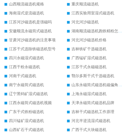
山西顺流磁选机规格
重庆顺流磁选机
海南湿式逆流磁选机
江西实验用室湿式磁选机
江苏河沙磁选机是强磁吗
河北河沙磁选机
安徽顺流永磁筒式磁选机
湖南顺流磁选机跑铁精粉怎么处理
甘肃河沙磁选机的注意事项
河北河沙磁选机价格
江苏干式选除铁磁选机型号
吉林铁矿干选磁选机
四川永磁湿式磁选机
广西锰矿湿式磁选机
江西干粉永磁选机
江苏干式永磁磁选机
河南干式磁选机
鄂尔多斯干式干选磁选机
南宁永磁筒式磁选机
山东永磁筒式磁选机磁偏角怎么调整
辽宁黑钨矿湿式磁选机
上海永磁湿式磁选机
江西永磁筒式磁选机视频
天津永磁筒式磁选机品牌
广东干式铁粉磁选机
吉林干式磁选机工作原理
四川锰矿湿式磁选机
河北半逆流湿式磁选机
山西矿石干式磁选机
广西干式大块磁选机