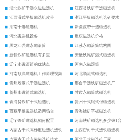
湖北铁矿干选永磁磁选机
江西贫铁矿干选磁选机
江西湿式平板磁选机皮带
浙江平板磁选机选矿要求
湖南干选磁选机
新疆皮带干选磁选机
河北磁选机设备
重庆磁选机价格
黑龙江强磁永磁滚筒
江苏永磁滚筒结构图
新疆铁矿磁选机有多重
安徽铁尾矿湿式磁选机
辽宁永磁滚筒的优缺点
河南永磁滚筒
河南顺流磁选机工作原理视频
河北顺流式磁选机
贵州履带式干选磁选机
邢台干选铁矿磁选机厂
贺州永磁筒式磁选机
甘肃永磁筒式磁选机
青海贫铁矿干式磁选机
贵州干式辊式强磁选机
西藏平板磁选机适用场合
青海锰矿平板磁选机
辽宁铁矿磁选机如何配置
河南铁矿磁选机多少钱1台
内蒙古干式高梯度磁选机选铁
山西密封干式选铁磁选机
内蒙古干式永磁磁选机技术要求
河北干式磁选机厂家