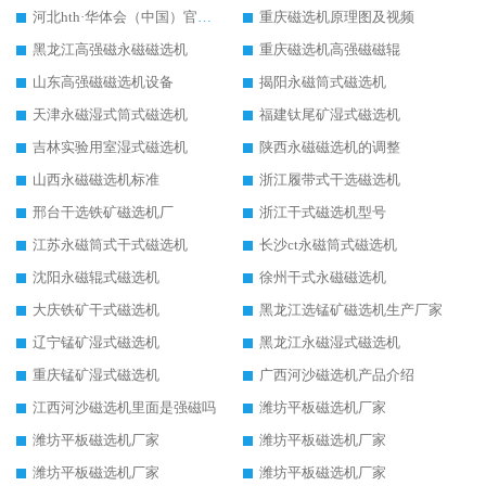
河北hth·华体会（中国）官方网站-hth.com 工作视频
重庆磁选机原理图及视频
黑龙江高强磁永磁磁选机
重庆磁选机高强磁磁辊
山东高强磁磁选机设备
揭阳永磁筒式磁选机
天津永磁湿式筒式磁选机
福建钛尾矿湿式磁选机
吉林实验用室湿式磁选机
陕西永磁磁选机的调整
山西永磁磁选机标准
浙江履带式干选磁选机
邢台干选铁矿磁选机厂
浙江干式磁选机型号
江苏永磁筒式干式磁选机
长沙ct永磁筒式磁选机
沈阳永磁辊式磁选机
徐州干式永磁磁选机
大庆铁矿干式磁选机
黑龙江选锰矿磁选机生产厂家
辽宁锰矿湿式磁选机
黑龙江永磁湿式磁选机
重庆锰矿湿式磁选机
广西河沙磁选机产品介绍
江西河沙磁选机里面是强磁吗
潍坊平板磁选机厂家
潍坊平板磁选机厂家
潍坊平板磁选机厂家
潍坊平板磁选机厂家
潍坊平板磁选机厂家