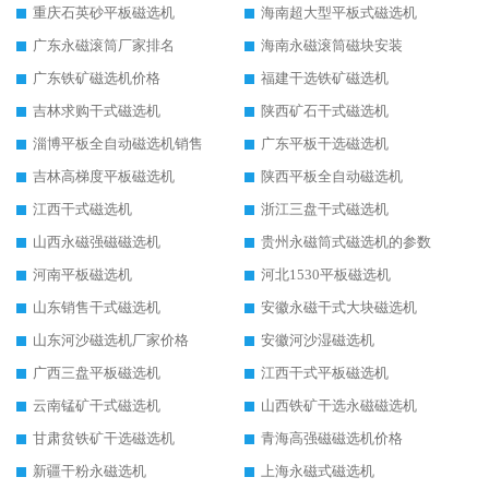
重庆石英砂平板磁选机
海南超大型平板式磁选机
广东永磁滚筒厂家排名
海南永磁滚筒磁块安装
广东铁矿磁选机价格
福建干选铁矿磁选机
吉林求购干式磁选机
陕西矿石干式磁选机
淄博平板全自动磁选机销售
广东平板干选磁选机
吉林高梯度平板磁选机
陕西平板全自动磁选机
江西干式磁选机
浙江三盘干式磁选机
山西永磁强磁磁选机
贵州永磁筒式磁选机的参数
河南平板磁选机
河北1530平板磁选机
山东销售干式磁选机
安徽永磁干式大块磁选机
山东河沙磁选机厂家价格
安徽河沙湿磁选机
广西三盘平板磁选机
江西干式平板磁选机
云南锰矿干式磁选机
山西铁矿干选永磁磁选机
甘肃贫铁矿干选磁选机
青海高强磁磁选机价格
新疆干粉永磁选机
上海永磁式磁选机