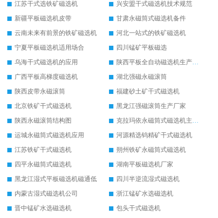
江苏干式选铁矿磁选机
兴安盟干式磁选机技术规范
新疆平板磁选机皮带
甘肃永磁筒式磁选机备件
云南未来有前景的铁矿磁选机
河北一站式的铁矿磁选机
宁夏平板磁选机适用场合
四川锰矿平板磁选
乌海干式磁选机的应用
陕西平板全自动磁选机生产厂家
广西平板高梯度磁选机
湖北强磁永磁滚筒
陕西皮带永磁滚筒
福建砂土矿干式磁选机
北京铁矿干式磁选机
黑龙江强磁滚筒生产厂家
陕西永磁滚筒结构图
克拉玛依永磁筒式磁选机主要技术参数
运城永磁筒式磁选机应用
河源精选钨精矿干式磁选机
江苏铁矿干式磁选机
朔州铁矿永磁筒式磁选机
四平永磁筒式磁选机
湖南平板磁选机厂家
黑龙江湿式平板磁选机磁通低
四川半逆流湿式磁选机
内蒙古湿式磁选机公司
浙江锰矿水选磁选机
晋中锰矿水选磁选机
包头干式磁选机