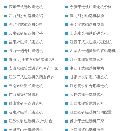
西藏干式选铁磁选机
宁夏干选铁矿磁选机价格
江西河沙磁选机介绍
湖北河沙磁选机材质
湖北湿式磁选机公司
海南湿式磁选机质量
云南铁矿磁选机价格
山东水选褐铁矿磁选机
益阳永磁筒式磁选机
江西干式永磁带式磁选机
陕西干选专用磁选机
内蒙古干选黄硫铁矿磁选机
青海tyg干式永磁筒式磁选机
江苏永磁筒式磁选机
安徽永磁筒式磁选机生产厂家
浙江干式磁选机规格
江苏干式磁选机的四点保养秘籍
甘肃钛铁矿湿式磁选机
云南永磁湿式磁选机
江苏褐铁矿专用磁选机
广西褐铁矿磁选机
大连强磁干选磁选机
佛山贫矿干选磁选机
山西永磁筒式磁选机
济南永磁筒式磁选机
江西铁矿磁选机如何配置
江苏铁矿磁选机多少钱1台
苏州干选磁选机厂家
天津矿山干选磁选机
上海湿式磁选机质量