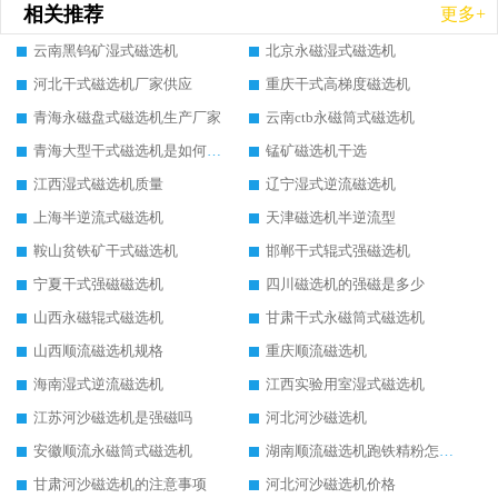
相关推荐
更多+
云南黑钨矿湿式磁选机
北京永磁湿式磁选机
河北干式磁选机厂家供应
重庆干式高梯度磁选机
青海永磁盘式磁选机生产厂家
云南ctb永磁筒式磁选机
青海大型干式磁选机是如何选矿的
锰矿磁选机干选
江西湿式磁选机质量
辽宁湿式逆流磁选机
上海半逆流式磁选机
天津磁选机半逆流型
鞍山贫铁矿干式磁选机
邯郸干式辊式强磁选机
宁夏干式强磁磁选机
四川磁选机的强磁是多少
山西永磁辊式磁选机
甘肃干式永磁筒式磁选机
山西顺流磁选机规格
重庆顺流磁选机
海南湿式逆流磁选机
江西实验用室湿式磁选机
江苏河沙磁选机是强磁吗
河北河沙磁选机
安徽顺流永磁筒式磁选机
湖南顺流磁选机跑铁精粉怎么处理
甘肃河沙磁选机的注意事项
河北河沙磁选机价格