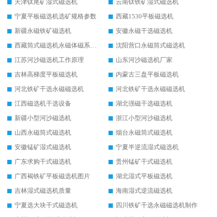
天津钛尾矿湿式磁选机
云南钛铁矿湿式磁选机
宁夏平板磁选机选矿规格参数
西藏1530平板磁选机
新疆永磁铁矿磁选机
安徽永磁干选磁选机
西藏筒式磁选机永磁体磁系设计
沈阳营口永磁筒式磁选机
江苏河沙磁选机工作原理
山东河沙磁选机厂家
吉林高梯度平板磁选机
内蒙古三盘平板磁选机
河北铁矿干选永磁磁选机
河北铁矿干选永磁磁选机
江西磁选机干选设备
湖北强磁干选磁选机
新疆小型河沙磁选机
浙江小型河沙磁选机
山西永磁筒式磁选机
烟台永磁筒式磁选机
安徽锰矿湿式磁选机
宁夏半逆流湿式磁选机
广东求购干式磁选机
贵州锰矿干式磁选机
广西褐铁矿平板磁选机图片
湖北湿式平板磁选机
吉林湿式磁选机质量
海南湿式逆流磁选机
宁夏选大块干式磁选机
四川铁矿干选永磁磁选机制作