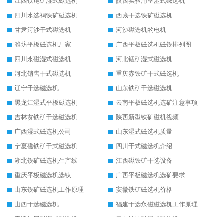
江西钛尾矿湿式磁选机
陕西实验用室湿式磁选机
四川水选褐铁矿磁选机
西藏干选铁矿磁选机
甘肃河沙干式磁选机
河沙磁选机的电机
潍坊平板磁选机厂家
广西平板磁选机磁铁排列图
四川永磁湿式磁选机
河北锰矿湿式磁选机
河北销售干式磁选机
重庆赤铁矿干式磁选机
辽宁干选磁选机
山东铁矿干选磁选机
黑龙江湿式平板磁选机
云南平板磁选机选矿注意事项
吉林贫铁矿干选磁选机
陕西新型铁矿磁机视频
广西湿式磁选机公司
山东湿式磁选机质量
宁夏磁铁矿干式磁选机
四川干式磁选机介绍
湖北铁矿磁选机生产线
江西磁铁矿干选设备
重庆平板磁选机选钛
广西平板磁选机选矿要求
山东铁矿磁选机工作原理
安徽铁矿磁选机价格
山西干选磁选机
福建干选永磁磁选机工作原理