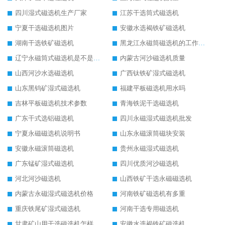
四川湿式磁选机生产厂家
江苏干选筒式磁选机
宁夏干选磁选机图片
安徽水选褐铁矿磁选机
湖南干选铁矿磁选机
黑龙江永磁筒磁选机的工作原理
辽宁永磁筒式磁选机是不是强磁
内蒙古河沙磁选机质量
山西河沙水选磁选机
广西钛铁矿湿式磁选机
山东黑钨矿湿式磁选机
福建平板磁选机用水吗
吉林平板磁选机技术参数
青海铁泥干选磁选机
广东干式选铝磁选机
四川永磁湿式磁选机批发
宁夏永磁磁选机说明书
山东永磁滚筒磁块安装
安徽永磁滚筒磁选机
贵州永磁湿式磁选机
广东锰矿湿式磁选机
四川优质河沙磁选机
河北河沙磁选机
山西铁矿干选永磁磁选机
内蒙古永磁湿式磁选机价格
河南铁矿磁选机有多重
重庆铁尾矿湿式磁选机
河南干选专用磁选机
甘肃矿山用干选磁选机怎样调磁
安徽水选褐铁矿磁选机