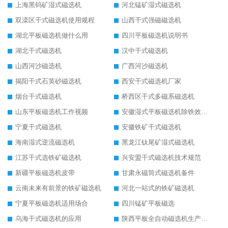
上海黑钨矿湿式磁选机
河北锰矿湿式磁选机
双滦区干式磁选机使用规程
山西干式强磁磁选机
湖北平板磁选机做什么用
四川平板磁选机说明书
湖北干式磁选机
汉中干式磁选机
山西河沙磁选机
广西河沙磁选机
揭阳干式石英砂磁选机
西安干式磁选机厂家
烟台干式磁选机
桥西区干式多磁系磁选机
山东平板磁选机工作视频
安徽湿式平板磁选机除铁效果怎么样
宁夏干式磁选机
安徽铁矿干式磁选机
海南湿式逆流磁选机
黑龙江钛尾矿湿式磁选机
江苏干式选铁矿磁选机
兴安盟干式磁选机技术规范
新疆平板磁选机皮带
甘肃永磁筒式磁选机备件
云南未来有前景的铁矿磁选机
河北一站式的铁矿磁选机
宁夏平板磁选机适用场合
四川锰矿平板磁选
乌海干式磁选机的应用
陕西平板全自动磁选机生产厂家