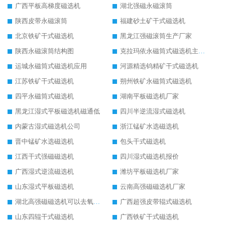
广西平板高梯度磁选机
湖北强磁永磁滚筒
陕西皮带永磁滚筒
福建砂土矿干式磁选机
北京铁矿干式磁选机
黑龙江强磁滚筒生产厂家
陕西永磁滚筒结构图
克拉玛依永磁筒式磁选机主要技术参数
运城永磁筒式磁选机应用
河源精选钨精矿干式磁选机
江苏铁矿干式磁选机
朔州铁矿永磁筒式磁选机
四平永磁筒式磁选机
湖南平板磁选机厂家
黑龙江湿式平板磁选机磁通低
四川半逆流湿式磁选机
内蒙古湿式磁选机公司
浙江锰矿水选磁选机
晋中锰矿水选磁选机
包头干式磁选机
江西干式强磁磁选机
四川湿式磁选机报价
广西湿式逆流磁选机
潍坊平板磁选机厂家
山东湿式平板磁选机
云南高强磁磁选机厂家
湖北高强磁磁选机可以去氧化铝
广西超强皮带辊式磁选机
山东四辊干式磁选机
广西铁矿干式磁选机