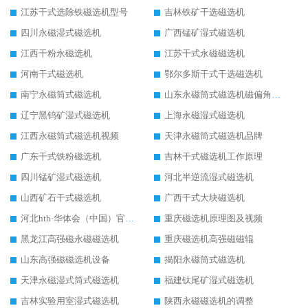
江苏干式选除铁磁选机型号
吉林铁矿干选磁选机
四川永磁湿式磁选机
广西锰矿湿式磁选机
江西干粉永磁选机
江苏干式永磁磁选机
河南干式磁选机
鄂尔多斯干式干选磁选机
南宁永磁筒式磁选机
山东永磁筒式磁选机磁偏角怎么调整
辽宁黑钨矿湿式磁选机
上海永磁湿式磁选机
江西永磁筒式磁选机视频
天津永磁筒式磁选机品牌
广东干式铁粉磁选机
吉林干式磁选机工作原理
四川锰矿湿式磁选机
河北半逆流湿式磁选机
山西矿石干式磁选机
广西干式大块磁选机
河北hth·华体会（中国）官方网站-hth.com 工作视频
重庆磁选机原理图及视频
黑龙江高强磁永磁磁选机
重庆磁选机高强磁磁辊
山东高强磁磁选机设备
揭阳永磁筒式磁选机
天津永磁湿式筒式磁选机
福建钛尾矿湿式磁选机
吉林实验用室湿式磁选机
陕西永磁磁选机的调整