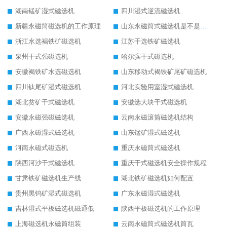
湖南锰矿湿式磁选机
四川湿式逆流磁选机
新疆永磁筒磁选机的工作原理
山东永磁筒式磁选机是不是强磁
浙江水选褐铁矿磁选机
江苏干选铁矿磁选机
泉州干式强磁选机
哈尔滨干式磁选机
安徽褐铁矿水选磁选机
山东移动式褐铁矿尾矿磁选机
四川钛尾矿湿式磁选机
河北实验用室湿式磁选机
湖北贫矿干式磁选机
安徽选大块干式磁选机
安徽永磁强磁磁选机
云南永磁滚筒磁选机结构
广西永磁湿式磁选机
山东锰矿湿式磁选机
河南永磁式磁选机
重庆永磁筒式磁选机
陕西河沙干式磁选机
重庆干式磁选机安全操作规程
甘肃铁矿磁选机生产线
湖北铁矿磁选机如何配置
贵州黑钨矿湿式磁选机
广东永磁湿式磁选机
吉林湿式平板磁选机磁通低
陕西平板磁选机的工作原理
上海磁选机永磁筒组装
云南永磁筒式磁选机筒瓦