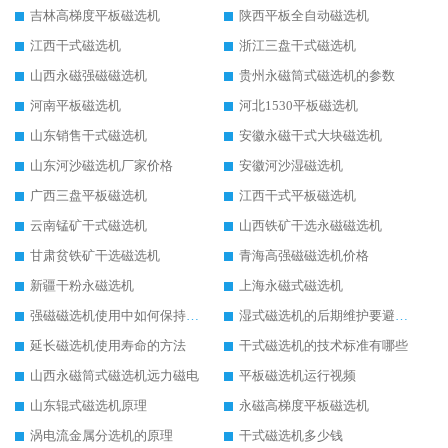
吉林高梯度平板磁选机
陕西平板全自动磁选机
江西干式磁选机
浙江三盘干式磁选机
山西永磁强磁磁选机
贵州永磁筒式磁选机的参数
河南平板磁选机
河北1530平板磁选机
山东销售干式磁选机
安徽永磁干式大块磁选机
山东河沙磁选机厂家价格
安徽河沙湿磁选机
广西三盘平板磁选机
江西干式平板磁选机
云南锰矿干式磁选机
山西铁矿干选永磁磁选机
甘肃贫铁矿干选磁选机
青海高强磁磁选机价格
新疆干粉永磁选机
上海永磁式磁选机
强磁磁选机使用中如何保持其顺畅运行
湿式磁选机的后期维护要避开哪些坑
延长磁选机使用寿命的方法
干式磁选机的技术标准有哪些
山西永磁筒式磁选机远力磁电
平板磁选机运行视频
山东辊式磁选机原理
永磁高梯度平板磁选机
涡电流金属分选机的原理
干式磁选机多少钱