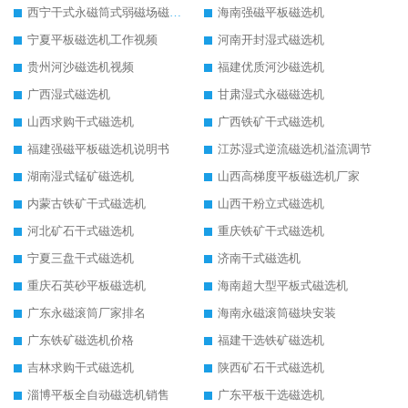
西宁干式永磁筒式弱磁场磁选机结构图
海南强磁平板磁选机
宁夏平板磁选机工作视频
河南开封湿式磁选机
贵州河沙磁选机视频
福建优质河沙磁选机
广西湿式磁选机
甘肃湿式永磁磁选机
山西求购干式磁选机
广西铁矿干式磁选机
福建强磁平板磁选机说明书
江苏湿式逆流磁选机溢流调节
湖南湿式锰矿磁选机
山西高梯度平板磁选机厂家
内蒙古铁矿干式磁选机
山西干粉立式磁选机
河北矿石干式磁选机
重庆铁矿干式磁选机
宁夏三盘干式磁选机
济南干式磁选机
重庆石英砂平板磁选机
海南超大型平板式磁选机
广东永磁滚筒厂家排名
海南永磁滚筒磁块安装
广东铁矿磁选机价格
福建干选铁矿磁选机
吉林求购干式磁选机
陕西矿石干式磁选机
淄博平板全自动磁选机销售
广东平板干选磁选机