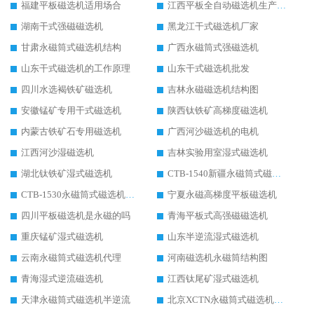
福建平板磁选机适用场合
江西平板全自动磁选机生产厂家
湖南干式强磁磁选机
黑龙江干式磁选机厂家
甘肃永磁筒式磁选机结构
广西永磁筒式强磁选机
山东干式磁选机的工作原理
山东干式磁选机批发
四川水选褐铁矿磁选机
吉林永磁磁选机结构图
安徽锰矿专用干式磁选机
陕西钛铁矿高梯度磁选机
内蒙古铁矿石专用磁选机
广西河沙磁选机的电机
江西河沙湿磁选机
吉林实验用室湿式磁选机
湖北钛铁矿湿式磁选机
CTB-1540新疆永磁筒式磁选机
CTB-1530永磁筒式磁选机代理商
宁夏永磁高梯度平板磁选机
四川平板磁选机是永磁的吗
青海平板式高强磁磁选机
重庆锰矿湿式磁选机
山东半逆流湿式磁选机
云南永磁筒式磁选机代理
河南磁选机永磁筒结构图
青海湿式逆流磁选机
江西钛尾矿湿式磁选机
天津永磁筒式磁选机半逆流
北京XCTN永磁筒式磁选机磁块位置