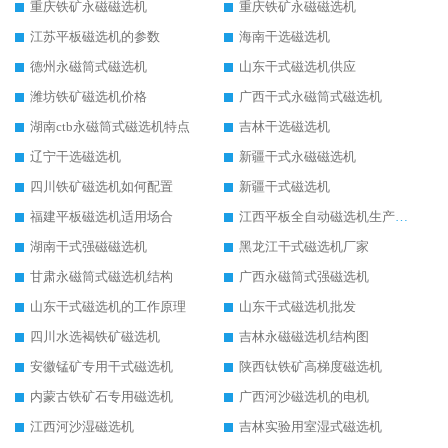
重庆铁矿永磁磁选机
重庆铁矿永磁磁选机
江苏平板磁选机的参数
海南干选磁选机
德州永磁筒式磁选机
山东干式磁选机供应
潍坊铁矿磁选机价格
广西干式永磁筒式磁选机
湖南ctb永磁筒式磁选机特点
吉林干选磁选机
辽宁干选磁选机
新疆干式永磁磁选机
四川铁矿磁选机如何配置
新疆干式磁选机
福建平板磁选机适用场合
江西平板全自动磁选机生产厂家
湖南干式强磁磁选机
黑龙江干式磁选机厂家
甘肃永磁筒式磁选机结构
广西永磁筒式强磁选机
山东干式磁选机的工作原理
山东干式磁选机批发
四川水选褐铁矿磁选机
吉林永磁磁选机结构图
安徽锰矿专用干式磁选机
陕西钛铁矿高梯度磁选机
内蒙古铁矿石专用磁选机
广西河沙磁选机的电机
江西河沙湿磁选机
吉林实验用室湿式磁选机