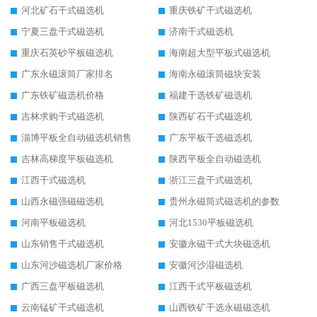
河北矿石干式磁选机
重庆铁矿干式磁选机
宁夏三盘干式磁选机
济南干式磁选机
重庆石英砂平板磁选机
海南超大型平板式磁选机
广东永磁滚筒厂家排名
海南永磁滚筒磁块安装
广东铁矿磁选机价格
福建干选铁矿磁选机
吉林求购干式磁选机
陕西矿石干式磁选机
淄博平板全自动磁选机销售
广东平板干选磁选机
吉林高梯度平板磁选机
陕西平板全自动磁选机
江西干式磁选机
浙江三盘干式磁选机
山西永磁强磁磁选机
贵州永磁筒式磁选机的参数
河南平板磁选机
河北1530平板磁选机
山东销售干式磁选机
安徽永磁干式大块磁选机
山东河沙磁选机厂家价格
安徽河沙湿磁选机
广西三盘平板磁选机
江西干式平板磁选机
云南锰矿干式磁选机
山西铁矿干选永磁磁选机