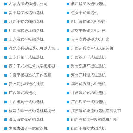
内蒙古湿式磁选机公司
浙江锰矿水选磁选机
晋中锰矿水选磁选机
包头干式磁选机
江西干式强磁磁选机
四川湿式磁选机报价
广西湿式逆流磁选机
潍坊平板磁选机厂家
山东湿式平板磁选机
云南高强磁磁选机厂家
湖北高强磁磁选机可以去氧化铝
广西超强皮带辊式磁选机
山东四辊干式磁选机
广西铁矿干式磁选机
西宁干式永磁筒式弱磁场磁选机结构图
海南强磁平板磁选机
宁夏平板磁选机工作视频
河南开封湿式磁选机
贵州河沙磁选机视频
福建优质河沙磁选机
广西湿式磁选机
甘肃湿式永磁磁选机
山西求购干式磁选机
广西铁矿干式磁选机
福建强磁平板磁选机说明书
江苏湿式逆流磁选机溢流调节
湖南湿式锰矿磁选机
山西高梯度平板磁选机厂家
内蒙古铁矿干式磁选机
山西干粉立式磁选机