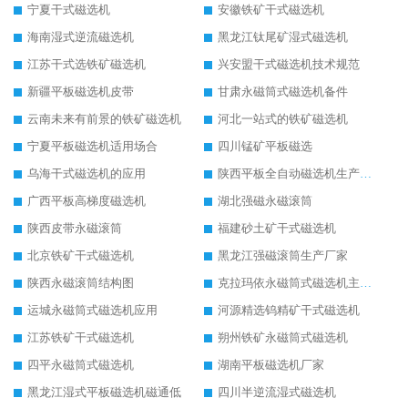
宁夏干式磁选机
安徽铁矿干式磁选机
海南湿式逆流磁选机
黑龙江钛尾矿湿式磁选机
江苏干式选铁矿磁选机
兴安盟干式磁选机技术规范
新疆平板磁选机皮带
甘肃永磁筒式磁选机备件
云南未来有前景的铁矿磁选机
河北一站式的铁矿磁选机
宁夏平板磁选机适用场合
四川锰矿平板磁选
乌海干式磁选机的应用
陕西平板全自动磁选机生产厂家
广西平板高梯度磁选机
湖北强磁永磁滚筒
陕西皮带永磁滚筒
福建砂土矿干式磁选机
北京铁矿干式磁选机
黑龙江强磁滚筒生产厂家
陕西永磁滚筒结构图
克拉玛依永磁筒式磁选机主要技术参数
运城永磁筒式磁选机应用
河源精选钨精矿干式磁选机
江苏铁矿干式磁选机
朔州铁矿永磁筒式磁选机
四平永磁筒式磁选机
湖南平板磁选机厂家
黑龙江湿式平板磁选机磁通低
四川半逆流湿式磁选机