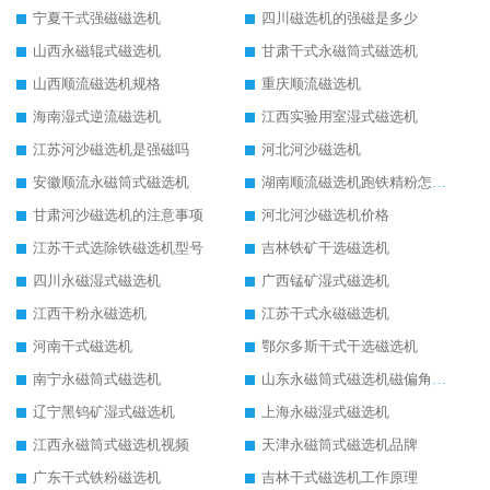
宁夏干式强磁磁选机
四川磁选机的强磁是多少
山西永磁辊式磁选机
甘肃干式永磁筒式磁选机
山西顺流磁选机规格
重庆顺流磁选机
海南湿式逆流磁选机
江西实验用室湿式磁选机
江苏河沙磁选机是强磁吗
河北河沙磁选机
安徽顺流永磁筒式磁选机
湖南顺流磁选机跑铁精粉怎么处理
甘肃河沙磁选机的注意事项
河北河沙磁选机价格
江苏干式选除铁磁选机型号
吉林铁矿干选磁选机
四川永磁湿式磁选机
广西锰矿湿式磁选机
江西干粉永磁选机
江苏干式永磁磁选机
河南干式磁选机
鄂尔多斯干式干选磁选机
南宁永磁筒式磁选机
山东永磁筒式磁选机磁偏角怎么调整
辽宁黑钨矿湿式磁选机
上海永磁湿式磁选机
江西永磁筒式磁选机视频
天津永磁筒式磁选机品牌
广东干式铁粉磁选机
吉林干式磁选机工作原理