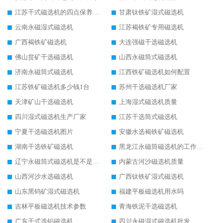
江苏干式磁选机的四点保养秘籍
甘肃钛铁矿湿式磁选机
云南永磁湿式磁选机
江苏褐铁矿专用磁选机
广西褐铁矿磁选机
大连强磁干选磁选机
佛山贫矿干选磁选机
山西永磁筒式磁选机
济南永磁筒式磁选机
江西铁矿磁选机如何配置
江苏铁矿磁选机多少钱1台
苏州干选磁选机厂家
天津矿山干选磁选机
上海湿式磁选机质量
四川湿式磁选机生产厂家
江苏干选筒式磁选机
宁夏干选磁选机图片
安徽水选褐铁矿磁选机
湖南干选铁矿磁选机
黑龙江永磁筒磁选机的工作原理
辽宁永磁筒式磁选机是不是强磁
内蒙古河沙磁选机质量
山西河沙水选磁选机
广西钛铁矿湿式磁选机
山东黑钨矿湿式磁选机
福建平板磁选机用水吗
吉林平板磁选机技术参数
青海铁泥干选磁选机
广东干式选铝磁选机
四川永磁湿式磁选机批发