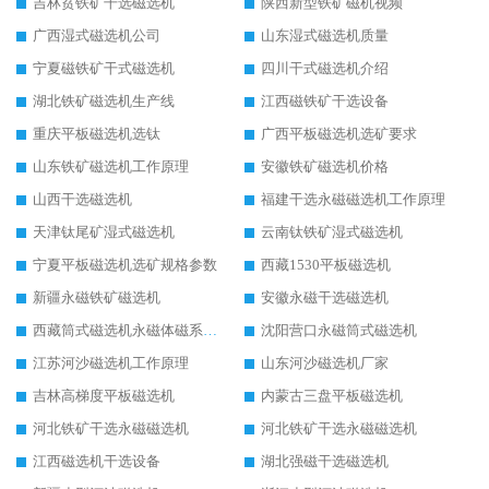
吉林贫铁矿干选磁选机
陕西新型铁矿磁机视频
广西湿式磁选机公司
山东湿式磁选机质量
宁夏磁铁矿干式磁选机
四川干式磁选机介绍
湖北铁矿磁选机生产线
江西磁铁矿干选设备
重庆平板磁选机选钛
广西平板磁选机选矿要求
山东铁矿磁选机工作原理
安徽铁矿磁选机价格
山西干选磁选机
福建干选永磁磁选机工作原理
天津钛尾矿湿式磁选机
云南钛铁矿湿式磁选机
宁夏平板磁选机选矿规格参数
西藏1530平板磁选机
新疆永磁铁矿磁选机
安徽永磁干选磁选机
西藏筒式磁选机永磁体磁系设计
沈阳营口永磁筒式磁选机
江苏河沙磁选机工作原理
山东河沙磁选机厂家
吉林高梯度平板磁选机
内蒙古三盘平板磁选机
河北铁矿干选永磁磁选机
河北铁矿干选永磁磁选机
江西磁选机干选设备
湖北强磁干选磁选机