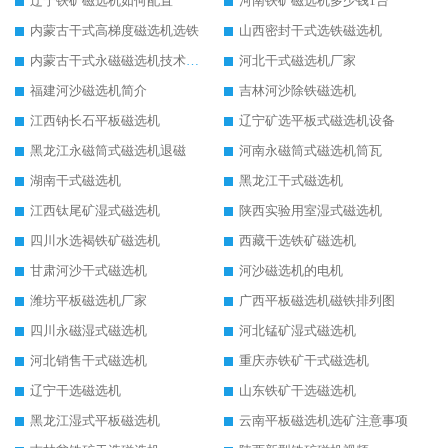
辽宁铁矿磁选机如何配置
河南铁矿磁选机多少钱1台
内蒙古干式高梯度磁选机选铁
山西密封干式选铁磁选机
内蒙古干式永磁磁选机技术要求
河北干式磁选机厂家
福建河沙磁选机简介
吉林河沙除铁磁选机
江西钠长石平板磁选机
辽宁矿选平板式磁选机设备
黑龙江永磁筒式磁选机退磁
河南永磁筒式磁选机筒瓦
湖南干式磁选机
黑龙江干式磁选机
江西钛尾矿湿式磁选机
陕西实验用室湿式磁选机
四川水选褐铁矿磁选机
西藏干选铁矿磁选机
甘肃河沙干式磁选机
河沙磁选机的电机
潍坊平板磁选机厂家
广西平板磁选机磁铁排列图
四川永磁湿式磁选机
河北锰矿湿式磁选机
河北销售干式磁选机
重庆赤铁矿干式磁选机
辽宁干选磁选机
山东铁矿干选磁选机
黑龙江湿式平板磁选机
云南平板磁选机选矿注意事项