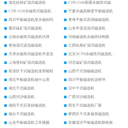
湖北钛铁矿湿式磁选机
CTB-1540新疆永磁筒式磁选机
CTB-1530永磁筒式磁选机代理商
宁夏永磁高梯度平板磁选机
四川平板磁选机是永磁的吗
青海平板式高强磁磁选机
重庆锰矿湿式磁选机
山东半逆流湿式磁选机
云南永磁筒式磁选机代理
河南磁选机永磁筒结构图
青海湿式逆流磁选机
江西钛尾矿湿式磁选机
天津永磁筒式磁选机半逆流
北京XCTN永磁筒式磁选机磁块位置
上海黑钨矿湿式磁选机
河北锰矿湿式磁选机
双滦区干式磁选机使用规程
山西干式强磁磁选机
湖北平板磁选机做什么用
四川平板磁选机说明书
湖北干式磁选机
汉中干式磁选机
山西河沙磁选机
广西河沙磁选机
揭阳干式石英砂磁选机
西安干式磁选机厂家
烟台干式磁选机
桥西区干式多磁系磁选机
山东平板磁选机工作视频
安徽湿式平板磁选机除铁效果怎么样