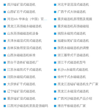
四川锰矿湿式磁选机
河北半逆流湿式磁选机
山西矿石干式磁选机
广西干式大块磁选机
河北hth·华体会（中国）官方网站-hth.com 工作视频
重庆磁选机原理图及视频
黑龙江高强磁永磁磁选机
重庆磁选机高强磁磁辊
山东高强磁磁选机设备
揭阳永磁筒式磁选机
天津永磁湿式筒式磁选机
福建钛尾矿湿式磁选机
吉林实验用室湿式磁选机
陕西永磁磁选机的调整
山西永磁磁选机标准
浙江履带式干选磁选机
邢台干选铁矿磁选机厂
浙江干式磁选机型号
江苏永磁筒式干式磁选机
长沙ct永磁筒式磁选机
沈阳永磁辊式磁选机
徐州干式永磁磁选机
大庆铁矿干式磁选机
黑龙江选锰矿磁选机生产厂家
辽宁锰矿湿式磁选机
黑龙江永磁湿式磁选机
重庆锰矿湿式磁选机
广西河沙磁选机产品介绍
江西河沙磁选机里面是强磁吗
潍坊平板磁选机厂家