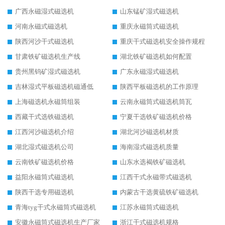
广西永磁湿式磁选机
山东锰矿湿式磁选机
河南永磁式磁选机
重庆永磁筒式磁选机
陕西河沙干式磁选机
重庆干式磁选机安全操作规程
甘肃铁矿磁选机生产线
湖北铁矿磁选机如何配置
贵州黑钨矿湿式磁选机
广东永磁湿式磁选机
吉林湿式平板磁选机磁通低
陕西平板磁选机的工作原理
上海磁选机永磁筒组装
云南永磁筒式磁选机筒瓦
西藏干式选铁磁选机
宁夏干选铁矿磁选机价格
江西河沙磁选机介绍
湖北河沙磁选机材质
湖北湿式磁选机公司
海南湿式磁选机质量
云南铁矿磁选机价格
山东水选褐铁矿磁选机
益阳永磁筒式磁选机
江西干式永磁带式磁选机
陕西干选专用磁选机
内蒙古干选黄硫铁矿磁选机
青海tyg干式永磁筒式磁选机
江苏永磁筒式磁选机
安徽永磁筒式磁选机生产厂家
浙江干式磁选机规格