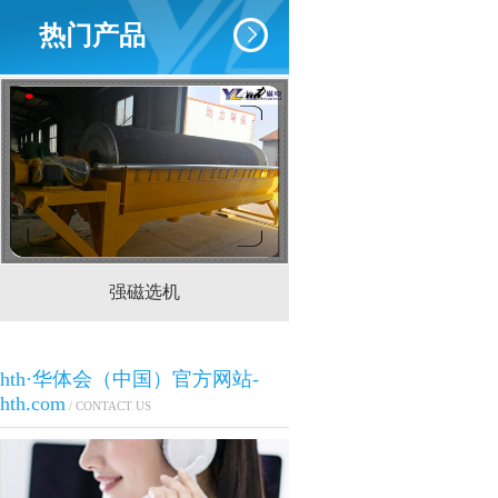
热门产品
强磁选机
CTS(N.B)永磁筒式
hth·华体会（中国）官方网站-
hth.com
/ CONTACT US