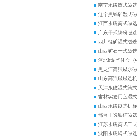
南宁永磁筒式磁
辽宁黑钨矿湿式
江西永磁筒式磁
广东干式铁粉磁
四川锰矿湿式磁
山西矿石干式磁
河北hth·华体会（
黑龙江高强磁永
山东高强磁磁选
天津永磁湿式筒
吉林实验用室湿
山西永磁磁选机
邢台干选铁矿磁
江苏永磁筒式干
沈阳永磁辊式磁