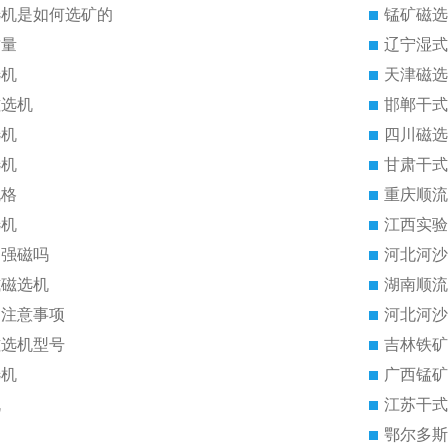
选机是如何选矿的
锰矿磁选
质量
辽宁湿式
选机
天津磁选
磁选机
邯郸干式
选机
四川磁选
选机
甘肃干式
规格
重庆顺流
选机
江西实验
是强磁吗
河北河沙
式磁选机
湖南顺流
的注意事项
河北河沙
磁选机型号
吉林铁矿
选机
广西锰矿
机
江苏干式
鄂尔多斯