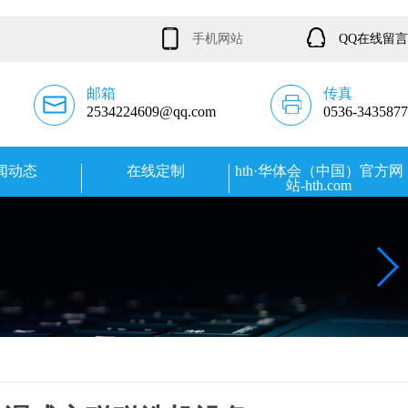
手机网站
QQ在线留言
邮箱
传真
2534224609@qq.com
0536-3435877
闻动态
在线定制
hth·华体会（中国）官方网
站-hth.com