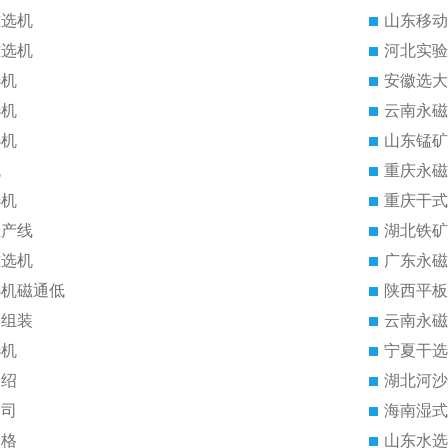
磁选机
山东移动
磁选机
河北实验
选机
安徽选大
选机
云南永磁
选机
山东锰矿
机
重庆永磁
选机
重庆干式
生产线
湖北铁矿
磁选机
广东永磁
选机磁通低
陕西平板
筒组装
云南永磁
选机
宁夏干选
介绍
湖北河沙
公司
海南湿式
价格
山东水选