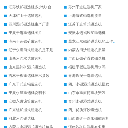
江苏铁矿磁选机多少钱1台
苏州干选磁选机厂家
天津矿山干选磁选机
上海湿式磁选机质量
四川湿式磁选机生产厂家
江苏干选筒式磁选机
宁夏干选磁选机图片
安徽水选褐铁矿磁选机
湖南干选铁矿磁选机
黑龙江永磁筒磁选机的工作原理
辽宁永磁筒式磁选机是不是强磁
内蒙古河沙磁选机质量
山西河沙水选磁选机
广西钛铁矿湿式磁选机
山东黑钨矿湿式磁选机
福建平板磁选机用水吗
吉林平板磁选机技术参数
青海铁泥干选磁选机
广东干式选铝磁选机
四川永磁湿式磁选机批发
宁夏永磁磁选机说明书
山东永磁滚筒磁块安装
安徽永磁滚筒磁选机
贵州永磁湿式磁选机
广东锰矿湿式磁选机
四川优质河沙磁选机
河北河沙磁选机
山西铁矿干选永磁磁选机
内蒙古永磁湿式磁选机价格
河南铁矿磁选机有多重