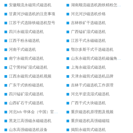
安徽顺流永磁筒式磁选机
湖南顺流磁选机跑铁精粉怎么处理
甘肃河沙磁选机的注意事项
河北河沙磁选机价格
江苏干式选除铁磁选机型号
吉林铁矿干选磁选机
四川永磁湿式磁选机
广西锰矿湿式磁选机
江西干粉永磁选机
江苏干式永磁磁选机
河南干式磁选机
鄂尔多斯干式干选磁选机
南宁永磁筒式磁选机
山东永磁筒式磁选机磁偏角怎么调整
辽宁黑钨矿湿式磁选机
上海永磁湿式磁选机
江西永磁筒式磁选机视频
天津永磁筒式磁选机品牌
广东干式铁粉磁选机
吉林干式磁选机工作原理
四川锰矿湿式磁选机
河北半逆流湿式磁选机
山西矿石干式磁选机
广西干式大块磁选机
河北hth·华体会（中国）官方网站-hth.com 工作视频
重庆磁选机原理图及视频
黑龙江高强磁永磁磁选机
重庆磁选机高强磁磁辊
山东高强磁磁选机设备
揭阳永磁筒式磁选机