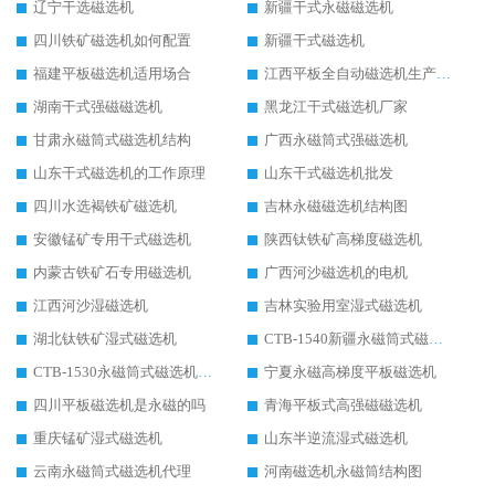
辽宁干选磁选机
新疆干式永磁磁选机
四川铁矿磁选机如何配置
新疆干式磁选机
福建平板磁选机适用场合
江西平板全自动磁选机生产厂家
湖南干式强磁磁选机
黑龙江干式磁选机厂家
甘肃永磁筒式磁选机结构
广西永磁筒式强磁选机
山东干式磁选机的工作原理
山东干式磁选机批发
四川水选褐铁矿磁选机
吉林永磁磁选机结构图
安徽锰矿专用干式磁选机
陕西钛铁矿高梯度磁选机
内蒙古铁矿石专用磁选机
广西河沙磁选机的电机
江西河沙湿磁选机
吉林实验用室湿式磁选机
湖北钛铁矿湿式磁选机
CTB-1540新疆永磁筒式磁选机
CTB-1530永磁筒式磁选机代理商
宁夏永磁高梯度平板磁选机
四川平板磁选机是永磁的吗
青海平板式高强磁磁选机
重庆锰矿湿式磁选机
山东半逆流湿式磁选机
云南永磁筒式磁选机代理
河南磁选机永磁筒结构图