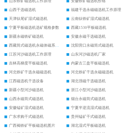
山东铁矿磁选机工作原理
安徽铁矿磁选机价格
山西干选磁选机
福建干选永磁磁选机工作原理
天津钛尾矿湿式磁选机
云南钛铁矿湿式磁选机
宁夏平板磁选机选矿规格参数
西藏1530平板磁选机
新疆永磁铁矿磁选机
安徽永磁干选磁选机
西藏筒式磁选机永磁体磁系设计
沈阳营口永磁筒式磁选机
江苏河沙磁选机工作原理
山东河沙磁选机厂家
吉林高梯度平板磁选机
内蒙古三盘平板磁选机
河北铁矿干选永磁磁选机
河北铁矿干选永磁磁选机
江西磁选机干选设备
湖北强磁干选磁选机
新疆小型河沙磁选机
浙江小型河沙磁选机
山西永磁筒式磁选机
烟台永磁筒式磁选机
安徽锰矿湿式磁选机
宁夏半逆流湿式磁选机
广东求购干式磁选机
贵州锰矿干式磁选机
广西褐铁矿平板磁选机图片
湖北湿式平板磁选机