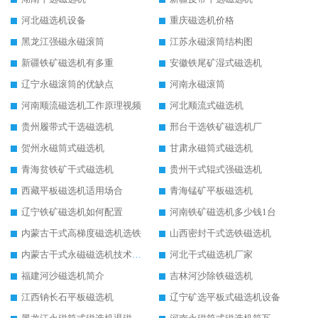
河北磁选机设备
重庆磁选机价格
黑龙江强磁永磁滚筒
江苏永磁滚筒结构图
新疆铁矿磁选机有多重
安徽铁尾矿湿式磁选机
辽宁永磁滚筒的优缺点
河南永磁滚筒
河南顺流磁选机工作原理视频
河北顺流式磁选机
贵州履带式干选磁选机
邢台干选铁矿磁选机厂
贺州永磁筒式磁选机
甘肃永磁筒式磁选机
青海贫铁矿干式磁选机
贵州干式辊式强磁选机
西藏平板磁选机适用场合
青海锰矿平板磁选机
辽宁铁矿磁选机如何配置
河南铁矿磁选机多少钱1台
内蒙古干式高梯度磁选机选铁
山西密封干式选铁磁选机
内蒙古干式永磁磁选机技术要求
河北干式磁选机厂家
福建河沙磁选机简介
吉林河沙除铁磁选机
江西钠长石平板磁选机
辽宁矿选平板式磁选机设备