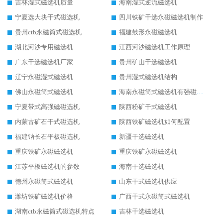
吉林湿式磁选机质量
海南湿式逆流磁选机
宁夏选大块干式磁选机
四川铁矿干选永磁磁选机制作
贵州ctb永磁筒式磁选机
福建鼓形永磁磁选机
湖北河沙专用磁选机
江西河沙磁选机工作原理
广东干选磁选机厂家
贵州矿山干选磁选机
辽宁永磁湿式磁选机
贵州湿式磁选机结构
佛山永磁筒式磁选机
海南永磁筒式磁选机有强磁的吗
宁夏带式高强磁磁选机
陕西粉矿干式磁选机
内蒙古矿石干式磁选机
陕西铁矿磁选机如何配置
福建钠长石平板磁选机
新疆干选磁选机
重庆铁矿永磁磁选机
重庆铁矿永磁磁选机
江苏平板磁选机的参数
海南干选磁选机
德州永磁筒式磁选机
山东干式磁选机供应
潍坊铁矿磁选机价格
广西干式永磁筒式磁选机
湖南ctb永磁筒式磁选机特点
吉林干选磁选机