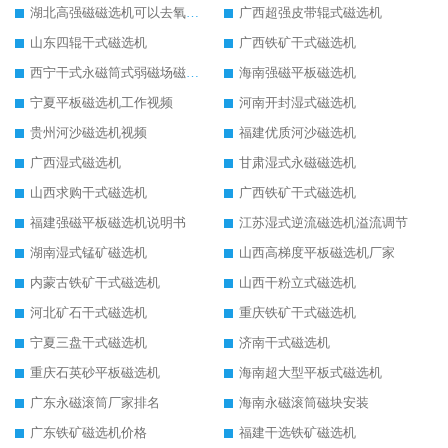
湖北高强磁磁选机可以去氧化铝
广西超强皮带辊式磁选机
山东四辊干式磁选机
广西铁矿干式磁选机
西宁干式永磁筒式弱磁场磁选机结构图
海南强磁平板磁选机
宁夏平板磁选机工作视频
河南开封湿式磁选机
贵州河沙磁选机视频
福建优质河沙磁选机
广西湿式磁选机
甘肃湿式永磁磁选机
山西求购干式磁选机
广西铁矿干式磁选机
福建强磁平板磁选机说明书
江苏湿式逆流磁选机溢流调节
湖南湿式锰矿磁选机
山西高梯度平板磁选机厂家
内蒙古铁矿干式磁选机
山西干粉立式磁选机
河北矿石干式磁选机
重庆铁矿干式磁选机
宁夏三盘干式磁选机
济南干式磁选机
重庆石英砂平板磁选机
海南超大型平板式磁选机
广东永磁滚筒厂家排名
海南永磁滚筒磁块安装
广东铁矿磁选机价格
福建干选铁矿磁选机