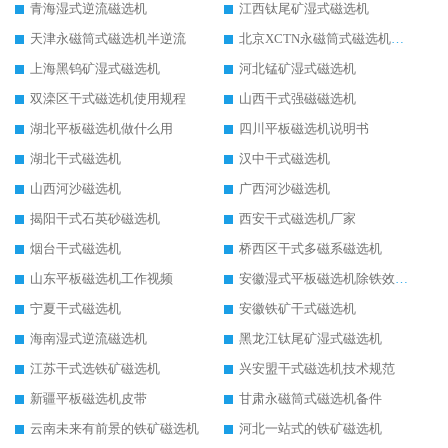
青海湿式逆流磁选机
江西钛尾矿湿式磁选机
天津永磁筒式磁选机半逆流
北京XCTN永磁筒式磁选机磁块位置
上海黑钨矿湿式磁选机
河北锰矿湿式磁选机
双滦区干式磁选机使用规程
山西干式强磁磁选机
湖北平板磁选机做什么用
四川平板磁选机说明书
湖北干式磁选机
汉中干式磁选机
山西河沙磁选机
广西河沙磁选机
揭阳干式石英砂磁选机
西安干式磁选机厂家
烟台干式磁选机
桥西区干式多磁系磁选机
山东平板磁选机工作视频
安徽湿式平板磁选机除铁效果怎么样
宁夏干式磁选机
安徽铁矿干式磁选机
海南湿式逆流磁选机
黑龙江钛尾矿湿式磁选机
江苏干式选铁矿磁选机
兴安盟干式磁选机技术规范
新疆平板磁选机皮带
甘肃永磁筒式磁选机备件
云南未来有前景的铁矿磁选机
河北一站式的铁矿磁选机