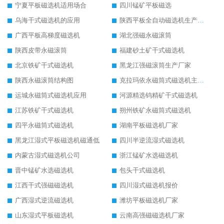
宁夏平板磁选机适用场合
四川锰矿平板磁选
乌海干式磁选机的应用
陕西平板全自动磁选机生产厂家
广西平板高梯度磁选机
湖北强磁永磁滚筒
陕西皮带永磁滚筒
福建砂土矿干式磁选机
北京铁矿干式磁选机
黑龙江强磁滚筒生产厂家
陕西永磁滚筒结构图
克拉玛依永磁筒式磁选机主要技术参数
运城永磁筒式磁选机应用
河源精选钨精矿干式磁选机
江苏铁矿干式磁选机
朔州铁矿永磁筒式磁选机
四平永磁筒式磁选机
湖南平板磁选机厂家
黑龙江湿式平板磁选机磁通低
四川半逆流湿式磁选机
内蒙古湿式磁选机公司
浙江锰矿水选磁选机
晋中锰矿水选磁选机
包头干式磁选机
江西干式强磁磁选机
四川湿式磁选机报价
广西湿式逆流磁选机
潍坊平板磁选机厂家
山东湿式平板磁选机
云南高强磁磁选机厂家