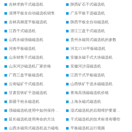
吉林求购干式磁选机
陕西矿石干式磁选机
淄博平板全自动磁选机销售
广东平板干选磁选机
吉林高梯度平板磁选机
陕西平板全自动磁选机
江西干式磁选机
浙江三盘干式磁选机
山西永磁强磁磁选机
贵州永磁筒式磁选机的参数
河南平板磁选机
河北1530平板磁选机
山东销售干式磁选机
安徽永磁干式大块磁选机
山东河沙磁选机厂家价格
安徽河沙湿磁选机
广西三盘平板磁选机
江西干式平板磁选机
云南锰矿干式磁选机
山西铁矿干选永磁磁选机
甘肃贫铁矿干选磁选机
青海高强磁磁选机价格
新疆干粉永磁选机
上海永磁式磁选机
强磁磁选机使用中如何保持其顺畅运行
湿式磁选机的后期维护要避开哪些坑
延长磁选机使用寿命的方法
干式磁选机的技术标准有哪些
山西永磁筒式磁选机远力磁电
平板磁选机运行视频