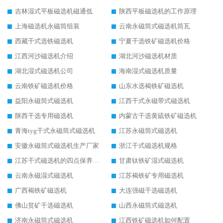
吉林湿式平板磁选机磁通低
陕西平板磁选机的工作原理
上海磁选机永磁筒组装
云南永磁筒式磁选机筒瓦
西藏干式选铁磁选机
宁夏干选铁矿磁选机价格
江西河沙磁选机介绍
湖北河沙磁选机材质
湖北湿式磁选机公司
海南湿式磁选机质量
云南铁矿磁选机价格
山东水选褐铁矿磁选机
益阳永磁筒式磁选机
江西干式永磁带式磁选机
陕西干选专用磁选机
内蒙古干选黄硫铁矿磁选机
青海tyg干式永磁筒式磁选机
江苏永磁筒式磁选机
安徽永磁筒式磁选机生产厂家
浙江干式磁选机规格
江苏干式磁选机的四点保养秘籍
甘肃钛铁矿湿式磁选机
云南永磁湿式磁选机
江苏褐铁矿专用磁选机
广西褐铁矿磁选机
大连强磁干选磁选机
佛山贫矿干选磁选机
山西永磁筒式磁选机
济南永磁筒式磁选机
江西铁矿磁选机如何配置