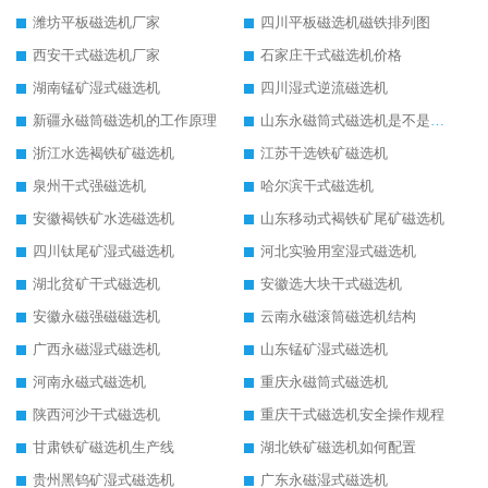
潍坊平板磁选机厂家
四川平板磁选机磁铁排列图
西安干式磁选机厂家
石家庄干式磁选机价格
湖南锰矿湿式磁选机
四川湿式逆流磁选机
新疆永磁筒磁选机的工作原理
山东永磁筒式磁选机是不是强磁
浙江水选褐铁矿磁选机
江苏干选铁矿磁选机
泉州干式强磁选机
哈尔滨干式磁选机
安徽褐铁矿水选磁选机
山东移动式褐铁矿尾矿磁选机
四川钛尾矿湿式磁选机
河北实验用室湿式磁选机
湖北贫矿干式磁选机
安徽选大块干式磁选机
安徽永磁强磁磁选机
云南永磁滚筒磁选机结构
广西永磁湿式磁选机
山东锰矿湿式磁选机
河南永磁式磁选机
重庆永磁筒式磁选机
陕西河沙干式磁选机
重庆干式磁选机安全操作规程
甘肃铁矿磁选机生产线
湖北铁矿磁选机如何配置
贵州黑钨矿湿式磁选机
广东永磁湿式磁选机