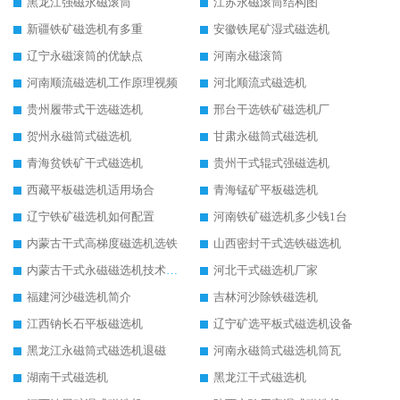
黑龙江强磁永磁滚筒
江苏永磁滚筒结构图
新疆铁矿磁选机有多重
安徽铁尾矿湿式磁选机
辽宁永磁滚筒的优缺点
河南永磁滚筒
河南顺流磁选机工作原理视频
河北顺流式磁选机
贵州履带式干选磁选机
邢台干选铁矿磁选机厂
贺州永磁筒式磁选机
甘肃永磁筒式磁选机
青海贫铁矿干式磁选机
贵州干式辊式强磁选机
西藏平板磁选机适用场合
青海锰矿平板磁选机
辽宁铁矿磁选机如何配置
河南铁矿磁选机多少钱1台
内蒙古干式高梯度磁选机选铁
山西密封干式选铁磁选机
内蒙古干式永磁磁选机技术要求
河北干式磁选机厂家
福建河沙磁选机简介
吉林河沙除铁磁选机
江西钠长石平板磁选机
辽宁矿选平板式磁选机设备
黑龙江永磁筒式磁选机退磁
河南永磁筒式磁选机筒瓦
湖南干式磁选机
黑龙江干式磁选机