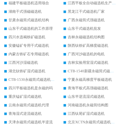
福建平板磁选机适用场合
江西平板全自动磁选机生产厂家
湖南干式强磁磁选机
黑龙江干式磁选机厂家
甘肃永磁筒式磁选机结构
广西永磁筒式强磁选机
山东干式磁选机的工作原理
山东干式磁选机批发
四川水选褐铁矿磁选机
吉林永磁磁选机结构图
安徽锰矿专用干式磁选机
陕西钛铁矿高梯度磁选机
内蒙古铁矿石专用磁选机
广西河沙磁选机的电机
江西河沙湿磁选机
吉林实验用室湿式磁选机
湖北钛铁矿湿式磁选机
CTB-1540新疆永磁筒式磁选机
CTB-1530永磁筒式磁选机代理商
宁夏永磁高梯度平板磁选机
四川平板磁选机是永磁的吗
青海平板式高强磁磁选机
重庆锰矿湿式磁选机
山东半逆流湿式磁选机
云南永磁筒式磁选机代理
河南磁选机永磁筒结构图
青海湿式逆流磁选机
江西钛尾矿湿式磁选机
天津永磁筒式磁选机半逆流
北京XCTN永磁筒式磁选机磁块位置