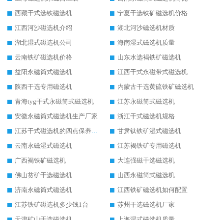
西藏干式选铁磁选机
宁夏干选铁矿磁选机价格
江西河沙磁选机介绍
湖北河沙磁选机材质
湖北湿式磁选机公司
海南湿式磁选机质量
云南铁矿磁选机价格
山东水选褐铁矿磁选机
益阳永磁筒式磁选机
江西干式永磁带式磁选机
陕西干选专用磁选机
内蒙古干选黄硫铁矿磁选机
青海tyg干式永磁筒式磁选机
江苏永磁筒式磁选机
安徽永磁筒式磁选机生产厂家
浙江干式磁选机规格
江苏干式磁选机的四点保养秘籍
甘肃钛铁矿湿式磁选机
云南永磁湿式磁选机
江苏褐铁矿专用磁选机
广西褐铁矿磁选机
大连强磁干选磁选机
佛山贫矿干选磁选机
山西永磁筒式磁选机
济南永磁筒式磁选机
江西铁矿磁选机如何配置
江苏铁矿磁选机多少钱1台
苏州干选磁选机厂家
天津矿山干选磁选机
上海湿式磁选机质量