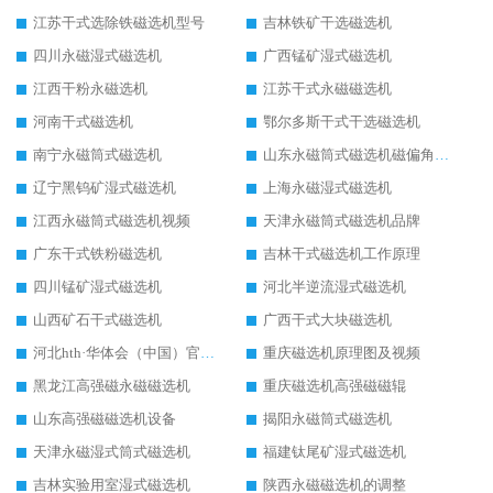
江苏干式选除铁磁选机型号
吉林铁矿干选磁选机
四川永磁湿式磁选机
广西锰矿湿式磁选机
江西干粉永磁选机
江苏干式永磁磁选机
河南干式磁选机
鄂尔多斯干式干选磁选机
南宁永磁筒式磁选机
山东永磁筒式磁选机磁偏角怎么调整
辽宁黑钨矿湿式磁选机
上海永磁湿式磁选机
江西永磁筒式磁选机视频
天津永磁筒式磁选机品牌
广东干式铁粉磁选机
吉林干式磁选机工作原理
四川锰矿湿式磁选机
河北半逆流湿式磁选机
山西矿石干式磁选机
广西干式大块磁选机
河北hth·华体会（中国）官方网站-hth.com 工作视频
重庆磁选机原理图及视频
黑龙江高强磁永磁磁选机
重庆磁选机高强磁磁辊
山东高强磁磁选机设备
揭阳永磁筒式磁选机
天津永磁湿式筒式磁选机
福建钛尾矿湿式磁选机
吉林实验用室湿式磁选机
陕西永磁磁选机的调整