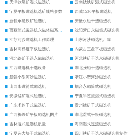
天津钛尾矿湿式磁选机
云南钛铁矿湿式磁选机
宁夏平板磁选机选矿规格参数
西藏1530平板磁选机
新疆永磁铁矿磁选机
安徽永磁干选磁选机
西藏筒式磁选机永磁体磁系设计
沈阳营口永磁筒式磁选机
江苏河沙磁选机工作原理
山东河沙磁选机厂家
吉林高梯度平板磁选机
内蒙古三盘平板磁选机
河北铁矿干选永磁磁选机
河北铁矿干选永磁磁选机
江西磁选机干选设备
湖北强磁干选磁选机
新疆小型河沙磁选机
浙江小型河沙磁选机
山西永磁筒式磁选机
烟台永磁筒式磁选机
安徽锰矿湿式磁选机
宁夏半逆流湿式磁选机
广东求购干式磁选机
贵州锰矿干式磁选机
广西褐铁矿平板磁选机图片
湖北湿式平板磁选机
吉林湿式磁选机质量
海南湿式逆流磁选机
宁夏选大块干式磁选机
四川铁矿干选永磁磁选机制作