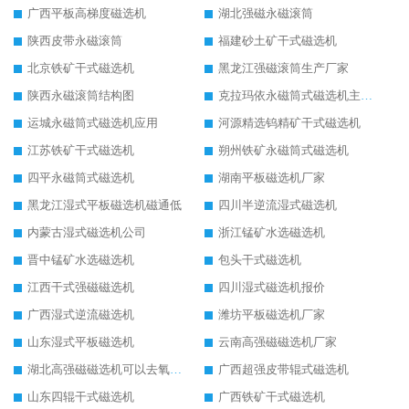
广西平板高梯度磁选机
湖北强磁永磁滚筒
陕西皮带永磁滚筒
福建砂土矿干式磁选机
北京铁矿干式磁选机
黑龙江强磁滚筒生产厂家
陕西永磁滚筒结构图
克拉玛依永磁筒式磁选机主要技术参数
运城永磁筒式磁选机应用
河源精选钨精矿干式磁选机
江苏铁矿干式磁选机
朔州铁矿永磁筒式磁选机
四平永磁筒式磁选机
湖南平板磁选机厂家
黑龙江湿式平板磁选机磁通低
四川半逆流湿式磁选机
内蒙古湿式磁选机公司
浙江锰矿水选磁选机
晋中锰矿水选磁选机
包头干式磁选机
江西干式强磁磁选机
四川湿式磁选机报价
广西湿式逆流磁选机
潍坊平板磁选机厂家
山东湿式平板磁选机
云南高强磁磁选机厂家
湖北高强磁磁选机可以去氧化铝
广西超强皮带辊式磁选机
山东四辊干式磁选机
广西铁矿干式磁选机