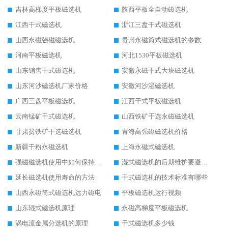
吉林高梯度平板磁选机
陕西平板全自动磁选机
江西干式磁选机
浙江三盘干式磁选机
山西永磁强磁磁选机
贵州永磁筒式磁选机的参数
河南平板磁选机
河北1530平板磁选机
山东销售干式磁选机
安徽永磁干式大块磁选机
山东河沙磁选机厂家价格
安徽河沙湿磁选机
广西三盘平板磁选机
江西干式平板磁选机
云南锰矿干式磁选机
山西铁矿干选永磁磁选机
甘肃贫铁矿干选磁选机
青海高强磁磁选机价格
新疆干粉永磁选机
上海永磁式磁选机
强磁磁选机使用中如何保持其顺畅运行
湿式磁选机的后期维护要避开哪些坑
延长磁选机使用寿命的方法
干式磁选机的技术标准有哪些
山西永磁筒式磁选机远力磁电
平板磁选机运行视频
山东辊式磁选机原理
永磁高梯度平板磁选机
涡电流金属分选机的原理
干式磁选机多少钱