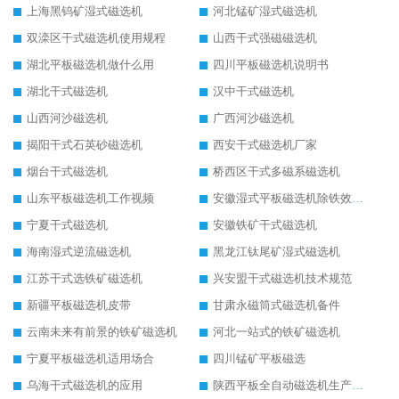
上海黑钨矿湿式磁选机
河北锰矿湿式磁选机
双滦区干式磁选机使用规程
山西干式强磁磁选机
湖北平板磁选机做什么用
四川平板磁选机说明书
湖北干式磁选机
汉中干式磁选机
山西河沙磁选机
广西河沙磁选机
揭阳干式石英砂磁选机
西安干式磁选机厂家
烟台干式磁选机
桥西区干式多磁系磁选机
山东平板磁选机工作视频
安徽湿式平板磁选机除铁效果怎么样
宁夏干式磁选机
安徽铁矿干式磁选机
海南湿式逆流磁选机
黑龙江钛尾矿湿式磁选机
江苏干式选铁矿磁选机
兴安盟干式磁选机技术规范
新疆平板磁选机皮带
甘肃永磁筒式磁选机备件
云南未来有前景的铁矿磁选机
河北一站式的铁矿磁选机
宁夏平板磁选机适用场合
四川锰矿平板磁选
乌海干式磁选机的应用
陕西平板全自动磁选机生产厂家