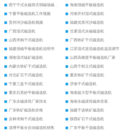
西宁干式永磁筒式弱磁场磁选机结构图
海南强磁平板磁选机
宁夏平板磁选机工作视频
河南开封湿式磁选机
贵州河沙磁选机视频
福建优质河沙磁选机
广西湿式磁选机
甘肃湿式永磁磁选机
山西求购干式磁选机
广西铁矿干式磁选机
福建强磁平板磁选机说明书
江苏湿式逆流磁选机溢流调节
湖南湿式锰矿磁选机
山西高梯度平板磁选机厂家
内蒙古铁矿干式磁选机
山西干粉立式磁选机
河北矿石干式磁选机
重庆铁矿干式磁选机
宁夏三盘干式磁选机
济南干式磁选机
重庆石英砂平板磁选机
海南超大型平板式磁选机
广东永磁滚筒厂家排名
海南永磁滚筒磁块安装
广东铁矿磁选机价格
福建干选铁矿磁选机
吉林求购干式磁选机
陕西矿石干式磁选机
淄博平板全自动磁选机销售
广东平板干选磁选机