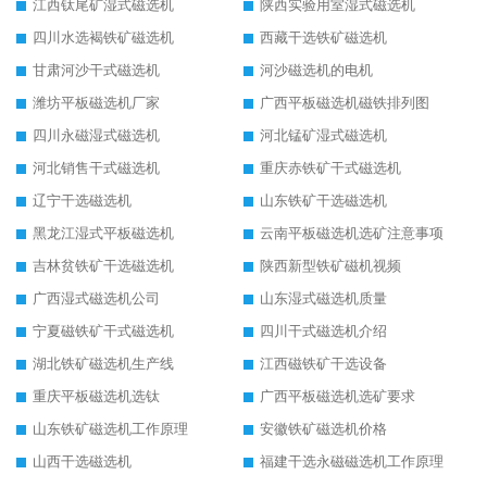
江西钛尾矿湿式磁选机
陕西实验用室湿式磁选机
四川水选褐铁矿磁选机
西藏干选铁矿磁选机
甘肃河沙干式磁选机
河沙磁选机的电机
潍坊平板磁选机厂家
广西平板磁选机磁铁排列图
四川永磁湿式磁选机
河北锰矿湿式磁选机
河北销售干式磁选机
重庆赤铁矿干式磁选机
辽宁干选磁选机
山东铁矿干选磁选机
黑龙江湿式平板磁选机
云南平板磁选机选矿注意事项
吉林贫铁矿干选磁选机
陕西新型铁矿磁机视频
广西湿式磁选机公司
山东湿式磁选机质量
宁夏磁铁矿干式磁选机
四川干式磁选机介绍
湖北铁矿磁选机生产线
江西磁铁矿干选设备
重庆平板磁选机选钛
广西平板磁选机选矿要求
山东铁矿磁选机工作原理
安徽铁矿磁选机价格
山西干选磁选机
福建干选永磁磁选机工作原理