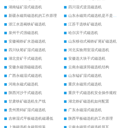
湖南锰矿湿式磁选机
四川湿式逆流磁选机
新疆永磁筒磁选机的工作原理
山东永磁筒式磁选机是不是强磁
浙江水选褐铁矿磁选机
江苏干选铁矿磁选机
泉州干式强磁选机
哈尔滨干式磁选机
安徽褐铁矿水选磁选机
山东移动式褐铁矿尾矿磁选机
四川钛尾矿湿式磁选机
河北实验用室湿式磁选机
湖北贫矿干式磁选机
安徽选大块干式磁选机
安徽永磁强磁磁选机
云南永磁滚筒磁选机结构
广西永磁湿式磁选机
山东锰矿湿式磁选机
河南永磁式磁选机
重庆永磁筒式磁选机
陕西河沙干式磁选机
重庆干式磁选机安全操作规程
甘肃铁矿磁选机生产线
湖北铁矿磁选机如何配置
贵州黑钨矿湿式磁选机
广东永磁湿式磁选机
吉林湿式平板磁选机磁通低
陕西平板磁选机的工作原理
上海磁选机永磁筒组装
云南永磁筒式磁选机筒瓦