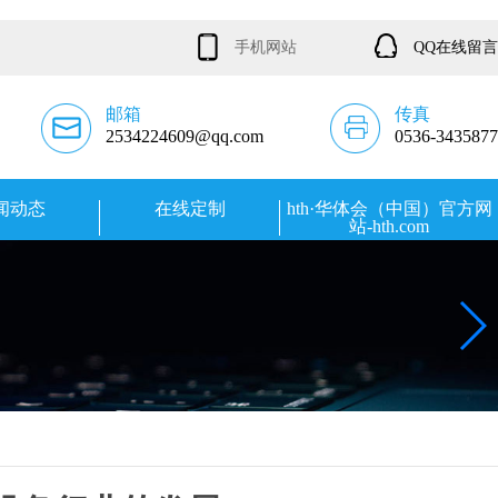
手机网站
QQ在线留言
邮箱
传真
2534224609@qq.com
0536-3435877
闻动态
在线定制
hth·华体会（中国）官方网
站-hth.com