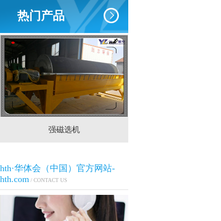
热门产品
强磁选机
CTS(N.B)永磁筒式
hth·华体会（中国）官方网站-
hth.com
/ CONTACT US