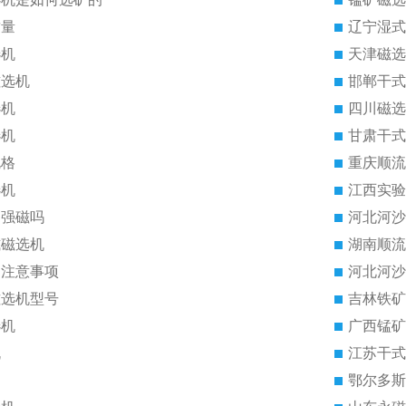
质量
辽宁湿式
选机
天津磁选
磁选机
邯郸干式
选机
四川磁选
选机
甘肃干式
规格
重庆顺流
选机
江西实验
是强磁吗
河北河沙
式磁选机
湖南顺流
的注意事项
河北河沙
磁选机型号
吉林铁矿
选机
广西锰矿
机
江苏干式
鄂尔多斯