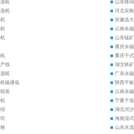
磁选机
山东移动
磁选机
河北实验
选机
安徽选大
选机
云南永磁
选机
山东锰矿
机
重庆永磁
选机
重庆干式
生产线
湖北铁矿
磁选机
广东永磁
选机磁通低
陕西平板
筒组装
云南永磁
选机
宁夏干选
介绍
湖北河沙
公司
海南湿式
价格
山东水选