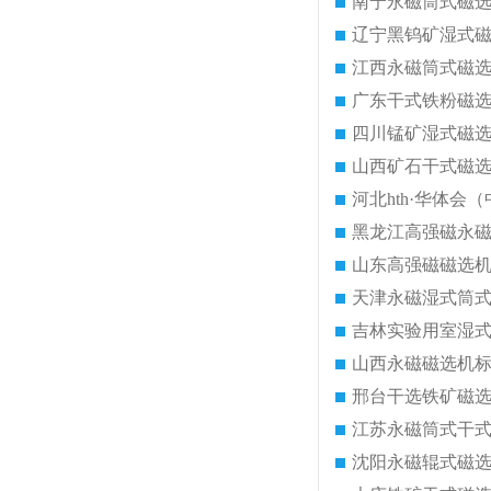
南宁永磁筒式磁
辽宁黑钨矿湿式
江西永磁筒式磁
广东干式铁粉磁
四川锰矿湿式磁
山西矿石干式磁
河北hth·华体会（
黑龙江高强磁永
山东高强磁磁选
天津永磁湿式筒
吉林实验用室湿
山西永磁磁选机
邢台干选铁矿磁
江苏永磁筒式干
沈阳永磁辊式磁