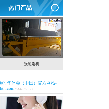
热门产品
强磁选机
CTS(N.B)永磁筒式
hth·华体会（中国）官方网站-
hth.com
/ CONTACT US