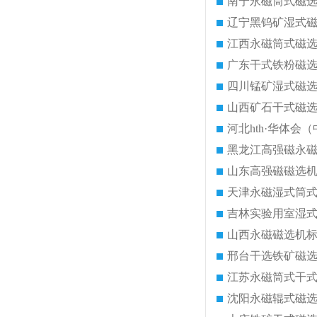
南宁永磁筒式磁
辽宁黑钨矿湿式
江西永磁筒式磁
广东干式铁粉磁
四川锰矿湿式磁
山西矿石干式磁
河北hth·华体会（
黑龙江高强磁永
山东高强磁磁选
天津永磁湿式筒
吉林实验用室湿
山西永磁磁选机
邢台干选铁矿磁
江苏永磁筒式干
沈阳永磁辊式磁