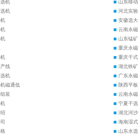
磁选机
山东移动
磁选机
河北实验
选机
安徽选大
选机
云南永磁
选机
山东锰矿
机
重庆永磁
选机
重庆干式
生产线
湖北铁矿
磁选机
广东永磁
选机磁通低
陕西平板
筒组装
云南永磁
选机
宁夏干选
介绍
湖北河沙
公司
海南湿式
价格
山东水选