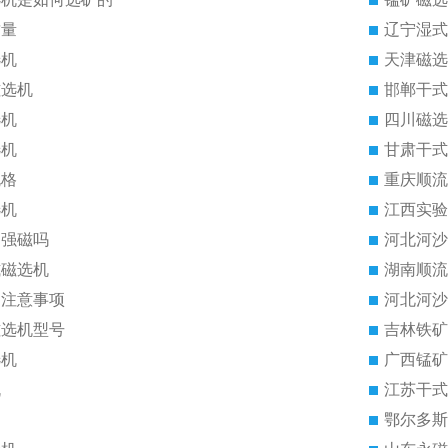
质量
辽宁湿式
选机
天津磁选
磁选机
邯郸干式
选机
四川磁选
选机
甘肃干式
规格
重庆顺流
选机
江西实验
是强磁吗
河北河沙
式磁选机
湖南顺流
的注意事项
河北河沙
磁选机型号
吉林铁矿
选机
广西锰矿
机
江苏干式
鄂尔多斯