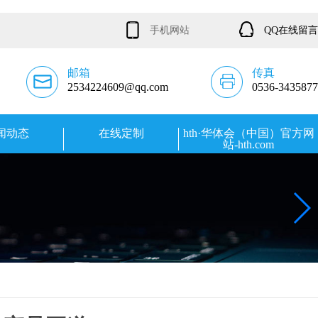
手机网站
QQ在线留言
邮箱
传真
2534224609@qq.com
0536-3435877
闻动态
在线定制
hth·华体会（中国）官方网
站-hth.com