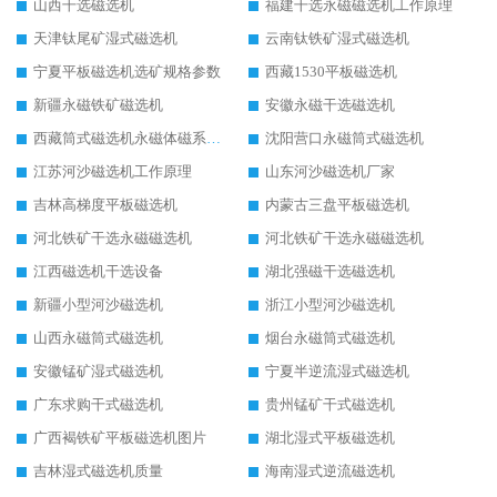
山西干选磁选机
福建干选永磁磁选机工作原理
天津钛尾矿湿式磁选机
云南钛铁矿湿式磁选机
宁夏平板磁选机选矿规格参数
西藏1530平板磁选机
新疆永磁铁矿磁选机
安徽永磁干选磁选机
西藏筒式磁选机永磁体磁系设计
沈阳营口永磁筒式磁选机
江苏河沙磁选机工作原理
山东河沙磁选机厂家
吉林高梯度平板磁选机
内蒙古三盘平板磁选机
河北铁矿干选永磁磁选机
河北铁矿干选永磁磁选机
江西磁选机干选设备
湖北强磁干选磁选机
新疆小型河沙磁选机
浙江小型河沙磁选机
山西永磁筒式磁选机
烟台永磁筒式磁选机
安徽锰矿湿式磁选机
宁夏半逆流湿式磁选机
广东求购干式磁选机
贵州锰矿干式磁选机
广西褐铁矿平板磁选机图片
湖北湿式平板磁选机
吉林湿式磁选机质量
海南湿式逆流磁选机