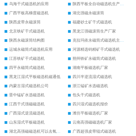
乌海干式磁选机的应用
陕西平板全自动磁选机生产厂家
广西平板高梯度磁选机
湖北强磁永磁滚筒
陕西皮带永磁滚筒
福建砂土矿干式磁选机
北京铁矿干式磁选机
黑龙江强磁滚筒生产厂家
陕西永磁滚筒结构图
克拉玛依永磁筒式磁选机主要技术参数
运城永磁筒式磁选机应用
河源精选钨精矿干式磁选机
江苏铁矿干式磁选机
朔州铁矿永磁筒式磁选机
四平永磁筒式磁选机
湖南平板磁选机厂家
黑龙江湿式平板磁选机磁通低
四川半逆流湿式磁选机
内蒙古湿式磁选机公司
浙江锰矿水选磁选机
晋中锰矿水选磁选机
包头干式磁选机
江西干式强磁磁选机
四川湿式磁选机报价
广西湿式逆流磁选机
潍坊平板磁选机厂家
山东湿式平板磁选机
云南高强磁磁选机厂家
湖北高强磁磁选机可以去氧化铝
广西超强皮带辊式磁选机