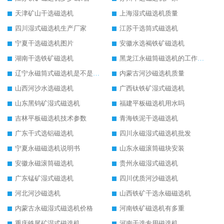
天津矿山干选磁选机
上海湿式磁选机质量
四川湿式磁选机生产厂家
江苏干选筒式磁选机
宁夏干选磁选机图片
安徽水选褐铁矿磁选机
湖南干选铁矿磁选机
黑龙江永磁筒磁选机的工作原理
辽宁永磁筒式磁选机是不是强磁
内蒙古河沙磁选机质量
山西河沙水选磁选机
广西钛铁矿湿式磁选机
山东黑钨矿湿式磁选机
福建平板磁选机用水吗
吉林平板磁选机技术参数
青海铁泥干选磁选机
广东干式选铝磁选机
四川永磁湿式磁选机批发
宁夏永磁磁选机说明书
山东永磁滚筒磁块安装
安徽永磁滚筒磁选机
贵州永磁湿式磁选机
广东锰矿湿式磁选机
四川优质河沙磁选机
河北河沙磁选机
山西铁矿干选永磁磁选机
内蒙古永磁湿式磁选机价格
河南铁矿磁选机有多重
重庆铁尾矿湿式磁选机
河南干选专用磁选机