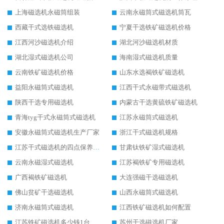
上海磁选机永磁筒组装
云南永磁筒式磁选机筒瓦
西藏干式选铁磁选机
宁夏干选铁矿磁选机价格
江西河沙磁选机介绍
湖北河沙磁选机材质
湖北湿式磁选机公司
海南湿式磁选机质量
云南铁矿磁选机价格
山东水选褐铁矿磁选机
益阳永磁筒式磁选机
江西干式永磁带式磁选机
陕西干选专用磁选机
内蒙古干选黄硫铁矿磁选机
青海tyg干式永磁筒式磁选机
江苏永磁筒式磁选机
安徽永磁筒式磁选机生产厂家
浙江干式磁选机规格
江苏干式磁选机的四点保养秘籍
甘肃钛铁矿湿式磁选机
云南永磁湿式磁选机
江苏褐铁矿专用磁选机
广西褐铁矿磁选机
大连强磁干选磁选机
佛山贫矿干选磁选机
山西永磁筒式磁选机
济南永磁筒式磁选机
江西铁矿磁选机如何配置
江苏铁矿磁选机多少钱1台
苏州干选磁选机厂家