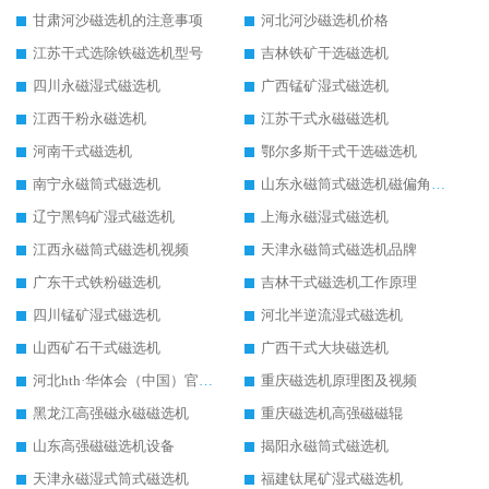
甘肃河沙磁选机的注意事项
河北河沙磁选机价格
江苏干式选除铁磁选机型号
吉林铁矿干选磁选机
四川永磁湿式磁选机
广西锰矿湿式磁选机
江西干粉永磁选机
江苏干式永磁磁选机
河南干式磁选机
鄂尔多斯干式干选磁选机
南宁永磁筒式磁选机
山东永磁筒式磁选机磁偏角怎么调整
辽宁黑钨矿湿式磁选机
上海永磁湿式磁选机
江西永磁筒式磁选机视频
天津永磁筒式磁选机品牌
广东干式铁粉磁选机
吉林干式磁选机工作原理
四川锰矿湿式磁选机
河北半逆流湿式磁选机
山西矿石干式磁选机
广西干式大块磁选机
河北hth·华体会（中国）官方网站-hth.com 工作视频
重庆磁选机原理图及视频
黑龙江高强磁永磁磁选机
重庆磁选机高强磁磁辊
山东高强磁磁选机设备
揭阳永磁筒式磁选机
天津永磁湿式筒式磁选机
福建钛尾矿湿式磁选机