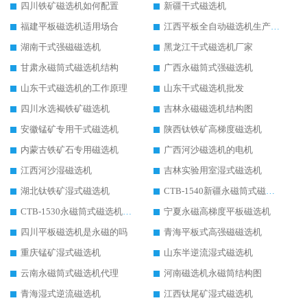
四川铁矿磁选机如何配置
新疆干式磁选机
福建平板磁选机适用场合
江西平板全自动磁选机生产厂家
湖南干式强磁磁选机
黑龙江干式磁选机厂家
甘肃永磁筒式磁选机结构
广西永磁筒式强磁选机
山东干式磁选机的工作原理
山东干式磁选机批发
四川水选褐铁矿磁选机
吉林永磁磁选机结构图
安徽锰矿专用干式磁选机
陕西钛铁矿高梯度磁选机
内蒙古铁矿石专用磁选机
广西河沙磁选机的电机
江西河沙湿磁选机
吉林实验用室湿式磁选机
湖北钛铁矿湿式磁选机
CTB-1540新疆永磁筒式磁选机
CTB-1530永磁筒式磁选机代理商
宁夏永磁高梯度平板磁选机
四川平板磁选机是永磁的吗
青海平板式高强磁磁选机
重庆锰矿湿式磁选机
山东半逆流湿式磁选机
云南永磁筒式磁选机代理
河南磁选机永磁筒结构图
青海湿式逆流磁选机
江西钛尾矿湿式磁选机