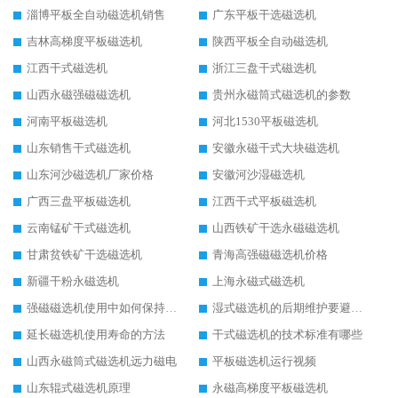
淄博平板全自动磁选机销售
广东平板干选磁选机
吉林高梯度平板磁选机
陕西平板全自动磁选机
江西干式磁选机
浙江三盘干式磁选机
山西永磁强磁磁选机
贵州永磁筒式磁选机的参数
河南平板磁选机
河北1530平板磁选机
山东销售干式磁选机
安徽永磁干式大块磁选机
山东河沙磁选机厂家价格
安徽河沙湿磁选机
广西三盘平板磁选机
江西干式平板磁选机
云南锰矿干式磁选机
山西铁矿干选永磁磁选机
甘肃贫铁矿干选磁选机
青海高强磁磁选机价格
新疆干粉永磁选机
上海永磁式磁选机
强磁磁选机使用中如何保持其顺畅运行
湿式磁选机的后期维护要避开哪些坑
延长磁选机使用寿命的方法
干式磁选机的技术标准有哪些
山西永磁筒式磁选机远力磁电
平板磁选机运行视频
山东辊式磁选机原理
永磁高梯度平板磁选机