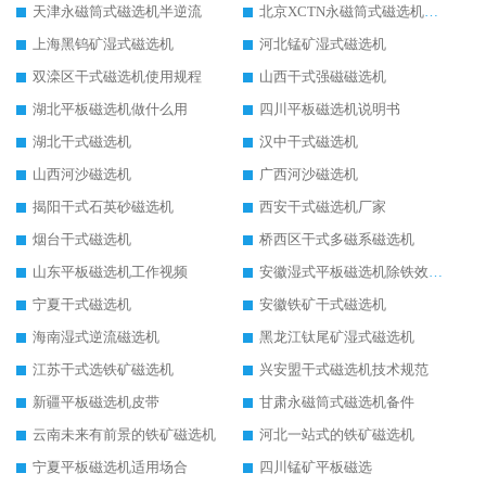
天津永磁筒式磁选机半逆流
北京XCTN永磁筒式磁选机磁块位置
上海黑钨矿湿式磁选机
河北锰矿湿式磁选机
双滦区干式磁选机使用规程
山西干式强磁磁选机
湖北平板磁选机做什么用
四川平板磁选机说明书
湖北干式磁选机
汉中干式磁选机
山西河沙磁选机
广西河沙磁选机
揭阳干式石英砂磁选机
西安干式磁选机厂家
烟台干式磁选机
桥西区干式多磁系磁选机
山东平板磁选机工作视频
安徽湿式平板磁选机除铁效果怎么样
宁夏干式磁选机
安徽铁矿干式磁选机
海南湿式逆流磁选机
黑龙江钛尾矿湿式磁选机
江苏干式选铁矿磁选机
兴安盟干式磁选机技术规范
新疆平板磁选机皮带
甘肃永磁筒式磁选机备件
云南未来有前景的铁矿磁选机
河北一站式的铁矿磁选机
宁夏平板磁选机适用场合
四川锰矿平板磁选