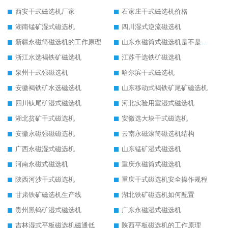
西安干式磁选机厂家
石家庄干式磁选机价格
湖南锰矿湿式磁选机
四川湿式逆流磁选机
新疆永磁筒磁选机的工作原理
山东永磁筒式磁选机是不是强磁
浙江水选褐铁矿磁选机
江苏干选铁矿磁选机
泉州干式强磁选机
哈尔滨干式磁选机
安徽褐铁矿水选磁选机
山东移动式褐铁矿尾矿磁选机
四川钛尾矿湿式磁选机
河北实验用室湿式磁选机
湖北贫矿干式磁选机
安徽选大块干式磁选机
安徽永磁强磁磁选机
云南永磁滚筒磁选机结构
广西永磁湿式磁选机
山东锰矿湿式磁选机
河南永磁式磁选机
重庆永磁筒式磁选机
陕西河沙干式磁选机
重庆干式磁选机安全操作规程
甘肃铁矿磁选机生产线
湖北铁矿磁选机如何配置
贵州黑钨矿湿式磁选机
广东永磁湿式磁选机
吉林湿式平板磁选机磁通低
陕西平板磁选机的工作原理