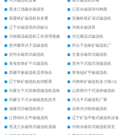
河北磁选机设备
重庆磁选机价格
黑龙江强磁永磁滚筒
江苏永磁滚筒结构图
新疆铁矿磁选机有多重
安徽铁尾矿湿式磁选机
辽宁永磁滚筒的优缺点
河南永磁滚筒
河南顺流磁选机工作原理视频
河北顺流式磁选机
贵州履带式干选磁选机
邢台干选铁矿磁选机厂
贺州永磁筒式磁选机
甘肃永磁筒式磁选机
青海贫铁矿干式磁选机
贵州干式辊式强磁选机
西藏平板磁选机适用场合
青海锰矿平板磁选机
辽宁铁矿磁选机如何配置
河南铁矿磁选机多少钱1台
内蒙古干式高梯度磁选机选铁
山西密封干式选铁磁选机
内蒙古干式永磁磁选机技术要求
河北干式磁选机厂家
福建河沙磁选机简介
吉林河沙除铁磁选机
江西钠长石平板磁选机
辽宁矿选平板式磁选机设备
黑龙江永磁筒式磁选机退磁
河南永磁筒式磁选机筒瓦