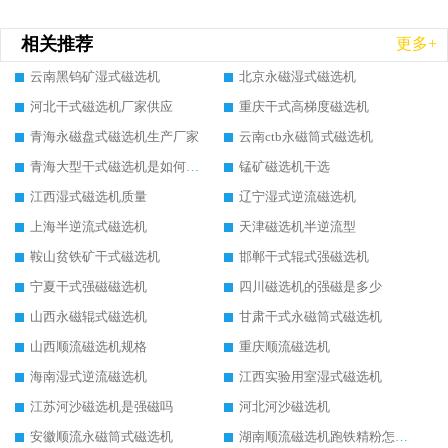
相关推荐
更多+
云南黑钨矿湿式磁选机
北京永磁湿式磁选机
河北干式磁选机厂家供应
重庆干式高梯度磁选机
青海永磁盘式磁选机生产厂家
云南ctb永磁筒式磁选机
青海大型干式磁选机是如何选矿的
锰矿磁选机干选
江西湿式磁选机质量
辽宁湿式逆流磁选机
上海半逆流式磁选机
天津磁选机半逆流型
鞍山贫铁矿干式磁选机
邯郸干式辊式强磁选机
宁夏干式强磁磁选机
四川磁选机的强磁是多少
山西永磁辊式磁选机
甘肃干式永磁筒式磁选机
山西顺流磁选机规格
重庆顺流磁选机
海南湿式逆流磁选机
江西实验用室湿式磁选机
江苏河沙磁选机是强磁吗
河北河沙磁选机
安徽顺流永磁筒式磁选机
湖南顺流磁选机跑铁精粉怎么处理