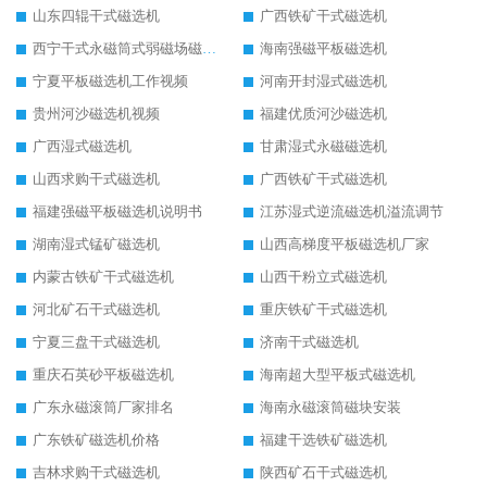
山东四辊干式磁选机
广西铁矿干式磁选机
西宁干式永磁筒式弱磁场磁选机结构图
海南强磁平板磁选机
宁夏平板磁选机工作视频
河南开封湿式磁选机
贵州河沙磁选机视频
福建优质河沙磁选机
广西湿式磁选机
甘肃湿式永磁磁选机
山西求购干式磁选机
广西铁矿干式磁选机
福建强磁平板磁选机说明书
江苏湿式逆流磁选机溢流调节
湖南湿式锰矿磁选机
山西高梯度平板磁选机厂家
内蒙古铁矿干式磁选机
山西干粉立式磁选机
河北矿石干式磁选机
重庆铁矿干式磁选机
宁夏三盘干式磁选机
济南干式磁选机
重庆石英砂平板磁选机
海南超大型平板式磁选机
广东永磁滚筒厂家排名
海南永磁滚筒磁块安装
广东铁矿磁选机价格
福建干选铁矿磁选机
吉林求购干式磁选机
陕西矿石干式磁选机