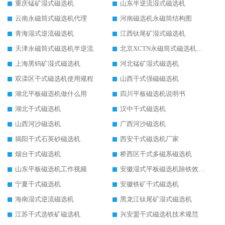
重庆锰矿湿式磁选机
山东半逆流湿式磁选机
云南永磁筒式磁选机代理
河南磁选机永磁筒结构图
青海湿式逆流磁选机
江西钛尾矿湿式磁选机
天津永磁筒式磁选机半逆流
北京XCTN永磁筒式磁选机磁块位置
上海黑钨矿湿式磁选机
河北锰矿湿式磁选机
双滦区干式磁选机使用规程
山西干式强磁磁选机
湖北平板磁选机做什么用
四川平板磁选机说明书
湖北干式磁选机
汉中干式磁选机
山西河沙磁选机
广西河沙磁选机
揭阳干式石英砂磁选机
西安干式磁选机厂家
烟台干式磁选机
桥西区干式多磁系磁选机
山东平板磁选机工作视频
安徽湿式平板磁选机除铁效果怎么样
宁夏干式磁选机
安徽铁矿干式磁选机
海南湿式逆流磁选机
黑龙江钛尾矿湿式磁选机
江苏干式选铁矿磁选机
兴安盟干式磁选机技术规范