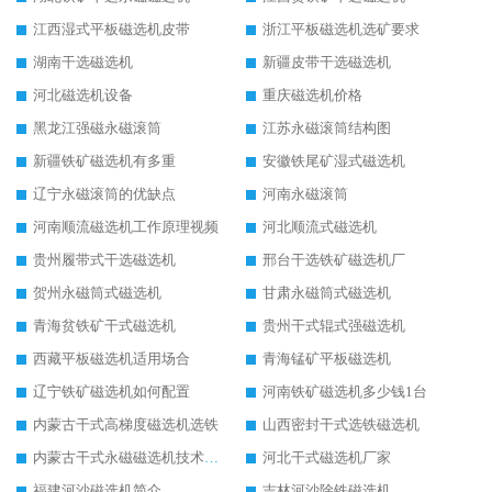
江西湿式平板磁选机皮带
浙江平板磁选机选矿要求
湖南干选磁选机
新疆皮带干选磁选机
河北磁选机设备
重庆磁选机价格
黑龙江强磁永磁滚筒
江苏永磁滚筒结构图
新疆铁矿磁选机有多重
安徽铁尾矿湿式磁选机
辽宁永磁滚筒的优缺点
河南永磁滚筒
河南顺流磁选机工作原理视频
河北顺流式磁选机
贵州履带式干选磁选机
邢台干选铁矿磁选机厂
贺州永磁筒式磁选机
甘肃永磁筒式磁选机
青海贫铁矿干式磁选机
贵州干式辊式强磁选机
西藏平板磁选机适用场合
青海锰矿平板磁选机
辽宁铁矿磁选机如何配置
河南铁矿磁选机多少钱1台
内蒙古干式高梯度磁选机选铁
山西密封干式选铁磁选机
内蒙古干式永磁磁选机技术要求
河北干式磁选机厂家
福建河沙磁选机简介
吉林河沙除铁磁选机