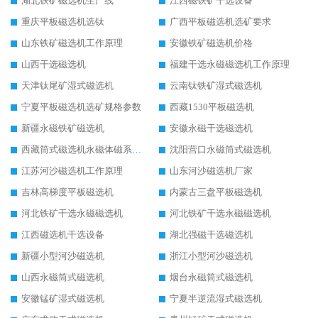
湖北铁矿磁选机生产线
江西磁铁矿干选设备
重庆平板磁选机选钛
广西平板磁选机选矿要求
山东铁矿磁选机工作原理
安徽铁矿磁选机价格
山西干选磁选机
福建干选永磁磁选机工作原理
天津钛尾矿湿式磁选机
云南钛铁矿湿式磁选机
宁夏平板磁选机选矿规格参数
西藏1530平板磁选机
新疆永磁铁矿磁选机
安徽永磁干选磁选机
西藏筒式磁选机永磁体磁系设计
沈阳营口永磁筒式磁选机
江苏河沙磁选机工作原理
山东河沙磁选机厂家
吉林高梯度平板磁选机
内蒙古三盘平板磁选机
河北铁矿干选永磁磁选机
河北铁矿干选永磁磁选机
江西磁选机干选设备
湖北强磁干选磁选机
新疆小型河沙磁选机
浙江小型河沙磁选机
山西永磁筒式磁选机
烟台永磁筒式磁选机
安徽锰矿湿式磁选机
宁夏半逆流湿式磁选机