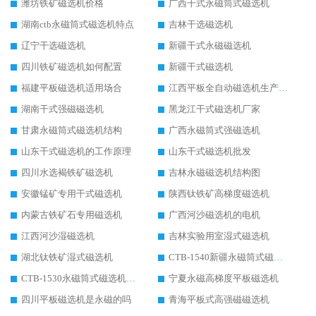
潍坊铁矿磁选机价格
广西干式永磁筒式磁选机
湖南ctb永磁筒式磁选机特点
吉林干选磁选机
辽宁干选磁选机
新疆干式永磁磁选机
四川铁矿磁选机如何配置
新疆干式磁选机
福建平板磁选机适用场合
江西平板全自动磁选机生产厂家
湖南干式强磁磁选机
黑龙江干式磁选机厂家
甘肃永磁筒式磁选机结构
广西永磁筒式强磁选机
山东干式磁选机的工作原理
山东干式磁选机批发
四川水选褐铁矿磁选机
吉林永磁磁选机结构图
安徽锰矿专用干式磁选机
陕西钛铁矿高梯度磁选机
内蒙古铁矿石专用磁选机
广西河沙磁选机的电机
江西河沙湿磁选机
吉林实验用室湿式磁选机
湖北钛铁矿湿式磁选机
CTB-1540新疆永磁筒式磁选机
CTB-1530永磁筒式磁选机代理商
宁夏永磁高梯度平板磁选机
四川平板磁选机是永磁的吗
青海平板式高强磁磁选机