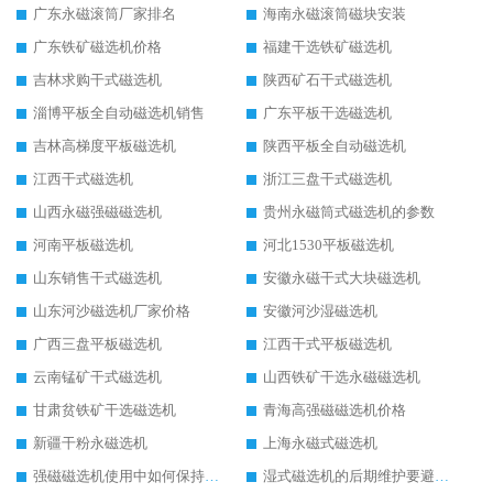
广东永磁滚筒厂家排名
海南永磁滚筒磁块安装
广东铁矿磁选机价格
福建干选铁矿磁选机
吉林求购干式磁选机
陕西矿石干式磁选机
淄博平板全自动磁选机销售
广东平板干选磁选机
吉林高梯度平板磁选机
陕西平板全自动磁选机
江西干式磁选机
浙江三盘干式磁选机
山西永磁强磁磁选机
贵州永磁筒式磁选机的参数
河南平板磁选机
河北1530平板磁选机
山东销售干式磁选机
安徽永磁干式大块磁选机
山东河沙磁选机厂家价格
安徽河沙湿磁选机
广西三盘平板磁选机
江西干式平板磁选机
云南锰矿干式磁选机
山西铁矿干选永磁磁选机
甘肃贫铁矿干选磁选机
青海高强磁磁选机价格
新疆干粉永磁选机
上海永磁式磁选机
强磁磁选机使用中如何保持其顺畅运行
湿式磁选机的后期维护要避开哪些坑