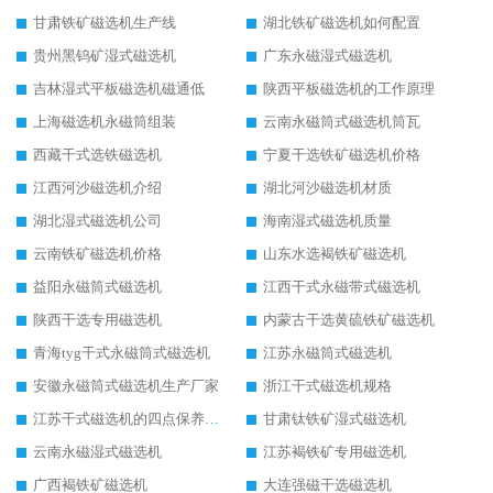
甘肃铁矿磁选机生产线
湖北铁矿磁选机如何配置
贵州黑钨矿湿式磁选机
广东永磁湿式磁选机
吉林湿式平板磁选机磁通低
陕西平板磁选机的工作原理
上海磁选机永磁筒组装
云南永磁筒式磁选机筒瓦
西藏干式选铁磁选机
宁夏干选铁矿磁选机价格
江西河沙磁选机介绍
湖北河沙磁选机材质
湖北湿式磁选机公司
海南湿式磁选机质量
云南铁矿磁选机价格
山东水选褐铁矿磁选机
益阳永磁筒式磁选机
江西干式永磁带式磁选机
陕西干选专用磁选机
内蒙古干选黄硫铁矿磁选机
青海tyg干式永磁筒式磁选机
江苏永磁筒式磁选机
安徽永磁筒式磁选机生产厂家
浙江干式磁选机规格
江苏干式磁选机的四点保养秘籍
甘肃钛铁矿湿式磁选机
云南永磁湿式磁选机
江苏褐铁矿专用磁选机
广西褐铁矿磁选机
大连强磁干选磁选机