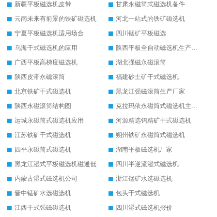
新疆平板磁选机皮带
甘肃永磁筒式磁选机备件
云南未来有前景的铁矿磁选机
河北一站式的铁矿磁选机
宁夏平板磁选机适用场合
四川锰矿平板磁选
乌海干式磁选机的应用
陕西平板全自动磁选机生产厂家
广西平板高梯度磁选机
湖北强磁永磁滚筒
陕西皮带永磁滚筒
福建砂土矿干式磁选机
北京铁矿干式磁选机
黑龙江强磁滚筒生产厂家
陕西永磁滚筒结构图
克拉玛依永磁筒式磁选机主要技术参数
运城永磁筒式磁选机应用
河源精选钨精矿干式磁选机
江苏铁矿干式磁选机
朔州铁矿永磁筒式磁选机
四平永磁筒式磁选机
湖南平板磁选机厂家
黑龙江湿式平板磁选机磁通低
四川半逆流湿式磁选机
内蒙古湿式磁选机公司
浙江锰矿水选磁选机
晋中锰矿水选磁选机
包头干式磁选机
江西干式强磁磁选机
四川湿式磁选机报价