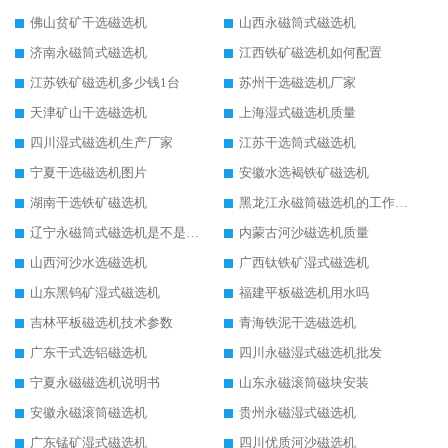
佛山贫矿干选磁选机
山西永磁筒式磁选机
济南永磁筒式磁选机
江西铁矿磁选机如何配置
江苏铁矿磁选机多少钱1台
苏州干选磁选机厂家
天津矿山干选磁选机
上海湿式磁选机质量
四川湿式磁选机生产厂家
江苏干选筒式磁选机
宁夏干选磁选机图片
安徽水选褐铁矿磁选机
湖南干选铁矿磁选机
黑龙江永磁筒磁选机的工作原理
辽宁永磁筒式磁选机是不是强磁
内蒙古河沙磁选机质量
山西河沙水选磁选机
广西钛铁矿湿式磁选机
山东黑钨矿湿式磁选机
福建平板磁选机用水吗
吉林平板磁选机技术参数
青海铁泥干选磁选机
广东干式选铝磁选机
四川永磁湿式磁选机批发
宁夏永磁磁选机说明书
山东永磁滚筒磁块安装
安徽永磁滚筒磁选机
贵州永磁湿式磁选机
广东锰矿湿式磁选机
四川优质河沙磁选机