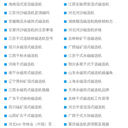
海南湿式逆流磁选机
江西实验用室湿式磁选机
江苏河沙磁选机是强磁吗
河北河沙磁选机
安徽顺流永磁筒式磁选机
湖南顺流磁选机跑铁精粉怎么处理
甘肃河沙磁选机的注意事项
河北河沙磁选机价格
江苏干式选除铁磁选机型号
吉林铁矿干选磁选机
四川永磁湿式磁选机
广西锰矿湿式磁选机
江西干粉永磁选机
江苏干式永磁磁选机
河南干式磁选机
鄂尔多斯干式干选磁选机
南宁永磁筒式磁选机
山东永磁筒式磁选机磁偏角怎么调整
辽宁黑钨矿湿式磁选机
上海永磁湿式磁选机
江西永磁筒式磁选机视频
天津永磁筒式磁选机品牌
广东干式铁粉磁选机
吉林干式磁选机工作原理
四川锰矿湿式磁选机
河北半逆流湿式磁选机
山西矿石干式磁选机
广西干式大块磁选机
河北hth·华体会（中国）官方网站-hth.com 工作视频
重庆磁选机原理图及视频