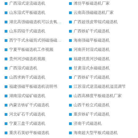
广西湿式逆流磁选机
潍坊平板磁选机厂家
山东湿式平板磁选机
云南高强磁磁选机厂家
湖北高强磁磁选机可以去氧化铝
广西超强皮带辊式磁选机
山东四辊干式磁选机
广西铁矿干式磁选机
西宁干式永磁筒式弱磁场磁选机结构图
海南强磁平板磁选机
宁夏平板磁选机工作视频
河南开封湿式磁选机
贵州河沙磁选机视频
福建优质河沙磁选机
广西湿式磁选机
甘肃湿式永磁磁选机
山西求购干式磁选机
广西铁矿干式磁选机
福建强磁平板磁选机说明书
江苏湿式逆流磁选机溢流调节
湖南湿式锰矿磁选机
山西高梯度平板磁选机厂家
内蒙古铁矿干式磁选机
山西干粉立式磁选机
河北矿石干式磁选机
重庆铁矿干式磁选机
宁夏三盘干式磁选机
济南干式磁选机
重庆石英砂平板磁选机
海南超大型平板式磁选机