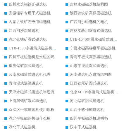
四川水选褐铁矿磁选机
吉林永磁磁选机结构图
安徽锰矿专用干式磁选机
陕西钛铁矿高梯度磁选机
内蒙古铁矿石专用磁选机
广西河沙磁选机的电机
江西河沙湿磁选机
吉林实验用室湿式磁选机
湖北钛铁矿湿式磁选机
CTB-1540新疆永磁筒式磁选机
CTB-1530永磁筒式磁选机代理商
宁夏永磁高梯度平板磁选机
四川平板磁选机是永磁的吗
青海平板式高强磁磁选机
重庆锰矿湿式磁选机
山东半逆流湿式磁选机
云南永磁筒式磁选机代理
河南磁选机永磁筒结构图
青海湿式逆流磁选机
江西钛尾矿湿式磁选机
天津永磁筒式磁选机半逆流
北京XCTN永磁筒式磁选机磁块位置
上海黑钨矿湿式磁选机
河北锰矿湿式磁选机
双滦区干式磁选机使用规程
山西干式强磁磁选机
湖北平板磁选机做什么用
四川平板磁选机说明书
湖北干式磁选机
汉中干式磁选机