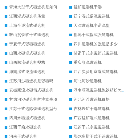
青海大型干式磁选机是如何选矿的
锰矿磁选机干选
江西湿式磁选机质量
辽宁湿式逆流磁选机
上海半逆流式磁选机
天津磁选机半逆流型
鞍山贫铁矿干式磁选机
邯郸干式辊式强磁选机
宁夏干式强磁磁选机
四川磁选机的强磁是多少
山西永磁辊式磁选机
甘肃干式永磁筒式磁选机
山西顺流磁选机规格
重庆顺流磁选机
海南湿式逆流磁选机
江西实验用室湿式磁选机
江苏河沙磁选机是强磁吗
河北河沙磁选机
安徽顺流永磁筒式磁选机
湖南顺流磁选机跑铁精粉怎么处理
甘肃河沙磁选机的注意事项
河北河沙磁选机价格
江苏干式选除铁磁选机型号
吉林铁矿干选磁选机
四川永磁湿式磁选机
广西锰矿湿式磁选机
江西干粉永磁选机
江苏干式永磁磁选机
河南干式磁选机
鄂尔多斯干式干选磁选机