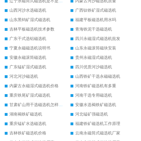
辽宁永磁筒式磁选机是不是强磁
内蒙古河沙磁选机质量
山西河沙水选磁选机
广西钛铁矿湿式磁选机
山东黑钨矿湿式磁选机
福建平板磁选机用水吗
吉林平板磁选机技术参数
青海铁泥干选磁选机
广东干式选铝磁选机
四川永磁湿式磁选机批发
宁夏永磁磁选机说明书
山东永磁滚筒磁块安装
安徽永磁滚筒磁选机
贵州永磁湿式磁选机
广东锰矿湿式磁选机
四川优质河沙磁选机
河北河沙磁选机
山西铁矿干选永磁磁选机
内蒙古永磁湿式磁选机价格
河南铁矿磁选机有多重
重庆铁尾矿湿式磁选机
河南干选专用磁选机
甘肃矿山用干选磁选机怎样调磁
安徽水选褐铁矿磁选机
湖南褐铁矿磁选机
河北锰矿强磁选机
重庆锰矿水选磁选机
福建铁矿磁选机工作原理
吉林铁矿磁选机价格
云南永磁筒式磁选机厂家