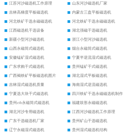
江苏河沙磁选机工作原理
山东河沙磁选机厂家
吉林高梯度平板磁选机
内蒙古三盘平板磁选机
河北铁矿干选永磁磁选机
河北铁矿干选永磁磁选机
江西磁选机干选设备
湖北强磁干选磁选机
新疆小型河沙磁选机
浙江小型河沙磁选机
山西永磁筒式磁选机
烟台永磁筒式磁选机
安徽锰矿湿式磁选机
宁夏半逆流湿式磁选机
广东求购干式磁选机
贵州锰矿干式磁选机
广西褐铁矿平板磁选机图片
湖北湿式平板磁选机
吉林湿式磁选机质量
海南湿式逆流磁选机
宁夏选大块干式磁选机
四川铁矿干选永磁磁选机制作
贵州ctb永磁筒式磁选机
福建鼓形永磁磁选机
湖北河沙专用磁选机
江西河沙磁选机工作原理
广东干选磁选机厂家
贵州矿山干选磁选机
辽宁永磁湿式磁选机
贵州湿式磁选机结构