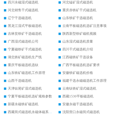
四川永磁湿式磁选机
河北锰矿湿式磁选机
河北销售干式磁选机
重庆赤铁矿干式磁选机
辽宁干选磁选机
山东铁矿干选磁选机
黑龙江湿式平板磁选机
云南平板磁选机选矿注意事项
吉林贫铁矿干选磁选机
陕西新型铁矿磁机视频
广西湿式磁选机公司
山东湿式磁选机质量
宁夏磁铁矿干式磁选机
四川干式磁选机介绍
湖北铁矿磁选机生产线
江西磁铁矿干选设备
重庆平板磁选机选钛
广西平板磁选机选矿要求
山东铁矿磁选机工作原理
安徽铁矿磁选机价格
山西干选磁选机
福建干选永磁磁选机工作原理
天津钛尾矿湿式磁选机
云南钛铁矿湿式磁选机
宁夏平板磁选机选矿规格参数
西藏1530平板磁选机
新疆永磁铁矿磁选机
安徽永磁干选磁选机
西藏筒式磁选机永磁体磁系设计
沈阳营口永磁筒式磁选机