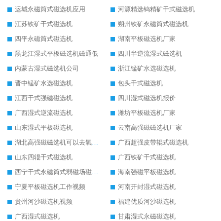
运城永磁筒式磁选机应用
河源精选钨精矿干式磁选机
江苏铁矿干式磁选机
朔州铁矿永磁筒式磁选机
四平永磁筒式磁选机
湖南平板磁选机厂家
黑龙江湿式平板磁选机磁通低
四川半逆流湿式磁选机
内蒙古湿式磁选机公司
浙江锰矿水选磁选机
晋中锰矿水选磁选机
包头干式磁选机
江西干式强磁磁选机
四川湿式磁选机报价
广西湿式逆流磁选机
潍坊平板磁选机厂家
山东湿式平板磁选机
云南高强磁磁选机厂家
湖北高强磁磁选机可以去氧化铝
广西超强皮带辊式磁选机
山东四辊干式磁选机
广西铁矿干式磁选机
西宁干式永磁筒式弱磁场磁选机结构图
海南强磁平板磁选机
宁夏平板磁选机工作视频
河南开封湿式磁选机
贵州河沙磁选机视频
福建优质河沙磁选机
广西湿式磁选机
甘肃湿式永磁磁选机