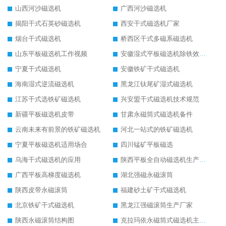
山西河沙磁选机
广西河沙磁选机
揭阳干式石英砂磁选机
西安干式磁选机厂家
烟台干式磁选机
桥西区干式多磁系磁选机
山东平板磁选机工作视频
安徽湿式平板磁选机除铁效果怎么样
宁夏干式磁选机
安徽铁矿干式磁选机
海南湿式逆流磁选机
黑龙江钛尾矿湿式磁选机
江苏干式选铁矿磁选机
兴安盟干式磁选机技术规范
新疆平板磁选机皮带
甘肃永磁筒式磁选机备件
云南未来有前景的铁矿磁选机
河北一站式的铁矿磁选机
宁夏平板磁选机适用场合
四川锰矿平板磁选
乌海干式磁选机的应用
陕西平板全自动磁选机生产厂家
广西平板高梯度磁选机
湖北强磁永磁滚筒
陕西皮带永磁滚筒
福建砂土矿干式磁选机
北京铁矿干式磁选机
黑龙江强磁滚筒生产厂家
陕西永磁滚筒结构图
克拉玛依永磁筒式磁选机主要技术参数