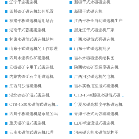
辽宁干选磁选机
新疆干式永磁磁选机
四川铁矿磁选机如何配置
新疆干式磁选机
福建平板磁选机适用场合
江西平板全自动磁选机生产厂家
湖南干式强磁磁选机
黑龙江干式磁选机厂家
甘肃永磁筒式磁选机结构
广西永磁筒式强磁选机
山东干式磁选机的工作原理
山东干式磁选机批发
四川水选褐铁矿磁选机
吉林永磁磁选机结构图
安徽锰矿专用干式磁选机
陕西钛铁矿高梯度磁选机
内蒙古铁矿石专用磁选机
广西河沙磁选机的电机
江西河沙湿磁选机
吉林实验用室湿式磁选机
湖北钛铁矿湿式磁选机
CTB-1540新疆永磁筒式磁选机
CTB-1530永磁筒式磁选机代理商
宁夏永磁高梯度平板磁选机
四川平板磁选机是永磁的吗
青海平板式高强磁磁选机
重庆锰矿湿式磁选机
山东半逆流湿式磁选机
云南永磁筒式磁选机代理
河南磁选机永磁筒结构图