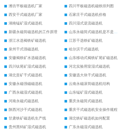
潍坊平板磁选机厂家
四川平板磁选机磁铁排列图
西安干式磁选机厂家
石家庄干式磁选机价格
湖南锰矿湿式磁选机
四川湿式逆流磁选机
新疆永磁筒磁选机的工作原理
山东永磁筒式磁选机是不是强磁
浙江水选褐铁矿磁选机
江苏干选铁矿磁选机
泉州干式强磁选机
哈尔滨干式磁选机
安徽褐铁矿水选磁选机
山东移动式褐铁矿尾矿磁选机
四川钛尾矿湿式磁选机
河北实验用室湿式磁选机
湖北贫矿干式磁选机
安徽选大块干式磁选机
安徽永磁强磁磁选机
云南永磁滚筒磁选机结构
广西永磁湿式磁选机
山东锰矿湿式磁选机
河南永磁式磁选机
重庆永磁筒式磁选机
陕西河沙干式磁选机
重庆干式磁选机安全操作规程
甘肃铁矿磁选机生产线
湖北铁矿磁选机如何配置
贵州黑钨矿湿式磁选机
广东永磁湿式磁选机