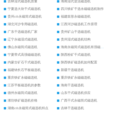
吉林湿式磁选机质量
海南湿式逆流磁选机
宁夏选大块干式磁选机
四川铁矿干选永磁磁选机制作
贵州ctb永磁筒式磁选机
福建鼓形永磁磁选机
湖北河沙专用磁选机
江西河沙磁选机工作原理
广东干选磁选机厂家
贵州矿山干选磁选机
辽宁永磁湿式磁选机
贵州湿式磁选机结构
佛山永磁筒式磁选机
海南永磁筒式磁选机有强磁的吗
宁夏带式高强磁磁选机
陕西粉矿干式磁选机
内蒙古矿石干式磁选机
陕西铁矿磁选机如何配置
福建钠长石平板磁选机
新疆干选磁选机
重庆铁矿永磁磁选机
重庆铁矿永磁磁选机
江苏平板磁选机的参数
海南干选磁选机
德州永磁筒式磁选机
山东干式磁选机供应
潍坊铁矿磁选机价格
广西干式永磁筒式磁选机
湖南ctb永磁筒式磁选机特点
吉林干选磁选机