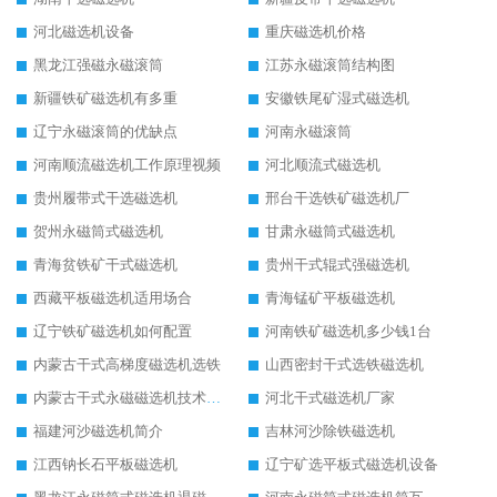
河北磁选机设备
重庆磁选机价格
黑龙江强磁永磁滚筒
江苏永磁滚筒结构图
新疆铁矿磁选机有多重
安徽铁尾矿湿式磁选机
辽宁永磁滚筒的优缺点
河南永磁滚筒
河南顺流磁选机工作原理视频
河北顺流式磁选机
贵州履带式干选磁选机
邢台干选铁矿磁选机厂
贺州永磁筒式磁选机
甘肃永磁筒式磁选机
青海贫铁矿干式磁选机
贵州干式辊式强磁选机
西藏平板磁选机适用场合
青海锰矿平板磁选机
辽宁铁矿磁选机如何配置
河南铁矿磁选机多少钱1台
内蒙古干式高梯度磁选机选铁
山西密封干式选铁磁选机
内蒙古干式永磁磁选机技术要求
河北干式磁选机厂家
福建河沙磁选机简介
吉林河沙除铁磁选机
江西钠长石平板磁选机
辽宁矿选平板式磁选机设备