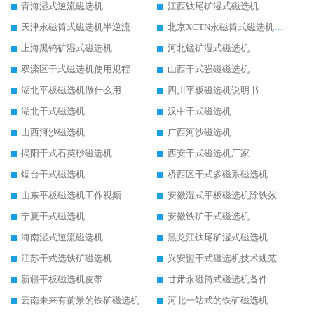
青海湿式逆流磁选机
江西钛尾矿湿式磁选机
天津永磁筒式磁选机半逆流
北京XCTN永磁筒式磁选机磁块位置
上海黑钨矿湿式磁选机
河北锰矿湿式磁选机
双滦区干式磁选机使用规程
山西干式强磁磁选机
湖北平板磁选机做什么用
四川平板磁选机说明书
湖北干式磁选机
汉中干式磁选机
山西河沙磁选机
广西河沙磁选机
揭阳干式石英砂磁选机
西安干式磁选机厂家
烟台干式磁选机
桥西区干式多磁系磁选机
山东平板磁选机工作视频
安徽湿式平板磁选机除铁效果怎么样
宁夏干式磁选机
安徽铁矿干式磁选机
海南湿式逆流磁选机
黑龙江钛尾矿湿式磁选机
江苏干式选铁矿磁选机
兴安盟干式磁选机技术规范
新疆平板磁选机皮带
甘肃永磁筒式磁选机备件
云南未来有前景的铁矿磁选机
河北一站式的铁矿磁选机