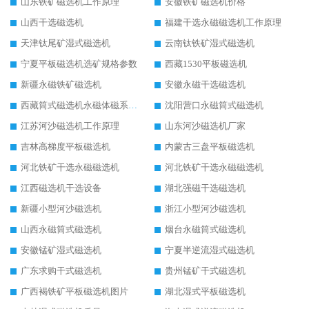
山东铁矿磁选机工作原理
安徽铁矿磁选机价格
山西干选磁选机
福建干选永磁磁选机工作原理
天津钛尾矿湿式磁选机
云南钛铁矿湿式磁选机
宁夏平板磁选机选矿规格参数
西藏1530平板磁选机
新疆永磁铁矿磁选机
安徽永磁干选磁选机
西藏筒式磁选机永磁体磁系设计
沈阳营口永磁筒式磁选机
江苏河沙磁选机工作原理
山东河沙磁选机厂家
吉林高梯度平板磁选机
内蒙古三盘平板磁选机
河北铁矿干选永磁磁选机
河北铁矿干选永磁磁选机
江西磁选机干选设备
湖北强磁干选磁选机
新疆小型河沙磁选机
浙江小型河沙磁选机
山西永磁筒式磁选机
烟台永磁筒式磁选机
安徽锰矿湿式磁选机
宁夏半逆流湿式磁选机
广东求购干式磁选机
贵州锰矿干式磁选机
广西褐铁矿平板磁选机图片
湖北湿式平板磁选机