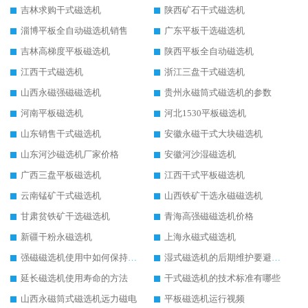
吉林求购干式磁选机
陕西矿石干式磁选机
淄博平板全自动磁选机销售
广东平板干选磁选机
吉林高梯度平板磁选机
陕西平板全自动磁选机
江西干式磁选机
浙江三盘干式磁选机
山西永磁强磁磁选机
贵州永磁筒式磁选机的参数
河南平板磁选机
河北1530平板磁选机
山东销售干式磁选机
安徽永磁干式大块磁选机
山东河沙磁选机厂家价格
安徽河沙湿磁选机
广西三盘平板磁选机
江西干式平板磁选机
云南锰矿干式磁选机
山西铁矿干选永磁磁选机
甘肃贫铁矿干选磁选机
青海高强磁磁选机价格
新疆干粉永磁选机
上海永磁式磁选机
强磁磁选机使用中如何保持其顺畅运行
湿式磁选机的后期维护要避开哪些坑
延长磁选机使用寿命的方法
干式磁选机的技术标准有哪些
山西永磁筒式磁选机远力磁电
平板磁选机运行视频