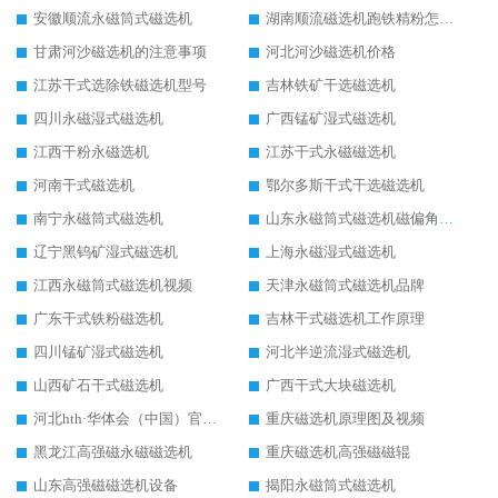
安徽顺流永磁筒式磁选机
湖南顺流磁选机跑铁精粉怎么处理
甘肃河沙磁选机的注意事项
河北河沙磁选机价格
江苏干式选除铁磁选机型号
吉林铁矿干选磁选机
四川永磁湿式磁选机
广西锰矿湿式磁选机
江西干粉永磁选机
江苏干式永磁磁选机
河南干式磁选机
鄂尔多斯干式干选磁选机
南宁永磁筒式磁选机
山东永磁筒式磁选机磁偏角怎么调整
辽宁黑钨矿湿式磁选机
上海永磁湿式磁选机
江西永磁筒式磁选机视频
天津永磁筒式磁选机品牌
广东干式铁粉磁选机
吉林干式磁选机工作原理
四川锰矿湿式磁选机
河北半逆流湿式磁选机
山西矿石干式磁选机
广西干式大块磁选机
河北hth·华体会（中国）官方网站-hth.com 工作视频
重庆磁选机原理图及视频
黑龙江高强磁永磁磁选机
重庆磁选机高强磁磁辊
山东高强磁磁选机设备
揭阳永磁筒式磁选机