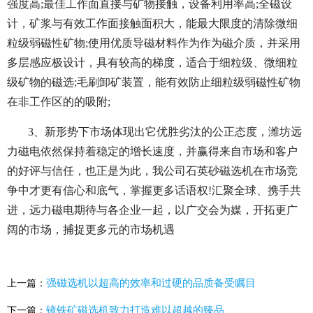
强度高;最佳工作面直接与矿物接触，设备利用率高;全磁设
计，矿浆与有效工作面接触面积大，能最大限度的清除微细
粒级弱磁性矿物;使用优质导磁材料作为作为磁介质，并采用
多层感应极设计，具有较高的梯度，适合于细粒级、微细粒
级矿物的磁选;毛刷卸矿装置，能有效防止细粒级弱磁性矿物
在非工作区的的吸附;
3、新形势下市场体现出它优胜劣汰的公正态度，潍坊远
力磁电依然保持着稳定的增长速度，并赢得来自市场和客户
的好评与信任，也正是为此，我公司石英砂磁选机在市场竞
争中才更有信心和底气，掌握更多话语权!汇聚全球、携手共
进，远力磁电期待与各企业一起，以广交会为媒，开拓更广
阔的市场，捕捉更多元的市场机遇
强磁选机以超高的效率和过硬的品质备受瞩目
上一篇：
镜铁矿磁选机致力打造难以超越的臻品
下一篇：