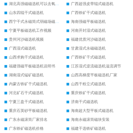
湖北高强磁磁选机可以去氧化铝
广西超强皮带辊式磁选机
山东四辊干式磁选机
广西铁矿干式磁选机
西宁干式永磁筒式弱磁场磁选机结构图
海南强磁平板磁选机
宁夏平板磁选机工作视频
河南开封湿式磁选机
贵州河沙磁选机视频
福建优质河沙磁选机
广西湿式磁选机
甘肃湿式永磁磁选机
山西求购干式磁选机
广西铁矿干式磁选机
福建强磁平板磁选机说明书
江苏湿式逆流磁选机溢流调节
湖南湿式锰矿磁选机
山西高梯度平板磁选机厂家
内蒙古铁矿干式磁选机
山西干粉立式磁选机
河北矿石干式磁选机
重庆铁矿干式磁选机
宁夏三盘干式磁选机
济南干式磁选机
重庆石英砂平板磁选机
海南超大型平板式磁选机
广东永磁滚筒厂家排名
海南永磁滚筒磁块安装
广东铁矿磁选机价格
福建干选铁矿磁选机