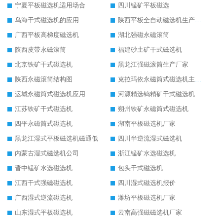
宁夏平板磁选机适用场合
四川锰矿平板磁选
乌海干式磁选机的应用
陕西平板全自动磁选机生产厂家
广西平板高梯度磁选机
湖北强磁永磁滚筒
陕西皮带永磁滚筒
福建砂土矿干式磁选机
北京铁矿干式磁选机
黑龙江强磁滚筒生产厂家
陕西永磁滚筒结构图
克拉玛依永磁筒式磁选机主要技术参数
运城永磁筒式磁选机应用
河源精选钨精矿干式磁选机
江苏铁矿干式磁选机
朔州铁矿永磁筒式磁选机
四平永磁筒式磁选机
湖南平板磁选机厂家
黑龙江湿式平板磁选机磁通低
四川半逆流湿式磁选机
内蒙古湿式磁选机公司
浙江锰矿水选磁选机
晋中锰矿水选磁选机
包头干式磁选机
江西干式强磁磁选机
四川湿式磁选机报价
广西湿式逆流磁选机
潍坊平板磁选机厂家
山东湿式平板磁选机
云南高强磁磁选机厂家