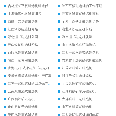
吉林湿式平板磁选机磁通低
陕西平板磁选机的工作原理
上海磁选机永磁筒组装
云南永磁筒式磁选机筒瓦
西藏干式选铁磁选机
宁夏干选铁矿磁选机价格
江西河沙磁选机介绍
湖北河沙磁选机材质
湖北湿式磁选机公司
海南湿式磁选机质量
云南铁矿磁选机价格
山东水选褐铁矿磁选机
益阳永磁筒式磁选机
江西干式永磁带式磁选机
陕西干选专用磁选机
内蒙古干选黄硫铁矿磁选机
青海tyg干式永磁筒式磁选机
江苏永磁筒式磁选机
安徽永磁筒式磁选机生产厂家
浙江干式磁选机规格
江苏干式磁选机的四点保养秘籍
甘肃钛铁矿湿式磁选机
云南永磁湿式磁选机
江苏褐铁矿专用磁选机
广西褐铁矿磁选机
大连强磁干选磁选机
佛山贫矿干选磁选机
山西永磁筒式磁选机
济南永磁筒式磁选机
江西铁矿磁选机如何配置