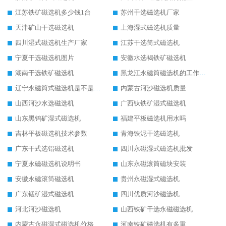
江苏铁矿磁选机多少钱1台
苏州干选磁选机厂家
天津矿山干选磁选机
上海湿式磁选机质量
四川湿式磁选机生产厂家
江苏干选筒式磁选机
宁夏干选磁选机图片
安徽水选褐铁矿磁选机
湖南干选铁矿磁选机
黑龙江永磁筒磁选机的工作原理
辽宁永磁筒式磁选机是不是强磁
内蒙古河沙磁选机质量
山西河沙水选磁选机
广西钛铁矿湿式磁选机
山东黑钨矿湿式磁选机
福建平板磁选机用水吗
吉林平板磁选机技术参数
青海铁泥干选磁选机
广东干式选铝磁选机
四川永磁湿式磁选机批发
宁夏永磁磁选机说明书
山东永磁滚筒磁块安装
安徽永磁滚筒磁选机
贵州永磁湿式磁选机
广东锰矿湿式磁选机
四川优质河沙磁选机
河北河沙磁选机
山西铁矿干选永磁磁选机
内蒙古永磁湿式磁选机价格
河南铁矿磁选机有多重