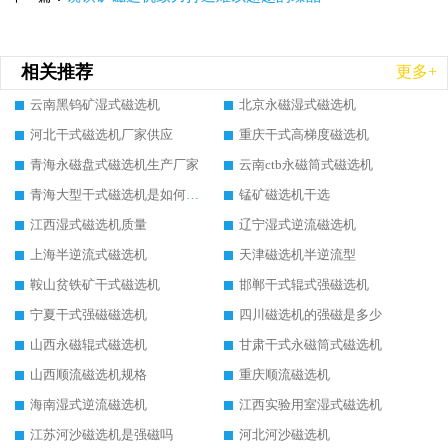
相关推荐
更多+
云南黑钨矿湿式磁选机
北京永磁湿式磁选机
河北干式磁选机厂家供应
重庆干式高梯度磁选机
青海永磁盘式磁选机生产厂家
云南ctb永磁筒式磁选机
青海大型干式磁选机是如何选矿的
锰矿磁选机干选
江西湿式磁选机质量
辽宁湿式逆流磁选机
上海半逆流式磁选机
天津磁选机半逆流型
鞍山贫铁矿干式磁选机
邯郸干式辊式强磁选机
宁夏干式强磁磁选机
四川磁选机的强磁是多少
山西永磁辊式磁选机
甘肃干式永磁筒式磁选机
山西顺流磁选机规格
重庆顺流磁选机
海南湿式逆流磁选机
江西实验用室湿式磁选机
江苏河沙磁选机是强磁吗
河北河沙磁选机