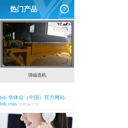
热门产品
强磁选机
CTS(N.B)永磁筒式
hth·华体会（中国）官方网站-
hth.com
/ CONTACT US