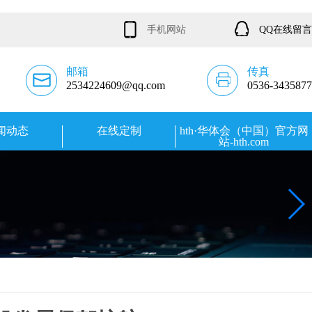
手机网站
QQ在线留言
邮箱
传真
2534224609@qq.com
0536-3435877
闻动态
在线定制
hth·华体会（中国）官方网
站-hth.com