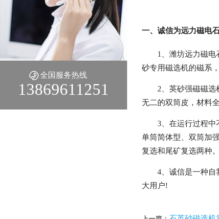
一、诚信为远力磁电石
1、潍坊远力磁
砂专用磁选机的磁系
全国服务热线
13869611251
2、英砂强磁磁选
无二的双筒皮，材料全
3、在运行过程中
单筒简体型、双筒加
复选和尾矿复选两种
4、诚信是一种
大用户!
石英砂磁选机
上一篇：