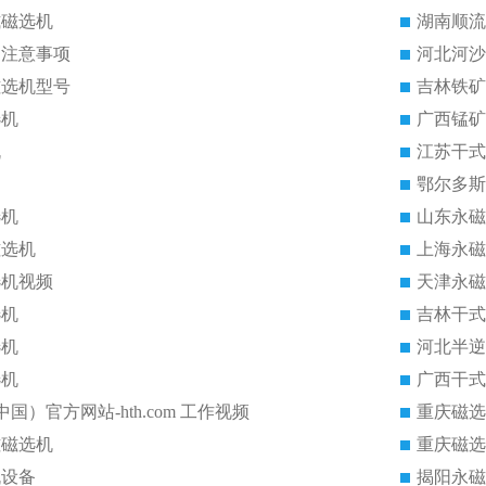
式磁选机
湖南顺流
的注意事项
河北河沙
磁选机型号
吉林铁矿
选机
广西锰矿
机
江苏干式
鄂尔多斯
选机
山东永磁
磁选机
上海永磁
选机视频
天津永磁
选机
吉林干式
选机
河北半逆
选机
广西干式
中国）官方网站-hth.com 工作视频
重庆磁选
磁磁选机
重庆磁选
机设备
揭阳永磁