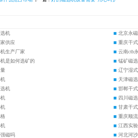
磁选机
北京永磁
厂家供应
重庆干式
选机生产厂家
云南ct
选机是如何选矿的
锰矿磁选
质量
辽宁湿式
选机
天津磁选
磁选机
邯郸干式
选机
四川磁选
选机
甘肃干式
规格
重庆顺流
选机
江西实验
是强磁吗
河北河沙