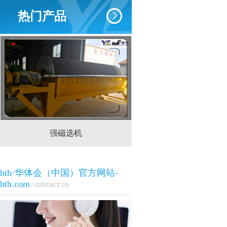
热门产品
强磁选机
CTS(N.B)永磁筒式
hth·华体会（中国）官方网站-
hth.com
/ CONTACT US