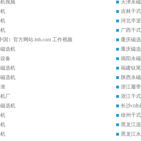
选机视频
天津永磁
选机
吉林干式
选机
河北半逆
选机
广西干式
中国）官方网站-hth.com 工作视频
重庆磁选
磁磁选机
重庆磁选
机设备
揭阳永磁
式磁选机
福建钛尾
式磁选机
陕西永磁
标准
浙江履带
选机厂
浙江干式
式磁选机
长沙ct
选机
徐州干式
选机
黑龙江选
选机
黑龙江永