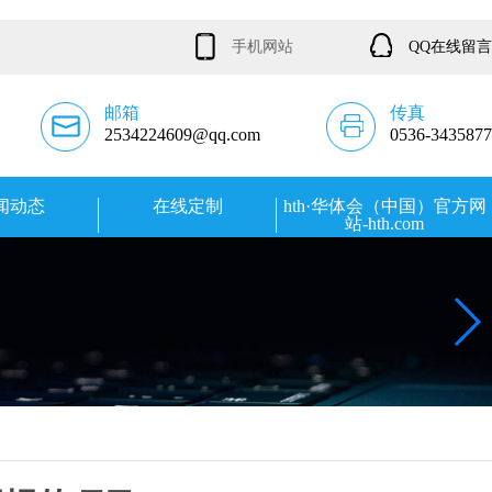
手机网站
QQ在线留言
邮箱
传真
2534224609@qq.com
0536-3435877
闻动态
在线定制
hth·华体会（中国）官方网
站-hth.com