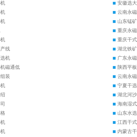
选机
安徽选大
选机
云南永磁
选机
山东锰矿
机
重庆永磁
选机
重庆干式
生产线
湖北铁矿
磁选机
广东永磁
选机磁通低
陕西平板
筒组装
云南永磁
选机
宁夏干选
介绍
湖北河沙
公司
海南湿式
价格
山东水选
选机
江西干式
选机
内蒙古干