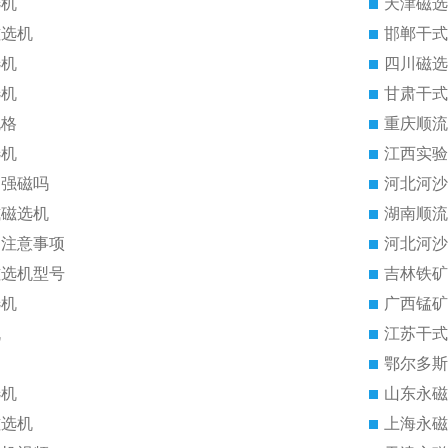
选机
天津磁选
磁选机
邯郸干式
选机
四川磁选
选机
甘肃干式
规格
重庆顺流
选机
江西实验
是强磁吗
河北河沙
式磁选机
湖南顺流
的注意事项
河北河沙
磁选机型号
吉林铁矿
选机
广西锰矿
机
江苏干式
鄂尔多斯
选机
山东永磁
磁选机
上海永磁