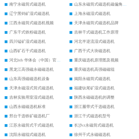
南宁永磁筒式磁选机
山东永磁筒式磁选机磁偏角怎么调整
辽宁黑钨矿湿式磁选机
上海永磁湿式磁选机
江西永磁筒式磁选机视频
天津永磁筒式磁选机品牌
广东干式铁粉磁选机
吉林干式磁选机工作原理
四川锰矿湿式磁选机
河北半逆流湿式磁选机
山西矿石干式磁选机
广西干式大块磁选机
河北hth·华体会（中国）官方网站-hth.com 工作视频
重庆磁选机原理图及视频
黑龙江高强磁永磁磁选机
重庆磁选机高强磁磁辊
山东高强磁磁选机设备
揭阳永磁筒式磁选机
天津永磁湿式筒式磁选机
福建钛尾矿湿式磁选机
吉林实验用室湿式磁选机
陕西永磁磁选机的调整
山西永磁磁选机标准
浙江履带式干选磁选机
邢台干选铁矿磁选机厂
浙江干式磁选机型号
江苏永磁筒式干式磁选机
长沙ct永磁筒式磁选机
沈阳永磁辊式磁选机
徐州干式永磁磁选机