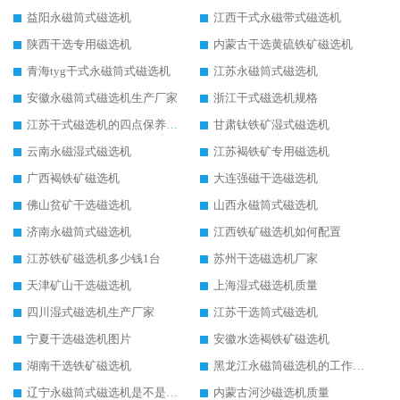
益阳永磁筒式磁选机
江西干式永磁带式磁选机
陕西干选专用磁选机
内蒙古干选黄硫铁矿磁选机
青海tyg干式永磁筒式磁选机
江苏永磁筒式磁选机
安徽永磁筒式磁选机生产厂家
浙江干式磁选机规格
江苏干式磁选机的四点保养秘籍
甘肃钛铁矿湿式磁选机
云南永磁湿式磁选机
江苏褐铁矿专用磁选机
广西褐铁矿磁选机
大连强磁干选磁选机
佛山贫矿干选磁选机
山西永磁筒式磁选机
济南永磁筒式磁选机
江西铁矿磁选机如何配置
江苏铁矿磁选机多少钱1台
苏州干选磁选机厂家
天津矿山干选磁选机
上海湿式磁选机质量
四川湿式磁选机生产厂家
江苏干选筒式磁选机
宁夏干选磁选机图片
安徽水选褐铁矿磁选机
湖南干选铁矿磁选机
黑龙江永磁筒磁选机的工作原理
辽宁永磁筒式磁选机是不是强磁
内蒙古河沙磁选机质量