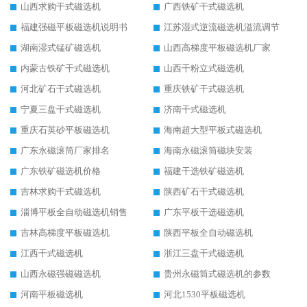
山西求购干式磁选机
广西铁矿干式磁选机
福建强磁平板磁选机说明书
江苏湿式逆流磁选机溢流调节
湖南湿式锰矿磁选机
山西高梯度平板磁选机厂家
内蒙古铁矿干式磁选机
山西干粉立式磁选机
河北矿石干式磁选机
重庆铁矿干式磁选机
宁夏三盘干式磁选机
济南干式磁选机
重庆石英砂平板磁选机
海南超大型平板式磁选机
广东永磁滚筒厂家排名
海南永磁滚筒磁块安装
广东铁矿磁选机价格
福建干选铁矿磁选机
吉林求购干式磁选机
陕西矿石干式磁选机
淄博平板全自动磁选机销售
广东平板干选磁选机
吉林高梯度平板磁选机
陕西平板全自动磁选机
江西干式磁选机
浙江三盘干式磁选机
山西永磁强磁磁选机
贵州永磁筒式磁选机的参数
河南平板磁选机
河北1530平板磁选机