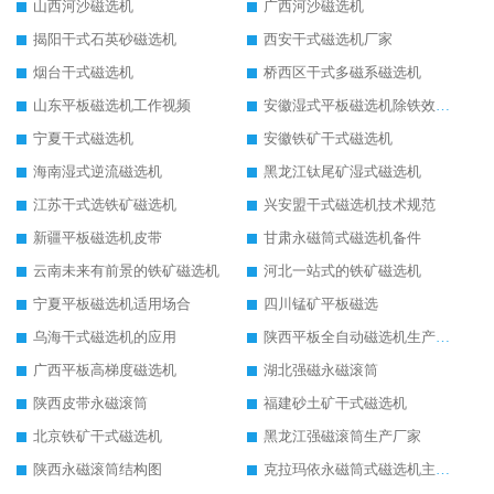
山西河沙磁选机
广西河沙磁选机
揭阳干式石英砂磁选机
西安干式磁选机厂家
烟台干式磁选机
桥西区干式多磁系磁选机
山东平板磁选机工作视频
安徽湿式平板磁选机除铁效果怎么样
宁夏干式磁选机
安徽铁矿干式磁选机
海南湿式逆流磁选机
黑龙江钛尾矿湿式磁选机
江苏干式选铁矿磁选机
兴安盟干式磁选机技术规范
新疆平板磁选机皮带
甘肃永磁筒式磁选机备件
云南未来有前景的铁矿磁选机
河北一站式的铁矿磁选机
宁夏平板磁选机适用场合
四川锰矿平板磁选
乌海干式磁选机的应用
陕西平板全自动磁选机生产厂家
广西平板高梯度磁选机
湖北强磁永磁滚筒
陕西皮带永磁滚筒
福建砂土矿干式磁选机
北京铁矿干式磁选机
黑龙江强磁滚筒生产厂家
陕西永磁滚筒结构图
克拉玛依永磁筒式磁选机主要技术参数