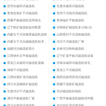
贺州永磁筒式磁选机
甘肃永磁筒式磁选机
青海贫铁矿干式磁选机
贵州干式辊式强磁选机
西藏平板磁选机适用场合
青海锰矿平板磁选机
辽宁铁矿磁选机如何配置
河南铁矿磁选机多少钱1台
内蒙古干式高梯度磁选机选铁
山西密封干式选铁磁选机
内蒙古干式永磁磁选机技术要求
河北干式磁选机厂家
福建河沙磁选机简介
吉林河沙除铁磁选机
江西钠长石平板磁选机
辽宁矿选平板式磁选机设备
黑龙江永磁筒式磁选机退磁
河南永磁筒式磁选机筒瓦
湖南干式磁选机
黑龙江干式磁选机
江西钛尾矿湿式磁选机
陕西实验用室湿式磁选机
四川水选褐铁矿磁选机
西藏干选铁矿磁选机
甘肃河沙干式磁选机
河沙磁选机的电机
潍坊平板磁选机厂家
广西平板磁选机磁铁排列图
四川永磁湿式磁选机
河北锰矿湿式磁选机