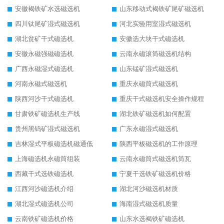
安徽褐铁矿水选磁选机
山东移动式褐铁矿尾矿磁选机
四川钛尾矿湿式磁选机
河北实验用室湿式磁选机
湖北贫矿干式磁选机
安徽选大块干式磁选机
安徽永磁强磁磁选机
云南永磁滚筒磁选机结构
广西永磁湿式磁选机
山东锰矿湿式磁选机
河南永磁式磁选机
重庆永磁筒式磁选机
陕西河沙干式磁选机
重庆干式磁选机安全操作规程
甘肃铁矿磁选机生产线
湖北铁矿磁选机如何配置
贵州黑钨矿湿式磁选机
广东永磁湿式磁选机
吉林湿式平板磁选机磁通低
陕西平板磁选机的工作原理
上海磁选机永磁筒组装
云南永磁筒式磁选机筒瓦
西藏干式选铁磁选机
宁夏干选铁矿磁选机价格
江西河沙磁选机介绍
湖北河沙磁选机材质
湖北湿式磁选机公司
海南湿式磁选机质量
云南铁矿磁选机价格
山东水选褐铁矿磁选机