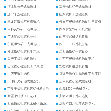
河北销售干式磁选机
重庆赤铁矿干式磁选机
辽宁干选磁选机
山东铁矿干选磁选机
黑龙江湿式平板磁选机
云南平板磁选机选矿注意事项
吉林贫铁矿干选磁选机
陕西新型铁矿磁机视频
广西湿式磁选机公司
山东湿式磁选机质量
宁夏磁铁矿干式磁选机
四川干式磁选机介绍
湖北铁矿磁选机生产线
江西磁铁矿干选设备
重庆平板磁选机选钛
广西平板磁选机选矿要求
山东铁矿磁选机工作原理
安徽铁矿磁选机价格
山西干选磁选机
福建干选永磁磁选机工作原理
天津钛尾矿湿式磁选机
云南钛铁矿湿式磁选机
宁夏平板磁选机选矿规格参数
西藏1530平板磁选机
新疆永磁铁矿磁选机
安徽永磁干选磁选机
西藏筒式磁选机永磁体磁系设计
沈阳营口永磁筒式磁选机
江苏河沙磁选机工作原理
山东河沙磁选机厂家