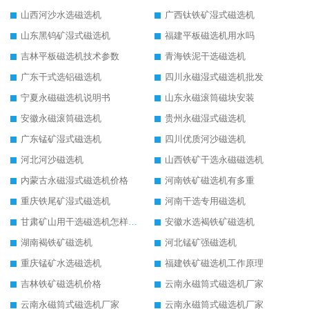
山西河沙水选磁选机
广西钛铁矿湿式磁选机
山东黑钨矿湿式磁选机
福建平板磁选机用水吗
吉林平板磁选机技术参数
青海铁泥干选磁选机
广东干式选铝磁选机
四川永磁湿式磁选机批发
宁夏永磁磁选机说明书
山东永磁滚筒磁块安装
安徽永磁滚筒磁选机
贵州永磁湿式磁选机
广东锰矿湿式磁选机
四川优质河沙磁选机
河北河沙磁选机
山西铁矿干选永磁磁选机
内蒙古永磁湿式磁选机价格
河南铁矿磁选机有多重
重庆铁尾矿湿式磁选机
河南干选专用磁选机
甘肃矿山用干选磁选机怎样调磁
安徽水选褐铁矿磁选机
湖南褐铁矿磁选机
河北锰矿强磁选机
重庆锰矿水选磁选机
福建铁矿磁选机工作原理
吉林铁矿磁选机价格
云南永磁筒式磁选机厂家
云南永磁筒式磁选机厂家
云南永磁筒式磁选机厂家