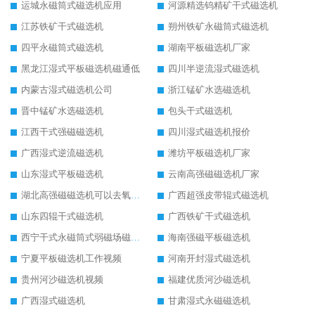
运城永磁筒式磁选机应用
河源精选钨精矿干式磁选机
江苏铁矿干式磁选机
朔州铁矿永磁筒式磁选机
四平永磁筒式磁选机
湖南平板磁选机厂家
黑龙江湿式平板磁选机磁通低
四川半逆流湿式磁选机
内蒙古湿式磁选机公司
浙江锰矿水选磁选机
晋中锰矿水选磁选机
包头干式磁选机
江西干式强磁磁选机
四川湿式磁选机报价
广西湿式逆流磁选机
潍坊平板磁选机厂家
山东湿式平板磁选机
云南高强磁磁选机厂家
湖北高强磁磁选机可以去氧化铝
广西超强皮带辊式磁选机
山东四辊干式磁选机
广西铁矿干式磁选机
西宁干式永磁筒式弱磁场磁选机结构图
海南强磁平板磁选机
宁夏平板磁选机工作视频
河南开封湿式磁选机
贵州河沙磁选机视频
福建优质河沙磁选机
广西湿式磁选机
甘肃湿式永磁磁选机