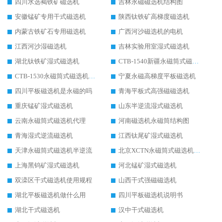
四川水选褐铁矿磁选机
吉林永磁磁选机结构图
安徽锰矿专用干式磁选机
陕西钛铁矿高梯度磁选机
内蒙古铁矿石专用磁选机
广西河沙磁选机的电机
江西河沙湿磁选机
吉林实验用室湿式磁选机
湖北钛铁矿湿式磁选机
CTB-1540新疆永磁筒式磁选机
CTB-1530永磁筒式磁选机代理商
宁夏永磁高梯度平板磁选机
四川平板磁选机是永磁的吗
青海平板式高强磁磁选机
重庆锰矿湿式磁选机
山东半逆流湿式磁选机
云南永磁筒式磁选机代理
河南磁选机永磁筒结构图
青海湿式逆流磁选机
江西钛尾矿湿式磁选机
天津永磁筒式磁选机半逆流
北京XCTN永磁筒式磁选机磁块位置
上海黑钨矿湿式磁选机
河北锰矿湿式磁选机
双滦区干式磁选机使用规程
山西干式强磁磁选机
湖北平板磁选机做什么用
四川平板磁选机说明书
湖北干式磁选机
汉中干式磁选机