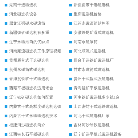
湖南干选磁选机
新疆皮带干选磁选机
河北磁选机设备
重庆磁选机价格
黑龙江强磁永磁滚筒
江苏永磁滚筒结构图
新疆铁矿磁选机有多重
安徽铁尾矿湿式磁选机
辽宁永磁滚筒的优缺点
河南永磁滚筒
河南顺流磁选机工作原理视频
河北顺流式磁选机
贵州履带式干选磁选机
邢台干选铁矿磁选机厂
贺州永磁筒式磁选机
甘肃永磁筒式磁选机
青海贫铁矿干式磁选机
贵州干式辊式强磁选机
西藏平板磁选机适用场合
青海锰矿平板磁选机
辽宁铁矿磁选机如何配置
河南铁矿磁选机多少钱1台
内蒙古干式高梯度磁选机选铁
山西密封干式选铁磁选机
内蒙古干式永磁磁选机技术要求
河北干式磁选机厂家
福建河沙磁选机简介
吉林河沙除铁磁选机
江西钠长石平板磁选机
辽宁矿选平板式磁选机设备