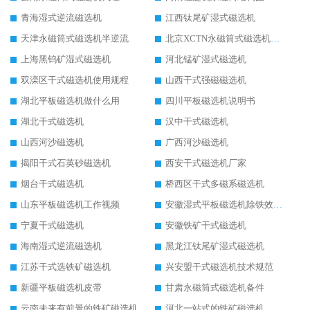
青海湿式逆流磁选机
江西钛尾矿湿式磁选机
天津永磁筒式磁选机半逆流
北京XCTN永磁筒式磁选机磁块位置
上海黑钨矿湿式磁选机
河北锰矿湿式磁选机
双滦区干式磁选机使用规程
山西干式强磁磁选机
湖北平板磁选机做什么用
四川平板磁选机说明书
湖北干式磁选机
汉中干式磁选机
山西河沙磁选机
广西河沙磁选机
揭阳干式石英砂磁选机
西安干式磁选机厂家
烟台干式磁选机
桥西区干式多磁系磁选机
山东平板磁选机工作视频
安徽湿式平板磁选机除铁效果怎么样
宁夏干式磁选机
安徽铁矿干式磁选机
海南湿式逆流磁选机
黑龙江钛尾矿湿式磁选机
江苏干式选铁矿磁选机
兴安盟干式磁选机技术规范
新疆平板磁选机皮带
甘肃永磁筒式磁选机备件
云南未来有前景的铁矿磁选机
河北一站式的铁矿磁选机