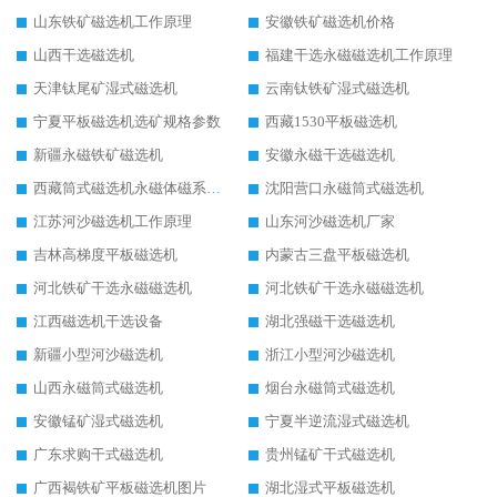
山东铁矿磁选机工作原理
安徽铁矿磁选机价格
山西干选磁选机
福建干选永磁磁选机工作原理
天津钛尾矿湿式磁选机
云南钛铁矿湿式磁选机
宁夏平板磁选机选矿规格参数
西藏1530平板磁选机
新疆永磁铁矿磁选机
安徽永磁干选磁选机
西藏筒式磁选机永磁体磁系设计
沈阳营口永磁筒式磁选机
江苏河沙磁选机工作原理
山东河沙磁选机厂家
吉林高梯度平板磁选机
内蒙古三盘平板磁选机
河北铁矿干选永磁磁选机
河北铁矿干选永磁磁选机
江西磁选机干选设备
湖北强磁干选磁选机
新疆小型河沙磁选机
浙江小型河沙磁选机
山西永磁筒式磁选机
烟台永磁筒式磁选机
安徽锰矿湿式磁选机
宁夏半逆流湿式磁选机
广东求购干式磁选机
贵州锰矿干式磁选机
广西褐铁矿平板磁选机图片
湖北湿式平板磁选机