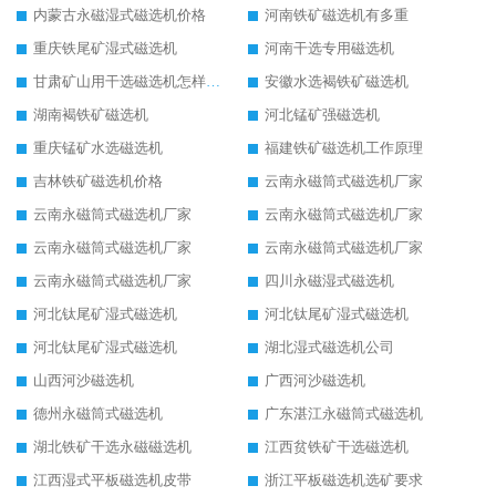
内蒙古永磁湿式磁选机价格
河南铁矿磁选机有多重
重庆铁尾矿湿式磁选机
河南干选专用磁选机
甘肃矿山用干选磁选机怎样调磁
安徽水选褐铁矿磁选机
湖南褐铁矿磁选机
河北锰矿强磁选机
重庆锰矿水选磁选机
福建铁矿磁选机工作原理
吉林铁矿磁选机价格
云南永磁筒式磁选机厂家
云南永磁筒式磁选机厂家
云南永磁筒式磁选机厂家
云南永磁筒式磁选机厂家
云南永磁筒式磁选机厂家
云南永磁筒式磁选机厂家
四川永磁湿式磁选机
河北钛尾矿湿式磁选机
河北钛尾矿湿式磁选机
河北钛尾矿湿式磁选机
湖北湿式磁选机公司
山西河沙磁选机
广西河沙磁选机
德州永磁筒式磁选机
广东湛江永磁筒式磁选机
湖北铁矿干选永磁磁选机
江西贫铁矿干选磁选机
江西湿式平板磁选机皮带
浙江平板磁选机选矿要求