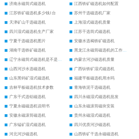
济南永磁筒式磁选机
江西铁矿磁选机如何配置
江苏铁矿磁选机多少钱1台
苏州干选磁选机厂家
天津矿山干选磁选机
上海湿式磁选机质量
四川湿式磁选机生产厂家
江苏干选筒式磁选机
宁夏干选磁选机图片
安徽水选褐铁矿磁选机
湖南干选铁矿磁选机
黑龙江永磁筒磁选机的工作原理
辽宁永磁筒式磁选机是不是强磁
内蒙古河沙磁选机质量
山西河沙水选磁选机
广西钛铁矿湿式磁选机
山东黑钨矿湿式磁选机
福建平板磁选机用水吗
吉林平板磁选机技术参数
青海铁泥干选磁选机
广东干式选铝磁选机
四川永磁湿式磁选机批发
宁夏永磁磁选机说明书
山东永磁滚筒磁块安装
安徽永磁滚筒磁选机
贵州永磁湿式磁选机
广东锰矿湿式磁选机
四川优质河沙磁选机
河北河沙磁选机
山西铁矿干选永磁磁选机