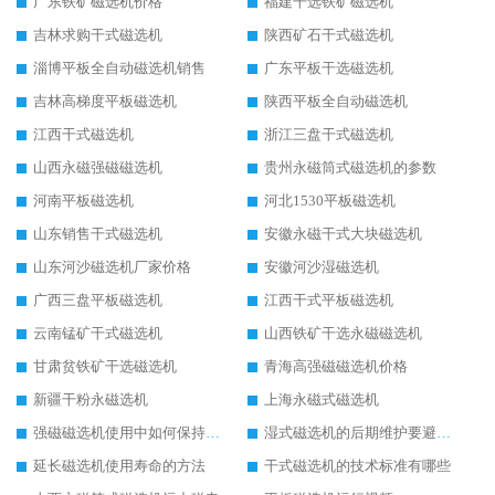
广东铁矿磁选机价格
福建干选铁矿磁选机
吉林求购干式磁选机
陕西矿石干式磁选机
淄博平板全自动磁选机销售
广东平板干选磁选机
吉林高梯度平板磁选机
陕西平板全自动磁选机
江西干式磁选机
浙江三盘干式磁选机
山西永磁强磁磁选机
贵州永磁筒式磁选机的参数
河南平板磁选机
河北1530平板磁选机
山东销售干式磁选机
安徽永磁干式大块磁选机
山东河沙磁选机厂家价格
安徽河沙湿磁选机
广西三盘平板磁选机
江西干式平板磁选机
云南锰矿干式磁选机
山西铁矿干选永磁磁选机
甘肃贫铁矿干选磁选机
青海高强磁磁选机价格
新疆干粉永磁选机
上海永磁式磁选机
强磁磁选机使用中如何保持其顺畅运行
湿式磁选机的后期维护要避开哪些坑
延长磁选机使用寿命的方法
干式磁选机的技术标准有哪些