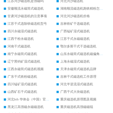
江苏河沙磁选机是强磁吗
河北河沙磁选机
安徽顺流永磁筒式磁选机
湖南顺流磁选机跑铁精粉怎么处理
甘肃河沙磁选机的注意事项
河北河沙磁选机价格
江苏干式选除铁磁选机型号
吉林铁矿干选磁选机
四川永磁湿式磁选机
广西锰矿湿式磁选机
江西干粉永磁选机
江苏干式永磁磁选机
河南干式磁选机
鄂尔多斯干式干选磁选机
南宁永磁筒式磁选机
山东永磁筒式磁选机磁偏角怎么调整
辽宁黑钨矿湿式磁选机
上海永磁湿式磁选机
江西永磁筒式磁选机视频
天津永磁筒式磁选机品牌
广东干式铁粉磁选机
吉林干式磁选机工作原理
四川锰矿湿式磁选机
河北半逆流湿式磁选机
山西矿石干式磁选机
广西干式大块磁选机
河北hth·华体会（中国）官方网站-hth.com 工作视频
重庆磁选机原理图及视频
黑龙江高强磁永磁磁选机
重庆磁选机高强磁磁辊