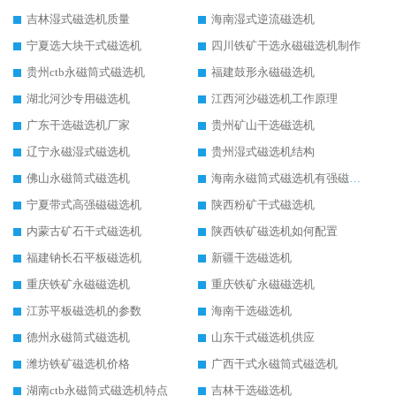
吉林湿式磁选机质量
海南湿式逆流磁选机
宁夏选大块干式磁选机
四川铁矿干选永磁磁选机制作
贵州ctb永磁筒式磁选机
福建鼓形永磁磁选机
湖北河沙专用磁选机
江西河沙磁选机工作原理
广东干选磁选机厂家
贵州矿山干选磁选机
辽宁永磁湿式磁选机
贵州湿式磁选机结构
佛山永磁筒式磁选机
海南永磁筒式磁选机有强磁的吗
宁夏带式高强磁磁选机
陕西粉矿干式磁选机
内蒙古矿石干式磁选机
陕西铁矿磁选机如何配置
福建钠长石平板磁选机
新疆干选磁选机
重庆铁矿永磁磁选机
重庆铁矿永磁磁选机
江苏平板磁选机的参数
海南干选磁选机
德州永磁筒式磁选机
山东干式磁选机供应
潍坊铁矿磁选机价格
广西干式永磁筒式磁选机
湖南ctb永磁筒式磁选机特点
吉林干选磁选机