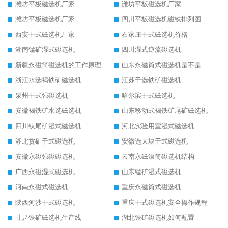
潍坊平板磁选机厂家
潍坊平板磁选机厂家
潍坊平板磁选机厂家
四川平板磁选机磁铁排列图
西安干式磁选机厂家
石家庄干式磁选机价格
湖南锰矿湿式磁选机
四川湿式逆流磁选机
新疆永磁筒磁选机的工作原理
山东永磁筒式磁选机是不是强磁
浙江水选褐铁矿磁选机
江苏干选铁矿磁选机
泉州干式强磁选机
哈尔滨干式磁选机
安徽褐铁矿水选磁选机
山东移动式褐铁矿尾矿磁选机
四川钛尾矿湿式磁选机
河北实验用室湿式磁选机
湖北贫矿干式磁选机
安徽选大块干式磁选机
安徽永磁强磁磁选机
云南永磁滚筒磁选机结构
广西永磁湿式磁选机
山东锰矿湿式磁选机
河南永磁式磁选机
重庆永磁筒式磁选机
陕西河沙干式磁选机
重庆干式磁选机安全操作规程
甘肃铁矿磁选机生产线
湖北铁矿磁选机如何配置