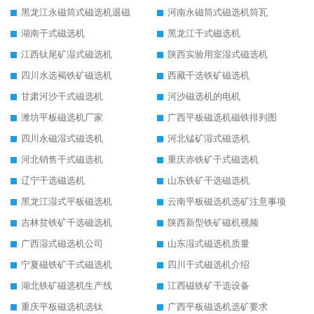
黑龙江永磁筒式磁选机退磁
河南永磁筒式磁选机筒瓦
湖南干式磁选机
黑龙江干式磁选机
江西钛尾矿湿式磁选机
陕西实验用室湿式磁选机
四川水选褐铁矿磁选机
西藏干选铁矿磁选机
甘肃河沙干式磁选机
河沙磁选机的电机
潍坊平板磁选机厂家
广西平板磁选机磁铁排列图
四川永磁湿式磁选机
河北锰矿湿式磁选机
河北销售干式磁选机
重庆赤铁矿干式磁选机
辽宁干选磁选机
山东铁矿干选磁选机
黑龙江湿式平板磁选机
云南平板磁选机选矿注意事项
吉林贫铁矿干选磁选机
陕西新型铁矿磁机视频
广西湿式磁选机公司
山东湿式磁选机质量
宁夏磁铁矿干式磁选机
四川干式磁选机介绍
湖北铁矿磁选机生产线
江西磁铁矿干选设备
重庆平板磁选机选钛
广西平板磁选机选矿要求