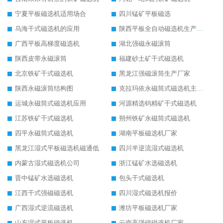
宁夏平板磁选机适用场合
四川锰矿平板磁选
乌海干式磁选机的应用
陕西平板全自动磁选机生产厂家
广西平板高梯度磁选机
湖北强磁永磁滚筒
陕西皮带永磁滚筒
福建砂土矿干式磁选机
北京铁矿干式磁选机
黑龙江强磁滚筒生产厂家
陕西永磁滚筒结构图
克拉玛依永磁筒式磁选机主要技术参数
运城永磁筒式磁选机应用
河源精选钨精矿干式磁选机
江苏铁矿干式磁选机
朔州铁矿永磁筒式磁选机
四平永磁筒式磁选机
湖南平板磁选机厂家
黑龙江湿式平板磁选机磁通低
四川半逆流湿式磁选机
内蒙古湿式磁选机公司
浙江锰矿水选磁选机
晋中锰矿水选磁选机
包头干式磁选机
江西干式强磁磁选机
四川湿式磁选机报价
广西湿式逆流磁选机
潍坊平板磁选机厂家
山东湿式平板磁选机
云南高强磁磁选机厂家