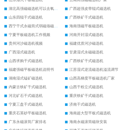
湖北高强磁磁选机可以去氧化铝
广西超强皮带辊式磁选机
山东四辊干式磁选机
广西铁矿干式磁选机
西宁干式永磁筒式弱磁场磁选机结构图
海南强磁平板磁选机
宁夏平板磁选机工作视频
河南开封湿式磁选机
贵州河沙磁选机视频
福建优质河沙磁选机
广西湿式磁选机
甘肃湿式永磁磁选机
山西求购干式磁选机
广西铁矿干式磁选机
福建强磁平板磁选机说明书
江苏湿式逆流磁选机溢流调节
湖南湿式锰矿磁选机
山西高梯度平板磁选机厂家
内蒙古铁矿干式磁选机
山西干粉立式磁选机
河北矿石干式磁选机
重庆铁矿干式磁选机
宁夏三盘干式磁选机
济南干式磁选机
重庆石英砂平板磁选机
海南超大型平板式磁选机
广东永磁滚筒厂家排名
海南永磁滚筒磁块安装