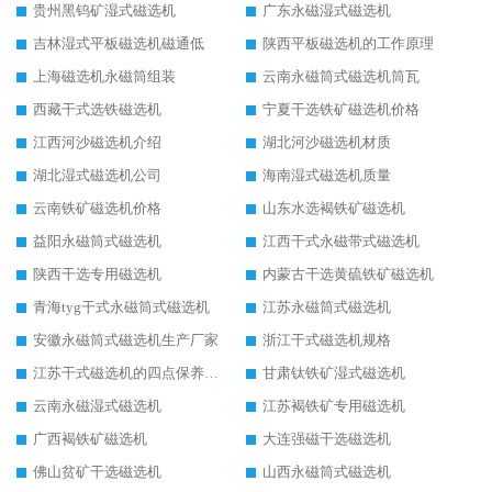
贵州黑钨矿湿式磁选机
广东永磁湿式磁选机
吉林湿式平板磁选机磁通低
陕西平板磁选机的工作原理
上海磁选机永磁筒组装
云南永磁筒式磁选机筒瓦
西藏干式选铁磁选机
宁夏干选铁矿磁选机价格
江西河沙磁选机介绍
湖北河沙磁选机材质
湖北湿式磁选机公司
海南湿式磁选机质量
云南铁矿磁选机价格
山东水选褐铁矿磁选机
益阳永磁筒式磁选机
江西干式永磁带式磁选机
陕西干选专用磁选机
内蒙古干选黄硫铁矿磁选机
青海tyg干式永磁筒式磁选机
江苏永磁筒式磁选机
安徽永磁筒式磁选机生产厂家
浙江干式磁选机规格
江苏干式磁选机的四点保养秘籍
甘肃钛铁矿湿式磁选机
云南永磁湿式磁选机
江苏褐铁矿专用磁选机
广西褐铁矿磁选机
大连强磁干选磁选机
佛山贫矿干选磁选机
山西永磁筒式磁选机