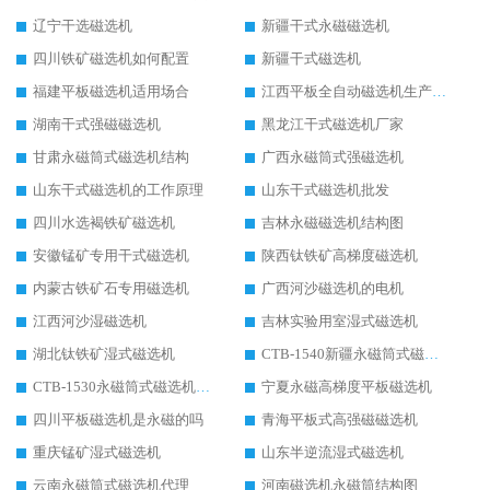
辽宁干选磁选机
新疆干式永磁磁选机
四川铁矿磁选机如何配置
新疆干式磁选机
福建平板磁选机适用场合
江西平板全自动磁选机生产厂家
湖南干式强磁磁选机
黑龙江干式磁选机厂家
甘肃永磁筒式磁选机结构
广西永磁筒式强磁选机
山东干式磁选机的工作原理
山东干式磁选机批发
四川水选褐铁矿磁选机
吉林永磁磁选机结构图
安徽锰矿专用干式磁选机
陕西钛铁矿高梯度磁选机
内蒙古铁矿石专用磁选机
广西河沙磁选机的电机
江西河沙湿磁选机
吉林实验用室湿式磁选机
湖北钛铁矿湿式磁选机
CTB-1540新疆永磁筒式磁选机
CTB-1530永磁筒式磁选机代理商
宁夏永磁高梯度平板磁选机
四川平板磁选机是永磁的吗
青海平板式高强磁磁选机
重庆锰矿湿式磁选机
山东半逆流湿式磁选机
云南永磁筒式磁选机代理
河南磁选机永磁筒结构图