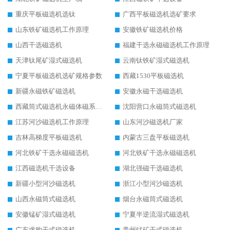
重庆平板磁选机选钛
广西平板磁选机选矿要求
山东铁矿磁选机工作原理
安徽铁矿磁选机价格
山西干选磁选机
福建干选永磁磁选机工作原理
天津钛尾矿湿式磁选机
云南钛铁矿湿式磁选机
宁夏平板磁选机选矿规格参数
西藏1530平板磁选机
新疆永磁铁矿磁选机
安徽永磁干选磁选机
西藏筒式磁选机永磁体磁系设计
沈阳营口永磁筒式磁选机
江苏河沙磁选机工作原理
山东河沙磁选机厂家
吉林高梯度平板磁选机
内蒙古三盘平板磁选机
河北铁矿干选永磁磁选机
河北铁矿干选永磁磁选机
江西磁选机干选设备
湖北强磁干选磁选机
新疆小型河沙磁选机
浙江小型河沙磁选机
山西永磁筒式磁选机
烟台永磁筒式磁选机
安徽锰矿湿式磁选机
宁夏半逆流湿式磁选机
广东求购干式磁选机
贵州锰矿干式磁选机