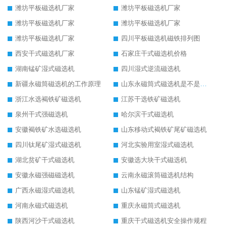
潍坊平板磁选机厂家
潍坊平板磁选机厂家
潍坊平板磁选机厂家
潍坊平板磁选机厂家
潍坊平板磁选机厂家
四川平板磁选机磁铁排列图
西安干式磁选机厂家
石家庄干式磁选机价格
湖南锰矿湿式磁选机
四川湿式逆流磁选机
新疆永磁筒磁选机的工作原理
山东永磁筒式磁选机是不是强磁
浙江水选褐铁矿磁选机
江苏干选铁矿磁选机
泉州干式强磁选机
哈尔滨干式磁选机
安徽褐铁矿水选磁选机
山东移动式褐铁矿尾矿磁选机
四川钛尾矿湿式磁选机
河北实验用室湿式磁选机
湖北贫矿干式磁选机
安徽选大块干式磁选机
安徽永磁强磁磁选机
云南永磁滚筒磁选机结构
广西永磁湿式磁选机
山东锰矿湿式磁选机
河南永磁式磁选机
重庆永磁筒式磁选机
陕西河沙干式磁选机
重庆干式磁选机安全操作规程