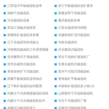
江西湿式平板磁选机皮带
浙江平板磁选机选矿要求
湖南干选磁选机
新疆皮带干选磁选机
河北磁选机设备
重庆磁选机价格
黑龙江强磁永磁滚筒
江苏永磁滚筒结构图
新疆铁矿磁选机有多重
安徽铁尾矿湿式磁选机
辽宁永磁滚筒的优缺点
河南永磁滚筒
河南顺流磁选机工作原理视频
河北顺流式磁选机
贵州履带式干选磁选机
邢台干选铁矿磁选机厂
贺州永磁筒式磁选机
甘肃永磁筒式磁选机
青海贫铁矿干式磁选机
贵州干式辊式强磁选机
西藏平板磁选机适用场合
青海锰矿平板磁选机
辽宁铁矿磁选机如何配置
河南铁矿磁选机多少钱1台
内蒙古干式高梯度磁选机选铁
山西密封干式选铁磁选机
内蒙古干式永磁磁选机技术要求
河北干式磁选机厂家
福建河沙磁选机简介
吉林河沙除铁磁选机