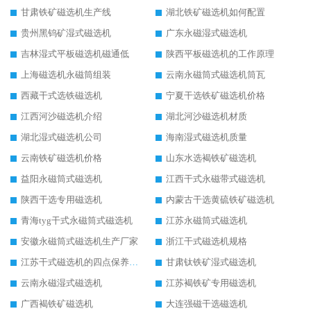
甘肃铁矿磁选机生产线
湖北铁矿磁选机如何配置
贵州黑钨矿湿式磁选机
广东永磁湿式磁选机
吉林湿式平板磁选机磁通低
陕西平板磁选机的工作原理
上海磁选机永磁筒组装
云南永磁筒式磁选机筒瓦
西藏干式选铁磁选机
宁夏干选铁矿磁选机价格
江西河沙磁选机介绍
湖北河沙磁选机材质
湖北湿式磁选机公司
海南湿式磁选机质量
云南铁矿磁选机价格
山东水选褐铁矿磁选机
益阳永磁筒式磁选机
江西干式永磁带式磁选机
陕西干选专用磁选机
内蒙古干选黄硫铁矿磁选机
青海tyg干式永磁筒式磁选机
江苏永磁筒式磁选机
安徽永磁筒式磁选机生产厂家
浙江干式磁选机规格
江苏干式磁选机的四点保养秘籍
甘肃钛铁矿湿式磁选机
云南永磁湿式磁选机
江苏褐铁矿专用磁选机
广西褐铁矿磁选机
大连强磁干选磁选机