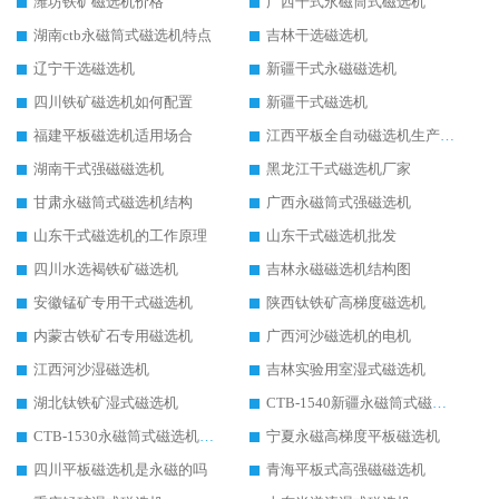
潍坊铁矿磁选机价格
广西干式永磁筒式磁选机
湖南ctb永磁筒式磁选机特点
吉林干选磁选机
辽宁干选磁选机
新疆干式永磁磁选机
四川铁矿磁选机如何配置
新疆干式磁选机
福建平板磁选机适用场合
江西平板全自动磁选机生产厂家
湖南干式强磁磁选机
黑龙江干式磁选机厂家
甘肃永磁筒式磁选机结构
广西永磁筒式强磁选机
山东干式磁选机的工作原理
山东干式磁选机批发
四川水选褐铁矿磁选机
吉林永磁磁选机结构图
安徽锰矿专用干式磁选机
陕西钛铁矿高梯度磁选机
内蒙古铁矿石专用磁选机
广西河沙磁选机的电机
江西河沙湿磁选机
吉林实验用室湿式磁选机
湖北钛铁矿湿式磁选机
CTB-1540新疆永磁筒式磁选机
CTB-1530永磁筒式磁选机代理商
宁夏永磁高梯度平板磁选机
四川平板磁选机是永磁的吗
青海平板式高强磁磁选机