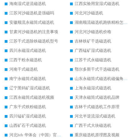
海南湿式逆流磁选机
江西实验用室湿式磁选机
江苏河沙磁选机是强磁吗
河北河沙磁选机
安徽顺流永磁筒式磁选机
湖南顺流磁选机跑铁精粉怎么处理
甘肃河沙磁选机的注意事项
河北河沙磁选机价格
江苏干式选除铁磁选机型号
吉林铁矿干选磁选机
四川永磁湿式磁选机
广西锰矿湿式磁选机
江西干粉永磁选机
江苏干式永磁磁选机
河南干式磁选机
鄂尔多斯干式干选磁选机
南宁永磁筒式磁选机
山东永磁筒式磁选机磁偏角怎么调整
辽宁黑钨矿湿式磁选机
上海永磁湿式磁选机
江西永磁筒式磁选机视频
天津永磁筒式磁选机品牌
广东干式铁粉磁选机
吉林干式磁选机工作原理
四川锰矿湿式磁选机
河北半逆流湿式磁选机
山西矿石干式磁选机
广西干式大块磁选机
河北hth·华体会（中国）官方网站-hth.com 工作视频
重庆磁选机原理图及视频