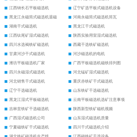
江西钠长石平板磁选机
辽宁矿选平板式磁选机设备
黑龙江永磁筒式磁选机退磁
河南永磁筒式磁选机筒瓦
湖南干式磁选机
黑龙江干式磁选机
江西钛尾矿湿式磁选机
陕西实验用室湿式磁选机
四川水选褐铁矿磁选机
西藏干选铁矿磁选机
甘肃河沙干式磁选机
河沙磁选机的电机
潍坊平板磁选机厂家
广西平板磁选机磁铁排列图
四川永磁湿式磁选机
河北锰矿湿式磁选机
河北销售干式磁选机
重庆赤铁矿干式磁选机
辽宁干选磁选机
山东铁矿干选磁选机
黑龙江湿式平板磁选机
云南平板磁选机选矿注意事项
吉林贫铁矿干选磁选机
陕西新型铁矿磁机视频
广西湿式磁选机公司
山东湿式磁选机质量
宁夏磁铁矿干式磁选机
四川干式磁选机介绍
湖北铁矿磁选机生产线
江西磁铁矿干选设备