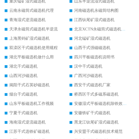
重庆锰矿湿式磁选机
山东半逆流湿式磁选机
云南永磁筒式磁选机代理
河南磁选机永磁筒结构图
青海湿式逆流磁选机
江西钛尾矿湿式磁选机
天津永磁筒式磁选机半逆流
北京XCTN永磁筒式磁选机磁块位置
上海黑钨矿湿式磁选机
河北锰矿湿式磁选机
双滦区干式磁选机使用规程
山西干式强磁磁选机
湖北平板磁选机做什么用
四川平板磁选机说明书
湖北干式磁选机
汉中干式磁选机
山西河沙磁选机
广西河沙磁选机
揭阳干式石英砂磁选机
西安干式磁选机厂家
烟台干式磁选机
桥西区干式多磁系磁选机
山东平板磁选机工作视频
安徽湿式平板磁选机除铁效果怎么样
宁夏干式磁选机
安徽铁矿干式磁选机
海南湿式逆流磁选机
黑龙江钛尾矿湿式磁选机
江苏干式选铁矿磁选机
兴安盟干式磁选机技术规范