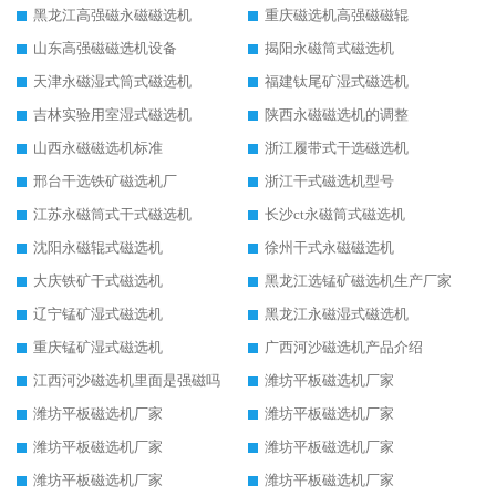
黑龙江高强磁永磁磁选机
重庆磁选机高强磁磁辊
山东高强磁磁选机设备
揭阳永磁筒式磁选机
天津永磁湿式筒式磁选机
福建钛尾矿湿式磁选机
吉林实验用室湿式磁选机
陕西永磁磁选机的调整
山西永磁磁选机标准
浙江履带式干选磁选机
邢台干选铁矿磁选机厂
浙江干式磁选机型号
江苏永磁筒式干式磁选机
长沙ct永磁筒式磁选机
沈阳永磁辊式磁选机
徐州干式永磁磁选机
大庆铁矿干式磁选机
黑龙江选锰矿磁选机生产厂家
辽宁锰矿湿式磁选机
黑龙江永磁湿式磁选机
重庆锰矿湿式磁选机
广西河沙磁选机产品介绍
江西河沙磁选机里面是强磁吗
潍坊平板磁选机厂家
潍坊平板磁选机厂家
潍坊平板磁选机厂家
潍坊平板磁选机厂家
潍坊平板磁选机厂家
潍坊平板磁选机厂家
潍坊平板磁选机厂家