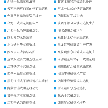
新疆平板磁选机皮带
甘肃永磁筒式磁选机备件
云南未来有前景的铁矿磁选机
河北一站式的铁矿磁选机
宁夏平板磁选机适用场合
四川锰矿平板磁选
乌海干式磁选机的应用
陕西平板全自动磁选机生产厂家
广西平板高梯度磁选机
湖北强磁永磁滚筒
陕西皮带永磁滚筒
福建砂土矿干式磁选机
北京铁矿干式磁选机
黑龙江强磁滚筒生产厂家
陕西永磁滚筒结构图
克拉玛依永磁筒式磁选机主要技术参数
运城永磁筒式磁选机应用
河源精选钨精矿干式磁选机
江苏铁矿干式磁选机
朔州铁矿永磁筒式磁选机
四平永磁筒式磁选机
湖南平板磁选机厂家
黑龙江湿式平板磁选机磁通低
四川半逆流湿式磁选机
内蒙古湿式磁选机公司
浙江锰矿水选磁选机
晋中锰矿水选磁选机
包头干式磁选机
江西干式强磁磁选机
四川湿式磁选机报价