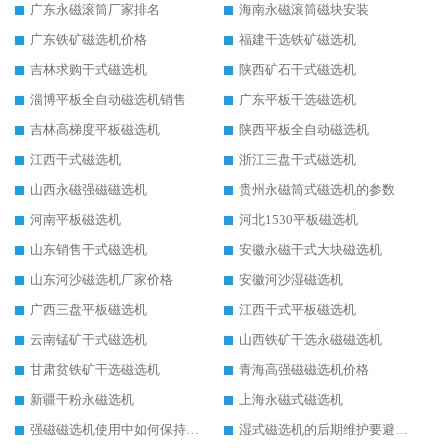
广东永磁滚筒厂家排名
海南永磁滚筒磁块安装
广东铁矿磁选机价格
福建干选铁矿磁选机
吉林求购干式磁选机
陕西矿石干式磁选机
淄博平板全自动磁选机销售
广东平板干选磁选机
吉林高梯度平板磁选机
陕西平板全自动磁选机
江西干式磁选机
浙江三盘干式磁选机
山西永磁强磁磁选机
贵州永磁筒式磁选机的参数
河南平板磁选机
河北1530平板磁选机
山东销售干式磁选机
安徽永磁干式大块磁选机
山东河沙磁选机厂家价格
安徽河沙湿磁选机
广西三盘平板磁选机
江西干式平板磁选机
云南锰矿干式磁选机
山西铁矿干选永磁磁选机
甘肃贫铁矿干选磁选机
青海高强磁磁选机价格
新疆干粉永磁选机
上海永磁式磁选机
强磁磁选机使用中如何保持其顺畅运行
湿式磁选机的后期维护要避开哪些坑