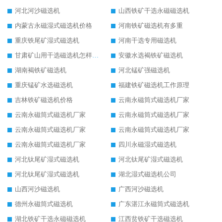
河北河沙磁选机
山西铁矿干选永磁磁选机
内蒙古永磁湿式磁选机价格
河南铁矿磁选机有多重
重庆铁尾矿湿式磁选机
河南干选专用磁选机
甘肃矿山用干选磁选机怎样调磁
安徽水选褐铁矿磁选机
湖南褐铁矿磁选机
河北锰矿强磁选机
重庆锰矿水选磁选机
福建铁矿磁选机工作原理
吉林铁矿磁选机价格
云南永磁筒式磁选机厂家
云南永磁筒式磁选机厂家
云南永磁筒式磁选机厂家
云南永磁筒式磁选机厂家
云南永磁筒式磁选机厂家
云南永磁筒式磁选机厂家
四川永磁湿式磁选机
河北钛尾矿湿式磁选机
河北钛尾矿湿式磁选机
河北钛尾矿湿式磁选机
湖北湿式磁选机公司
山西河沙磁选机
广西河沙磁选机
德州永磁筒式磁选机
广东湛江永磁筒式磁选机
湖北铁矿干选永磁磁选机
江西贫铁矿干选磁选机