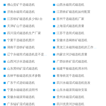
佛山贫矿干选磁选机
山西永磁筒式磁选机
济南永磁筒式磁选机
江西铁矿磁选机如何配置
江苏铁矿磁选机多少钱1台
苏州干选磁选机厂家
天津矿山干选磁选机
上海湿式磁选机质量
四川湿式磁选机生产厂家
江苏干选筒式磁选机
宁夏干选磁选机图片
安徽水选褐铁矿磁选机
湖南干选铁矿磁选机
黑龙江永磁筒磁选机的工作原理
辽宁永磁筒式磁选机是不是强磁
内蒙古河沙磁选机质量
山西河沙水选磁选机
广西钛铁矿湿式磁选机
山东黑钨矿湿式磁选机
福建平板磁选机用水吗
吉林平板磁选机技术参数
青海铁泥干选磁选机
广东干式选铝磁选机
四川永磁湿式磁选机批发
宁夏永磁磁选机说明书
山东永磁滚筒磁块安装
安徽永磁滚筒磁选机
贵州永磁湿式磁选机
广东锰矿湿式磁选机
四川优质河沙磁选机