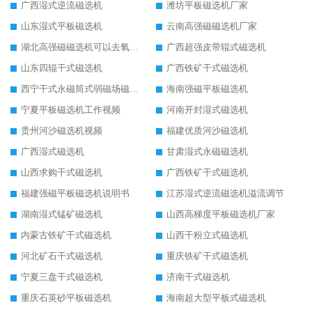
广西湿式逆流磁选机
潍坊平板磁选机厂家
山东湿式平板磁选机
云南高强磁磁选机厂家
湖北高强磁磁选机可以去氧化铝
广西超强皮带辊式磁选机
山东四辊干式磁选机
广西铁矿干式磁选机
西宁干式永磁筒式弱磁场磁选机结构图
海南强磁平板磁选机
宁夏平板磁选机工作视频
河南开封湿式磁选机
贵州河沙磁选机视频
福建优质河沙磁选机
广西湿式磁选机
甘肃湿式永磁磁选机
山西求购干式磁选机
广西铁矿干式磁选机
福建强磁平板磁选机说明书
江苏湿式逆流磁选机溢流调节
湖南湿式锰矿磁选机
山西高梯度平板磁选机厂家
内蒙古铁矿干式磁选机
山西干粉立式磁选机
河北矿石干式磁选机
重庆铁矿干式磁选机
宁夏三盘干式磁选机
济南干式磁选机
重庆石英砂平板磁选机
海南超大型平板式磁选机