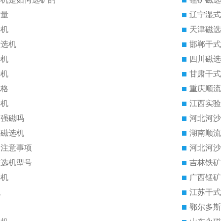
质量
辽宁湿式
选机
天津磁选
磁选机
邯郸干式
选机
四川磁选
选机
甘肃干式
规格
重庆顺流
选机
江西实验
是强磁吗
河北河沙
式磁选机
湖南顺流
的注意事项
河北河沙
磁选机型号
吉林铁矿
选机
广西锰矿
机
江苏干式
鄂尔多斯