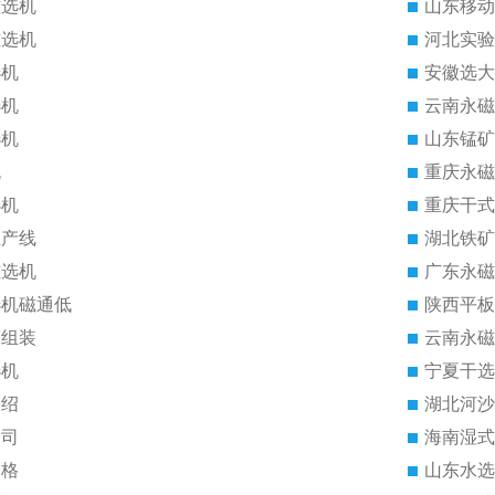
磁选机
山东移动
磁选机
河北实验
选机
安徽选大
选机
云南永磁
选机
山东锰矿
机
重庆永磁
选机
重庆干式
生产线
湖北铁矿
磁选机
广东永磁
选机磁通低
陕西平板
筒组装
云南永磁
选机
宁夏干选
介绍
湖北河沙
公司
海南湿式
价格
山东水选