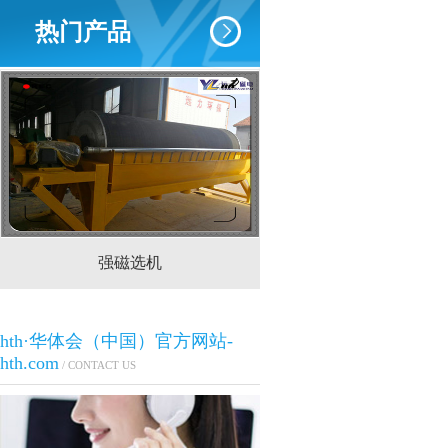
热门产品
强磁选机
CTS(N.B)永磁筒式
hth·华体会（中国）官方网站-
hth.com
/ CONTACT US