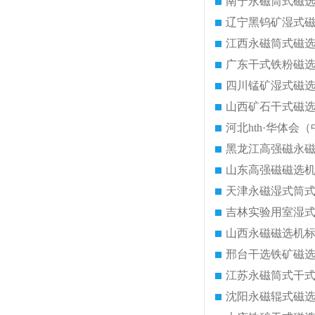
南宁永磁筒式磁
辽宁黑钨矿湿式
江西永磁筒式磁
广东干式铁粉磁
四川锰矿湿式磁
山西矿石干式磁
河北hth·华体会（
黑龙江高强磁永
山东高强磁磁选
天津永磁湿式筒
吉林实验用室湿
山西永磁磁选机
邢台干选铁矿磁
江苏永磁筒式干
沈阳永磁辊式磁