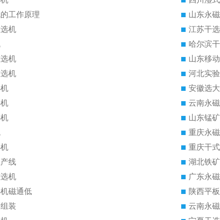
机的工作原理
山东永磁
磁选机
江苏干选
机
哈尔滨干
磁选机
山东移动
磁选机
河北实验
选机
安徽选大
选机
云南永磁
选机
山东锰矿
机
重庆永磁
选机
重庆干式
生产线
湖北铁矿
磁选机
广东永磁
选机磁通低
陕西平板
筒组装
云南永磁