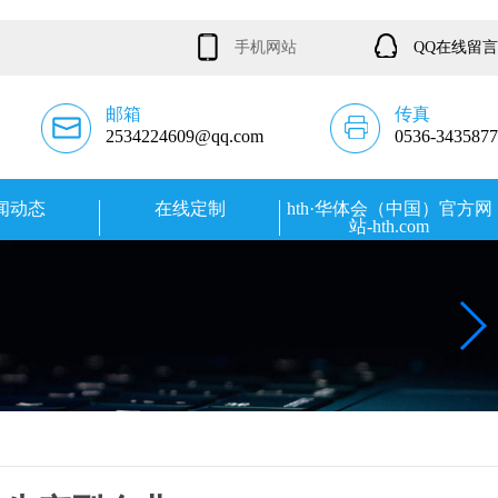
手机网站
QQ在线留言
邮箱
传真
2534224609@qq.com
0536-3435877
闻动态
在线定制
hth·华体会（中国）官方网
站-hth.com