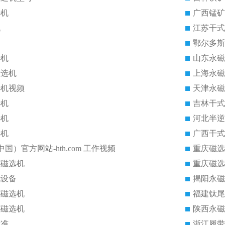
选机
广西锰矿
机
江苏干式
鄂尔多斯
选机
山东永磁
磁选机
上海永磁
选机视频
天津永磁
选机
吉林干式
选机
河北半逆
选机
广西干式
中国）官方网站-hth.com 工作视频
重庆磁选
磁磁选机
重庆磁选
机设备
揭阳永磁
式磁选机
福建钛尾
式磁选机
陕西永磁
标准
浙江履带