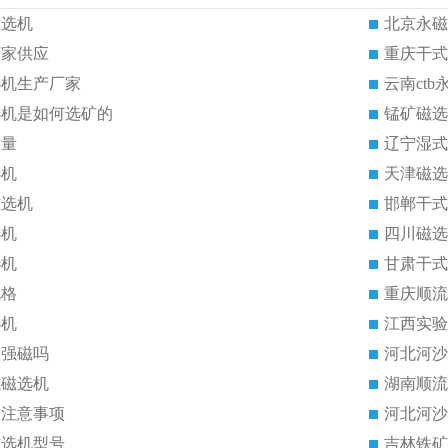
磁选机
北京永磁
厂家供应
重庆干式
选机生产厂家
云南ct
选机是如何选矿的
锰矿磁选
质量
辽宁湿式
选机
天津磁选
磁选机
邯郸干式
选机
四川磁选
选机
甘肃干式
规格
重庆顺流
选机
江西实验
是强磁吗
河北河沙
式磁选机
湖南顺流
的注意事项
河北河沙
磁选机型号
吉林铁矿