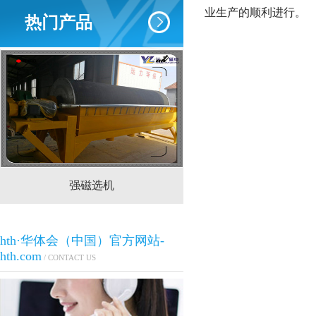
业生产的顺利进行。
热门产品
强磁选机
CTS(N.B)永磁筒式
hth·华体会（中国）官方网站-
hth.com
/ CONTACT US