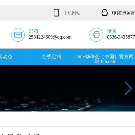
手机网站
QQ在线留言
邮箱
传真
2534224609@qq.com
0536-3435877
闻动态
在线定制
hth·华体会（中国）官方网
站-hth.com