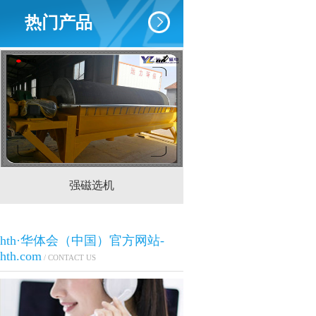
热门产品
强磁选机
CTS(N.B)永磁筒式
hth·华体会（中国）官方网站-
hth.com
/ CONTACT US