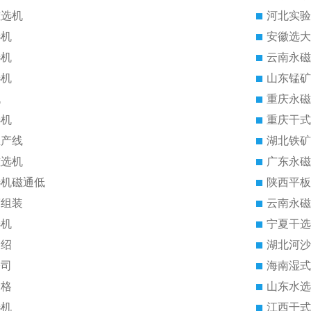
磁选机
河北实验
选机
安徽选大
选机
云南永磁
选机
山东锰矿
机
重庆永磁
选机
重庆干式
生产线
湖北铁矿
磁选机
广东永磁
选机磁通低
陕西平板
筒组装
云南永磁
选机
宁夏干选
介绍
湖北河沙
公司
海南湿式
价格
山东水选
选机
江西干式