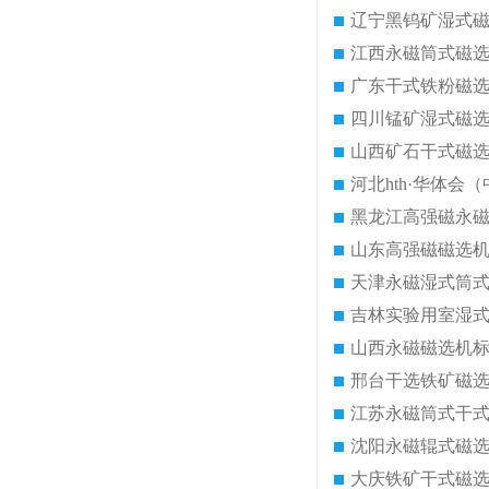
辽宁黑钨矿湿式
江西永磁筒式磁
广东干式铁粉磁
四川锰矿湿式磁
山西矿石干式磁
河北hth·华体会（
黑龙江高强磁永
山东高强磁磁选
天津永磁湿式筒
吉林实验用室湿
山西永磁磁选机
邢台干选铁矿磁
江苏永磁筒式干
沈阳永磁辊式磁
大庆铁矿干式磁