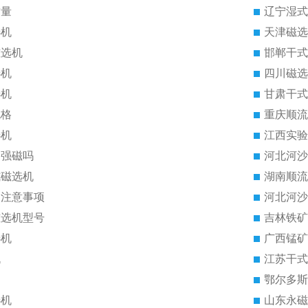
质量
辽宁湿式
选机
天津磁选
磁选机
邯郸干式
选机
四川磁选
选机
甘肃干式
规格
重庆顺流
选机
江西实验
是强磁吗
河北河沙
式磁选机
湖南顺流
的注意事项
河北河沙
磁选机型号
吉林铁矿
选机
广西锰矿
机
江苏干式
鄂尔多斯
选机
山东永磁