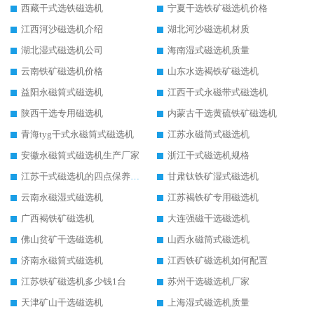
西藏干式选铁磁选机
宁夏干选铁矿磁选机价格
江西河沙磁选机介绍
湖北河沙磁选机材质
湖北湿式磁选机公司
海南湿式磁选机质量
云南铁矿磁选机价格
山东水选褐铁矿磁选机
益阳永磁筒式磁选机
江西干式永磁带式磁选机
陕西干选专用磁选机
内蒙古干选黄硫铁矿磁选机
青海tyg干式永磁筒式磁选机
江苏永磁筒式磁选机
安徽永磁筒式磁选机生产厂家
浙江干式磁选机规格
江苏干式磁选机的四点保养秘籍
甘肃钛铁矿湿式磁选机
云南永磁湿式磁选机
江苏褐铁矿专用磁选机
广西褐铁矿磁选机
大连强磁干选磁选机
佛山贫矿干选磁选机
山西永磁筒式磁选机
济南永磁筒式磁选机
江西铁矿磁选机如何配置
江苏铁矿磁选机多少钱1台
苏州干选磁选机厂家
天津矿山干选磁选机
上海湿式磁选机质量