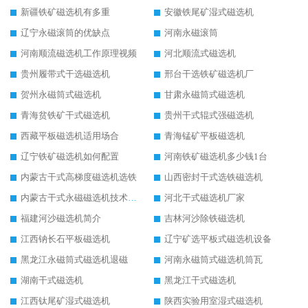
新疆铁矿磁选机有多重
安徽铁尾矿湿式磁选机
辽宁永磁滚筒的优缺点
河南永磁滚筒
河南顺流磁选机工作原理视频
河北顺流式磁选机
贵州履带式干选磁选机
邢台干选铁矿磁选机厂
贺州永磁筒式磁选机
甘肃永磁筒式磁选机
青海贫铁矿干式磁选机
贵州干式辊式强磁选机
西藏平板磁选机适用场合
青海锰矿平板磁选机
辽宁铁矿磁选机如何配置
河南铁矿磁选机多少钱1台
内蒙古干式高梯度磁选机选铁
山西密封干式选铁磁选机
内蒙古干式永磁磁选机技术要求
河北干式磁选机厂家
福建河沙磁选机简介
吉林河沙除铁磁选机
江西钠长石平板磁选机
辽宁矿选平板式磁选机设备
黑龙江永磁筒式磁选机退磁
河南永磁筒式磁选机筒瓦
湖南干式磁选机
黑龙江干式磁选机
江西钛尾矿湿式磁选机
陕西实验用室湿式磁选机