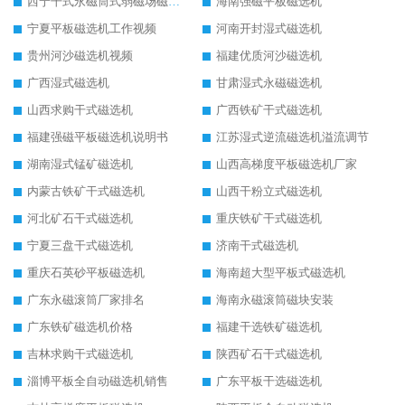
西宁干式永磁筒式弱磁场磁选机结构图
海南强磁平板磁选机
宁夏平板磁选机工作视频
河南开封湿式磁选机
贵州河沙磁选机视频
福建优质河沙磁选机
广西湿式磁选机
甘肃湿式永磁磁选机
山西求购干式磁选机
广西铁矿干式磁选机
福建强磁平板磁选机说明书
江苏湿式逆流磁选机溢流调节
湖南湿式锰矿磁选机
山西高梯度平板磁选机厂家
内蒙古铁矿干式磁选机
山西干粉立式磁选机
河北矿石干式磁选机
重庆铁矿干式磁选机
宁夏三盘干式磁选机
济南干式磁选机
重庆石英砂平板磁选机
海南超大型平板式磁选机
广东永磁滚筒厂家排名
海南永磁滚筒磁块安装
广东铁矿磁选机价格
福建干选铁矿磁选机
吉林求购干式磁选机
陕西矿石干式磁选机
淄博平板全自动磁选机销售
广东平板干选磁选机