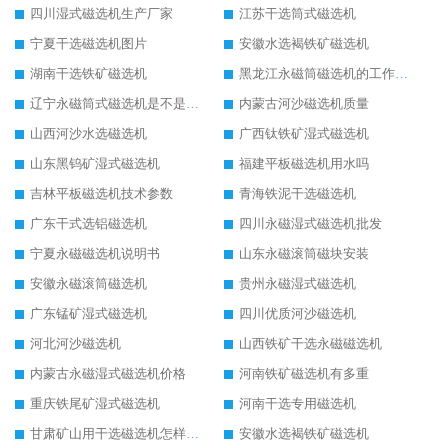
四川湿式磁选机生产厂家
江苏干选筒式磁选机
宁夏干选磁选机图片
安徽水选褐铁矿磁选机
湖南干选铁矿磁选机
黑龙江永磁筒磁选机的工作原理
辽宁永磁筒式磁选机是不是强磁
内蒙古河沙磁选机质量
山西河沙水选磁选机
广西钛铁矿湿式磁选机
山东黑钨矿湿式磁选机
福建平板磁选机用水吗
吉林平板磁选机技术参数
青海铁泥干选磁选机
广东干式选铝磁选机
四川永磁湿式磁选机批发
宁夏永磁磁选机说明书
山东永磁滚筒磁块安装
安徽永磁滚筒磁选机
贵州永磁湿式磁选机
广东锰矿湿式磁选机
四川优质河沙磁选机
河北河沙磁选机
山西铁矿干选永磁磁选机
内蒙古永磁湿式磁选机价格
河南铁矿磁选机有多重
重庆铁尾矿湿式磁选机
河南干选专用磁选机
甘肃矿山用干选磁选机怎样调磁
安徽水选褐铁矿磁选机