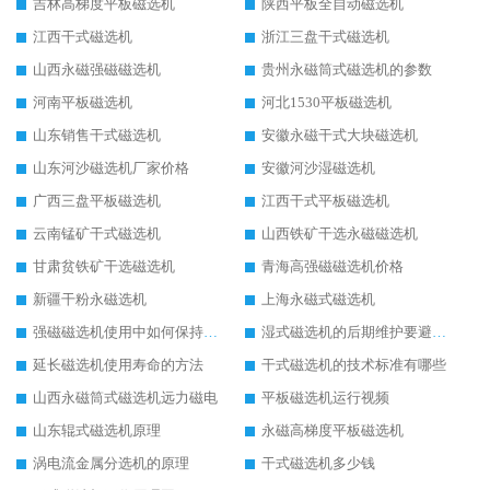
吉林高梯度平板磁选机
陕西平板全自动磁选机
江西干式磁选机
浙江三盘干式磁选机
山西永磁强磁磁选机
贵州永磁筒式磁选机的参数
河南平板磁选机
河北1530平板磁选机
山东销售干式磁选机
安徽永磁干式大块磁选机
山东河沙磁选机厂家价格
安徽河沙湿磁选机
广西三盘平板磁选机
江西干式平板磁选机
云南锰矿干式磁选机
山西铁矿干选永磁磁选机
甘肃贫铁矿干选磁选机
青海高强磁磁选机价格
新疆干粉永磁选机
上海永磁式磁选机
强磁磁选机使用中如何保持其顺畅运行
湿式磁选机的后期维护要避开哪些坑
延长磁选机使用寿命的方法
干式磁选机的技术标准有哪些
山西永磁筒式磁选机远力磁电
平板磁选机运行视频
山东辊式磁选机原理
永磁高梯度平板磁选机
涡电流金属分选机的原理
干式磁选机多少钱