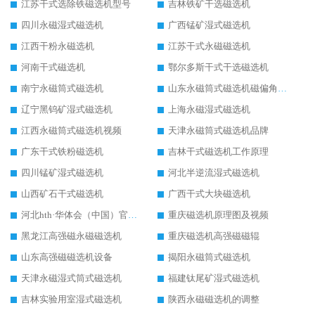
江苏干式选除铁磁选机型号
吉林铁矿干选磁选机
四川永磁湿式磁选机
广西锰矿湿式磁选机
江西干粉永磁选机
江苏干式永磁磁选机
河南干式磁选机
鄂尔多斯干式干选磁选机
南宁永磁筒式磁选机
山东永磁筒式磁选机磁偏角怎么调整
辽宁黑钨矿湿式磁选机
上海永磁湿式磁选机
江西永磁筒式磁选机视频
天津永磁筒式磁选机品牌
广东干式铁粉磁选机
吉林干式磁选机工作原理
四川锰矿湿式磁选机
河北半逆流湿式磁选机
山西矿石干式磁选机
广西干式大块磁选机
河北hth·华体会（中国）官方网站-hth.com 工作视频
重庆磁选机原理图及视频
黑龙江高强磁永磁磁选机
重庆磁选机高强磁磁辊
山东高强磁磁选机设备
揭阳永磁筒式磁选机
天津永磁湿式筒式磁选机
福建钛尾矿湿式磁选机
吉林实验用室湿式磁选机
陕西永磁磁选机的调整