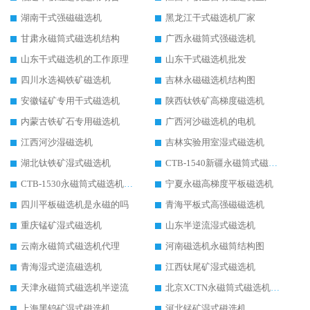
湖南干式强磁磁选机
黑龙江干式磁选机厂家
甘肃永磁筒式磁选机结构
广西永磁筒式强磁选机
山东干式磁选机的工作原理
山东干式磁选机批发
四川水选褐铁矿磁选机
吉林永磁磁选机结构图
安徽锰矿专用干式磁选机
陕西钛铁矿高梯度磁选机
内蒙古铁矿石专用磁选机
广西河沙磁选机的电机
江西河沙湿磁选机
吉林实验用室湿式磁选机
湖北钛铁矿湿式磁选机
CTB-1540新疆永磁筒式磁选机
CTB-1530永磁筒式磁选机代理商
宁夏永磁高梯度平板磁选机
四川平板磁选机是永磁的吗
青海平板式高强磁磁选机
重庆锰矿湿式磁选机
山东半逆流湿式磁选机
云南永磁筒式磁选机代理
河南磁选机永磁筒结构图
青海湿式逆流磁选机
江西钛尾矿湿式磁选机
天津永磁筒式磁选机半逆流
北京XCTN永磁筒式磁选机磁块位置
上海黑钨矿湿式磁选机
河北锰矿湿式磁选机