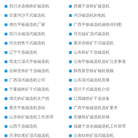
四川水选褐铁矿磁选机
西藏干选铁矿磁选机
甘肃河沙干式磁选机
河沙磁选机的电机
潍坊平板磁选机厂家
广西平板磁选机磁铁排列图
四川永磁湿式磁选机
河北锰矿湿式磁选机
河北销售干式磁选机
重庆赤铁矿干式磁选机
辽宁干选磁选机
山东铁矿干选磁选机
黑龙江湿式平板磁选机
云南平板磁选机选矿注意事项
吉林贫铁矿干选磁选机
陕西新型铁矿磁机视频
广西湿式磁选机公司
山东湿式磁选机质量
宁夏磁铁矿干式磁选机
四川干式磁选机介绍
湖北铁矿磁选机生产线
江西磁铁矿干选设备
重庆平板磁选机选钛
广西平板磁选机选矿要求
山东铁矿磁选机工作原理
安徽铁矿磁选机价格
山西干选磁选机
福建干选永磁磁选机工作原理
天津钛尾矿湿式磁选机
云南钛铁矿湿式磁选机