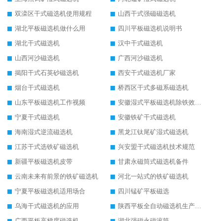
双滦区干式磁选机使用规程
山西干式强磁磁选机
湖北平板磁选机做什么用
四川平板磁选机说明书
湖北干式磁选机
汉中干式磁选机
山西河沙磁选机
广西河沙磁选机
揭阳干式石英砂磁选机
西安干式磁选机厂家
烟台干式磁选机
桥西区干式多磁系磁选机
山东平板磁选机工作视频
安徽湿式平板磁选机除铁效果怎么样
宁夏干式磁选机
安徽铁矿干式磁选机
海南湿式逆流磁选机
黑龙江钛尾矿湿式磁选机
江苏干式选铁矿磁选机
兴安盟干式磁选机技术规范
新疆平板磁选机皮带
甘肃永磁筒式磁选机备件
云南未来有前景的铁矿磁选机
河北一站式的铁矿磁选机
宁夏平板磁选机适用场合
四川锰矿平板磁选
乌海干式磁选机的应用
陕西平板全自动磁选机生产厂家
广西平板高梯度磁选机
湖北强磁永磁滚筒