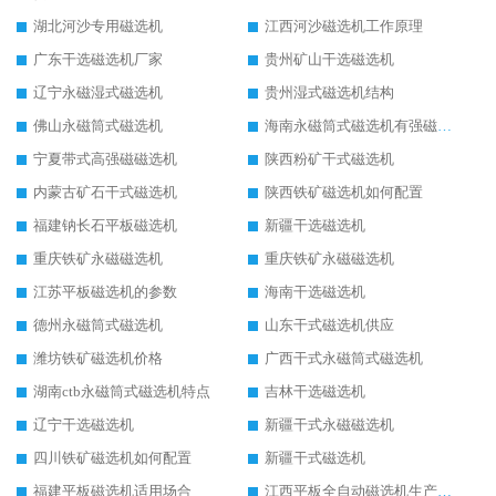
湖北河沙专用磁选机
江西河沙磁选机工作原理
广东干选磁选机厂家
贵州矿山干选磁选机
辽宁永磁湿式磁选机
贵州湿式磁选机结构
佛山永磁筒式磁选机
海南永磁筒式磁选机有强磁的吗
宁夏带式高强磁磁选机
陕西粉矿干式磁选机
内蒙古矿石干式磁选机
陕西铁矿磁选机如何配置
福建钠长石平板磁选机
新疆干选磁选机
重庆铁矿永磁磁选机
重庆铁矿永磁磁选机
江苏平板磁选机的参数
海南干选磁选机
德州永磁筒式磁选机
山东干式磁选机供应
潍坊铁矿磁选机价格
广西干式永磁筒式磁选机
湖南ctb永磁筒式磁选机特点
吉林干选磁选机
辽宁干选磁选机
新疆干式永磁磁选机
四川铁矿磁选机如何配置
新疆干式磁选机
福建平板磁选机适用场合
江西平板全自动磁选机生产厂家