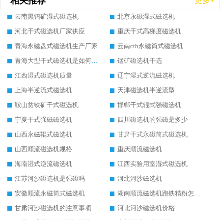
相关推荐
更多+
云南黑钨矿湿式磁选机
北京永磁湿式磁选机
河北干式磁选机厂家供应
重庆干式高梯度磁选机
青海永磁盘式磁选机生产厂家
云南ctb永磁筒式磁选机
青海大型干式磁选机是如何选矿的
锰矿磁选机干选
江西湿式磁选机质量
辽宁湿式逆流磁选机
上海半逆流式磁选机
天津磁选机半逆流型
鞍山贫铁矿干式磁选机
邯郸干式辊式强磁选机
宁夏干式强磁磁选机
四川磁选机的强磁是多少
山西永磁辊式磁选机
甘肃干式永磁筒式磁选机
山西顺流磁选机规格
重庆顺流磁选机
海南湿式逆流磁选机
江西实验用室湿式磁选机
江苏河沙磁选机是强磁吗
河北河沙磁选机
安徽顺流永磁筒式磁选机
湖南顺流磁选机跑铁精粉怎么处理
甘肃河沙磁选机的注意事项
河北河沙磁选机价格