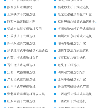
陕西皮带永磁滚筒
福建砂土矿干式磁选机
北京铁矿干式磁选机
黑龙江强磁滚筒生产厂家
陕西永磁滚筒结构图
克拉玛依永磁筒式磁选机主要技术参数
运城永磁筒式磁选机应用
河源精选钨精矿干式磁选机
江苏铁矿干式磁选机
朔州铁矿永磁筒式磁选机
四平永磁筒式磁选机
湖南平板磁选机厂家
黑龙江湿式平板磁选机磁通低
四川半逆流湿式磁选机
内蒙古湿式磁选机公司
浙江锰矿水选磁选机
晋中锰矿水选磁选机
包头干式磁选机
江西干式强磁磁选机
四川湿式磁选机报价
广西湿式逆流磁选机
潍坊平板磁选机厂家
山东湿式平板磁选机
云南高强磁磁选机厂家
湖北高强磁磁选机可以去氧化铝
广西超强皮带辊式磁选机
山东四辊干式磁选机
广西铁矿干式磁选机