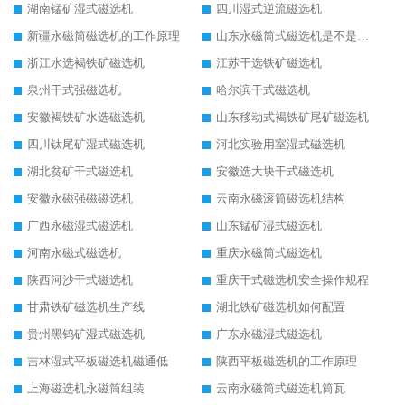
湖南锰矿湿式磁选机
四川湿式逆流磁选机
新疆永磁筒磁选机的工作原理
山东永磁筒式磁选机是不是强磁
浙江水选褐铁矿磁选机
江苏干选铁矿磁选机
泉州干式强磁选机
哈尔滨干式磁选机
安徽褐铁矿水选磁选机
山东移动式褐铁矿尾矿磁选机
四川钛尾矿湿式磁选机
河北实验用室湿式磁选机
湖北贫矿干式磁选机
安徽选大块干式磁选机
安徽永磁强磁磁选机
云南永磁滚筒磁选机结构
广西永磁湿式磁选机
山东锰矿湿式磁选机
河南永磁式磁选机
重庆永磁筒式磁选机
陕西河沙干式磁选机
重庆干式磁选机安全操作规程
甘肃铁矿磁选机生产线
湖北铁矿磁选机如何配置
贵州黑钨矿湿式磁选机
广东永磁湿式磁选机
吉林湿式平板磁选机磁通低
陕西平板磁选机的工作原理
上海磁选机永磁筒组装
云南永磁筒式磁选机筒瓦