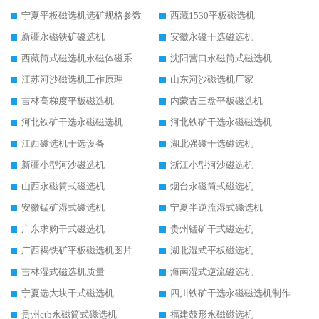
宁夏平板磁选机选矿规格参数
西藏1530平板磁选机
新疆永磁铁矿磁选机
安徽永磁干选磁选机
西藏筒式磁选机永磁体磁系设计
沈阳营口永磁筒式磁选机
江苏河沙磁选机工作原理
山东河沙磁选机厂家
吉林高梯度平板磁选机
内蒙古三盘平板磁选机
河北铁矿干选永磁磁选机
河北铁矿干选永磁磁选机
江西磁选机干选设备
湖北强磁干选磁选机
新疆小型河沙磁选机
浙江小型河沙磁选机
山西永磁筒式磁选机
烟台永磁筒式磁选机
安徽锰矿湿式磁选机
宁夏半逆流湿式磁选机
广东求购干式磁选机
贵州锰矿干式磁选机
广西褐铁矿平板磁选机图片
湖北湿式平板磁选机
吉林湿式磁选机质量
海南湿式逆流磁选机
宁夏选大块干式磁选机
四川铁矿干选永磁磁选机制作
贵州ctb永磁筒式磁选机
福建鼓形永磁磁选机