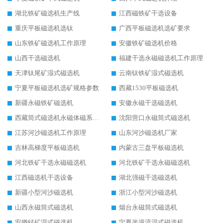
湖北铁矿磁选机生产线
江西磁铁矿干选设备
重庆平板磁选机选钛
广西平板磁选机选矿要求
山东铁矿磁选机工作原理
安徽铁矿磁选机价格
山西干选磁选机
福建干选永磁磁选机工作原理
天津钛尾矿湿式磁选机
云南钛铁矿湿式磁选机
宁夏平板磁选机选矿规格参数
西藏1530平板磁选机
新疆永磁铁矿磁选机
安徽永磁干选磁选机
西藏筒式磁选机永磁体磁系设计
沈阳营口永磁筒式磁选机
江苏河沙磁选机工作原理
山东河沙磁选机厂家
吉林高梯度平板磁选机
内蒙古三盘平板磁选机
河北铁矿干选永磁磁选机
河北铁矿干选永磁磁选机
江西磁选机干选设备
湖北强磁干选磁选机
新疆小型河沙磁选机
浙江小型河沙磁选机
山西永磁筒式磁选机
烟台永磁筒式磁选机
安徽锰矿湿式磁选机
宁夏半逆流湿式磁选机