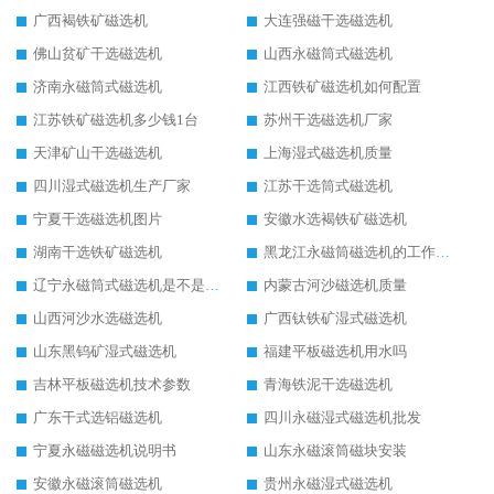
广西褐铁矿磁选机
大连强磁干选磁选机
佛山贫矿干选磁选机
山西永磁筒式磁选机
济南永磁筒式磁选机
江西铁矿磁选机如何配置
江苏铁矿磁选机多少钱1台
苏州干选磁选机厂家
天津矿山干选磁选机
上海湿式磁选机质量
四川湿式磁选机生产厂家
江苏干选筒式磁选机
宁夏干选磁选机图片
安徽水选褐铁矿磁选机
湖南干选铁矿磁选机
黑龙江永磁筒磁选机的工作原理
辽宁永磁筒式磁选机是不是强磁
内蒙古河沙磁选机质量
山西河沙水选磁选机
广西钛铁矿湿式磁选机
山东黑钨矿湿式磁选机
福建平板磁选机用水吗
吉林平板磁选机技术参数
青海铁泥干选磁选机
广东干式选铝磁选机
四川永磁湿式磁选机批发
宁夏永磁磁选机说明书
山东永磁滚筒磁块安装
安徽永磁滚筒磁选机
贵州永磁湿式磁选机