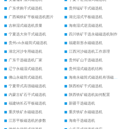
广东求购干式磁选机
贵州锰矿干式磁选机
广西褐铁矿平板磁选机图片
湖北湿式平板磁选机
吉林湿式磁选机质量
海南湿式逆流磁选机
宁夏选大块干式磁选机
四川铁矿干选永磁磁选机制作
贵州ctb永磁筒式磁选机
福建鼓形永磁磁选机
湖北河沙专用磁选机
江西河沙磁选机工作原理
广东干选磁选机厂家
贵州矿山干选磁选机
辽宁永磁湿式磁选机
贵州湿式磁选机结构
佛山永磁筒式磁选机
海南永磁筒式磁选机有强磁的吗
宁夏带式高强磁磁选机
陕西粉矿干式磁选机
内蒙古矿石干式磁选机
陕西铁矿磁选机如何配置
福建钠长石平板磁选机
新疆干选磁选机
重庆铁矿永磁磁选机
重庆铁矿永磁磁选机
江苏平板磁选机的参数
海南干选磁选机