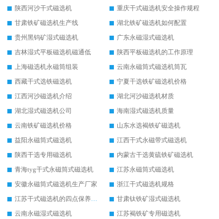
陕西河沙干式磁选机
重庆干式磁选机安全操作规程
甘肃铁矿磁选机生产线
湖北铁矿磁选机如何配置
贵州黑钨矿湿式磁选机
广东永磁湿式磁选机
吉林湿式平板磁选机磁通低
陕西平板磁选机的工作原理
上海磁选机永磁筒组装
云南永磁筒式磁选机筒瓦
西藏干式选铁磁选机
宁夏干选铁矿磁选机价格
江西河沙磁选机介绍
湖北河沙磁选机材质
湖北湿式磁选机公司
海南湿式磁选机质量
云南铁矿磁选机价格
山东水选褐铁矿磁选机
益阳永磁筒式磁选机
江西干式永磁带式磁选机
陕西干选专用磁选机
内蒙古干选黄硫铁矿磁选机
青海tyg干式永磁筒式磁选机
江苏永磁筒式磁选机
安徽永磁筒式磁选机生产厂家
浙江干式磁选机规格
江苏干式磁选机的四点保养秘籍
甘肃钛铁矿湿式磁选机
云南永磁湿式磁选机
江苏褐铁矿专用磁选机