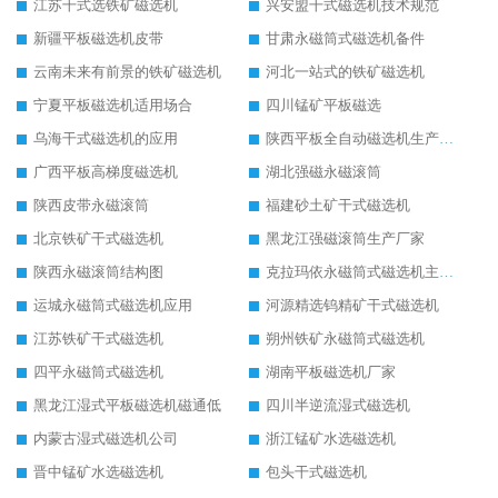
江苏干式选铁矿磁选机
兴安盟干式磁选机技术规范
新疆平板磁选机皮带
甘肃永磁筒式磁选机备件
云南未来有前景的铁矿磁选机
河北一站式的铁矿磁选机
宁夏平板磁选机适用场合
四川锰矿平板磁选
乌海干式磁选机的应用
陕西平板全自动磁选机生产厂家
广西平板高梯度磁选机
湖北强磁永磁滚筒
陕西皮带永磁滚筒
福建砂土矿干式磁选机
北京铁矿干式磁选机
黑龙江强磁滚筒生产厂家
陕西永磁滚筒结构图
克拉玛依永磁筒式磁选机主要技术参数
运城永磁筒式磁选机应用
河源精选钨精矿干式磁选机
江苏铁矿干式磁选机
朔州铁矿永磁筒式磁选机
四平永磁筒式磁选机
湖南平板磁选机厂家
黑龙江湿式平板磁选机磁通低
四川半逆流湿式磁选机
内蒙古湿式磁选机公司
浙江锰矿水选磁选机
晋中锰矿水选磁选机
包头干式磁选机