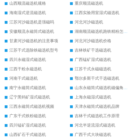
山西顺流磁选机规格
重庆顺流磁选机
海南湿式逆流磁选机
江西实验用室湿式磁选机
江苏河沙磁选机是强磁吗
河北河沙磁选机
安徽顺流永磁筒式磁选机
湖南顺流磁选机跑铁精粉怎么处理
甘肃河沙磁选机的注意事项
河北河沙磁选机价格
江苏干式选除铁磁选机型号
吉林铁矿干选磁选机
四川永磁湿式磁选机
广西锰矿湿式磁选机
江西干粉永磁选机
江苏干式永磁磁选机
河南干式磁选机
鄂尔多斯干式干选磁选机
南宁永磁筒式磁选机
山东永磁筒式磁选机磁偏角怎么调整
辽宁黑钨矿湿式磁选机
上海永磁湿式磁选机
江西永磁筒式磁选机视频
天津永磁筒式磁选机品牌
广东干式铁粉磁选机
吉林干式磁选机工作原理
四川锰矿湿式磁选机
河北半逆流湿式磁选机
山西矿石干式磁选机
广西干式大块磁选机