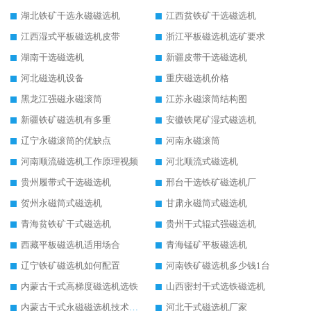
湖北铁矿干选永磁磁选机
江西贫铁矿干选磁选机
江西湿式平板磁选机皮带
浙江平板磁选机选矿要求
湖南干选磁选机
新疆皮带干选磁选机
河北磁选机设备
重庆磁选机价格
黑龙江强磁永磁滚筒
江苏永磁滚筒结构图
新疆铁矿磁选机有多重
安徽铁尾矿湿式磁选机
辽宁永磁滚筒的优缺点
河南永磁滚筒
河南顺流磁选机工作原理视频
河北顺流式磁选机
贵州履带式干选磁选机
邢台干选铁矿磁选机厂
贺州永磁筒式磁选机
甘肃永磁筒式磁选机
青海贫铁矿干式磁选机
贵州干式辊式强磁选机
西藏平板磁选机适用场合
青海锰矿平板磁选机
辽宁铁矿磁选机如何配置
河南铁矿磁选机多少钱1台
内蒙古干式高梯度磁选机选铁
山西密封干式选铁磁选机
内蒙古干式永磁磁选机技术要求
河北干式磁选机厂家