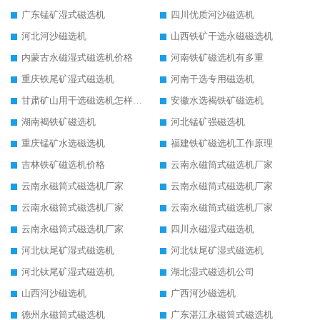
广东锰矿湿式磁选机
四川优质河沙磁选机
河北河沙磁选机
山西铁矿干选永磁磁选机
内蒙古永磁湿式磁选机价格
河南铁矿磁选机有多重
重庆铁尾矿湿式磁选机
河南干选专用磁选机
甘肃矿山用干选磁选机怎样调磁
安徽水选褐铁矿磁选机
湖南褐铁矿磁选机
河北锰矿强磁选机
重庆锰矿水选磁选机
福建铁矿磁选机工作原理
吉林铁矿磁选机价格
云南永磁筒式磁选机厂家
云南永磁筒式磁选机厂家
云南永磁筒式磁选机厂家
云南永磁筒式磁选机厂家
云南永磁筒式磁选机厂家
云南永磁筒式磁选机厂家
四川永磁湿式磁选机
河北钛尾矿湿式磁选机
河北钛尾矿湿式磁选机
河北钛尾矿湿式磁选机
湖北湿式磁选机公司
山西河沙磁选机
广西河沙磁选机
德州永磁筒式磁选机
广东湛江永磁筒式磁选机