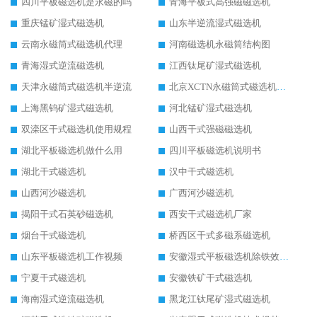
四川平板磁选机是永磁的吗
青海平板式高强磁磁选机
重庆锰矿湿式磁选机
山东半逆流湿式磁选机
云南永磁筒式磁选机代理
河南磁选机永磁筒结构图
青海湿式逆流磁选机
江西钛尾矿湿式磁选机
天津永磁筒式磁选机半逆流
北京XCTN永磁筒式磁选机磁块位置
上海黑钨矿湿式磁选机
河北锰矿湿式磁选机
双滦区干式磁选机使用规程
山西干式强磁磁选机
湖北平板磁选机做什么用
四川平板磁选机说明书
湖北干式磁选机
汉中干式磁选机
山西河沙磁选机
广西河沙磁选机
揭阳干式石英砂磁选机
西安干式磁选机厂家
烟台干式磁选机
桥西区干式多磁系磁选机
山东平板磁选机工作视频
安徽湿式平板磁选机除铁效果怎么样
宁夏干式磁选机
安徽铁矿干式磁选机
海南湿式逆流磁选机
黑龙江钛尾矿湿式磁选机