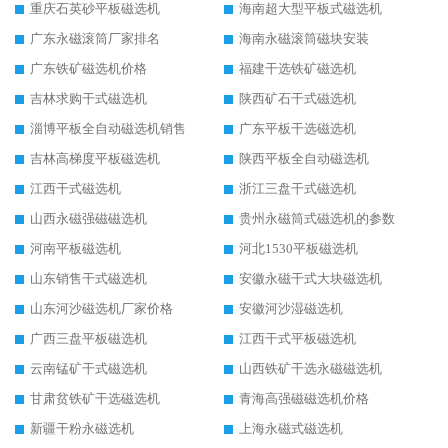
重庆石英砂平板磁选机
海南超大型平板式磁选机
广东永磁滚筒厂家排名
海南永磁滚筒磁块安装
广东铁矿磁选机价格
福建干选铁矿磁选机
吉林求购干式磁选机
陕西矿石干式磁选机
淄博平板全自动磁选机销售
广东平板干选磁选机
吉林高梯度平板磁选机
陕西平板全自动磁选机
江西干式磁选机
浙江三盘干式磁选机
山西永磁强磁磁选机
贵州永磁筒式磁选机的参数
河南平板磁选机
河北1530平板磁选机
山东销售干式磁选机
安徽永磁干式大块磁选机
山东河沙磁选机厂家价格
安徽河沙湿磁选机
广西三盘平板磁选机
江西干式平板磁选机
云南锰矿干式磁选机
山西铁矿干选永磁磁选机
甘肃贫铁矿干选磁选机
青海高强磁磁选机价格
新疆干粉永磁选机
上海永磁式磁选机