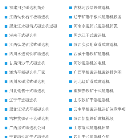
福建河沙磁选机简介
吉林河沙除铁磁选机
江西钠长石平板磁选机
辽宁矿选平板式磁选机设备
黑龙江永磁筒式磁选机退磁
河南永磁筒式磁选机筒瓦
湖南干式磁选机
黑龙江干式磁选机
江西钛尾矿湿式磁选机
陕西实验用室湿式磁选机
四川水选褐铁矿磁选机
西藏干选铁矿磁选机
甘肃河沙干式磁选机
河沙磁选机的电机
潍坊平板磁选机厂家
广西平板磁选机磁铁排列图
四川永磁湿式磁选机
河北锰矿湿式磁选机
河北销售干式磁选机
重庆赤铁矿干式磁选机
辽宁干选磁选机
山东铁矿干选磁选机
黑龙江湿式平板磁选机
云南平板磁选机选矿注意事项
吉林贫铁矿干选磁选机
陕西新型铁矿磁机视频
广西湿式磁选机公司
山东湿式磁选机质量
宁夏磁铁矿干式磁选机
四川干式磁选机介绍