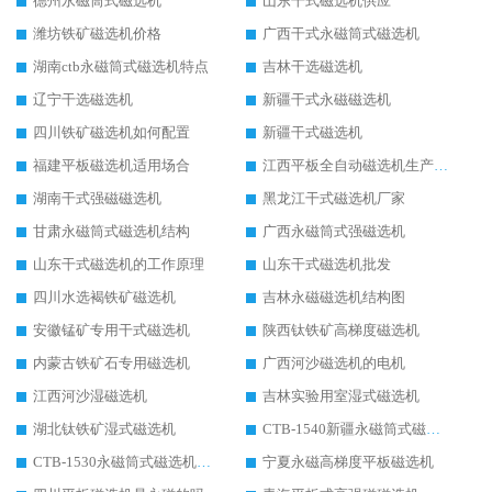
德州永磁筒式磁选机
山东干式磁选机供应
潍坊铁矿磁选机价格
广西干式永磁筒式磁选机
湖南ctb永磁筒式磁选机特点
吉林干选磁选机
辽宁干选磁选机
新疆干式永磁磁选机
四川铁矿磁选机如何配置
新疆干式磁选机
福建平板磁选机适用场合
江西平板全自动磁选机生产厂家
湖南干式强磁磁选机
黑龙江干式磁选机厂家
甘肃永磁筒式磁选机结构
广西永磁筒式强磁选机
山东干式磁选机的工作原理
山东干式磁选机批发
四川水选褐铁矿磁选机
吉林永磁磁选机结构图
安徽锰矿专用干式磁选机
陕西钛铁矿高梯度磁选机
内蒙古铁矿石专用磁选机
广西河沙磁选机的电机
江西河沙湿磁选机
吉林实验用室湿式磁选机
湖北钛铁矿湿式磁选机
CTB-1540新疆永磁筒式磁选机
CTB-1530永磁筒式磁选机代理商
宁夏永磁高梯度平板磁选机