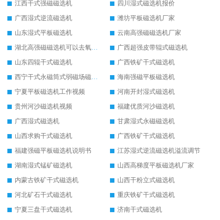
江西干式强磁磁选机
四川湿式磁选机报价
广西湿式逆流磁选机
潍坊平板磁选机厂家
山东湿式平板磁选机
云南高强磁磁选机厂家
湖北高强磁磁选机可以去氧化铝
广西超强皮带辊式磁选机
山东四辊干式磁选机
广西铁矿干式磁选机
西宁干式永磁筒式弱磁场磁选机结构图
海南强磁平板磁选机
宁夏平板磁选机工作视频
河南开封湿式磁选机
贵州河沙磁选机视频
福建优质河沙磁选机
广西湿式磁选机
甘肃湿式永磁磁选机
山西求购干式磁选机
广西铁矿干式磁选机
福建强磁平板磁选机说明书
江苏湿式逆流磁选机溢流调节
湖南湿式锰矿磁选机
山西高梯度平板磁选机厂家
内蒙古铁矿干式磁选机
山西干粉立式磁选机
河北矿石干式磁选机
重庆铁矿干式磁选机
宁夏三盘干式磁选机
济南干式磁选机