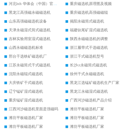
河北hth·华体会（中国）官方网站-hth.com 工作视频
重庆磁选机原理图及视频
黑龙江高强磁永磁磁选机
重庆磁选机高强磁磁辊
山东高强磁磁选机设备
揭阳永磁筒式磁选机
天津永磁湿式筒式磁选机
福建钛尾矿湿式磁选机
吉林实验用室湿式磁选机
陕西永磁磁选机的调整
山西永磁磁选机标准
浙江履带式干选磁选机
邢台干选铁矿磁选机厂
浙江干式磁选机型号
江苏永磁筒式干式磁选机
长沙ct永磁筒式磁选机
沈阳永磁辊式磁选机
徐州干式永磁磁选机
大庆铁矿干式磁选机
黑龙江选锰矿磁选机生产厂家
辽宁锰矿湿式磁选机
黑龙江永磁湿式磁选机
重庆锰矿湿式磁选机
广西河沙磁选机产品介绍
江西河沙磁选机里面是强磁吗
潍坊平板磁选机厂家
潍坊平板磁选机厂家
潍坊平板磁选机厂家
潍坊平板磁选机厂家
潍坊平板磁选机厂家