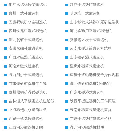
浙江水选褐铁矿磁选机
江苏干选铁矿磁选机
泉州干式强磁选机
哈尔滨干式磁选机
安徽褐铁矿水选磁选机
山东移动式褐铁矿尾矿磁选机
四川钛尾矿湿式磁选机
河北实验用室湿式磁选机
湖北贫矿干式磁选机
安徽选大块干式磁选机
安徽永磁强磁磁选机
云南永磁滚筒磁选机结构
广西永磁湿式磁选机
山东锰矿湿式磁选机
河南永磁式磁选机
重庆永磁筒式磁选机
陕西河沙干式磁选机
重庆干式磁选机安全操作规程
甘肃铁矿磁选机生产线
湖北铁矿磁选机如何配置
贵州黑钨矿湿式磁选机
广东永磁湿式磁选机
吉林湿式平板磁选机磁通低
陕西平板磁选机的工作原理
上海磁选机永磁筒组装
云南永磁筒式磁选机筒瓦
西藏干式选铁磁选机
宁夏干选铁矿磁选机价格
江西河沙磁选机介绍
湖北河沙磁选机材质