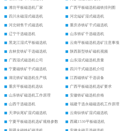
潍坊平板磁选机厂家
广西平板磁选机磁铁排列图
四川永磁湿式磁选机
河北锰矿湿式磁选机
河北销售干式磁选机
重庆赤铁矿干式磁选机
辽宁干选磁选机
山东铁矿干选磁选机
黑龙江湿式平板磁选机
云南平板磁选机选矿注意事项
吉林贫铁矿干选磁选机
陕西新型铁矿磁机视频
广西湿式磁选机公司
山东湿式磁选机质量
宁夏磁铁矿干式磁选机
四川干式磁选机介绍
湖北铁矿磁选机生产线
江西磁铁矿干选设备
重庆平板磁选机选钛
广西平板磁选机选矿要求
山东铁矿磁选机工作原理
安徽铁矿磁选机价格
山西干选磁选机
福建干选永磁磁选机工作原理
天津钛尾矿湿式磁选机
云南钛铁矿湿式磁选机
宁夏平板磁选机选矿规格参数
西藏1530平板磁选机
新疆永磁铁矿磁选机
安徽永磁干选磁选机