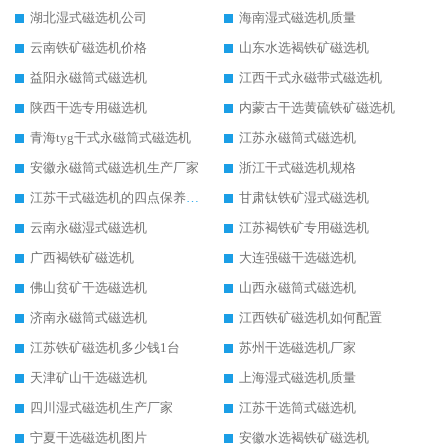
湖北湿式磁选机公司
海南湿式磁选机质量
云南铁矿磁选机价格
山东水选褐铁矿磁选机
益阳永磁筒式磁选机
江西干式永磁带式磁选机
陕西干选专用磁选机
内蒙古干选黄硫铁矿磁选机
青海tyg干式永磁筒式磁选机
江苏永磁筒式磁选机
安徽永磁筒式磁选机生产厂家
浙江干式磁选机规格
江苏干式磁选机的四点保养秘籍
甘肃钛铁矿湿式磁选机
云南永磁湿式磁选机
江苏褐铁矿专用磁选机
广西褐铁矿磁选机
大连强磁干选磁选机
佛山贫矿干选磁选机
山西永磁筒式磁选机
济南永磁筒式磁选机
江西铁矿磁选机如何配置
江苏铁矿磁选机多少钱1台
苏州干选磁选机厂家
天津矿山干选磁选机
上海湿式磁选机质量
四川湿式磁选机生产厂家
江苏干选筒式磁选机
宁夏干选磁选机图片
安徽水选褐铁矿磁选机