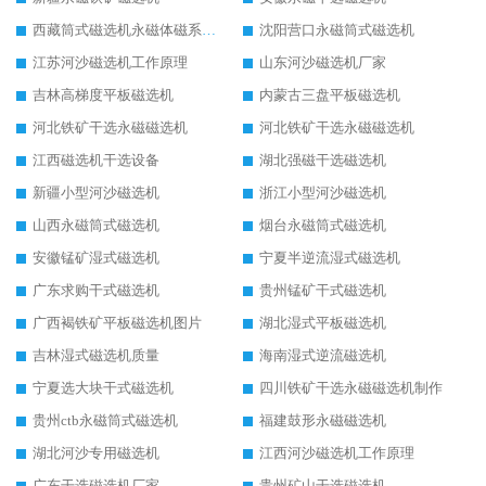
西藏筒式磁选机永磁体磁系设计
沈阳营口永磁筒式磁选机
江苏河沙磁选机工作原理
山东河沙磁选机厂家
吉林高梯度平板磁选机
内蒙古三盘平板磁选机
河北铁矿干选永磁磁选机
河北铁矿干选永磁磁选机
江西磁选机干选设备
湖北强磁干选磁选机
新疆小型河沙磁选机
浙江小型河沙磁选机
山西永磁筒式磁选机
烟台永磁筒式磁选机
安徽锰矿湿式磁选机
宁夏半逆流湿式磁选机
广东求购干式磁选机
贵州锰矿干式磁选机
广西褐铁矿平板磁选机图片
湖北湿式平板磁选机
吉林湿式磁选机质量
海南湿式逆流磁选机
宁夏选大块干式磁选机
四川铁矿干选永磁磁选机制作
贵州ctb永磁筒式磁选机
福建鼓形永磁磁选机
湖北河沙专用磁选机
江西河沙磁选机工作原理
广东干选磁选机厂家
贵州矿山干选磁选机