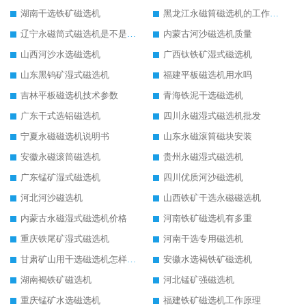
湖南干选铁矿磁选机
黑龙江永磁筒磁选机的工作原理
辽宁永磁筒式磁选机是不是强磁
内蒙古河沙磁选机质量
山西河沙水选磁选机
广西钛铁矿湿式磁选机
山东黑钨矿湿式磁选机
福建平板磁选机用水吗
吉林平板磁选机技术参数
青海铁泥干选磁选机
广东干式选铝磁选机
四川永磁湿式磁选机批发
宁夏永磁磁选机说明书
山东永磁滚筒磁块安装
安徽永磁滚筒磁选机
贵州永磁湿式磁选机
广东锰矿湿式磁选机
四川优质河沙磁选机
河北河沙磁选机
山西铁矿干选永磁磁选机
内蒙古永磁湿式磁选机价格
河南铁矿磁选机有多重
重庆铁尾矿湿式磁选机
河南干选专用磁选机
甘肃矿山用干选磁选机怎样调磁
安徽水选褐铁矿磁选机
湖南褐铁矿磁选机
河北锰矿强磁选机
重庆锰矿水选磁选机
福建铁矿磁选机工作原理