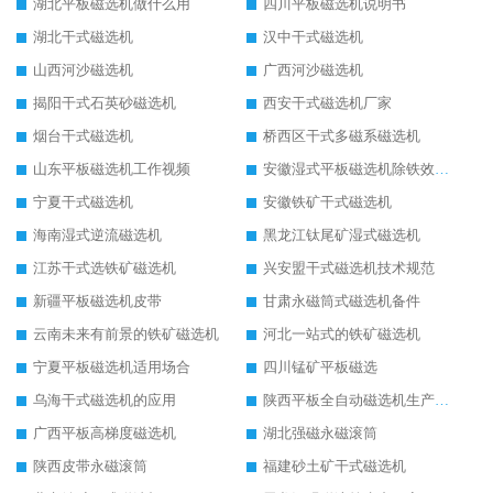
湖北平板磁选机做什么用
四川平板磁选机说明书
湖北干式磁选机
汉中干式磁选机
山西河沙磁选机
广西河沙磁选机
揭阳干式石英砂磁选机
西安干式磁选机厂家
烟台干式磁选机
桥西区干式多磁系磁选机
山东平板磁选机工作视频
安徽湿式平板磁选机除铁效果怎么样
宁夏干式磁选机
安徽铁矿干式磁选机
海南湿式逆流磁选机
黑龙江钛尾矿湿式磁选机
江苏干式选铁矿磁选机
兴安盟干式磁选机技术规范
新疆平板磁选机皮带
甘肃永磁筒式磁选机备件
云南未来有前景的铁矿磁选机
河北一站式的铁矿磁选机
宁夏平板磁选机适用场合
四川锰矿平板磁选
乌海干式磁选机的应用
陕西平板全自动磁选机生产厂家
广西平板高梯度磁选机
湖北强磁永磁滚筒
陕西皮带永磁滚筒
福建砂土矿干式磁选机