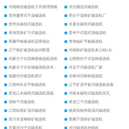
河南顺流磁选机工作原理视频
河北顺流式磁选机
贵州履带式干选磁选机
邢台干选铁矿磁选机厂
贺州永磁筒式磁选机
甘肃永磁筒式磁选机
青海贫铁矿干式磁选机
贵州干式辊式强磁选机
西藏平板磁选机适用场合
青海锰矿平板磁选机
辽宁铁矿磁选机如何配置
河南铁矿磁选机多少钱1台
内蒙古干式高梯度磁选机选铁
山西密封干式选铁磁选机
内蒙古干式永磁磁选机技术要求
河北干式磁选机厂家
福建河沙磁选机简介
吉林河沙除铁磁选机
江西钠长石平板磁选机
辽宁矿选平板式磁选机设备
黑龙江永磁筒式磁选机退磁
河南永磁筒式磁选机筒瓦
湖南干式磁选机
黑龙江干式磁选机
江西钛尾矿湿式磁选机
陕西实验用室湿式磁选机
四川水选褐铁矿磁选机
西藏干选铁矿磁选机
甘肃河沙干式磁选机
河沙磁选机的电机