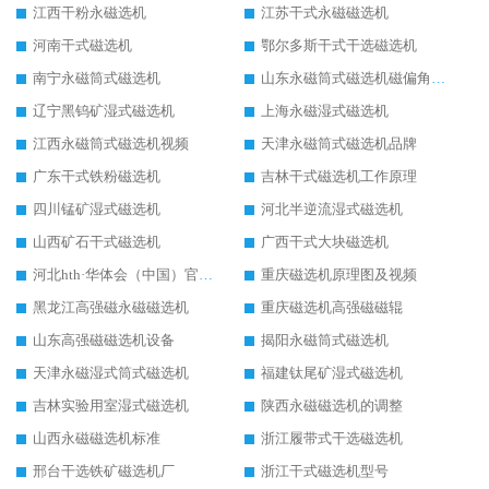
江西干粉永磁选机
江苏干式永磁磁选机
河南干式磁选机
鄂尔多斯干式干选磁选机
南宁永磁筒式磁选机
山东永磁筒式磁选机磁偏角怎么调整
辽宁黑钨矿湿式磁选机
上海永磁湿式磁选机
江西永磁筒式磁选机视频
天津永磁筒式磁选机品牌
广东干式铁粉磁选机
吉林干式磁选机工作原理
四川锰矿湿式磁选机
河北半逆流湿式磁选机
山西矿石干式磁选机
广西干式大块磁选机
河北hth·华体会（中国）官方网站-hth.com 工作视频
重庆磁选机原理图及视频
黑龙江高强磁永磁磁选机
重庆磁选机高强磁磁辊
山东高强磁磁选机设备
揭阳永磁筒式磁选机
天津永磁湿式筒式磁选机
福建钛尾矿湿式磁选机
吉林实验用室湿式磁选机
陕西永磁磁选机的调整
山西永磁磁选机标准
浙江履带式干选磁选机
邢台干选铁矿磁选机厂
浙江干式磁选机型号