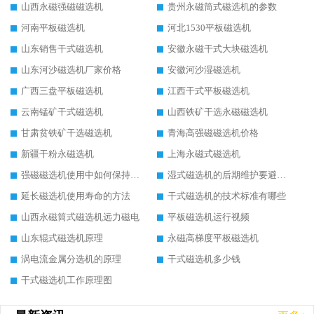
山西永磁强磁磁选机
贵州永磁筒式磁选机的参数
河南平板磁选机
河北1530平板磁选机
山东销售干式磁选机
安徽永磁干式大块磁选机
山东河沙磁选机厂家价格
安徽河沙湿磁选机
广西三盘平板磁选机
江西干式平板磁选机
云南锰矿干式磁选机
山西铁矿干选永磁磁选机
甘肃贫铁矿干选磁选机
青海高强磁磁选机价格
新疆干粉永磁选机
上海永磁式磁选机
强磁磁选机使用中如何保持其顺畅运行
湿式磁选机的后期维护要避开哪些坑
延长磁选机使用寿命的方法
干式磁选机的技术标准有哪些
山西永磁筒式磁选机远力磁电
平板磁选机运行视频
山东辊式磁选机原理
永磁高梯度平板磁选机
涡电流金属分选机的原理
干式磁选机多少钱
干式磁选机工作原理图