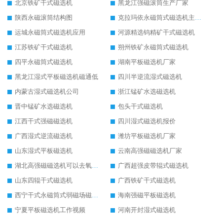
北京铁矿干式磁选机
黑龙江强磁滚筒生产厂家
陕西永磁滚筒结构图
克拉玛依永磁筒式磁选机主要技术参数
运城永磁筒式磁选机应用
河源精选钨精矿干式磁选机
江苏铁矿干式磁选机
朔州铁矿永磁筒式磁选机
四平永磁筒式磁选机
湖南平板磁选机厂家
黑龙江湿式平板磁选机磁通低
四川半逆流湿式磁选机
内蒙古湿式磁选机公司
浙江锰矿水选磁选机
晋中锰矿水选磁选机
包头干式磁选机
江西干式强磁磁选机
四川湿式磁选机报价
广西湿式逆流磁选机
潍坊平板磁选机厂家
山东湿式平板磁选机
云南高强磁磁选机厂家
湖北高强磁磁选机可以去氧化铝
广西超强皮带辊式磁选机
山东四辊干式磁选机
广西铁矿干式磁选机
西宁干式永磁筒式弱磁场磁选机结构图
海南强磁平板磁选机
宁夏平板磁选机工作视频
河南开封湿式磁选机