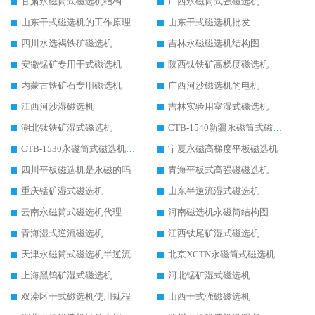
甘肃永磁筒式磁选机结构
广西永磁筒式强磁选机
山东干式磁选机的工作原理
山东干式磁选机批发
四川水选褐铁矿磁选机
吉林永磁磁选机结构图
安徽锰矿专用干式磁选机
陕西钛铁矿高梯度磁选机
内蒙古铁矿石专用磁选机
广西河沙磁选机的电机
江西河沙湿磁选机
吉林实验用室湿式磁选机
湖北钛铁矿湿式磁选机
CTB-1540新疆永磁筒式磁选机
CTB-1530永磁筒式磁选机代理商
宁夏永磁高梯度平板磁选机
四川平板磁选机是永磁的吗
青海平板式高强磁磁选机
重庆锰矿湿式磁选机
山东半逆流湿式磁选机
云南永磁筒式磁选机代理
河南磁选机永磁筒结构图
青海湿式逆流磁选机
江西钛尾矿湿式磁选机
天津永磁筒式磁选机半逆流
北京XCTN永磁筒式磁选机磁块位置
上海黑钨矿湿式磁选机
河北锰矿湿式磁选机
双滦区干式磁选机使用规程
山西干式强磁磁选机