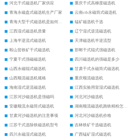
河北干式磁选机厂家供应
重庆干式高梯度磁选机
青海永磁盘式磁选机生产厂家
云南ctb永磁筒式磁选机
青海大型干式磁选机是如何选矿的
锰矿磁选机干选
江西湿式磁选机质量
辽宁湿式逆流磁选机
上海半逆流式磁选机
天津磁选机半逆流型
鞍山贫铁矿干式磁选机
邯郸干式辊式强磁选机
宁夏干式强磁磁选机
四川磁选机的强磁是多少
山西永磁辊式磁选机
甘肃干式永磁筒式磁选机
山西顺流磁选机规格
重庆顺流磁选机
海南湿式逆流磁选机
江西实验用室湿式磁选机
江苏河沙磁选机是强磁吗
河北河沙磁选机
安徽顺流永磁筒式磁选机
湖南顺流磁选机跑铁精粉怎么处理
甘肃河沙磁选机的注意事项
河北河沙磁选机价格
江苏干式选除铁磁选机型号
吉林铁矿干选磁选机
四川永磁湿式磁选机
广西锰矿湿式磁选机