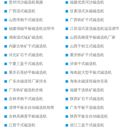
贵州河沙磁选机视频
福建优质河沙磁选机
广西湿式磁选机
甘肃湿式永磁磁选机
山西求购干式磁选机
广西铁矿干式磁选机
福建强磁平板磁选机说明书
江苏湿式逆流磁选机溢流调节
湖南湿式锰矿磁选机
山西高梯度平板磁选机厂家
内蒙古铁矿干式磁选机
山西干粉立式磁选机
河北矿石干式磁选机
重庆铁矿干式磁选机
宁夏三盘干式磁选机
济南干式磁选机
重庆石英砂平板磁选机
海南超大型平板式磁选机
广东永磁滚筒厂家排名
海南永磁滚筒磁块安装
广东铁矿磁选机价格
福建干选铁矿磁选机
吉林求购干式磁选机
陕西矿石干式磁选机
淄博平板全自动磁选机销售
广东平板干选磁选机
吉林高梯度平板磁选机
陕西平板全自动磁选机
江西干式磁选机
浙江三盘干式磁选机