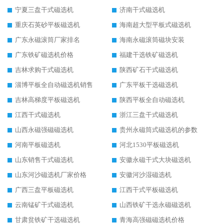
宁夏三盘干式磁选机
济南干式磁选机
重庆石英砂平板磁选机
海南超大型平板式磁选机
广东永磁滚筒厂家排名
海南永磁滚筒磁块安装
广东铁矿磁选机价格
福建干选铁矿磁选机
吉林求购干式磁选机
陕西矿石干式磁选机
淄博平板全自动磁选机销售
广东平板干选磁选机
吉林高梯度平板磁选机
陕西平板全自动磁选机
江西干式磁选机
浙江三盘干式磁选机
山西永磁强磁磁选机
贵州永磁筒式磁选机的参数
河南平板磁选机
河北1530平板磁选机
山东销售干式磁选机
安徽永磁干式大块磁选机
山东河沙磁选机厂家价格
安徽河沙湿磁选机
广西三盘平板磁选机
江西干式平板磁选机
云南锰矿干式磁选机
山西铁矿干选永磁磁选机
甘肃贫铁矿干选磁选机
青海高强磁磁选机价格