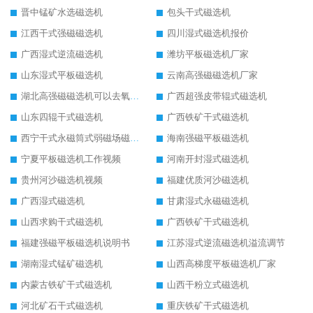
晋中锰矿水选磁选机
包头干式磁选机
江西干式强磁磁选机
四川湿式磁选机报价
广西湿式逆流磁选机
潍坊平板磁选机厂家
山东湿式平板磁选机
云南高强磁磁选机厂家
湖北高强磁磁选机可以去氧化铝
广西超强皮带辊式磁选机
山东四辊干式磁选机
广西铁矿干式磁选机
西宁干式永磁筒式弱磁场磁选机结构图
海南强磁平板磁选机
宁夏平板磁选机工作视频
河南开封湿式磁选机
贵州河沙磁选机视频
福建优质河沙磁选机
广西湿式磁选机
甘肃湿式永磁磁选机
山西求购干式磁选机
广西铁矿干式磁选机
福建强磁平板磁选机说明书
江苏湿式逆流磁选机溢流调节
湖南湿式锰矿磁选机
山西高梯度平板磁选机厂家
内蒙古铁矿干式磁选机
山西干粉立式磁选机
河北矿石干式磁选机
重庆铁矿干式磁选机