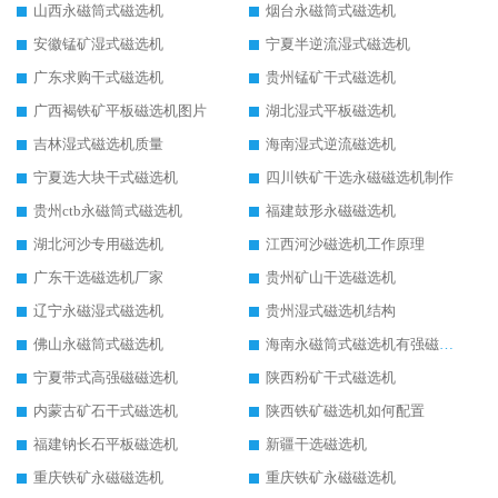
山西永磁筒式磁选机
烟台永磁筒式磁选机
安徽锰矿湿式磁选机
宁夏半逆流湿式磁选机
广东求购干式磁选机
贵州锰矿干式磁选机
广西褐铁矿平板磁选机图片
湖北湿式平板磁选机
吉林湿式磁选机质量
海南湿式逆流磁选机
宁夏选大块干式磁选机
四川铁矿干选永磁磁选机制作
贵州ctb永磁筒式磁选机
福建鼓形永磁磁选机
湖北河沙专用磁选机
江西河沙磁选机工作原理
广东干选磁选机厂家
贵州矿山干选磁选机
辽宁永磁湿式磁选机
贵州湿式磁选机结构
佛山永磁筒式磁选机
海南永磁筒式磁选机有强磁的吗
宁夏带式高强磁磁选机
陕西粉矿干式磁选机
内蒙古矿石干式磁选机
陕西铁矿磁选机如何配置
福建钠长石平板磁选机
新疆干选磁选机
重庆铁矿永磁磁选机
重庆铁矿永磁磁选机