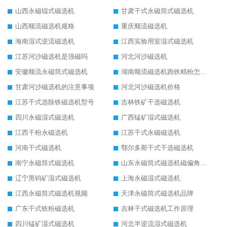
山西永磁辊式磁选机
甘肃干式永磁筒式磁选机
山西顺流磁选机规格
重庆顺流磁选机
海南湿式逆流磁选机
江西实验用室湿式磁选机
江苏河沙磁选机是强磁吗
河北河沙磁选机
安徽顺流永磁筒式磁选机
湖南顺流磁选机跑铁精粉怎么处理
甘肃河沙磁选机的注意事项
河北河沙磁选机价格
江苏干式选除铁磁选机型号
吉林铁矿干选磁选机
四川永磁湿式磁选机
广西锰矿湿式磁选机
江西干粉永磁选机
江苏干式永磁磁选机
河南干式磁选机
鄂尔多斯干式干选磁选机
南宁永磁筒式磁选机
山东永磁筒式磁选机磁偏角怎么调整
辽宁黑钨矿湿式磁选机
上海永磁湿式磁选机
江西永磁筒式磁选机视频
天津永磁筒式磁选机品牌
广东干式铁粉磁选机
吉林干式磁选机工作原理
四川锰矿湿式磁选机
河北半逆流湿式磁选机