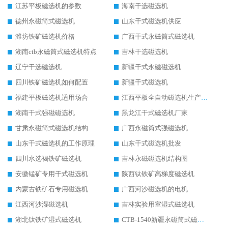
江苏平板磁选机的参数
海南干选磁选机
德州永磁筒式磁选机
山东干式磁选机供应
潍坊铁矿磁选机价格
广西干式永磁筒式磁选机
湖南ctb永磁筒式磁选机特点
吉林干选磁选机
辽宁干选磁选机
新疆干式永磁磁选机
四川铁矿磁选机如何配置
新疆干式磁选机
福建平板磁选机适用场合
江西平板全自动磁选机生产厂家
湖南干式强磁磁选机
黑龙江干式磁选机厂家
甘肃永磁筒式磁选机结构
广西永磁筒式强磁选机
山东干式磁选机的工作原理
山东干式磁选机批发
四川水选褐铁矿磁选机
吉林永磁磁选机结构图
安徽锰矿专用干式磁选机
陕西钛铁矿高梯度磁选机
内蒙古铁矿石专用磁选机
广西河沙磁选机的电机
江西河沙湿磁选机
吉林实验用室湿式磁选机
湖北钛铁矿湿式磁选机
CTB-1540新疆永磁筒式磁选机