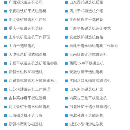
广西湿式磁选机公司
山东湿式磁选机质量
宁夏磁铁矿干式磁选机
四川干式磁选机介绍
湖北铁矿磁选机生产线
江西磁铁矿干选设备
重庆平板磁选机选钛
广西平板磁选机选矿要求
山东铁矿磁选机工作原理
安徽铁矿磁选机价格
山西干选磁选机
福建干选永磁磁选机工作原理
天津钛尾矿湿式磁选机
云南钛铁矿湿式磁选机
宁夏平板磁选机选矿规格参数
西藏1530平板磁选机
新疆永磁铁矿磁选机
安徽永磁干选磁选机
西藏筒式磁选机永磁体磁系设计
沈阳营口永磁筒式磁选机
江苏河沙磁选机工作原理
山东河沙磁选机厂家
吉林高梯度平板磁选机
内蒙古三盘平板磁选机
河北铁矿干选永磁磁选机
河北铁矿干选永磁磁选机
江西磁选机干选设备
湖北强磁干选磁选机
新疆小型河沙磁选机
浙江小型河沙磁选机