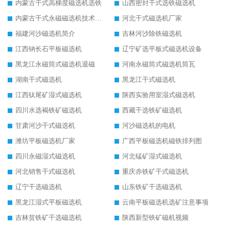
内蒙古干式高梯度磁选机选铁
山西密封干式选铁磁选机
内蒙古干式永磁磁选机技术要求
河北干式磁选机厂家
福建河沙磁选机简介
吉林河沙除铁磁选机
江西钠长石平板磁选机
辽宁矿选平板式磁选机设备
黑龙江永磁筒式磁选机退磁
河南永磁筒式磁选机筒瓦
湖南干式磁选机
黑龙江干式磁选机
江西钛尾矿湿式磁选机
陕西实验用室湿式磁选机
四川水选褐铁矿磁选机
西藏干选铁矿磁选机
甘肃河沙干式磁选机
河沙磁选机的电机
潍坊平板磁选机厂家
广西平板磁选机磁铁排列图
四川永磁湿式磁选机
河北锰矿湿式磁选机
河北销售干式磁选机
重庆赤铁矿干式磁选机
辽宁干选磁选机
山东铁矿干选磁选机
黑龙江湿式平板磁选机
云南平板磁选机选矿注意事项
吉林贫铁矿干选磁选机
陕西新型铁矿磁机视频