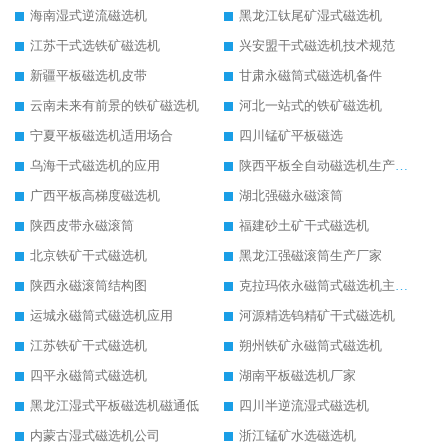
海南湿式逆流磁选机
黑龙江钛尾矿湿式磁选机
江苏干式选铁矿磁选机
兴安盟干式磁选机技术规范
新疆平板磁选机皮带
甘肃永磁筒式磁选机备件
云南未来有前景的铁矿磁选机
河北一站式的铁矿磁选机
宁夏平板磁选机适用场合
四川锰矿平板磁选
乌海干式磁选机的应用
陕西平板全自动磁选机生产厂家
广西平板高梯度磁选机
湖北强磁永磁滚筒
陕西皮带永磁滚筒
福建砂土矿干式磁选机
北京铁矿干式磁选机
黑龙江强磁滚筒生产厂家
陕西永磁滚筒结构图
克拉玛依永磁筒式磁选机主要技术参数
运城永磁筒式磁选机应用
河源精选钨精矿干式磁选机
江苏铁矿干式磁选机
朔州铁矿永磁筒式磁选机
四平永磁筒式磁选机
湖南平板磁选机厂家
黑龙江湿式平板磁选机磁通低
四川半逆流湿式磁选机
内蒙古湿式磁选机公司
浙江锰矿水选磁选机