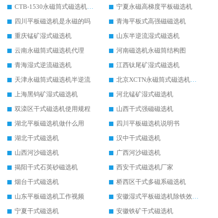
CTB-1530永磁筒式磁选机代理商
宁夏永磁高梯度平板磁选机
四川平板磁选机是永磁的吗
青海平板式高强磁磁选机
重庆锰矿湿式磁选机
山东半逆流湿式磁选机
云南永磁筒式磁选机代理
河南磁选机永磁筒结构图
青海湿式逆流磁选机
江西钛尾矿湿式磁选机
天津永磁筒式磁选机半逆流
北京XCTN永磁筒式磁选机磁块位置
上海黑钨矿湿式磁选机
河北锰矿湿式磁选机
双滦区干式磁选机使用规程
山西干式强磁磁选机
湖北平板磁选机做什么用
四川平板磁选机说明书
湖北干式磁选机
汉中干式磁选机
山西河沙磁选机
广西河沙磁选机
揭阳干式石英砂磁选机
西安干式磁选机厂家
烟台干式磁选机
桥西区干式多磁系磁选机
山东平板磁选机工作视频
安徽湿式平板磁选机除铁效果怎么样
宁夏干式磁选机
安徽铁矿干式磁选机