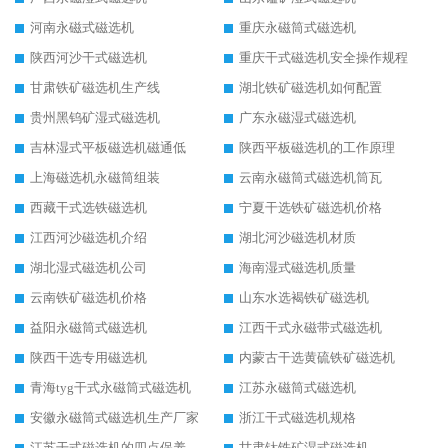
河南永磁式磁选机
重庆永磁筒式磁选机
陕西河沙干式磁选机
重庆干式磁选机安全操作规程
甘肃铁矿磁选机生产线
湖北铁矿磁选机如何配置
贵州黑钨矿湿式磁选机
广东永磁湿式磁选机
吉林湿式平板磁选机磁通低
陕西平板磁选机的工作原理
上海磁选机永磁筒组装
云南永磁筒式磁选机筒瓦
西藏干式选铁磁选机
宁夏干选铁矿磁选机价格
江西河沙磁选机介绍
湖北河沙磁选机材质
湖北湿式磁选机公司
海南湿式磁选机质量
云南铁矿磁选机价格
山东水选褐铁矿磁选机
益阳永磁筒式磁选机
江西干式永磁带式磁选机
陕西干选专用磁选机
内蒙古干选黄硫铁矿磁选机
青海tyg干式永磁筒式磁选机
江苏永磁筒式磁选机
安徽永磁筒式磁选机生产厂家
浙江干式磁选机规格
江苏干式磁选机的四点保养秘籍
甘肃钛铁矿湿式磁选机