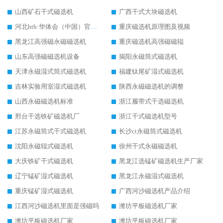
山西矿石干式磁选机
广西干式大块磁选机
河北hth·华体会（中国）官方网站-hth.com 工作视频
重庆磁选机原理图及视频
黑龙江高强磁永磁磁选机
重庆磁选机高强磁磁辊
山东高强磁磁选机设备
揭阳永磁筒式磁选机
天津永磁湿式筒式磁选机
福建钛尾矿湿式磁选机
吉林实验用室湿式磁选机
陕西永磁磁选机的调整
山西永磁磁选机标准
浙江履带式干选磁选机
邢台干选铁矿磁选机厂
浙江干式磁选机型号
江苏永磁筒式干式磁选机
长沙ct永磁筒式磁选机
沈阳永磁辊式磁选机
徐州干式永磁磁选机
大庆铁矿干式磁选机
黑龙江选锰矿磁选机生产厂家
辽宁锰矿湿式磁选机
黑龙江永磁湿式磁选机
重庆锰矿湿式磁选机
广西河沙磁选机产品介绍
江西河沙磁选机里面是强磁吗
潍坊平板磁选机厂家
潍坊平板磁选机厂家
潍坊平板磁选机厂家