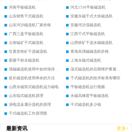
河南平板磁选机
河北1530平板磁选机
山东销售干式磁选机
安徽永磁干式大块磁选机
山东河沙磁选机厂家价格
安徽河沙湿磁选机
广西三盘平板磁选机
江西干式平板磁选机
云南锰矿干式磁选机
山西铁矿干选永磁磁选机
甘肃贫铁矿干选磁选机
青海高强磁磁选机价格
新疆干粉永磁选机
上海永磁式磁选机
强磁磁选机使用中如何保持其顺畅运行
湿式磁选机的后期维护要避开哪些坑
延长磁选机使用寿命的方法
干式磁选机的技术标准有哪些
山西永磁筒式磁选机远力磁电
平板磁选机运行视频
山东辊式磁选机原理
永磁高梯度平板磁选机
涡电流金属分选机的原理
干式磁选机多少钱
干式磁选机工作原理图
最新资讯
更多+