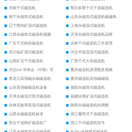
河南干式磁选机
鄂尔多斯干式干选磁选机
南宁永磁筒式磁选机
山东永磁筒式磁选机磁偏角怎么调整
辽宁黑钨矿湿式磁选机
上海永磁湿式磁选机
江西永磁筒式磁选机视频
天津永磁筒式磁选机品牌
广东干式铁粉磁选机
吉林干式磁选机工作原理
四川锰矿湿式磁选机
河北半逆流湿式磁选机
山西矿石干式磁选机
广西干式大块磁选机
河北hth·华体会（中国）官方网站-hth.com 工作视频
重庆磁选机原理图及视频
黑龙江高强磁永磁磁选机
重庆磁选机高强磁磁辊
山东高强磁磁选机设备
揭阳永磁筒式磁选机
天津永磁湿式筒式磁选机
福建钛尾矿湿式磁选机
吉林实验用室湿式磁选机
陕西永磁磁选机的调整
山西永磁磁选机标准
浙江履带式干选磁选机
邢台干选铁矿磁选机厂
浙江干式磁选机型号
江苏永磁筒式干式磁选机
长沙ct永磁筒式磁选机