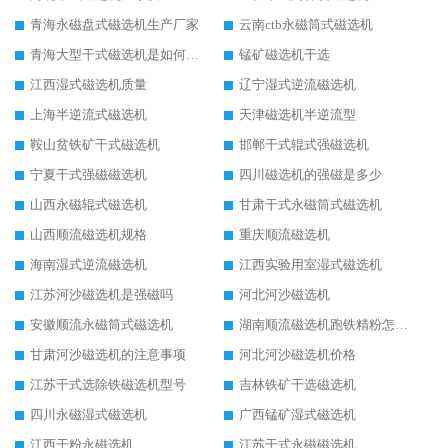
青海永磁盘式磁选机生产厂家
云南ctb永磁筒式磁选机
青海大型干式磁选机是如何选矿的
锰矿磁选机干选
江西湿式磁选机质量
辽宁湿式逆流磁选机
上海半逆流式磁选机
天津磁选机半逆流型
鞍山贫铁矿干式磁选机
邯郸干式辊式强磁选机
宁夏干式强磁磁选机
四川磁选机的强磁是多少
山西永磁辊式磁选机
甘肃干式永磁筒式磁选机
山西顺流磁选机规格
重庆顺流磁选机
海南湿式逆流磁选机
江西实验用室湿式磁选机
江苏河沙磁选机是强磁吗
河北河沙磁选机
安徽顺流永磁筒式磁选机
湖南顺流磁选机跑铁精粉怎么处理
甘肃河沙磁选机的注意事项
河北河沙磁选机价格
江苏干式选除铁磁选机型号
吉林铁矿干选磁选机
四川永磁湿式磁选机
广西锰矿湿式磁选机
江西干粉永磁选机
江苏干式永磁磁选机