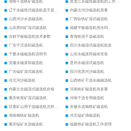
湖南干选铁矿磁选机
黑龙江永磁筒磁选机的工作原理
辽宁永磁筒式磁选机是不是强磁
内蒙古河沙磁选机质量
山西河沙水选磁选机
广西钛铁矿湿式磁选机
山东黑钨矿湿式磁选机
福建平板磁选机用水吗
吉林平板磁选机技术参数
青海铁泥干选磁选机
广东干式选铝磁选机
四川永磁湿式磁选机批发
宁夏永磁磁选机说明书
山东永磁滚筒磁块安装
安徽永磁滚筒磁选机
贵州永磁湿式磁选机
广东锰矿湿式磁选机
四川优质河沙磁选机
河北河沙磁选机
山西铁矿干选永磁磁选机
内蒙古永磁湿式磁选机价格
河南铁矿磁选机有多重
重庆铁尾矿湿式磁选机
河南干选专用磁选机
甘肃矿山用干选磁选机怎样调磁
安徽水选褐铁矿磁选机
湖南褐铁矿磁选机
河北锰矿强磁选机
重庆锰矿水选磁选机
福建铁矿磁选机工作原理