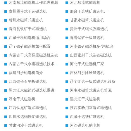
河南顺流磁选机工作原理视频
河北顺流式磁选机
贵州履带式干选磁选机
邢台干选铁矿磁选机厂
贺州永磁筒式磁选机
甘肃永磁筒式磁选机
青海贫铁矿干式磁选机
贵州干式辊式强磁选机
西藏平板磁选机适用场合
青海锰矿平板磁选机
辽宁铁矿磁选机如何配置
河南铁矿磁选机多少钱1台
内蒙古干式高梯度磁选机选铁
山西密封干式选铁磁选机
内蒙古干式永磁磁选机技术要求
河北干式磁选机厂家
福建河沙磁选机简介
吉林河沙除铁磁选机
江西钠长石平板磁选机
辽宁矿选平板式磁选机设备
黑龙江永磁筒式磁选机退磁
河南永磁筒式磁选机筒瓦
湖南干式磁选机
黑龙江干式磁选机
江西钛尾矿湿式磁选机
陕西实验用室湿式磁选机
四川水选褐铁矿磁选机
西藏干选铁矿磁选机
甘肃河沙干式磁选机
河沙磁选机的电机