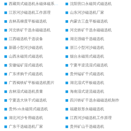
西藏筒式磁选机永磁体磁系设计
沈阳营口永磁筒式磁选机
江苏河沙磁选机工作原理
山东河沙磁选机厂家
吉林高梯度平板磁选机
内蒙古三盘平板磁选机
河北铁矿干选永磁磁选机
河北铁矿干选永磁磁选机
江西磁选机干选设备
湖北强磁干选磁选机
新疆小型河沙磁选机
浙江小型河沙磁选机
山西永磁筒式磁选机
烟台永磁筒式磁选机
安徽锰矿湿式磁选机
宁夏半逆流湿式磁选机
广东求购干式磁选机
贵州锰矿干式磁选机
广西褐铁矿平板磁选机图片
湖北湿式平板磁选机
吉林湿式磁选机质量
海南湿式逆流磁选机
宁夏选大块干式磁选机
四川铁矿干选永磁磁选机制作
贵州ctb永磁筒式磁选机
福建鼓形永磁磁选机
湖北河沙专用磁选机
江西河沙磁选机工作原理
广东干选磁选机厂家
贵州矿山干选磁选机