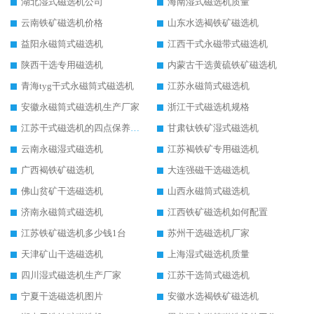
湖北湿式磁选机公司
海南湿式磁选机质量
云南铁矿磁选机价格
山东水选褐铁矿磁选机
益阳永磁筒式磁选机
江西干式永磁带式磁选机
陕西干选专用磁选机
内蒙古干选黄硫铁矿磁选机
青海tyg干式永磁筒式磁选机
江苏永磁筒式磁选机
安徽永磁筒式磁选机生产厂家
浙江干式磁选机规格
江苏干式磁选机的四点保养秘籍
甘肃钛铁矿湿式磁选机
云南永磁湿式磁选机
江苏褐铁矿专用磁选机
广西褐铁矿磁选机
大连强磁干选磁选机
佛山贫矿干选磁选机
山西永磁筒式磁选机
济南永磁筒式磁选机
江西铁矿磁选机如何配置
江苏铁矿磁选机多少钱1台
苏州干选磁选机厂家
天津矿山干选磁选机
上海湿式磁选机质量
四川湿式磁选机生产厂家
江苏干选筒式磁选机
宁夏干选磁选机图片
安徽水选褐铁矿磁选机