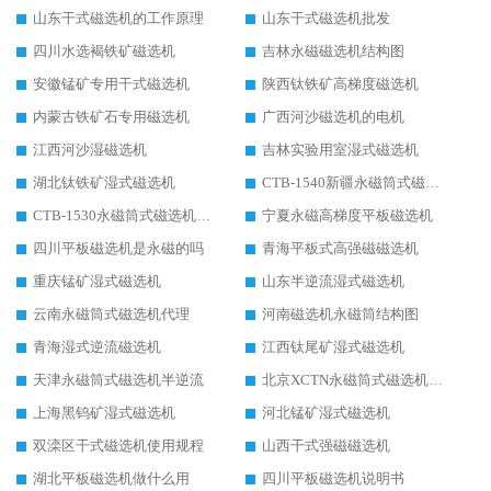
山东干式磁选机的工作原理
山东干式磁选机批发
四川水选褐铁矿磁选机
吉林永磁磁选机结构图
安徽锰矿专用干式磁选机
陕西钛铁矿高梯度磁选机
内蒙古铁矿石专用磁选机
广西河沙磁选机的电机
江西河沙湿磁选机
吉林实验用室湿式磁选机
湖北钛铁矿湿式磁选机
CTB-1540新疆永磁筒式磁选机
CTB-1530永磁筒式磁选机代理商
宁夏永磁高梯度平板磁选机
四川平板磁选机是永磁的吗
青海平板式高强磁磁选机
重庆锰矿湿式磁选机
山东半逆流湿式磁选机
云南永磁筒式磁选机代理
河南磁选机永磁筒结构图
青海湿式逆流磁选机
江西钛尾矿湿式磁选机
天津永磁筒式磁选机半逆流
北京XCTN永磁筒式磁选机磁块位置
上海黑钨矿湿式磁选机
河北锰矿湿式磁选机
双滦区干式磁选机使用规程
山西干式强磁磁选机
湖北平板磁选机做什么用
四川平板磁选机说明书