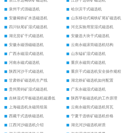
浙江水选褐铁矿磁选机
江苏干选铁矿磁选机
泉州干式强磁选机
哈尔滨干式磁选机
安徽褐铁矿水选磁选机
山东移动式褐铁矿尾矿磁选机
四川钛尾矿湿式磁选机
河北实验用室湿式磁选机
湖北贫矿干式磁选机
安徽选大块干式磁选机
安徽永磁强磁磁选机
云南永磁滚筒磁选机结构
广西永磁湿式磁选机
山东锰矿湿式磁选机
河南永磁式磁选机
重庆永磁筒式磁选机
陕西河沙干式磁选机
重庆干式磁选机安全操作规程
甘肃铁矿磁选机生产线
湖北铁矿磁选机如何配置
贵州黑钨矿湿式磁选机
广东永磁湿式磁选机
吉林湿式平板磁选机磁通低
陕西平板磁选机的工作原理
上海磁选机永磁筒组装
云南永磁筒式磁选机筒瓦
西藏干式选铁磁选机
宁夏干选铁矿磁选机价格
江西河沙磁选机介绍
湖北河沙磁选机材质