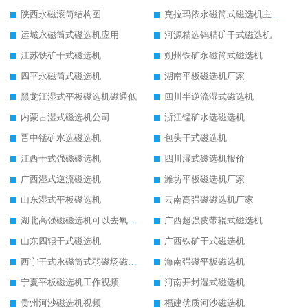
陕西永磁滚筒结构图
克拉玛依永磁筒式磁选机主要技术参数
运城永磁筒式磁选机应用
河源精选钨精矿干式磁选机
江苏铁矿干式磁选机
朔州铁矿永磁筒式磁选机
四平永磁筒式磁选机
湖南平板磁选机厂家
黑龙江湿式平板磁选机磁通低
四川半逆流湿式磁选机
内蒙古湿式磁选机公司
浙江锰矿水选磁选机
晋中锰矿水选磁选机
包头干式磁选机
江西干式强磁磁选机
四川湿式磁选机报价
广西湿式逆流磁选机
潍坊平板磁选机厂家
山东湿式平板磁选机
云南高强磁磁选机厂家
湖北高强磁磁选机可以去氧化铝
广西超强皮带辊式磁选机
山东四辊干式磁选机
广西铁矿干式磁选机
西宁干式永磁筒式弱磁场磁选机结构图
海南强磁平板磁选机
宁夏平板磁选机工作视频
河南开封湿式磁选机
贵州河沙磁选机视频
福建优质河沙磁选机