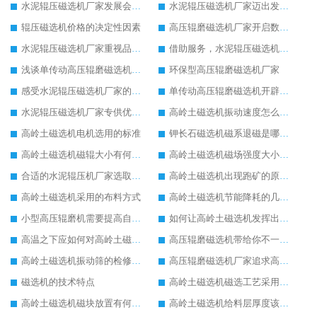
水泥辊压磁选机厂家发展会更好
水泥辊压磁选机厂家迈出发展新步伐
辊压磁选机价格的决定性因素
高压辊磨磁选机厂家开启数字转型生产
水泥辊压磁选机厂家重视品质发展
借助服务，水泥辊压磁选机厂家不断发展壮大
浅谈单传动高压辊磨磁选机节电工作
环保型高压辊磨磁选机厂家
感受水泥辊压磁选机厂家的品牌力量
单传动高压辊磨磁选机开辟新的发展思路
水泥辊压磁选机厂家专供优质好货
高岭土磁选机振动速度怎么调节
高岭土磁选机电机选用的标准
钾长石磁选机磁系退磁是哪些原因导致的
高岭土磁选机磁辊大小有何影响
高岭土磁选机磁场强度大小的选择
合适的水泥辊压机厂家选取重要
高岭土磁选机出现跑矿的原因有哪些
高岭土磁选机采用的布料方式
高岭土磁选机节能降耗的几方面要点
小型高压辊磨机需要提高自动化水平
如何让高岭土磁选机发挥出更大使用价值
高温之下应如何对高岭土磁选机进行保护
高压辊磨磁选机带给你不一样的生产意义
高岭土磁选机振动筛的检修内容
高压辊磨磁选机厂家追求高端生产
磁选机的技术特点
高岭土磁选机磁选工艺采用的分离方法
高岭土磁选机磁块放置有何要求
高岭土磁选机给料层厚度该如何调节