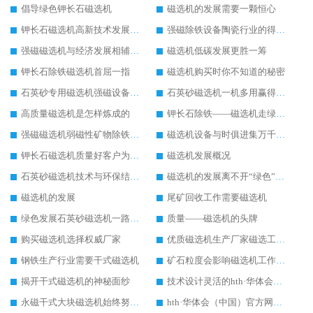
倡导绿色钾长石磁选机
磁选机的发展需要一颗恒心
钾长石磁选机高新技术发展成为行业助推器
强磁除铁设备陶瓷行业的得力助手
强磁磁选机与经济发展相辅相成
磁选机低碳发展更胜一筹
钾长石除铁磁选机首屈一指
磁选机购买时你不知道的秘密
石英砂专用磁选机强磁设备里的“精英”
石英砂磁选机一机多用赢得用户掌声
高质量磁选机是怎样炼成的
钾长石除铁——磁选机走绿色环保之路
强磁磁选机弱磁性矿物除铁之首选
磁选机设备与时俱进集万千宠爱与一身
钾长石磁选机质量好客户为我们点赞
磁选机发展概况
石英砂磁选机技术与环保结合新时代下的好设备
磁选机的发展离不开“绿色”的追逐
磁选机的发展
尾矿回收工作需要磁选机
绿色发展石英砂磁选机一路飙升
质量——磁选机的头牌
购买磁选机选择权威厂家
优质磁选机生产厂家磁选工艺要不断提升
钢铁生产行业需要干式磁选机
矿石粒度会影响磁选机工作效果
揭开干式磁选机的神秘面纱
技术设计灵活的hth·华体会（中国）官方网站-hth.com
永磁干式大块磁选机始终努力发展
hth·华体会（中国）官方网站-hth.com 设备是磁选行业的标兵设备