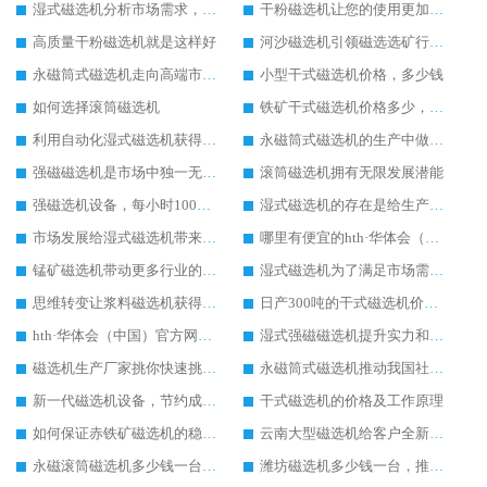
湿式磁选机分析市场需求，提升生产技术
干粉磁选机让您的使用更加放心
高质量干粉磁选机就是这样好
河沙磁选机引领磁选选矿行业快速发展
永磁筒式磁选机走向高端市场发展
小型干式磁选机价格，多少钱
如何选择滚筒磁选机
铁矿干式磁选机价格多少，贵不贵
利用自动化湿式磁选机获得客户认可
永磁筒式磁选机的生产中做出新的改变
强磁磁选机是市场中独一无二的好用的设备
滚筒磁选机拥有无限发展潜能
强磁选机设备，每小时100吨大概多少钱
湿式磁选机的存在是给生产极大的帮助
市场发展给湿式磁选机带来好的发展机遇
哪里有便宜的hth·华体会（中国）官方网站-hth.com 设备
锰矿磁选机带动更多行业的进步和发展
湿式磁选机为了满足市场需求而不断努力
思维转变让浆料磁选机获得发展先机
日产300吨的干式磁选机价格以及参数
hth·华体会（中国）官方网站-hth.com 加大自主品牌力度
湿式强磁磁选机提升实力和生产价值
磁选机生产厂家挑你快速挑选磁选机设备
永磁筒式磁选机推动我国社会的发展
新一代磁选机设备，节约成本又好用
干式磁选机的价格及工作原理
如何保证赤铁矿磁选机的稳定发展
云南大型磁选机给客户全新的体验
永磁滚筒磁选机多少钱一台，提供型号参数表
潍坊磁选机多少钱一台，推荐合适磁选机厂家