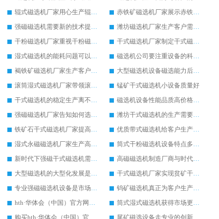
辊式磁选机厂家用心生产辊式磁选机设备
赤铁矿磁选机厂家展示赤铁矿磁选机的设备优点
强磁磁选机需要新的技术提高强磁磁选机工作效率
潍坊磁选机厂家生产客户需求量高的磁选选矿设备
干粉磁选机厂家重视干粉磁选机的设备质量
干式磁选机厂家制定干式磁选机市场发展新目标
湿式磁选机的能耗问题可以这么理解
磁选机公司要注重设备的科技技术生产
褐铁矿磁选机厂家生产客户满意的褐铁矿磁选机
大型磁选机设备磁选能力后劲十足
滚筒湿式磁选机厂家带领滚筒湿式磁选机领导示范作用
锰矿干式磁选机小设备质量好
干式磁选机的稳定生产离不开合理的保养工作
磁选机设备性能品质高价格合理客户比较喜欢
强磁磁选机厂家告知如何选购强磁磁选机设备
潍坊干式磁选机的生产需要更多创新来支持
铁矿石干式磁选机厂家提高干式磁选机的市场销售量
优质带式磁选机给客户生产带来不一样的体验
湿式永磁磁选机厂家生产高品质的湿式永磁磁选机设备
筒式干粉磁选机设备特点多更受到欢迎
新时代下强磁干式磁选机需要环保生产
高磁磁选机制造厂商与时代共同进步和发展
大型磁选机的大型化发展是必然趋势
干式磁选机厂家实现贫矿干式磁选机的专业化管理
专业强磁磁选机设备是市场的主导设备
钨矿磁选机真正为客户生产提供更多便利
hth·华体会（中国）官方网站-hth.com 厂家告诉客户hth·华体会（中国）官方网站-hth.com 生产中的优势
筒式湿式磁选机获得市场更多的关注度
购买hth·华体会（中国）官方网站-hth.com 要与有实力的hth·华体会（中国）官方网站-hth.com 生产商合作
尾矿磁选设备走专业的创新发展之路