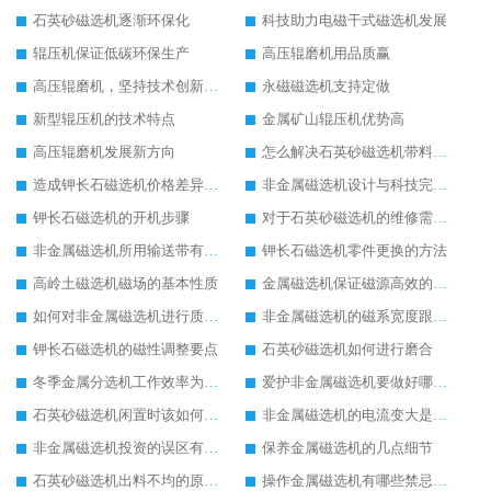
石英砂磁选机逐渐环保化
科技助力电磁干式磁选机发展
辊压机保证低碳环保生产
高压辊磨机用品质赢
高压辊磨机，坚持技术创新发展
永磁磁选机支持定做
新型辊压机的技术特点
金属矿山辊压机优势高
高压辊磨机发展新方向
怎么解决石英砂磁选机带料问题
造成钾长石磁选机价格差异的原因
非金属磁选机设计与科技完美结合
钾长石磁选机的开机步骤
对于石英砂磁选机的维修需要遵守的原则
非金属磁选机所用输送带有何要求
钾长石磁选机零件更换的方法
高岭土磁选机磁场的基本性质
金属磁选机保证磁源高效的方法
如何对非金属磁选机进行质量监管
非金属磁选机的磁系宽度跟磁系半径
钾长石磁选机的磁性调整要点
石英砂磁选机如何进行磨合
冬季金属分选机工作效率为何会受影响
爱护非金属磁选机要做好哪些方面
石英砂磁选机闲置时该如何处理
非金属磁选机的电流变大是什么造成
非金属磁选机投资的误区有哪些
保养金属磁选机的几点细节
石英砂磁选机出料不均的原因有哪几点
操作金属磁选机有哪些禁忌事项