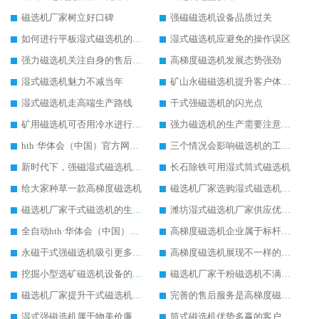
磁选机厂家树立好口碑
强磁磁选机设备品质过关
如何进行平板湿式磁选机的磁筒更换
湿式磁选机应避免的操作误区
强力磁选机关注自身的售后服务
高梯度磁选机发展态势强劲
湿式磁选机魅力不减当年
矿山永磁磁选机提升客户体验度
湿式磁选机走高端生产路线
干式强磁选机的闪光点
矿用磁选机可否用冷水进行降温
强力磁选机的生产需要注意安全问题
hth·华体会（中国）官方网站-hth.com 工作效率问题该如何来处理
三个情况会影响磁选机的工作情况
新时代下，强磁湿式磁选机不断发展
长石除铁可用湿式筒式磁选机
给大家种草一款高梯度磁选机
磁选机厂家选购湿式磁选机三原则
磁选机厂家干式磁选机的生产产量可进一步提升
潍坊湿式磁选机厂家供应优质湿式磁选机
全自动hth·华体会（中国）官方网站-hth.com 市场发展火爆
高梯度磁选机企业属于标杆性高质量企业
永磁干式强磁选机吸引更多客户关注
高梯度磁选机展现不一样的发展角度
挖掘小型选矿磁选机设备的潜力优势
磁选机厂家干粉磁选机不满当前发展
磁选机厂家提升干式磁选机的服务
完善的售后服务是高梯度磁选机的开路先锋
湿式强磁选机属于物美价廉的选矿设备
筒式磁选机优势多赢的客户好口碑