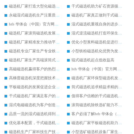
磁选机厂家打造大型化磁选机选矿设备
干式磁选机助力矿石资源循环利用
永磁湿式磁选机生产注重质量问题
磁选机厂家真正做到干式磁选机高效率生产
hth·华体会（中国）官方网站-hth.com 的首要任务是产业转型升级
湿式磁选机重视自身的进步和发展
磁选机厂家滚筒磁选机发展又快又稳
湿式逆流磁选机打造环保生产理念
磁选机厂家精准发力推动平板磁选机发展
优化小型浆料磁选机促进行业生产
磁选机专业厂家生产专业铁矿磁选机
小型铁粉磁选机化优势为发展动力
磁选机厂家生产高端滚筒式磁选机
辊式磁选机起点低收益高
高磁磁选机赢得客户的热烈追捧
hth·华体会（中国）官方网站-hth.com 厂家以服务客户为生产目标
高梯度磁选机深度把握技术发展
磁选机厂家环保型磁选机发展好
平板磁选机的发展促进企业的发展
筒式磁选机追求精益求精的生产
干式磁选机厂家满足客户的生产需求
值得客户信赖的干式磁选机厂家
湿式电磁磁选机为客户创造更多价值
滚筒磁选机除铁选矿能力不减当年
品质一流的湿式磁选机得到客户认可
客户必须了解hth·华体会（中国）官方网站-hth.com 的保养方式
优化基本配置，干式磁选机生产更节能
磁选机厂家平板磁选机助力环保事业发展
磁选机生产厂家科技生产技术在提升
小型选矿磁选机设备厂家生产需求在提升