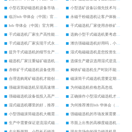
小型石英砂磁选机设备市场知名度正在提高
小型选矿设备以领先技术与客户共同进步
临沂hth·华体会（中国）官方网站-hth.com 使用中有哪些设备优势
永磁干粉磁选机让客户体验到高效率生产
hth·华体会（中国）官方网站-hth.com 厂家维护hth·华体会（中国）官方网站-hth.com 注意三步骤
干式磁选机厂家使用赤铁矿干式磁选机设备优点多
干式磁选机厂家生产高性能干式磁选机设备回馈客户
选购小型干式磁选机要考虑几个方面
干式磁选机厂家实现干式永磁筒式磁选机的成功与创新有关系
潍坊强磁磁选机好用吗，小型强磁磁选机多少钱一台
提升干式磁选机的细节生产很重要
湿式电磁磁选机是您投资生产的好设备
磁选机厂家注重锰矿磁选机多样化发展
选煤生产建议选用湿式逆流磁选机
赤铁矿干式磁选机设备使用范围广
褐铁矿磁选机生产时刻不能忘记创新
合理选购尾矿磁选机才能创更高经济收益
磁滚筒干式磁选机需要定期保养
强磁滚筒磁选机呈现高速增长状态
为何磁选机价格忽高忽低
强磁磁选机设备低投入高产出客户使用更满意
正确操作小型湿式磁选机才能实现较大产能
湿式磁选机哪里的好，推荐合适厂家
为何推荐潍坊hth·华体会（中国）官方网站-hth.com 厂家
小型强磁滚筒磁选机大概需要多少钱
强磁磁选机的市场发展需要转型创新
生产中需要保证逆流湿式磁选机设备质量
市面上出售的高梯度磁选机多少钱一台
走出瓶颈期，小型长石磁选机迎来新的发展空间
现在市场中的强力磁选机是如何定价的