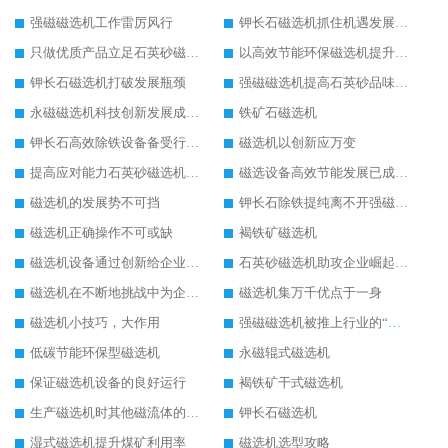
强磁磁选机工作雷厉风行
钾长石磁选机抓住机遇发展“直冲云霄”
只做优质产品立足石英砂磁选机行业顶端
以高效节能环保磁选机提升市场竞争力
钾长石磁选机打破发展瓶颈
强磁磁选机提高石英砂品味的必备品
永磁磁选机科技创新发展成为行业焦点
铁矿石磁选机
钾长石高效除铁设备备受行业瞩目
磁选机以创新应万变
提高应对能力石英砂磁选机大展宏图
磁选设备高效节能发展已成必然
磁选机的发展势不可挡
钾长石除铁提纯离不开强磁磁选机的鼎力相助
磁选机正确操作不可或缺
褐铁矿磁选机
磁选机设备通过创新给企业发展带来春天
石英砂磁选机助攻企业崛起的不二法门
磁选机在不断地挑战中为企业打造锦绣前程
磁选机集万千优点于一身
磁选机小技巧，大作用
强磁磁选机被推上行业的“风口浪尖”
低碳节能环保型磁选机
永磁辊式磁选机
保证磁选机设备的良好运行
褐铁矿干式磁选机
生产磁选机时其他磁流体的生产
钾长石磁选机
湿式磁选机提升煤矿利用率
磁选机选型攻略