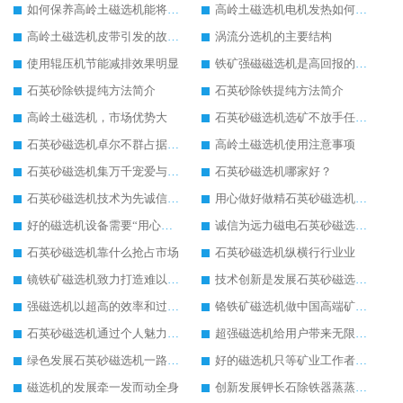
如何保养高岭土磁选机能将损耗尽可能降低
高岭土磁选机电机发热如何解决
高岭土磁选机皮带引发的故障有哪些
涡流分选机的主要结构
使用辊压机节能减排效果明显
铁矿强磁磁选机是高回报的项目
石英砂除铁提纯方法简介
石英砂除铁提纯方法简介
高岭土磁选机，市场优势大
石英砂磁选机选矿不放手任何一个
石英砂磁选机卓尔不群占据磁选行业一片天
高岭土磁选机使用注意事项
石英砂磁选机集万千宠爱与一身
石英砂磁选机哪家好？
石英砂磁选机技术为先诚信经营
用心做好做精石英砂磁选机塑造高端企业形象
好的磁选机设备需要“用心呵护”
诚信为远力磁电石英砂磁选机发展保驾护航
石英砂磁选机靠什么抢占市场
石英砂磁选机纵横行行业业
镜铁矿磁选机致力打造难以超越的臻品
技术创新是发展石英砂磁选机的主要驱动力
强磁选机以超高的效率和过硬的品质备受瞩目
铬铁矿磁选机做中国高端矿山行业领跑者
石英砂磁选机通过个人魅力成为行业畅销品
超强磁选机给用户带来无限效益
绿色发展石英砂磁选机一路飙升
好的磁选机只等矿业工作者与之共享
磁选机的发展牵一发而动全身
创新发展钾长石除铁器蒸蒸日上