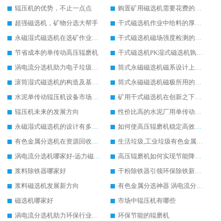
辊压机的优势，不止一点点
购置矿用磁选机需要花费的成本高不高
超强磁选机，矿物分选大帮手
干式磁选机作业中给料的厚度如何控制到位
永磁湿式磁选机在选矿作业中能胜任哪些工作
干式磁选机磁场强度检测的四个关键点说明
节省成本的单传动高压辊磨机
干式磁选机PK湿式磁选机孰强孰弱
涡电流分选机助力电子垃圾回收
筒式永磁磁选机磁系设计上有哪些特别之处
滚筒湿式磁选机的构造及基本选矿流程详解
筒式永磁磁选机磁极所用的材料及性能要求
水泥单传动辊压机设备市场地位与日俱增
矿用干式磁选机在创新之下提升实力
辊压机未来的发展方向
性价比高的水泥厂用单传动辊压机
永磁湿式磁选机的设计有多出彩
如何使高压辊磨机稳定高效率工作
有色金属分选机在资源回收行业应用广泛
生活垃圾,工业垃圾有色金属分选机设备
涡电流分选机哪家好-远力磁电重工
高压辊磨机如何实现节能降耗生产
浆料除铁器哪家好
干粉除铁器引领环保除铁新趋势
浆料磁选机发展新方向
有色金属分选神器 涡电流分选机
磁选机哪家好
市场中辊压机有哪些
涡电流分选机助力环保行业发展
环保节能的辊磨机