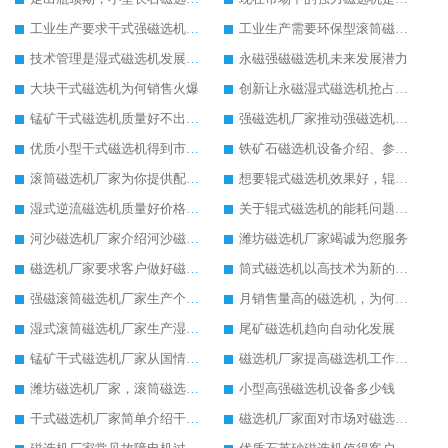
工业生产要求干式强磁选机的实力不断提升
工业生产需要环保型滚筒磁选机的支持
技术管理是湿式磁选机发展的关键
永磁强磁磁选机未来发展潜力
大块干式磁选机为何销售火爆
创新让永磁湿式磁选机抢占工业市场
锰矿干式磁选机质量好不出名都难
强磁选机厂家推动强磁选机发起绿色环保生产
优质小型干式磁选机得到市场更加器重
铁矿石磁选机设备介绍、参数以及厂家实力介绍
滚筒磁选机厂家为你提供配置齐全的滚筒磁选机设备
想要辊式磁选机效果好，辊式磁选机的操作细节要重视
湿式逆流磁选机质量好价格便宜
关于辊式磁选机的能耗问题辊式磁选机厂家有话说
河沙磁选机厂家介绍河沙磁选机的安装和维护工作
潍坊磁选机厂家竭诚为您服务
磁选机厂家要求客户做好磁选机的安全操作细节
筒式磁选机以高技术为新的生产起点
强磁滚筒磁选机厂家生产个性化的强磁滚筒磁选机
月销售量高的磁选机，为何是永磁筒式磁选机
湿式滚筒磁选机厂家生产湿式滚筒磁选机获得客户点赞
尾矿磁选机趋向自动化发展
锰矿干式磁选机厂家从国情出发生产靠谱锰矿干式磁选机
磁选机厂家提高磁选机工作效率有妙招
潍坊磁选机厂家，滚筒磁选机比较可靠
小型高强磁选机设备多少钱
干式磁选机厂家简单介绍干式磁选机的性能与特点
磁选机厂家面对市场对磁选机有强劲的发展信心