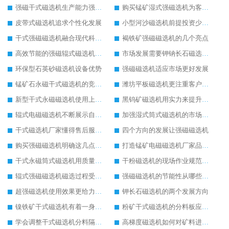
强磁干式磁选机生产能力强留住更多客户
购买锰矿湿式强磁选机为客户带来效益
皮带式磁选机追求个性化发展
小型河沙磁选机前提投资少收益快
干式强磁磁选机融合现代科技生产技术
褐铁矿强磁磁选机的几个亮点
高效节能的强磁辊式磁选机生产更环保
市场发展需要钾钠长石磁选机的配合
环保型石英砂磁选机设备优势
强磁磁选机适应市场更好发展
锰矿石永磁干式磁选机的竞争在实力的对决上
潍坊平板磁选机更注重客户体验
新型干式永磁磁选机使用上的优势
黑钨矿磁选机用实力来提升自己能力
辊式电磁磁选机不断展示自己的生产特色
加强湿式筒式磁选机的市场发展能力
干式磁选机厂家懂得售后服务的重要性
四个方向的发展让强磁磁选机
购买强磁磁选机明确这几点才好出手
打造锰矿电磁磁选机厂家品牌影响力
干式永磁筒式磁选机用质量推动市场发展
干粉磁选机的现场作业规范应明确
辊式强磁磁选机磁选过程受哪三点关键因素的影响
强磁磁选机的节能性从哪些方面实现
超强磁选机使用效果更给力操作更简单
钾长石磁选机的两个发展方向
镍铁矿干式磁选机有着一身过硬的本事
粉矿干式磁选机的分料板应该这样安装
学会调整干式磁选机分料隔板对保证干选效果意义重大
高梯度磁选机如何对矿料进行有效的分选