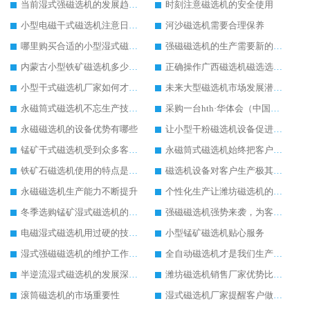
当前湿式强磁选机的发展趋势与走向
时刻注意磁选机的安全使用
小型电磁干式磁选机注意日常的保养工作
河沙磁选机需要合理保养
哪里购买合适的小型湿式磁选机设备
强磁磁选机的生产需要新的思维模式
内蒙古小型铁矿磁选机多少钱一台
正确操作广西磁选机磁选选矿效果好
小型干式磁选机厂家如何才能做得更好
未来大型磁选机市场发展潜力无穷
永磁筒式磁选机不忘生产技术革新
采购一台hth·华体会（中国）官方网站-hth.com 多少钱
永磁磁选机的设备优势有哪些
让小型干粉磁选机设备促进您企业的成长
锰矿干式磁选机受到众多客户的推荐
永磁筒式磁选机始终把客户需求放在首位
铁矿石磁选机使用的特点是比较方便
磁选机设备对客户生产极其重要
永磁磁选机生产能力不断提升
个性化生产让潍坊磁选机的使用更加便利
冬季选购锰矿湿式磁选机的注意事项
强磁磁选机强势来袭，为客户提供更多帮助
电磁湿式磁选机用过硬的技术为客户生产带去便利
小型锰矿磁选机贴心服务
湿式强磁磁选机的维护工作是如此的简单
全自动磁选机才是我们生产需要的
半逆流湿式磁选机的发展深入人心
潍坊磁选机销售厂家优势比较高
滚筒磁选机的市场重要性
湿式磁选机厂家提醒客户做好湿式磁选机的维护工作