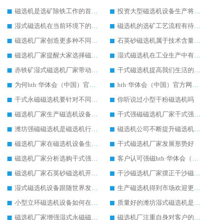
磁选机是选矿除铁工作的首选设备
投资大型磁选机设备生产将有高效益回收
湿式磁选机在当前环境下的新发展
磁选机的选矿工艺流程有待完善
磁选机厂家创造更多种不同型号的湿式磁选机
石英砂磁选机属于技术含量高的设备
磁选机厂家提醒大家选择磁选机注意设备质量
湿式磁选机在工业生产中有很重要的地位
赤铁矿湿式磁选机厂家带动赤铁矿湿式磁选机进步发展
干式磁选机提高我们生活的舒适度
为何hth·华体会（中国）官方网站-hth.com 受到众多客户的追捧
hth·华体会（中国）官方网站-hth.com 的发展离不开先进的生产技术
干式永磁磁选机要针对不同客户定制生产
你听说过小型干粉磁选机吗
磁选机厂家生产磁选机设备将有很大的发展空间
干式强磁磁选机厂家干式强磁磁选机生产中的优势
潍坊强磁磁选机是磁选机行业中优质设备
磁选机公司不断提升磁选机生产技术
磁选机厂家在磁选机设备生产上有自己的特点
干式磁选机厂家发展形势好
磁选机厂家分析选购干式强磁磁选机的方法
客户认可强磁hth·华体会（中国）官方网站-hth.com 设备
磁选机厂家石英砂磁选机开展除铁新技能
干沙磁选机厂家摆正干沙磁选机创新生产的态度
湿式磁选机设备跟随世界发展脚步快速发展
生产磁选机得到市场欢迎更应该重视技术
小型立环磁选机设备如何在市场中适者生存
质量好的潍坊湿式磁选机是客户生产的必选
磁选机厂家增强湿式永磁磁选机的新技术生产理念
磁选机厂注重自身对客户的售后服务