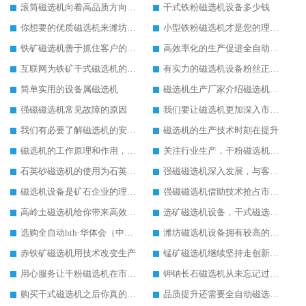
滚筒磁选机向着高品质方向发展
干式铁粉磁选机设备多少钱
你想要的优质磁选机来潍坊找远力磁电
小型铁粉磁选机才是您的理想设备
铁矿磁选机善于抓住客户的心里需求
高效率化的生产促进全自动磁选机的发展
互联网为铁矿干式磁选机的销售提供了便利
有实力的磁选机设备粉丝正在暴增
简单实用的设备属磁选机
磁选机生产厂家介绍磁选机的使用范围
强磁磁选机常见故障的原因
我们要让磁选机更加深入市场发展
我们有必要了解磁选机的安全技术操作方法
磁选机的生产技术时刻在提升
磁选机的工作原理和作用，磁选机是为企业奋斗的
关注行业生产，干粉磁选机更适合市场使用
石英砂磁选机的使用为石英砂除铁带来较好的发展
强磁磁选机深入发展，与客户共创美好明天
磁选机设备是矿石企业的理想设备
强磁磁选机借助技术抢占市场，强磁磁选机电话
高岭土磁选机给你带来高效率生产
选矿磁选机设备，干式磁选机未来发展怎么样
选购全自动hth·华体会（中国）官方网站-hth.com 看广告不如看实力
潍坊磁选机设备拥有较高的社会地位
赤铁矿磁选机用技术改变生产
锰矿磁选机继续坚持走创新之路
用心服务让干粉磁选机在市场中发展更好
钾钠长石磁选机从未忘记过坚持环保生产的任务
购买干式磁选机之后你真的做过保养工作吗
品质提升还需要全自动磁选机的自动化生产为主