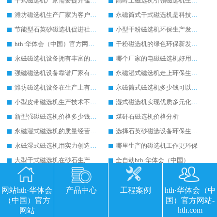
干式磁选机厂家需要提升锰矿干式磁选机生产技术
高岭土磁选机引领磁选机生产新风尚
潍坊磁选机生产厂家为客户生产带来可观经济效益
永磁筒式干式磁选机是科技含量高的磁选机设备
节能型石英砂磁选机促进社会经济效益的提升
小型干粉磁选机环保生产发展速度快
hth·华体会（中国）官方网站-hth.com 是您致富路上的好帮手
干粉磁选机的绿色环保新发展之路
永磁磁选机设备拥有丰富的经济和社会价值
哪个厂家的电磁磁选机好用又便宜
强磁磁选机设备靠谱厂家有哪些特点
永磁湿式磁选机走上环保生产之路
潍坊磁选机设备在生产上有哪些优势
永磁筒式磁选机多少钱可以买到
小型皮带磁选机生产技术不断提升
湿式磁选机实现优质多元化发展
新型强磁磁选机价格多少钱一台
煤矸石磁选机价格分析
永磁湿式磁选机的质量经营是用户选择的前提
选择石英砂磁选设备环保生产效果明显
永磁湿式磁选机用实力创造美好未来
哪里生产的磁选机工作更环保
大型干式磁选机在砂石生产线中的作用
全自动hth·华体会（中国）官方网站-hth.com 提升企业工作效率
湿式滚筒磁选机追求创新生产
谦虚让输送带式磁选机更加优秀
干式强磁选机的智能化发展
工业生产怎么能少得了全自动湿式磁选机
网站hth·华体会
产品中心
工程案例
hth·华体会（中
（中国）官方
国）官方网站-
干式永磁筒式磁选机的生产独特之处是创新
电磁磁选机与客户共同创造新的辉煌
hth.com
网站