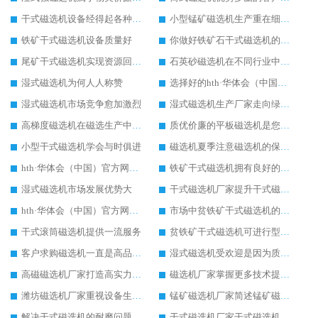
干式磁选机设备经得起各种比较
小型锰矿磁选机生产重在细节上
铁矿干式磁选机设备质量好
你做好铁矿石干式磁选机的维护保养了吗
尾矿干式磁选机实现资源回收再利用
石英砂磁选机在不同行业中使用普遍的原因
湿式磁选机为何人人称赞
选择好的hth·华体会（中国）官方网站-hth.com 厂家可降低生产成本
湿式磁选机市场竞争愈加激烈
湿式磁选机生产厂家走向绿色生产之路
高梯度磁选机在磁选生产中的重要性
质优价廉的平板磁选机是您生产的好帮手
小型干式磁选机学会与时俱进
磁选机夏季注意磁选机的保养工作
hth·华体会（中国）官方网站-hth.com 展现更宽的发展空间
铁矿干式磁选机拥有良好的发展前景
湿式磁选机市场发展优势大
干式磁选机厂家提升干式磁选机设备寿命
hth·华体会（中国）官方网站-hth.com 厂家提升hth·华体会（中国）官方网站-hth.com 的优良品质
市场中贫铁矿干式磁选机的售价是否合理
干式滚筒磁选机提供一流服务
贫铁矿干式磁选机可进行型号定制生产
客户求购磁选机一直是高品质的选矿设备
湿式磁选机受欢迎是因为质量好
高磁磁选机厂家打造高实力的高磁磁选机设备
磁选机厂家掌握更多技术提升磁选机工作效率
潍坊磁选机厂家重视设备生产品质
锰矿磁选机厂家简述锰矿磁选机的设备优势
解决干式磁选机的耐磨问题，延长寿命有帮助
干式磁选机厂家干式磁选机技术含量高