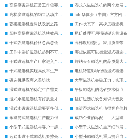
高梯度磁选机正常工作需要操作人员用心观察
湿式永磁磁选机的两个发展方向
高梯度磁选机的销售活动注意事项
hth·华体会（中国）官方网站-hth.com 工作前的准备工作
强磁磁选机走科技发展之路
工作状态下，高梯度磁选机进水怎么办
影响高梯度磁选机选铁效果高低的因素
尾矿处理可用强磁磁选机设备
干式强磁选机价格忽高忽低的原因
高梯度磁选机厂家用质量带动生产
工作中选矿磁选机起到不可替代的作用
哪些依据可以衡量湿式磁选机工作效果
干式磁选机生产厂家进入产业创新阶段
钾钠长石磁选机的品质是大家认可的
干式磁选机实现高效率生产形式
电机转速影响强磁湿式磁选机工作效率
磁选机供应商来潍坊找
大型磁选机突破压力，实现飞跃发展
湿式磁选机的稳定生产需要做好日常保养工作
平板磁选机的选矿技术特点
湿式永磁磁选机有好质量才有好未来
锰矿磁选机设备知识大普及
湿式永磁磁选机需要更多创新生产
临沂湿式磁选机值得客户信赖
永磁筒式磁选机生产能力强
成功企业的标配——大型磁选机
小型干式磁选机与客户一起成长
小型干式磁选机生产细节展现在哪
选购永磁干式磁选机要擦亮眼睛
小型强磁磁选机重点提升自身实力