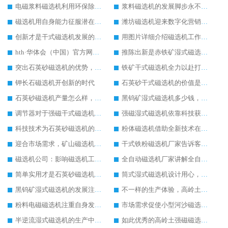
电磁浆料磁选机利用环保除铁方式进行工作
浆料磁选机的发展脚步永不停歇
磁选机用自身能力征服潜在客户
潍坊磁选机迎来数字化营销时代
创新才是干式磁选机发展的关键
用图片详细介绍磁选机工作原理
hth·华体会（中国）官方网站才是湿式磁选机内在比较好的宣传
推陈出新是赤铁矿湿式磁选机发展的关键
突出石英砂磁选机的优势，让其生产更加方便
铁矿干式磁选机全力以赴打造销售巅峰
钾长石磁选机开创新的时代
石英砂干式磁选机的价值是不可估量的
石英砂磁选机产量怎么样，效果怎么样
黑钨矿湿式磁选机多少钱，生产厂家推荐
调节器对于强磁干式磁选机的重要性
强磁湿式磁选机依靠科技获得新发展
科技技术为石英砂磁选机的发展提供技术支持
粉体磁选机借助全新技术在市场中稳定发展
迎合市场需求，矿山磁选机才有更大发展空间
干式铁粉磁选机厂家告诉客户干式铁粉磁选机应该这样保养
磁选机公司：影响磁选机工作效率的因素
全自动磁选机厂家讲解全自动磁选机的工作
简单实用才是石英砂磁选机发展的核心
筒式湿式磁选机设计用心，果断买入
黑钨矿湿式磁选机的发展注重自身服务
不一样的生产体验，高岭土磁选机
粉料电磁磁选机注重自身发展追求好品质
市场需求促使小型河沙磁选机更好发展
半逆流湿式磁选机的生产中重点抓创新
如此优秀的高岭土强磁磁选机您确定不购买吗