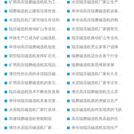
矿用高压辊磨磁选机机为工业机械增光添彩
水泥辊压磁选机厂家让生产变得简单
辊磨磁选机让建筑垃圾价值升级
单传动高压辊磨磁选机设备特点
水泥辊压机厂家市场生存法则
单传动高压辊磨磁选机的独特之处
辊压磁选机推动矿山专业化发展
水泥辊压磁选机厂家拥有完善服务理念
环保生产已成为矿山磁选机机械的未来发展趋势
辊压磁选机推动矿山专业化发展
单传动高压辊磨磁选机创造更高价值
辊压磁选机受众多客户追捧
新型辊压磁选机发挥矿石无限潜力
辊磨磁选机适合在各个行业生产使用
矿用高压辊磨磁选机实现品质革命生产
辊磨磁选机新思维新发展
潍坊性价比高的水泥辊压磁选机厂家
水泥辊压磁选机厂家长久生存的关键
矿用高压辊磨磁选机的多元化发展道路
水泥辊压磁选机厂家专注生产国际领先设备
辊压磁选机技术不断改良发展
潍坊高压辊磨磁选机怎么卖
单传动辊压磁选机具备完美工作性能
辊磨磁选机新的突破点在产品质量
水泥辊压磁选机厂家打造绿色生产线
辊压磁选机如何实现质的飞跃
加速辊磨磁选机智能制造
高压辊磨磁选机有高超的生产技术
潍坊水泥辊压磁选机厂家，我们不一样
单传动辊压磁选机实现生产新思路改革