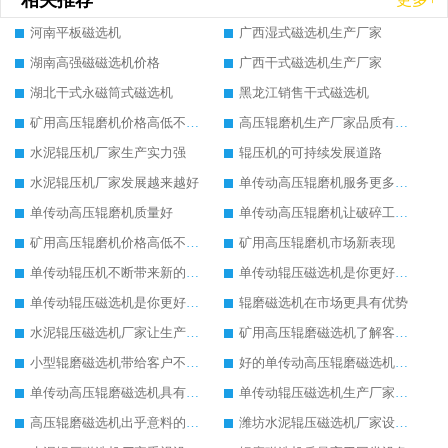
相关推荐
河南平板磁选机
广西湿式磁选机生产厂家
湖南高强磁磁选机价格
广西干式磁选机生产厂家
湖北干式永磁筒式磁选机
黑龙江销售干式磁选机
矿用高压辊磨机价格高低不同的原因
高压辊磨机生产厂家品质有保证
水泥辊压机厂家生产实力强
辊压机的可持续发展道路
水泥辊压机厂家发展越来越好
单传动高压辊磨机服务更多大众客户
单传动高压辊磨机质量好
单传动高压辊磨机让破碎工作如此简单
矿用高压辊磨机价格高低不同的原因
矿用高压辊磨机市场新表现
单传动辊压机不断带来新的发展活力
单传动辊压磁选机是你更好的选择
单传动辊压磁选机是你更好的选择
辊磨磁选机在市场更具有优势
水泥辊压磁选机厂家让生产更方便
矿用高压辊磨磁选机了解客户的基本需求
小型辊磨磁选机带给客户不一样的体验
好的单传动高压辊磨磁选机设备
单传动高压辊磨磁选机具有较高的稳定性
单传动辊压磁选机生产厂家让客户满意
高压辊磨磁选机出乎意料的好用
潍坊水泥辊压磁选机厂家设备质量领先一步