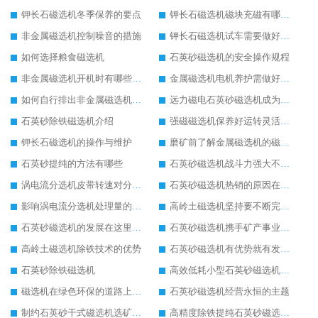
钾长石磁选机冬季保养的要点
钾长石磁选机磁块充磁有哪几种常用方法
非金属磁选机控制噪音的措施
钾长石磁选机试车需要做好哪些方面
如何选择粮食磁选机
石英砂磁选机的安全操作规程
非金属磁选机开机时有哪些问题需注意
金属磁选机电机养护需做好哪些工作
如何自行排出非金属磁选机的一些小故障
远力磁电石英砂磁选机成为行业“霸主”
石英砂除铁磁选机介绍
强磁磁选机保养好运转灵活更胜一筹
钾长石磁选机的操作与维护
磨矿前了解金属磁选机的磁选工艺是关键的一步
石英砂提纯的方法有哪些
石英砂磁选机战斗力强大不可忽视
涡电流分选机皮带转速对分选率会产生什么影响?
石英砂磁选机热销的原因在于技术的升级化
影响涡电流分选机处理量的4大要素是什么吗?
高岭土磁选机坚持要不断完善自身发展（一）
石英砂磁选机的发展在这里起航
石英砂磁选机携手矿产事业再掀选矿浪潮
高岭土磁选机除铁技术的优势
石英砂磁选机有优势就有发展权
石英砂除铁磁选机
高效低耗小型石英砂磁选机展现非凡魅力价值
磁选机在绿色环保的道路上如万马奔腾
石英砂磁选机经营永恒的主题
制约石英砂干式磁选机选矿效果的内在因素
高精度除铁提纯石英砂磁选机备受行业青睐