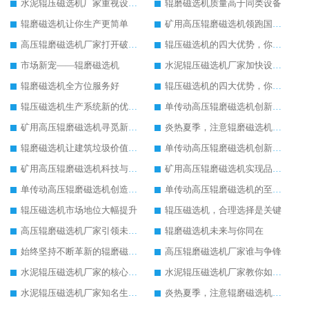
水泥辊压磁选机厂家重视设备生产
辊磨磁选机质量高于同类设备
辊磨磁选机让你生产更简单
矿用高压辊磨磁选机领跑国内市场
高压辊磨磁选机厂家打开破碎市场新模式
辊压磁选机的四大优势，你了解吗
市场新宠——辊磨磁选机
水泥辊压磁选机厂家加快设备更新换代速度
辊磨磁选机全方位服务好
辊压磁选机的四大优势，你了解吗
辊压磁选机生产系统新的优化改造
单传动高压辊磨磁选机创新造就新发展
矿用高压辊磨磁选机寻觅新的发展途径
炎热夏季，注意辊磨磁选机的润滑油更换
辊磨磁选机让建筑垃圾价值升级
单传动高压辊磨磁选机创新造就新发展
矿用高压辊磨磁选机科技与品质同行
矿用高压辊磨磁选机实现品质革命生产
单传动高压辊磨磁选机创造更高价值
单传动高压辊磨磁选机的至高荣誉
辊压磁选机市场地位大幅提升
辊压磁选机，合理选择是关键
高压辊磨磁选机厂家引领未来发展
辊磨磁选机未来与你同在
始终坚持不断革新的辊磨磁选机
高压辊磨磁选机厂家谁与争锋
水泥辊压磁选机厂家的核心竞争力在于产品质量
水泥辊压磁选机厂家教你如何选择设备
水泥辊压磁选机厂家知名生产型企业
炎热夏季，注意辊磨磁选机的润滑油更换