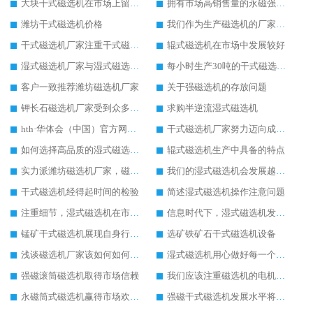
大块干式磁选机在市场上留下稳定发展的足迹
拥有市场高销售量的永磁强磁磁选机
潍坊干式磁选机价格
我们作为生产磁选机的厂家始终以客户利益为主
干式磁选机厂家注重干式磁选机的质量和服务
辊式磁选机在市场中发展较好
湿式磁选机厂家与湿式磁选机价格之间的关系
每小时生产30吨的干式磁选机设备价格介绍
客户一致推荐潍坊磁选机厂家
关于强磁选机的存放问题
钾长石磁选机厂家受到众多客户欢迎
求购半逆流湿式磁选机
hth·华体会（中国）官方网站-hth.com 在行业中发展风生水起
干式磁选机厂家努力迈向成功之路
如何选择高品质的湿式磁选机设备
辊式磁选机生产中具备的特点
实力派潍坊磁选机厂家，磁选机设备质量就是好
我们的湿式磁选机会发展越来越好
干式磁选机经得起时间的检验
简述湿式磁选机操作注意问题
注重细节，湿式磁选机在市场发展更好
信息时代下，湿式磁选机发展潜力无穷
锰矿干式磁选机展现自身行业特色
选矿铁矿石干式磁选机设备
浅谈磁选机厂家该如何如何获得市场优势
湿式磁选机用心做好每一个生产环节
强磁滚筒磁选机取得市场信赖
我们应该注重磁选机的电机检修工作
永磁筒式磁选机赢得市场欢迎的原因
强磁干式磁选机发展水平将继续提高