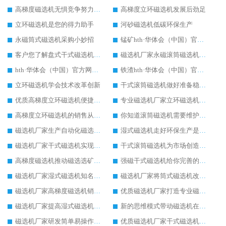
高梯度磁选机无惧竞争努力发展
高梯度立环磁选机发展后劲足
立环磁选机是您的得力助手
河砂磁选机低碳环保生产
永磁筒式磁选机采购小妙招
锰矿hth·华体会（中国）官方网站-hth.com 不辜负您的信赖
客户您了解盘式干式磁选机的优势吗
磁选机厂家永磁滚筒磁选机重在创新生产
hth·华体会（中国）官方网站-hth.com 的核心生产力是创新
铁渣hth·华体会（中国）官方网站-hth.com 利用率高效果好
立环磁选机学会技术改革创新
干式滚筒磁选机做好准备稳定发展
优质高梯度立环磁选机便捷高效生产
专业磁选机厂家立环磁选机使用有保障
高梯度立环磁选机的销售从不打价格战
你知道滚筒磁选机需要维护保养吗
磁选机厂家生产自动化磁选机设备
湿式磁选机走好环保生产是王道
磁选机厂家干式磁选机实现低碳生产
干式滚筒磁选机为市场创造更多价值
高梯度磁选机推动磁选选矿设备行业的发展
强磁干式磁选机给你完善的配套生产服务
磁选机厂家湿式磁选机知名度更高
磁选机厂家将筒式磁选机改革进行到底
磁选机厂家高梯度磁选机销量高
优质磁选机厂家打造专业磁选机
磁选机厂家提高湿式磁选机工作能力
新的思维模式带动磁选机在厂家更好发展
磁选机厂家研发简单易操作的干式磁选机
优质磁选机厂家干式磁选机脚踏实地的生产