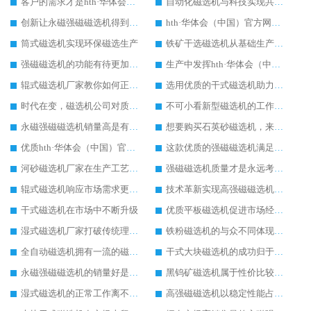
客户的需求才是hth·华体会（中国）官方网站-hth.com 厂家前进的动力
自动化磁选机与科技实现共进步发展
创新让永磁强磁磁选机得到更好地发展
hth·华体会（中国）官方网站-hth.com 成为工业市场中的主力军
筒式磁选机实现环保磁选生产
铁矿干选磁选机从基础生产上拓宽发展空间
强磁磁选机的功能有待更加完善
生产中发挥hth·华体会（中国）官方网站-hth.com 的工作效率
辊式磁选机厂家教你如何正确选购辊式磁选机
选用优质的干式磁选机助力生产更好
时代在变，磁选机公司对质量的要求不变
不可小看新型磁选机的工作实力
永磁强磁磁选机销量高是有迹可循的
想要购买石英砂磁选机，来潍坊远力磁电重工妥妥的
优质hth·华体会（中国）官方网站-hth.com 你值得拥有
这款优质的强磁磁选机满足客户需求
河砂磁选机厂家在生产工艺上的追求
强磁磁选机质量才是永远考虑的重点
辊式磁选机响应市场需求更快发展
技术革新实现高强磁磁选机脱胎换骨
干式磁选机在市场中不断升级
优质平板磁选机促进市场经济增长
湿式磁选机厂家打破传统理念探索新的商机
铁粉磁选机的与众不同体现在细节上
全自动磁选机拥有一流的磁选生产技术
干式大块磁选机的成功归于自身的创新生产
永磁强磁磁选机的销量好是因为实用性高
黑钨矿磁选机属于性价比较高的磁选机设备
湿式磁选机的正常工作离不开日常检修工作
高强磁磁选机以稳定性能占据大部分市场