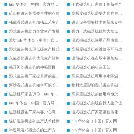
hth·华体会（中国）官方网站-hth.com 销售量持续走高
干式磁选机厂家敢于创新生产
矿山用磁选机需要合理的存放
高梯度磁选机需要为客户更好服务
强磁湿式磁选机加强工艺生产
磁选设备需要技术创新来支持
湿式磁选机助力企业生产发展
强力干式磁选机优势大盘点
潍坊hth·华体会（中国）官方网站-hth.com 厂家用心服务客户
湿式强磁选机注重产品质量提升
湿式磁选机实现低碳生产模式
高梯度磁选机的维修不可马虎
永磁滚筒磁选机优化生产结构
滚筒磁选机在市场中更加精彩发展
揭开河沙磁选机的神秘面目
湿式磁选机的粗选工艺
湿式磁选机厂家提升新的磁选工艺
高梯度磁选机可用冷水降温
河沙湿式磁选机如何可以长久使用
物料浓度影响湿式磁选机磁选效果
磁选机厂家告诉你：hth·华体会（中国）官方网站-hth.com 多少钱
高梯度磁选机的使用寿命怎么延长
hth·华体会（中国）官方网站-hth.com 故障之油温过高解决方法
湿式磁选机实现自我人生价值
磁选机设备厂家与客户心意相通
湿式磁选机厂家迈进智能化生产行列
镍矿磁选机选矿生产技术优势
hth·华体会（中国）官方网站-hth.com 故障之设备进水处理方法
半逆流湿式磁选机的生产方式有待改进
hth·华体会（中国）官方网站-hth.com 走精矿生产路线