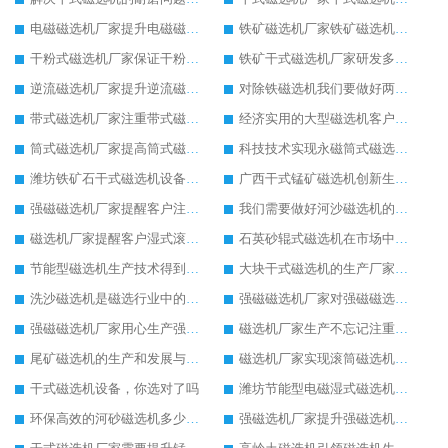
电磁磁选机厂家提升电磁磁选机在市场中存在的价值
铁矿磁选机厂家铁矿磁选机环保生产意义大
干粉式磁选机厂家保证干粉式磁选机的工作产量
铁矿干式磁选机厂家研发多种铁矿干式磁选机设备
逆流磁选机厂家提升逆流磁选机的尾矿回收效果
对除铁磁选机我们要做好两点保养工作
带式磁选机厂家注重带式磁选机细节生产
经济实用的大型磁选机客户反馈好
筒式磁选机厂家提高筒式磁选机的设备质量
科技技术实现永磁筒式磁选机飞跃发展
潍坊铁矿石干式磁选机设备厂家注重磁选机的质量生产
广西干式锰矿磁选机创新生产促进经济增长
强磁磁选机厂家提醒客户注意强磁磁选机的安全生产
我们需要做好河沙磁选机的每日检查工作
磁选机厂家提醒客户湿式滚筒磁选机并不是贵的好
石英砂辊式磁选机在市场中有稳定的发展局势
节能型磁选机生产技术得到客户认可
大块干式磁选机的生产厂家市场信誉度高
洗沙磁选机是磁选行业中的知名设备
强磁磁选机厂家对强磁磁选机进行质量和技术升级
强磁磁选机厂家用心生产强磁磁选机设备
磁选机厂家生产不忘记注重品质问题
尾矿磁选机的生产和发展与客户携手共进
磁选机厂家实现滚筒磁选机的全方面发展
干式磁选机设备，你选对了吗
潍坊节能型电磁湿式磁选机价格多少
环保高效的河砂磁选机多少钱，一小时可产300吨
强磁选机厂家提升强磁选机的生产性能