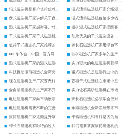
磁选机厂家常见故障电机过热异常声音的原因及方法
优质石英砂磁选机值得客户追捧
辊式磁选机是客户值得信赖的磁选设备
湿式滚筒磁选机厂家介绍湿式滚筒磁选机性能、特点以及原理
盘式磁选机厂家讲解关于盘式磁选机的原理以及应用
湿式滚筒磁选机价格多少钱，推荐有实力的生产厂家
湿式磁选机厂家感谢客户对湿式磁选机的支持认可
锰矿湿式磁选机厂家提醒客户锰矿湿式磁选机夏季使用注意事项
干式磁选机厂家干式磁选机为市场增添发展活力
如此优质的干式磁选设备，客户不远千里来选购
值得干式磁选机厂家推荐的干式磁选机设备
钾长石磁选机厂家用绿色环保为钾长石磁选机的核心发展
hth·华体会（中国）官方网站-hth.com 厂家始终不忘记努力发展自身
铁矿磁选机厂家多年的生产让铁矿磁选机积累了较多经验
湿式磁选机厂家的湿式磁选机发展逐渐强大
实力强大的电磁磁选机获得市场的认可
科技推动滚筒磁选机全新突破发展
辊式磁选机是磁选行业中的冉冉升起的新星
现在磁选机生产厂家要做好顺应时代的准备
强磁干式磁选机在市场中是无可替代的
全自动磁选机的生产离不开技术创新
实力让石英砂磁选机在市场中发展稳如泰山
电磁磁选机厂家向市场展示电磁磁选机的无穷活力
钾长石磁选机必须学会应对市场压力发展
电磁磁选机需要不断的完善才能成为行业佼佼者
永磁磁选机全新发展带来市场新的活力
滚筒磁选机厂家逐渐提升滚筒磁选机的生产实力
干粉磁选机销售好是因为自身实力强
钾长石磁选机有独特的过人之处
我们需要掌握滚筒磁选机的保养方式